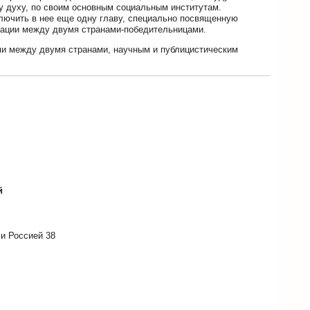
му духу, по своим основным социальным институтам.
ключить в нее еще одну главу, специально посвященную
тации между двумя странами-победительницами.
ями между двумя странами, научным и публицистическим
й
и Россией 38