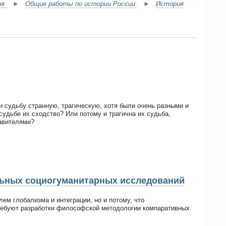
ия
►
Общие работы по истории России
►
История
и судьбу странную, трагическую, хотя были очень разными и
судьбе их сходство? Или потому и трагична их судьба,
тавителями?
льных социогуманитарных исследований
ем глобализма и интеграции, но и потому, что
требуют разработки философской методологии компаративных