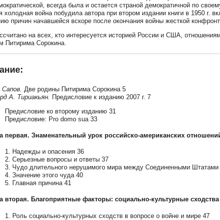
мократической, всегда была и остается страной демократичной по свое
 холодная война побудила автора при втором издании книги в 1950 г. в
ию причин начавшейся вскоре после окончания войны жесткой конфрон
ссчитано на всех, кто интересуется историей России и США, отношени
м Питирима Сорокина.
ание:
. Сапов.
Две родины Питирима Сорокина 5
рд А. Тириакьян.
Предисловие к изданию 2007 г. 7
Предисловие ко второму изданию 31
Предисловие: Pro domo sua 33
а первая. Знаменательный урок российско-американских отношени
1. Надежды и опасения 36
2. Серьезные вопросы и ответы 37
3. Чудо длительного нерушимого мира между Соединенными Штатами 
4. Значение этого чуда 40
5. Главная причина 41
а вторая. Благоприятные факторы: социально-культурные сходства
1. Роль социально-культурных сходств в вопросе о войне и мире 47