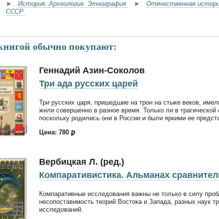
►
История. Археология. Этнография
►
Отечественная истор
СССР
 книгой обычно покупают:
Геннадий Азин-Соколов
Три ада русских царей
Три русских царя, пришедшие на трон на стыке веков, имел
жили совершенно в разное время. Только ли в трагической 
поскольку родились они в России и были яркими ее предс
Цена: 780
Вербицкая Л. (ред.)
Компаративистика. Альманах сравните
Компаративные исследования важны не только в силу пробл
несопоставимость теорий Востока и Запада, разных наук 
исследований.