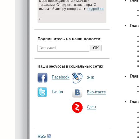
Глав
мере необходимости и малыми
тиражами. От одного экземпляра. С
выплатой автору гонорара. ►
подробнее
*
Глав
Подпишитесь на наши новости
:
OK
Наши ресурсы в социальных сетях:
Глав
Facebook
ЖЖ
Twitter
Вконтакте
Глав
Дзен
RSS