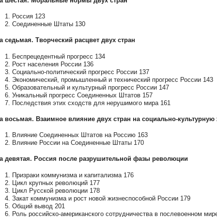
а шестая. Моральные нормы двух стран
1. Россия 123
2. Соединенные Штаты 130
а седьмая. Творческий расцвет двух стран
1. Беспрецедентный прогресс 134
2. Рост населения России 136
3. Социально-политический прогресс России 137
4. Экономический, промышленный и технический прогресс России 143
5. Образовательный и культурный прогресс России 147
6. Уникальный прогресс Соединенных Штатов 157
7. Последствия этих сходств для нерушимого мира 161
а восьмая. Взаимное влияние двух стран на социально-культурную 
1. Влияние Соединенных Штатов на Россию 163
2. Влияние России на Соединенные Штаты 170
а девятая. Россия после разрушительной фазы революции
1. Призраки коммунизма и капитализма 176
2. Цикл крупных революций 177
3. Цикл Русской революции 178
4. Закат коммунизма и рост новой жизнеспособной России 179
5. Общий вывод 201
6. Роль российско-американского сотрудничества в послевоенном мир