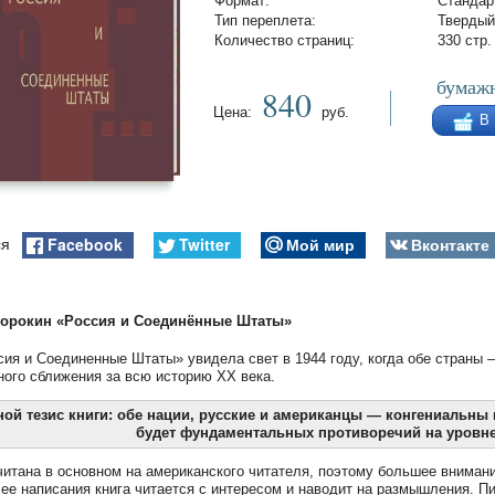
Формат:
Стандар
Тип переплета:
Твердый
Количество страниц:
330 стр.
бумажн
840
Цена:
руб.
В
Facebook
Twitter
Мой мир
Вконтакте
ся
Сорокин
«
Россия и Соединённые Штаты
»
сия и Соединенные Штаты» увидела свет в 1944 году, когда обе страны
ого сближения за всю историю ХХ века.
ой тезис книги: обе нации, русские и американцы — конгениальны 
будет фундаментальных противоречий на уровне
читана в основном на американского читателя, поэтому большее внимание
 ее написания книга читается с интересом и наводит на размышления. Пи