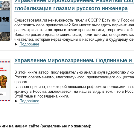
Управление мировоззрением. Развитый соц
глобализация глазами русского инженера
Существовала ли неизбежность гибели СССР? Есть ли у России
обеспечить себе процветание? Как может выглядеть вариант на
рассматриваются автором с точки зрения логики, теоретической 
Издание рекомендовано социологам, политологам, специалистам
читателей, которые неравнодушны к настоящему и будущему св
►
Подробнее
Управление мировоззрением. Подлинные и 
В этой книге автор, последовательно анализируя идеологию либ
России современного, благополучного, процветающего общества
провал.
Главная причина, по которой «шоковые реформы» положили на
кризису в России, заключается, на наш взгляд, в том, что в Ро
Этой теме и посвящена книга.
►
Подробнее
ниги на нашем сайте (разделенные по жанрам):