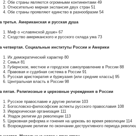
2. Обе страны являются огромными континентами 49
3. Относительно мирная экспансия двух стран 51
4. Обе страны проявляют единство в разнообразии 54
а третья. Американская и русская душа
1. Миф о «славянской душе» 67
2. Сходство американского и русского склада ума 73
а четвертая. Социальные институты России и Америки
1. Их демократический характер 80
2. Семья 81
3. Губернское, местное и городское самоуправление в России 88
4. Правовая и судебная система в России 91
5. Русская аристократия и буржуазия (или средние классы) 95
6. Центральная власть в России 98
а пятая. Религиозные и церковные учреждения в России
1. Русское православие и другие религии 103
2. Богословско-философские аспекты русского православия 108
3. Иерархическая организация 111
4. Упадок религии до революции 113
5. Церковная реформа и гонения на церковь во время революции 114
6. Возрождение религии по окончании деструктивного периода револю