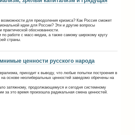
иализм, зрелый капитализм и грядущая
 возможности для преодоления кризиса? Как Россия сможет
циональной идеи для России? Эти и другие вопросы
и практической обоснованности.
 по работе с масс-медиа, а также самому широкому кругу
оей страны.
мнимые ценности русского народа
ерализма, приходит к выводу, что любые попытки построения в
 на основе неолиберальных ценностей заведомо обречены на
чало затяжному, продолжающемуся и сегодня системному
ссии за это время произошла радикальная смена ценностей.