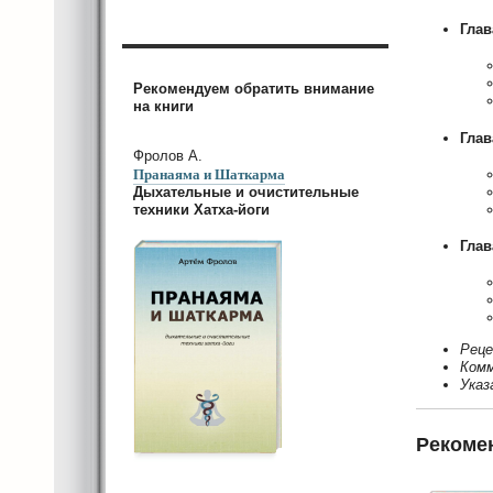
Глав
Рекомендуем обратить внимание
на книги
Глав
Фролов А.
Пранаяма и Шаткарма
Дыхательные и очистительные
техники Хатха-йоги
Глав
Реце
Ком
Указ
Рекоме