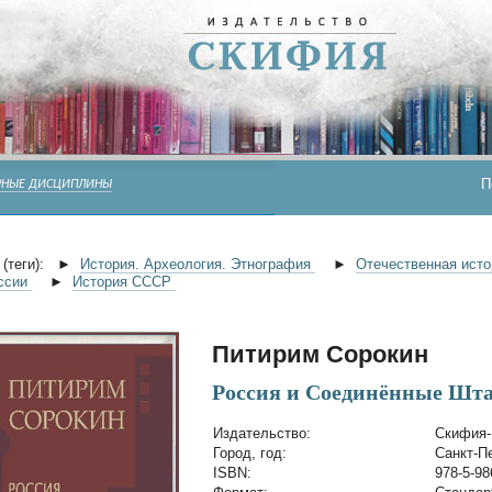
П
РНЫЕ ДИСЦИПЛИНЫ
(теги):
►
История. Археология. Этнография
►
Отечественная ист
оссии
►
История СССР
Питирим Сорокин
Россия и Соединённые Шт
Издательство:
Скифия-
Город, год:
Санкт-Пе
ISBN:
978-5-98