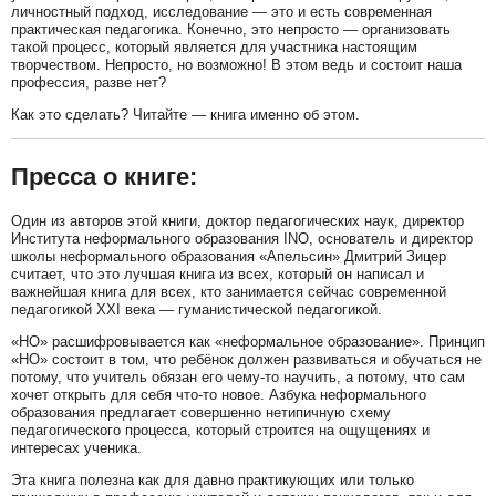
личностный подход, исследование — это и есть современная
практическая педагогика. Конечно, это непросто — организовать
такой процесс, который является для участника настоящим
творчеством. Непросто, но возможно! В этом ведь и состоит наша
профессия, разве нет?
Как это сделать? Читайте — книга именно об этом.
Пресса о книге:
Один из авторов этой книги, доктор педагогических наук, директор
Института неформального образования INO, основатель и директор
школы неформального образования «Апельсин» Дмитрий Зицер
считает, что это лучшая книга из всех, который он написал и
важнейшая книга для всех, кто занимается сейчас современной
педагогикой XXI века — гуманистической педагогикой.
«НО» расшифровывается как «неформальное образование». Принцип
«НО» состоит в том, что ребёнок должен развиваться и обучаться не
потому, что учитель обязан его чему-то научить, а потому, что сам
хочет открыть для себя что-то новое. Азбука неформального
образования предлагает совершенно нетипичную схему
педагогического процесса, который строится на ощущениях и
интересах ученика.
Эта книга полезна как для давно практикующих или только