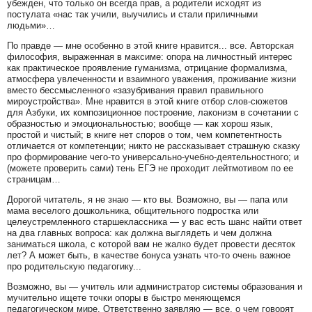
убежден, что только он всегда прав, а родители исходят из
постулата «нас так учили, выучились и стали приличными
людьми»…
По правде — мне особенно в этой книге нравится... все. Авторская
философия, выраженная в максиме: опора на личностный интерес
как практическое проявление гуманизма, отрицание формализма,
атмосфера увлеченности и взаимного уважения, проживание жизни
вместо бессмысленного «зазубривания правил правильного
мироустройства». Мне нравится в этой книге отбор слов-сюжетов
для Азбуки, их композиционное построение, лаконизм в сочетании с
образностью и эмоциональностью; вообще — как хорош язык,
простой и чистый; в книге нет споров о том, чем компетентность
отличается от компетенции; никто не рассказывает страшную сказку
про формирование чего-то универсально-учебно-деятельностного; и
(можете проверить сами) тень ЕГЭ не проходит лейтмотивом по ее
страницам…
Дорогой читатель, я не знаю — кто вы. Возможно, вы — папа или
мама веселого дошкольника, общительного подростка или
целеустремленного старшеклассника — у вас есть шанс найти ответ
на два главных вопроса: как должна выглядеть и чем должна
заниматься школа, с которой вам не жалко будет провести десяток
лет? А может быть, в качестве бонуса узнать что-то очень важное
про родительскую педагогику...
Возможно, вы — учитель или администратор системы образования и
мучительно ищете точки опоры в быстро меняющемся
педагогическом мире. Ответственно заявляю — все, о чем говорят