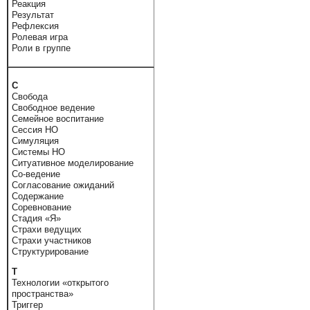
Реакция
Результат
Рефлексия
Ролевая игра
Роли в группе
С
Свобода
Свободное ведение
Семейное воспитание
Сессия НО
Симуляция
Системы НО
Ситуативное моделирование
Со-ведение
Согласование ожиданий
Содержание
Соревнование
Стадия «Я»
Страхи ведущих
Страхи участников
Структурирование
Т
Технологии «открытого
пространства»
Триггер