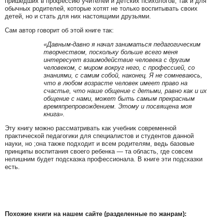
пришедших в профессию учителей и детских психологов, так и для
обычных родителей, которые хотят не только воспитывать своих
детей, но и стать для них настоящими друзьями.
Сам автор говорит об этой книге так:
«Давным-давно я начал заниматься педагогическим
творчеством, поскольку больше всего меня
интересует взаимодействие человека с другим
человеком, с миром вокруг него, с профессией, со
знаниями, с самим собой, наконец. Я не сомневаюсь,
что в любом возрасте человек имеет право на
счастье, что наше общение с детьми, равно как и их
общение с нами, может быть самым прекрасным
времяпрепровождением. Этому и посвящена моя
книга».
Эту книгу можно рассматривать как учебник современной
практической педагогики для специалистов и студентов данной
науки, но ;она также подходит и всем родителям, ведь базовые
принципы воспитания своего ребенка — та область, где совсем
нелишним будет подсказка профессионала. В книге эти подсказки
есть.
Похожие книги на нашем сайте (разделенные по жанрам):