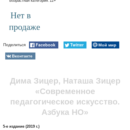
Возрастная категория:
12+
Нет в
продаже
Facebook
Twitter
Мой мир
Поделиться
Вконтакте
Дима Зицер, Наташа Зицер
«Современное
педагогическое искусство.
Азбука НО»
5-е издание (2019 г.)