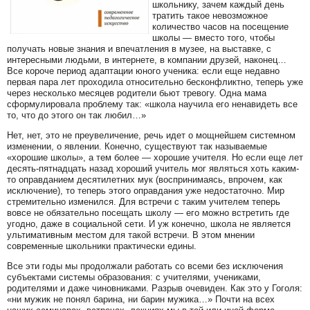
школьнику, зачем каждый день
тратить такое невозможное
количество часов на посещение
школы — вместо того, чтобы
получать новые знания и впечатления в музее, на выставке, с
интересными людьми, в интернете, в компании друзей, наконец…
Все короче период адаптации юного ученика: если еще недавно
первая пара лет проходила относительно бесконфликтно, теперь уже
через несколько месяцев родители бьют тревогу. Одна мама
сформулировала проблему так: «школа научила его ненавидеть все
то, что до этого он так любил…»
Нет, нет, это не преувеличение, речь идет о мощнейшем системном
изменении, о явлении. Конечно, существуют так называемые
«хорошие школы», а тем более — хорошие учителя. Но если еще лет
десять-пятнадцать назад хороший учитель мог являться хоть каким-
то оправданием десятилетних мук (воспринимаясь, впрочем, как
исключение), то теперь этого оправдания уже недостаточно. Мир
стремительно изменился. Для встречи с таким учителем теперь
вовсе не обязательно посещать школу — его можно встретить где
угодно, даже в социальной сети. И уж конечно, школа не является
ультимативным местом для такой встречи. В этом мнении
современные школьники практически едины.
Все эти годы мы продолжали работать со всеми без исключения
субъектами системы образования: с учителями, учениками,
родителями и даже чиновниками. Разрыв очевиден. Как это у Гоголя:
«ни мужик не понял барина, ни барин мужика…» Почти на всех