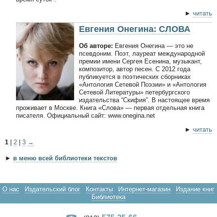
►
читать
Евгения Онегина: СЛОВА
Об авторе:
Евгения Онегина — это не
псевдоним. Поэт, лауреат международной
премии имени Сергея Есенина, музыкант,
композитор, автор песен. С 2012 года
публикуется в поэтических сборниках
«Антология Сетевой Поэзии» и «Антология
Сетевой Литературы» петербургского
издательства “Скифия”. В настоящее время
проживает в Москве. Книга «Слова» — первая отдельная книга
писателя. Официальный сайт: www.onegina.net
►
читать
1
|
2
|
3
→
►
в меню всей библиотеки текстов
О нас
Издательский блог
Контакты
Интернет-магазин
Издание книг
Библиотека