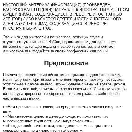
НАСТОЯЩИЙ МАТЕРИАЛ (ИНФОРМАЦИЯ) (ПРОИЗВЕДЕН,
РАСПРОСТРАНЕН И (ИЛИ) НАПРАВЛЕН) ИНОСТРАННЫМ АГЕНТОМ
(ЗИЦЕР ДИМА) , СОДЕРЖАЩИЕСЯ В РЕЕСТРЕ ИНОСТРАННЫХ
АГЕНТОВ) ЛИБО КАСАЕТСЯ ДЕЯТЕЛЬНОСТИ ИНОСТРАННОГО
АГЕНТА (ЗИЦЕР ДИМА), СОДЕРЖАЩИЕСЯ В РЕЕСТРЕ
ИНОСТРАННЫХ АГЕНТОВ.
Эта книга для учителей и психологов, ведущих групп и
студентов гуманитарных ВУЗов, одним словом для всех, кому
интересно настоящее педагогическое творчество, кто считает
личностное взаимодействие своей профессией или хобби.
Предисловие
Приличное предисловие обязательно должно содержать критику,
меня так учили. Критиковать мне неинтересно, поэтому поставила
этот сюжет в самое начало, чтобы больше к нему не возвращаться.
Если быть честной, я очень не люблю союз «но». Слишком часто он
на полпути прерывает то хорошее, что содержала в себе первая
часть высказывания.
• «Нам нравится ваш проект, но средств на его реализацию у нас
нет».
• «Мы намерены довести дело до конца, но понимаем, что
многочисленные трудности нам могут помешать».
• «Я отдаю себе отчет в том, что сделанное мною далеко от
совершенства, но думаю, что и так сойдет».