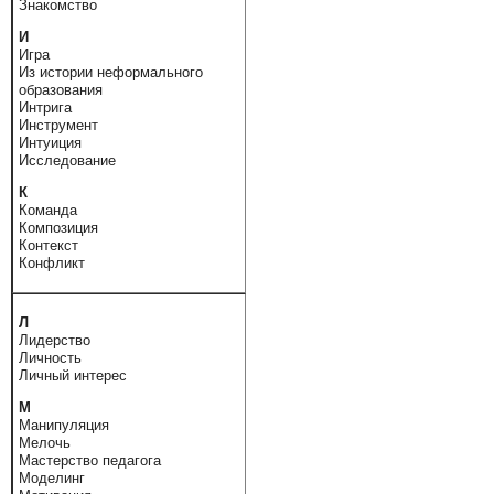
Знакомство
И
Игра
Из истории неформального
образования
Интрига
Инструмент
Интуиция
Исследование
К
Команда
Композиция
Контекст
Конфликт
Л
Лидерство
Личность
Личный интерес
М
Манипуляция
Мелочь
Мастерство педагога
Моделинг