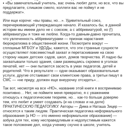
• «Вы замечательный учитель, вас очень любят дети, но все, что вы
предлагаете, слишком смело, коллеги вас не поймут и не
поддержат».
Или еще короче: «вы правы, но…». Удивительный союз,
перечеркивающий утверждающее начало. И казалось бы, в данной
истории мы имеем дело не с союзом, а с аббревиатурой, но (!)
аббревиатуры я тоже не люблю. Когда-то давным-давно прочитала,
что увлеченность аббревиатурами — признак нарастания
бюрократизма в общественной жизни. Посмотрите вокруг —
сплошные МГБОУ и УДОДы, кажется, что эти странные сущности
осуществляют повсеместный захват и перетаскивание на свою
сторону наших детских садов, школ, домов творчества. И ладно бы
захватывали только здания, сами размещаясь скромно в уголках
печатей, нет — они пытаются засесть в умах педагогов, детей и
родителей. Что в результате — одни оказывают образовательные
услуги, другие отстаивают свои клиентские права, а третьи пишут в
СМС — «не приду, должен еще внеурочку отсидеть»…
Так вот, несмотря на все «НО», название этой книги я воспринимаю
позитивно… Нет, не поймите меня превратно, я с уважением
отношусь к педагогическим теориям, но… как-то больше доверяю
тем, кто любит и умеет создавать (и на словах и на деле)
ПРАКТИЧЕСКУЮ ПЕДАГОГИКУ. Авторы — Дима и Наташа Зицер —
относятся к таким людям. Практическая педагогика неформального
образования (а НО — это именно неформальное образование) —
азбука для тех, кому несправедливым и недопустимым кажется
такое положение дел, когда ученику скучно в школе, учитель