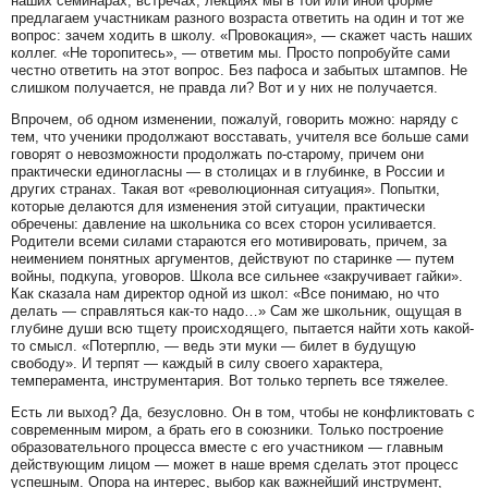
наших семинарах, встречах, лекциях мы в той или иной форме
предлагаем участникам разного возраста ответить на один и тот же
вопрос: зачем ходить в школу. «Провокация», — скажет часть наших
коллег. «Не торопитесь», — ответим мы. Просто попробуйте сами
честно ответить на этот вопрос. Без пафоса и забытых штампов. Не
слишком получается, не правда ли? Вот и у них не получается.
Впрочем, об одном изменении, пожалуй, говорить можно: наряду с
тем, что ученики продолжают восставать, учителя все больше сами
говорят о невозможности продолжать по-старому, причем они
практически единогласны — в столицах и в глубинке, в России и
других странах. Такая вот «революционная ситуация». Попытки,
которые делаются для изменения этой ситуации, практически
обречены: давление на школьника со всех сторон усиливается.
Родители всеми силами стараются его мотивировать, причем, за
неимением понятных аргументов, действуют по старинке — путем
войны, подкупа, уговоров. Школа все сильнее «закручивает гайки».
Как сказала нам директор одной из школ: «Все понимаю, но что
делать — справляться как-то надо…» Сам же школьник, ощущая в
глубине души всю тщету происходящего, пытается найти хоть какой-
то смысл. «Потерплю, — ведь эти муки — билет в будущую
свободу». И терпят — каждый в силу своего характера,
темперамента, инструментария. Вот только терпеть все тяжелее.
Есть ли выход? Да, безусловно. Он в том, чтобы не конфликтовать с
современным миром, а брать его в союзники. Только построение
образовательного процесса вместе с его участником — главным
действующим лицом — может в наше время сделать этот процесс
успешным. Опора на интерес, выбор как важнейший инструмент,