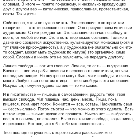
словами. В итоге — понято по-разному, и несколько враждующих
друг с другом вер — католическая, православная, протестантская,
секты. Так и дзэн.
Собственно, это и не нужно читать. Это сознание, о котором там
говорится, — это творческое сознание. Оно присуще всем истинным
художникам. С ним рождаются. Это сознание означает свободу от
всего, от любой логики. Это и есть творческое сознание. Только в
дзэне оно создается искусственно, культивируется монахами (хотя и
тут главное прирожденность), а у художника (не обязательно он что-
то создает, может быть художник по натуре) это органично, само
собой. Словами и ничем это не объяснить, не передать другому.
Личная свобода — вот что главное. Личная, то есть — внутренняя.
Внешне — все мы рабы, начиная с верховного властителя, кончая
последним нищим. Но внутренне могут быть миги свободы, и очень
много. Любуешься полетом птицы — твоя свобода в это мгновение.
Искупался, получил удовольствие — то же самое.
И в писательстве — пишешь в самозабвении, радость тебе, твоя
высшая свобода. Миг пишешь, час, день, месяц. Пиши, пока
пишется, пока идет поток. Кончится — все, оставь. Насиловать себя
— бессмысленно. Потом смотри — что можно из этого сделать. Есть
в этом нерв — значит, нужно его проявить. Ничего нет — выбросить
все, что написал, не сожалея. Было состояние свободы, когда писал,
и прекрасно. Вот все, что я бы тебе мог посоветовать.
Твоя последняя рукопись с коротенькими рассказами мне