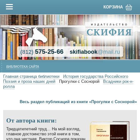
КОРЗИНА
575-25-66
(812)
skifiabook
@mail.ru
БИБЛИОТЕКА САЙТА
Главная страница библиотеки
История государства Российского
Поэзия и проза наших дней
Прогулки с Соснорой
Всадники рок-н-
ролла
Весь раздел публикаций из книги «Прогулки с Соснорой»
От автора книги:
Тридцатилетний труд... На мой взгляд,
главное достоинство этой книги в том,
что она честная. Виктор Соснора показан