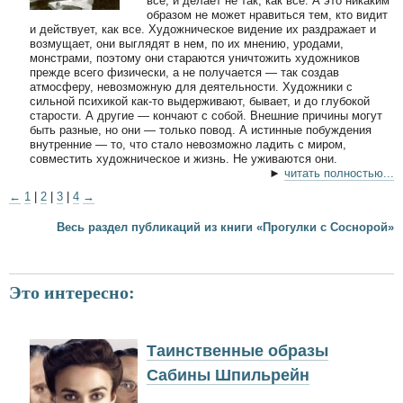
все, и делает не так, как все. А это никаким
образом не может нравиться тем, кто видит
и действует, как все. Художническое видение их раздражает и
возмущает, они выглядят в нем, по их мнению, уродами,
монстрами, поэтому они стараются уничтожить художников
прежде всего физически, а не получается — так создав
атмосферу, невозможную для деятельности. Художники с
сильной психикой как-то выдерживают, бывает, и до глубокой
старости. А другие — кончают с собой. Внешние причины могут
быть разные, но они — только повод. А истинные побуждения
внутренние — то, что стало невозможно ладить с миром,
совместить художническое и жизнь. Не уживаются они.
►
читать полностью...
←
1
|
2
|
3
|
4
→
Весь раздел публикаций из книги «Прогулки с Соснорой»
Это интересно:
Таинственные образы
Сабины Шпильрейн