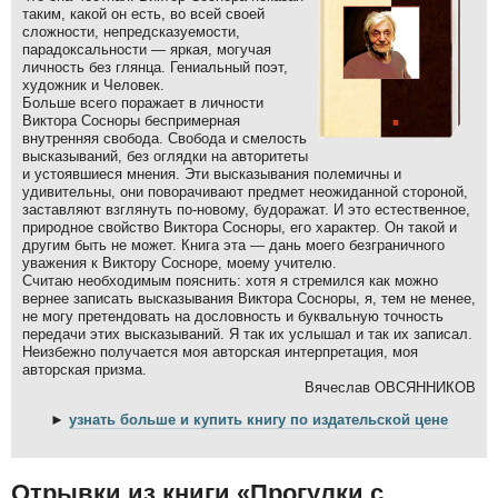
таким, какой он есть, во всей своей
сложности, непредсказуемости,
парадоксальности — яркая, могучая
личность без глянца. Гениальный поэт,
художник и Человек.
Больше всего поражает в личности
Виктора Сосноры беспримерная
внутренняя свобода. Свобода и смелость
высказываний, без оглядки на авторитеты
и устоявшиеся мнения. Эти высказывания полемичны и
удивительны, они поворачивают предмет неожиданной стороной,
заставляют взглянуть по-новому, будоражат. И это естественное,
природное свойство Виктора Сосноры, его характер. Он такой и
другим быть не может. Книга эта — дань моего безграничного
уважения к Виктору Сосноре, моему учителю.
Считаю необходимым пояснить: хотя я стремился как можно
вернее записать высказывания Виктора Сосноры, я, тем не менее,
не могу претендовать на дословность и буквальную точность
передачи этих высказываний. Я так их услышал и так их записал.
Неизбежно получается моя авторская интерпретация, моя
авторская призма.
Вячеслав ОВСЯННИКОВ
►
узнать больше и купить книгу по издательской цене
Отрывки из книги «Прогулки с