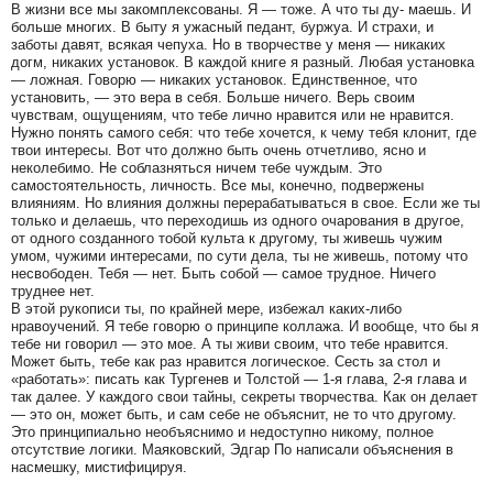
В жизни все мы закомплексованы. Я — тоже. А что ты ду- маешь. И
больше многих. В быту я ужасный педант, буржуа. И страхи, и
заботы давят, всякая чепуха. Но в творчестве у меня — никаких
догм, никаких установок. В каждой книге я разный. Любая установка
— ложная. Говорю — никаких установок. Единственное, что
установить, — это вера в себя. Больше ничего. Верь своим
чувствам, ощущениям, что тебе лично нравится или не нравится.
Нужно понять самого себя: что тебе хочется, к чему тебя клонит, где
твои интересы. Вот что должно быть очень отчетливо, ясно и
неколебимо. Не соблазняться ничем тебе чуждым. Это
самостоятельность, личность. Все мы, конечно, подвержены
влияниям. Но влияния должны перерабатываться в свое. Если же ты
только и делаешь, что переходишь из одного очарования в другое,
от одного созданного тобой культа к другому, ты живешь чужим
умом, чужими интересами, по сути дела, ты не живешь, потому что
несвободен. Тебя — нет. Быть собой — самое трудное. Ничего
труднее нет.
В этой рукописи ты, по крайней мере, избежал каких-либо
нравоучений. Я тебе говорю о принципе коллажа. И вообще, что бы я
тебе ни говорил — это мое. А ты живи своим, что тебе нравится.
Может быть, тебе как раз нравится логическое. Сесть за стол и
«работать»: писать как Тургенев и Толстой — 1-я глава, 2-я глава и
так далее. У каждого свои тайны, секреты творчества. Как он делает
— это он, может быть, и сам себе не объяснит, не то что другому.
Это принципиально необъяснимо и недоступно никому, полное
отсутствие логики. Маяковский, Эдгар По написали объяснения в
насмешку, мистифицируя.