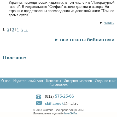
Украины, периодических изданиях, в том числе и в "Литературной
газете". В издательстве "Скифия" вышло две книги автора. На
странице представлены произведения из дебютной книги "Тёмное
время суток".
►
читать
1
|
2
|
3
|
4
|
5
→
► все тексты библиотеки
Полезное:
О нас
Издательский блог
Контакты
Интернет-магазин
Издание книг
Библиотека
575-25-66
(812)
skifiabook
@mail.ru
© 2013 Скифия. Все права защищены.
Изготовление и дизайн
InterSkifia
.