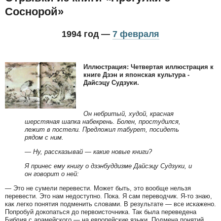
Соснорой»
1994 год —
7 февраля
Иллюстрация: Четвертая иллюстрация к
книге Дзэн и японская культура -
Дайсэцу Судзуки.
Он небритый, худой, красная
шерстяная шапка набекрень. Болен, простудился,
лежит в постели. Предложил табурет, посидеть
рядом с ним.
— Ну, рассказывай — какие новые книги?
Я принес ему книгу о дзэнбуддизме Дайсэцу Судзуки, и
он говорит о ней:
— Это не сумели перевести. Может быть, это вообще нельзя
перевести. Это нам недоступно. Пока. Я сам переводчик. Я-то знаю,
как легко понятия подменить словами. В результате — все искажено.
Попробуй докопаться до первоисточника. Так была переведена
Библия с арамейского — на европейские языки. Подмена понятий