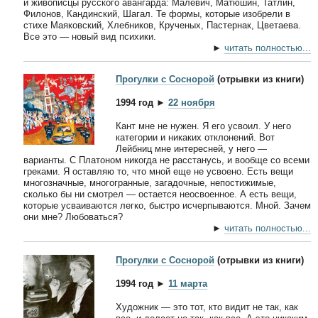
и живописцы русского авангарда: Малевич, Матюшин, Татлин,
Филонов, Кандинский, Шагал. Те формы, которые изобрели в
стихе Маяковский, Хлебников, Крученых, Пастернак, Цветаева.
Все это — новый вид психики.
►
читать полностью...
Прогулки с Соснорой
(отрывки из книги)
1994 год ►
22 ноября
Кант мне не нужен. Я его усвоил. У него
категории и никаких отклонений. Вот
Лейбниц мне интересней, у него —
варианты. С Платоном никогда не расстанусь, и вообще со всеми
греками. Я оставляю то, что мной еще не усвоено. Есть вещи
многозначные, многогранные, загадочные, непостижимые,
сколько бы ни смотрел — остается неосвоенное. А есть вещи,
которые усваиваются легко, быстро исчерпываются. Мной. Зачем
они мне? Любоваться?
►
читать полностью...
Прогулки с Соснорой
(отрывки из книги)
1994 год ►
11 марта
Художник — это тот, кто видит не так, как