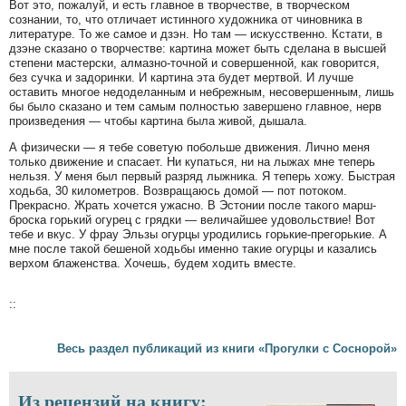
Вот это, пожалуй, и есть главное в творчестве, в творческом
сознании, то, что отличает истинного художника от чиновника в
литературе. То же самое и дзэн. Но там — искусственно. Кстати, в
дзэне сказано о творчестве: картина может быть сделана в высшей
степени мастерски, алмазно-точной и совершенной, как говорится,
без сучка и задоринки. И картина эта будет мертвой. И лучше
оставить многое недоделанным и небрежным, несовершенным, лишь
бы было сказано и тем самым полностью завершено главное, нерв
произведения — чтобы картина была живой, дышала.
А физически — я тебе советую побольше движения. Лично меня
только движение и спасает. Ни купаться, ни на лыжах мне теперь
нельзя. У меня был первый разряд лыжника. Я теперь хожу. Быстрая
ходьба, 30 километров. Возвращаюсь домой — пот потоком.
Прекрасно. Жрать хочется ужасно. В Эстонии после такого марш-
броска горький огурец с грядки — величайшее удовольствие! Вот
тебе и вкус. У фрау Эльзы огурцы уродились горькие-прегорькие. А
мне после такой бешеной ходьбы именно такие огурцы и казались
верхом блаженства. Хочешь, будем ходить вместе.
::
Весь раздел публикаций из книги «Прогулки с Соснорой»
Из рецензий на книгу: