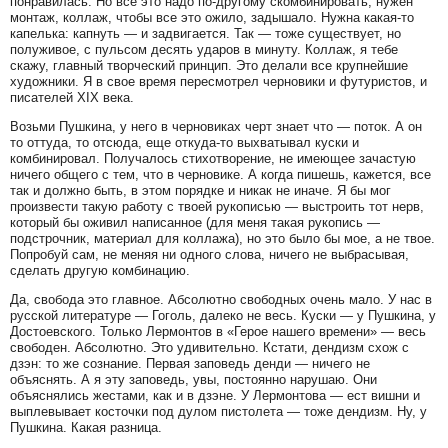
понравилась. Но все это надо по-другому скомбинировать, нужен
монтаж, коллаж, чтобы все это ожило, задышало. Нужна какая-то
капелька: капнуть — и задвигается. Так — тоже существует, но
полуживое, с пульсом десять ударов в минуту. Коллаж, я тебе
скажу, главный творческий принцип. Это делали все крупнейшие
художники. Я в свое время пересмотрел черновики и футуристов, и
писателей XIX века.
Возьми Пушкина, у него в черновиках черт знает что — поток. А он
то оттуда, то отсюда, еще откуда-то выхватывал куски и
комбинировал. Получалось стихотворение, не имеющее зачастую
ничего общего с тем, что в черновике. А когда пишешь, кажется, все
так и должно быть, в этом порядке и никак не иначе. Я бы мог
произвести такую работу с твоей рукописью — выстроить тот нерв,
который бы оживил написанное (для меня такая рукопись —
подстрочник, материал для коллажа), но это было бы мое, а не твое.
Попробуй сам, не меняя ни одного слова, ничего не выбрасывая,
сделать другую комбинацию.
Да, свобода это главное. Абсолютно свободных очень мало. У нас в
русской литературе — Гоголь, далеко не весь. Куски — у Пушкина, у
Достоевского. Только Лермонтов в «Герое нашего времени» — весь
свободен. Абсолютно. Это удивительно. Кстати, дендизм схож с
дзэн: то же сознание. Первая заповедь денди — ничего не
объяснять. А я эту заповедь, увы, постоянно нарушаю. Они
объяснялись жестами, как и в дзэне. У Лермонтова — ест вишни и
выплевывает косточки под дулом пистолета — тоже дендизм. Ну, у
Пушкина. Какая разница.