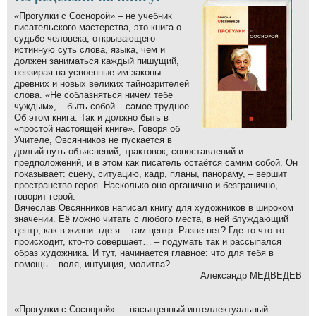
«Прогулки с Соснорой» – не учебник
писательского мастерства, это книга о
судьбе человека, открывающего
истинную суть слова, языка, чем и
должен заниматься каждый пишущий,
невзирая на усвоенные им законы
древних и новых великих тайнозрителей
слова. «Не соблазняться ничем тебе
чуждым», – быть собой – самое трудное.
Об этом книга. Так и должно быть в
«простой настоящей книге». Говоря об
Учителе, Овсянников не пускается в
долгий путь объяснений, трактовок, сопоставлений и
предположений, и в этом как писатель остаётся самим собой. Он
показывает: сцену, ситуацию, кадр, планы, панораму, – вершит
пространство героя. Насколько оно органично и безгранично,
говорит герой.
Вячеслав Овсянников написал книгу для художников в широком
значении. Её можно читать с любого места, в ней блуждающий
центр, как в жизни: где я – там центр. Разве нет? Где-то что-то
происходит, кто-то совершает… – подумать так и рассыпался
образ художника. И тут, начинается главное: что для тебя в
помощь – воля, интуиция, молитва?
Александр МЕДВЕДЕВ
«Прогулки с Соснорой» — насыщенный интеллектуальный