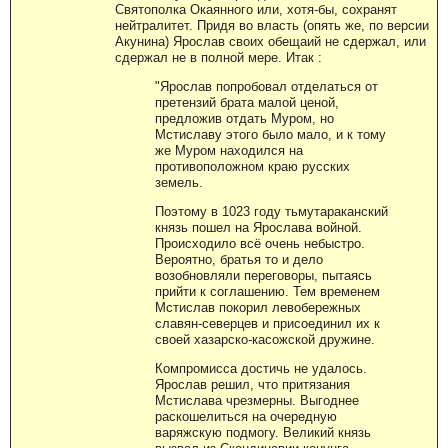
Святополка Окаянного или, хотя-бы, сохранят
нейтралитет. Придя во власть (опять же, по версии
Акунина) Ярослав своих обещаий не сдержал, или
сдержал не в полной мере. Итак :
"Ярослав попробовал отделаться от
претензий брата малой ценой,
предложив отдать Муром, но
Мстиславу этого было мало, и к тому
же Муром находился на
противоположном краю русских
земель.
Поэтому в 1023 году тьмутараканский
князь пошел на Ярослава войной.
Происходило всё очень небыстро.
Вероятно, братья то и дело
возобновляли переговоры, пытаясь
прийти к соглашению. Тем временем
Мстислав покорил левобережных
славян-северцев и присоединил их к
своей хазарско-касожской дружине.
Компромисса достичь не удалось.
Ярослав решил, что притязания
Мстислава чрезмерны. Выгоднее
раскошелиться на очередную
варяжскую подмогу. Великий князь