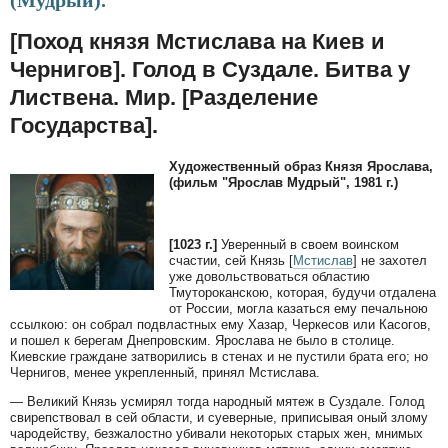
(Мудрый).
[Поход князя Мстислава на Киев и
Чернигов]. Голод в Суздале. Битва у
Листвена. Мир. [Разделение
Государства].
Художественный образ Князя Ярослава,
(фильм "Ярослав Мудрый", 1981 г.)
[1023 г.]
Уверенный в своем воинском
счастии, сей Князь [
Мстислав
] не захотел
уже довольствоваться областию
Тмутороканскою, которая, будучи отдалена
от России, могла казаться ему печальною
ссылкою: он собрал подвластных ему Хазар, Черкесов или Касогов,
и пошел к берегам Днепровским. Ярослава не было в столице.
Киевские граждане затворились в стенах и не пустили брата его; но
Чернигов, менее укрепленный, принял Мстислава.
— Великий Князь усмирял тогда народный мятеж в Суздале. Голод
свирепствовал в сей области, и суеверные, приписывая оный злому
чародейству, безжалостно убивали некоторых старых жен, мнимых