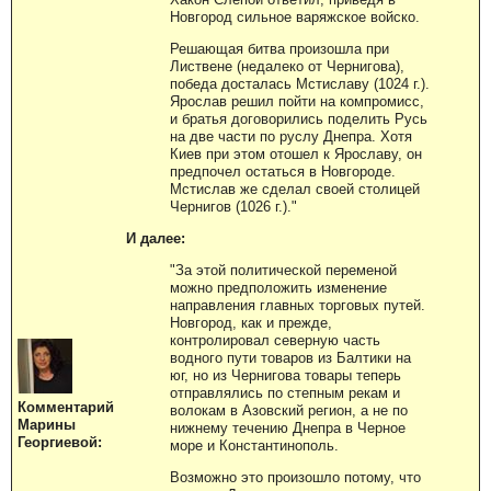
Новгород сильное варяжское войско.
Решающая битва произошла при
Листвене (недалеко от Чернигова),
победа досталась Мстиславу (1024 г.).
Ярослав решил пойти на компромисс,
и братья договорились поделить Русь
на две части по руслу Днепра. Хотя
Киев при этом отошел к Ярославу, он
предпочел остаться в Новгороде.
Мстислав же сделал своей столицей
Чернигов (1026 г.)."
И далее:
"За этой политической переменой
можно предположить изменение
направления главных торговых путей.
Новгород, как и прежде,
контролировал северную часть
водного пути товаров из Балтики на
юг, но из Чернигова товары теперь
отправлялись по степным рекам и
Комментарий
волокам в Азовский регион, а не по
Марины
нижнему течению Днепра в Черное
Георгиевой:
море и Константинополь.
Возможно это произошло потому, что