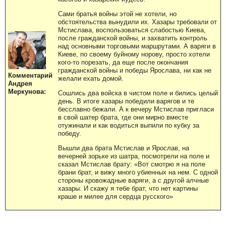
Сами братья войны этой не хотели, но
обстоятельства вынудили их. Хазары требовали от
Мстислава, воспользоваться слабостью Киева,
после гражданской войны, и захватить контроль
над основными торговыми маршрутами. А варяги в
Киеве, по своему буйному норову, просто хотели
кого-то порезать, да еще после окончания
гражданской войны и победы Ярослава, ни как не
Комментарий
желали ехать домой.
Андрея
Меркунова:
Сошлись два войска в чистом поле и бились целый
день. В итоге хазары победили варягов и те
бесславно бежали. А к вечеру Мстислав пригласи
в свой шатер брата, где они мирно вместе
отужинали и как водиться выпили по кубку за
победу.
Вышли два брата Мстислав и Ярослав, на
вечерней зорьке из шатра, посмотрели на поле и
сказал Мстислав брату: «Вот смотрю я на поле
брани брат, и вижу много убиенных на нем. С одной
стороны кровожадные варяги, а с другой алчные
хазары. И скажу я тебе брат, что нет картины
краше и милее для сердца русского»