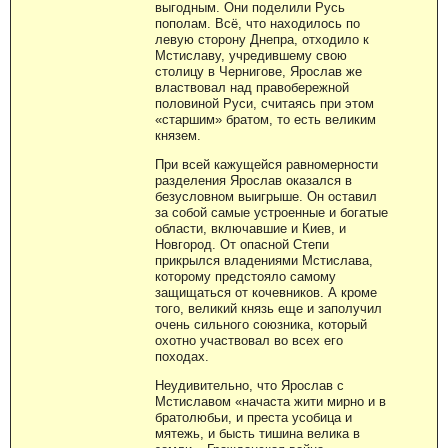
выгодным. Они поделили Русь
пополам. Всё, что находилось по
левую сторону Днепра, отходило к
Мстиславу, учредившему свою
столицу в Чернигове, Ярослав же
властвовал над правобережной
половиной Руси, считаясь при этом
«старшим» братом, то есть великим
князем.
При всей кажущейся равномерности
разделения Ярослав оказался в
безусловном выигрыше. Он оставил
за собой самые устроенные и богатые
области, включавшие и Киев, и
Новгород. От опасной Степи
прикрылся владениями Мстислава,
которому предстояло самому
защищаться от кочевников. А кроме
того, великий князь еще и заполучил
очень сильного союзника, который
охотно участвовал во всех его
походах.
Неудивительно, что Ярослав с
Мстиславом «начаста жити мирно и в
братолюбьи, и преста усобица и
мятежь, и бысть тишина велика в