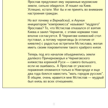
Ярослав предложил ему окраинные муромские
земли, сильно обиделся. И пошел на Киев.
Успешно, кстати. Мог бы и не принять во внимание
настроения граждан.
Но вот почему и
Вернадский
, и
Акунин
инициатором "компромисса" называют "мудрого"
Ярослава? То, что Мстислав отказался от взятия
Киева и занял Чернигов, с этими нормами тоже
вполне согласуется. В Чернигове княжеский стол
пустовал, а потому черниговцы (в отличие от
киевлян) с радостью встретили Мстислава, желая
иметь своим покровителем такого храброго князя.
Теперь под его началом объединились земли
далёкого Причерноморья и Черниговского
княжества коренной Руси — самого большого,
если не ошибаюсь. А Ярослав от ужасного
поражения опомнился только в Новгороде и еще
два года боялся навестить "мать городов русских".
В общем, очень нравится мне Мстислав — мудрый
был князь во всех отношениях.
::