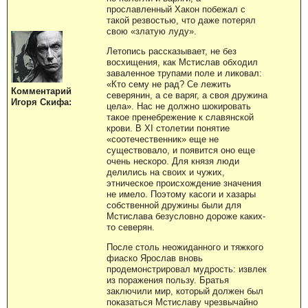
прославленный Хакон побежал с
такой резвостью, что даже потерял
свою «златую луду».
Летопись рассказывает, не без
восхищения, как Мстислав обходил
заваленное трупами поле и ликовал:
«Кто сему не рад? Се лежить
Комментарий
северянин, а се варяг, а своя дружина
Игоря Скифа:
цела». Нас не должно шокировать
такое пренебрежение к славянской
крови. В XI столетии понятие
«соотечественник» еще не
существовало, и появится оно еще
очень нескоро. Для князя люди
делились на своих и чужих,
этническое происхождение значения
не имело. Поэтому касоги и хазары
собственной дружины были для
Мстислава безусловно дороже каких-
то северян.
После столь неожиданного и тяжкого
фиаско Ярослав вновь
продемонстрировал мудрость: извлек
из поражения пользу. Братья
заключили мир, который должен был
показаться Мстиславу чрезвычайно