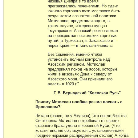
низовья Днепра в то время
преграждались печенегами. Но сдвиг
южного торгового пути мог также быть
результатом сознательной политики
Мстислава, представляющего, в
таком случае, интересы купцов
Тмутаракани. Азовский регион лежал
на перекрестке нескольких торговых
путей: в Туркестан, в Закавказье и —
через Крым — в Константинополь.
Без сомнения, именно чтобы
установить полный контроль над
Азовским регионом, Мстислав
предпринял поход на яссов, которые
жили в низовьях Дона к северу от
Азовского моря. Они признали его
власть в 1029 г."
Г. В. Вернадский "Киевская Русь"
Почему Мстислав вообще решил воевать с
Ярославом?
Читала (ранее, не у Акунина), что после бегства
Святополка Мстислав потребовал от своего
старшего брата удела в коренной Руси. (Что,
кстати, вполне согласуется с установленными
позднее нормами распределения столов) А когда