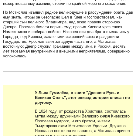
пожертвовав ему жизнию, стоили по крайней мере его сожаления.
Но Мстислав изъявил редкое великодушие в рассуждении брата, дав
ему знать, чтобы он безопасно шел в Киев и господствовал, как
старший сын великого Владимира, над всею правою стороною
Днепра. Ярослав боялся верить ему; правил Киевом чрез своих
Наместников и собирал войско. Наконец сии два брата съехались у
Городца, под Киевом; заключили искренний союз и разделили
Государство: Ярослав взял западную часть его, а Мстислав
восточную; Днепр служил границею между ими, и Россия, десять
лет терзаемая внутренними и внешними неприятелями, совершенно
успокоилась.
У Льва Гумилёва, в книге "Древняя Русь и
Великая Степь", этот эпизод истории описан по
другому:
В 1024 году, от рождества Христова, состоялась
битва между дружинами Великого князя Киевского
Ярослава мудрого, и его братом, князем
Тьмутараканским Мстиславом Удалым. Дружина
Ярослава состояла из варягов, а Мстислав привел
касогов и хазарских иудеев.