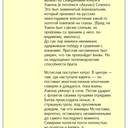
вызвал из Скандинавии конунга
Хакона (в летописи «Акуна») Слепого.
Это был знаменитый военачальник,
который произвел на русских
неизгладимое впечатление какой-то
золотой повязкой на глазах. (Вряд ли
Хакон был совсем слепым, но
проблемы со зрением у него, по-
видимому, имелись).
До сих пор викинги неизменно
одерживали победу в сражении с
южанами. Ярослав несомненно был
уверен, что так произойдет вновь. Но
он недооценил полководческие
способности брата.
Мстислав поступил хитро. В центре —
там, где наступали варяги, — он
поставил многочисленное ополчение
северян и дождался, пока воины
Хакона увязнут в сече. Потом ударил
с флангов своими лучшими отрядами.
Битва происходила ночью, в
страшную грозу, под проливным
дождем, так что маневры Мстислава,
вероятно, оставались незамеченными
до самого последнего момента.
Северяне полегли почти полностью,
но полегли и варяги, а