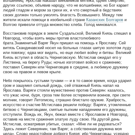
волшебниц. Ярослав наказал виновников мятежа, одних смертию,
других ссылкою, объявив народу, что не волшебники, но Бог карает
людей гладом и мором за грехи их, и что смертный в бедствиях
своих должен только умолять благость Всевышнего. Между тем
жители искали помощи в изобильной стране
Казанских Болгаров
и
Волгою привезли оттуда множество хлеба. Голод миновался.
Восстановив порядок в земле Суздальской, Великий Князь спешил в
Новгород, чтобы взять меры против властолюбивого
брата.Знаменитый Варяг Якун пришел на помощь к Ярославу. Сей
витязь Скандинавский носил на больных глазах шитую золотом луду
или повязку; едва мог видеть, но еще любил войну и битвы. Великий
Князь вступил в область Черниговскую. Мстислав ожидал его у
Листвена, на берегу Руды; ночью изготовил войско к сражению;
поставил Северян или Черниговцев в средине, а любимую дружину
свою на правом и левом крыле.
Небо покрылось густыми тучами — и в то самое время, когда ударил
гром и зашумел сильный дождь, сей отважный Князь напал на
Ярослава. Варяги стояли мужественно против Северян: казалось,
что ужас ночи, буря, гроза тем более остервеняли воинов, при свете
молнии, говорит Летописец, страшно блистало оружие. Храбрость,
искусство и счастие Мстислава решили победу: Варяги, утомленные
битвою с Черниговцами, смятые пылким нападением его дружины,
отступили. Вождь их, Якун, бежал вместе с Ярославом в Новгород,
оставив на месте сражения златую луду свою. На другой день
Мстислав, осматривая убитых, сказал: «Мне ли не радоваться?
Здесь лежит Северянин, там Варяг; а собственная дружина моя
цела». Слово недостойное доброго Князя: ибо Черниговцы, усердно