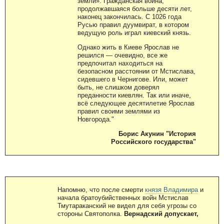
земли». Гражданская война,
продолжавшаяся больше десяти лет,
наконец закончилась. С 1026 года
Русью правил дуумвират, в котором
ведущую роль играл киевский князь.
Однако жить в Киеве Ярослав не
решился — очевидно, все же
предпочитал находиться на
безопасном расстоянии от Мстислава,
сидевшего в Чернигове. Или, может
быть, не слишком доверял
преданности киевлян. Так или иначе,
всё следующее десятилетие Ярослав
правил своими землями из
Новгорода."
Борис Акунин "История
Российского государства"
Напомню, что после смерти
князя Владимира
и
начала братоубийственных войн Мстислав
Тмутараканский не видел для себя угрозы со
стороны Святополка.
Вернадский допускает,