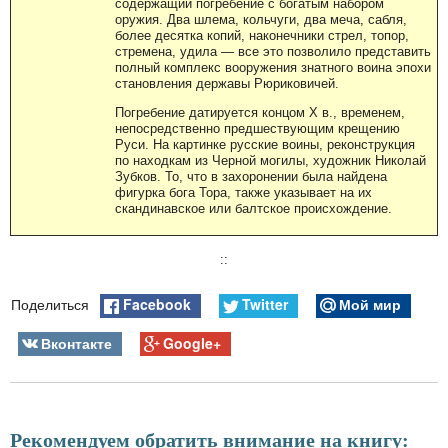
содержащий погребение с богатым набором
оружия. Два шлема, кольчуги, два меча, сабля,
более десятка копий, наконечники стрел, топор,
стремена, удила — все это позволило представить
полный комплекс вооружения знатного воина эпохи
становления державы Рюриковичей.
Погребение датируется концом X в., временем,
непосредственно предшествующим крещению
Руси. На картинке русские воины, реконструкция
по находкам из Черной могилы, художник Николай
Зубков. То, что в захоронении была найдена
фигурка бога Тора, также указывает на их
скандинавское или балтское происхождение.
::
Facebook
Twitter
Мой мир
Поделиться
Вконтакте
Google+
Рекомендуем обратить внимание на книгу: