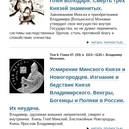
Плен Володаря. Смерть трех
Князей знаменитых.
Завоеванием Минска и приобретением
Владимира (Волынского) Мономах
утвердил свое могущество внутри
Государства, но не думал переменить
системы наследственных Уделов, столь противной благу и
спокойствию отечества.
►
читать полностью...
Том II. Глава 07. (03) ► 1113—1125 г. Владимир
Мономах.
Усмирение Минского Князя и
Новогородцев. Изгнание и
бедствие Князя
Владимирского. Венгры,
Богемцы и Поляки в России.
Их неудача.
Владимир, одолевая внешних неприятелей, смирял и
внутренних. Князь Глеб Минский, Беспокойные Новгородцы,
Князь Ярослав Владимирский,
►
читать полностью...