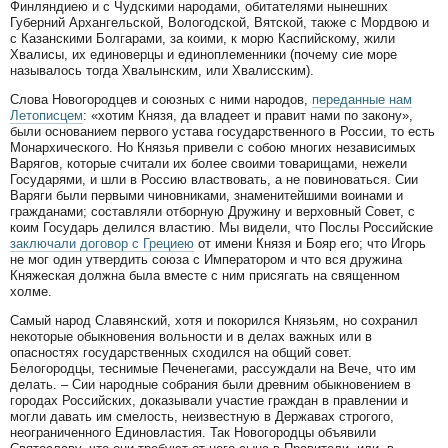
Финляндиею и с Чудскими народами, обитателями нынешних
Губерний Архангельской, Вологодской, Вятской, также с Мордвою и
с Казанскими Болгарами, за коими, к морю Каспийскому, жили
Хвалисы, их единоверцы и единоплеменники (почему сие море
называлось тогда Хвалынским, или Хвалисским).
Слова Новогородцев и союзных с ними народов,
переданные нам
Летописцем
: «хотим Князя, да владеет и правит нами по закону»,
были основанием первого устава государственного в России, то есть
Монархического. Но Князья привели с собою многих независимых
Варягов, которые считали их более своими товарищами, нежели
Государями, и шли в Россию властвовать, а не повиноваться. Сии
Варяги были первыми чиновниками, знаменитейшими воинами и
гражданами; составляли отборную Дружину и верховный Совет, с
коим Государь делился властию. Мы видели, что Послы Российские
заключали договор с Грециею
от имени Князя и Бояр его; что Игорь
не мог один утвердить союза с Императором и что вся дружина
Княжеская должна была вместе с ним присягать на священном
холме.
Самый народ Славянский, хотя и покорился Князьям, но сохранил
некоторые обыкновения вольности и в делах важных или в
опасностях государственных сходился на общий совет.
Белогородцы, теснимые Печенегами, рассуждали на Вече, что им
делать. – Сии народные собрания были древним обыкновением в
городах Российских, доказывали участие граждан в правлении и
могли давать им смелость, неизвестную в Державах строгого,
неограниченного Единовластия. Так Новогородцы объявили