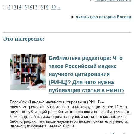
1
|
2
|
3
|
4
|
5
|
6
|
7
|
8
|
9
|
10
→
►
читать всю историю России
Это интересно:
Библиотека редактора: Что
такое Российский индекс
научного цитирования
(РИНЦ)? Для чего нужна
публикация статьи в РИНЦ?
Российский индекс научного цитирования (РИНЦ) –
библиометрическая база данных, индексирующая более 12 млн.
научных публикаций российских (в перспективе – любых) ученых.
Чем чаще работа исследователя упоминается его коллегами в
библиографии, тем выше наукометрические показатели ученого:
индекс цитирования, индекс Хирша.