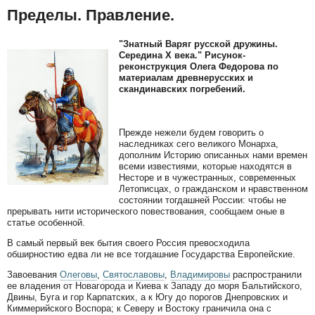
Пределы. Правление.
"Знатный Варяг русской дружины.
Середина X века." Рисунок-
реконструкция Олега Федорова по
материалам древнерусских и
скандинавских погребений.
Прежде нежели будем говорить о
наследниках сего великого Монарха,
дополним Историю описанных нами времен
всеми известиями, которые находятся в
Несторе и в чужестранных, современных
Летописцах, о гражданском и нравственном
состоянии тогдашней России: чтобы не
прерывать нити исторического повествования, сообщаем оные в
статье особенной.
В самый первый век бытия своего Россия превосходила
обширностию едва ли не все тогдашние Государства Европейские.
Завоевания
Олеговы
,
Святославовы
,
Владимировы
распространили
ее владения от Новагорода и Киева к Западу до моря Бальтийского,
Двины, Буга и гор Карпатских, а к Югу до порогов Днепровских и
Киммерийского Воспора; к Северу и Востоку граничила она с