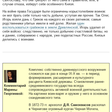
Святославу, что они требуют от него сына в Правители, или, в
случае отказа, изберут себе особенного Князя.
На войне права Государя были ограничены корыстолюбием воинов:
он мог брать себе только часть добычи, уступая им прочее. Так Олег,
Игорь взяли дань с Греков на каждого из своих ратников; самые
родственники убитых имели в ней долю. Желая
один
воспользоваться грабежом в земле Древлянской
, Игорь удалил от
себя войско: следственно, не только добычею счастливой битвы, но
и данию, собираемою с народов, уже подвластных России, Князья
делились с воинами.
Комплекс собственно древнерусского вооружения
сложился как раз в конце IХ-Х вв. — в период
формирования, расширения и культурного
расцвета Киевской державы. Становление ранне-
средневекового государства всегда
Комментарий
сопровождалось активной военной деятельностью.
Марины
На картинке воин-варяг и оружие у него в основном
Георгиевой:
скандинавского типа.
В 1872-73 гг. археолог
Д.Я. Самоквасов
раскопал
в Чернигове огромный курган Черная Могила,