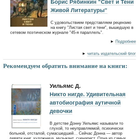
Борис Рябинкин "Свет и Тени
Живой Литературы"
С удовольствием представляем рецензию
на книгу "Листая свет и тени", вышедшую в
сетевом поэтическом журнале "45-я параллель".
►
Подробнее
►
читать издательский блог
Рекомендуем обратить внимание на книги:
Уильямс Д.
Никто нигде. Удивительная
автобиография аутичной
девочки
В детстве Донну Уильямс называли то
глухой, то неуправляемой, психически
больной, отсталой, сумасшедшей… Сейчас Донна — автор
девяти книг, художница, музыкант, сценарист. Одна из самых