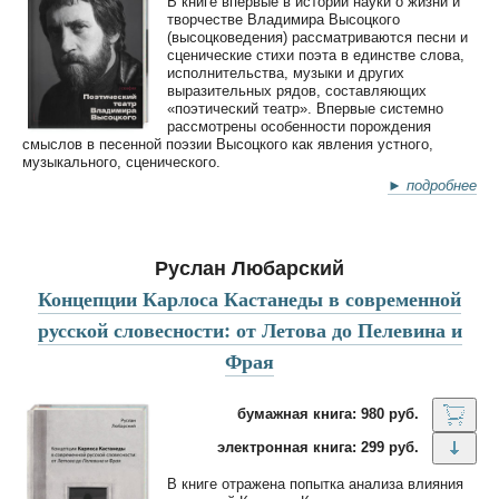
В книге впервые в истории науки о жизни и
творчестве Владимира Высоцкого
(высоцковедения) рассматриваются песни и
сценические стихи поэта в единстве слова,
исполнительства, музыки и других
выразительных рядов, составляющих
«поэтический театр». Впервые системно
рассмотрены особенности порождения
смыслов в песенной поэзии Высоцкого как явления устного,
музыкального, сценического.
► подробнее
Руслан Любарский
Концепции Карлоса Кастанеды в современной
русской словесности: от Летова до Пелевина и
Фрая
бумажная книга: 980 руб.
электронная книга: 299 руб.
В книге отражена попытка анализа влияния