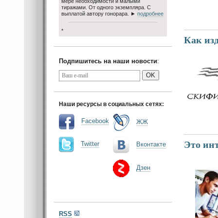
мере необходимости и малыми
тиражами. От одного экземпляра. С
выплатой автору гонорара. ►
подробнее
*
Как из
Подпишитесь на наши новости
:
OK
Наши ресурсы в социальных сетях:
Facebook
ЖЖ
Это инт
Twitter
Вконтакте
Дзен
RSS