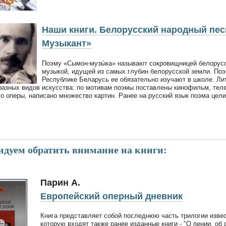
Наши книги. Белорусский народный пес
Музыкант»
Поэму «Сымон-музы́ка» называют сокровищницей белорусск
музыкой, идущей из самых глубин белорусской земли. Поэ
Республике Беларусь ее обязательно изучают в школе. Ли
разных видов искусства: по мотивам поэмы поставлены кинофильм, теле
о оперы, написано множество картин. Ранее на русский язык поэма цел
ндуем обратить внимание на книги:
Парин А.
Европейский оперный дневник
Книга представляет собой последнюю часть трилогии извес
которую входят также ранее изданные книги - "О пении, об о