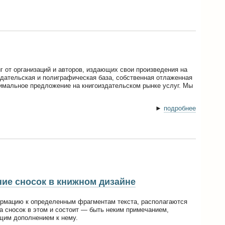
г от организаций и авторов, издающих свои произведения на
здательская и полиграфическая база, собственная отлаженная
имальное предложение на книгоиздательском рынке услуг. Мы
►
подробнее
ие сносок в книжном дизайне
рмацию к определенным фрагментам текста, располагаются
ка сносок в этом и состоит — быть неким примечанием,
щим дополнением к нему.