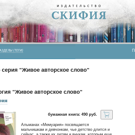
П
АЗДЕЛЫ (ТЕГИ)
 серия "Живое авторское слово"
огия "Живое авторское слово"
рия
бумажная книга: 490 руб.
Альманах «Мемуария» посвящается
мальчишкам и девчонкам, чье детство длится и
сейчас, а также их детям и внукам, которым еще