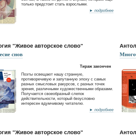
только предстоит стать взрослыми.
► подробнее
огия "Живое авторское слово"
Антол
есие снов
Многот
Тираж закончен
Поэты освещают нашу странную,
противоречивую и запутанную эпоху с самых
разных смысловых ракурсов, с разных точек
зрения, различными художественными образами.
Получается своеобразный слепок
действительности, который безусловно
интересен вдумчивому читателю.
► подробнее
огия "Живое авторское слово"
Антол