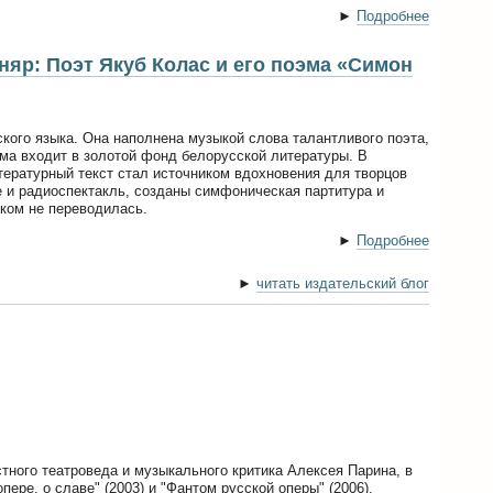
►
Подробнее
няр: Поэт Якуб Колас и его поэма «Симон
ого языка. Она наполнена музыкой слова талантливого поэта,
ма входит в золотой фонд белорусской литературы. В
тературный текст стал источником вдохновения для творцов
 и радиоспектакль, созданы симфоническая партитура и
иком не переводилась.
►
Подробнее
►
читать издательский блог
тного театроведа и музыкального критика Алексея Парина, в
пере, о славе" (2003) и "Фантом русской оперы" (2006).