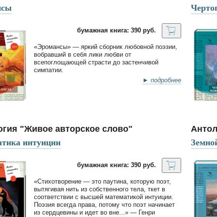
нсы
Черто
бумажная книга: 390 руб.
«Эромансы» — яркий сборник любовной поэзии,
вобравший в себя лики любви от
всепоглощающей страсти до застенчивой
симпатии.
► подробнее
огия "Живое авторское слово"
Антол
тика интуиции
Земно
бумажная книга: 390 руб.
«Стихотворение — это паутина, которую поэт,
вытягивая нить из собственного тела, ткет в
соответствии с высшей математикой интуиции.
Поэзия всегда права, потому что поэт начинает
из сердцевины и идет во вне...» — Генри