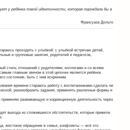
ует у ребёнка такой идентичности, которая порождала бы в
Франсуаза Дольто
тараюсь проходить с улыбкой: с улыбкой встречаю детей,
ьные и групповые занятия, родителей и педагогов,
ый стиль отношений с родителями, коллегами и со всеми
амым главным звеном в этой цепочке является ребёнок.
его состояние, быть с ним искренним.
зования времени стараюсь работу с воспитанниками сделать не
рческой, разнообразить задания, применять различные формы и
ы применяю развивающую и коррекционную деятельность через
видят выхода из сложившихся обстоятельств, которые привели
ю.
ца, жестокое обращение в семье, конфликты — всё это