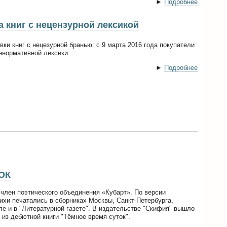
►
Подробнее
 книг с нецензурной лексикой
ки книг с нецезурной бранью: с 9 марта 2016 года покупатели
енормативной лексики.
►
Подробнее
ОК
член поэтического объединения «Кубарт». По версии
ихи печатались в сборниках Москвы, Санкт-Петербурга,
ле и в "Литературной газете". В издательстве "Скифия" вышло
 из дебютной книги "Тёмное время суток".