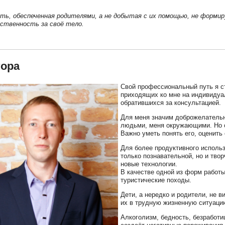
ть, обеспеченная родителями, а не добытая с их помощью, не формир
ственность за своё тело.
тора
Свой профессиональный путь я с
приходящих ко мне на индивидуал
обратившихся за консультацией.
Для меня значим доброжелательн
людьми, меня окружающими. Но с
Важно уметь понять его, оценить 
Для более продуктивного исполь
только познавательной, но и тво
новые технологии.
В качестве одной из форм работ
туристические походы.
Дети, а нередко и родители, не 
их в трудную жизненную ситуаци
Алкоголизм, бедность, безработи