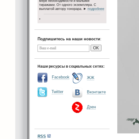
мере необходимости и малыми
тиражами. От одного экземпляра. С
выплатой автору гонорара. ►
подробнее
*
Подпишитесь на наши новости
:
OK
Наши ресурсы в социальных сетях:
Facebook
ЖЖ
Twitter
Вконтакте
Дзен
RSS