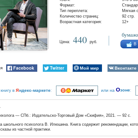
Формат:
Стандар
Тип переплета:
Мягкая 
Количество страниц:
92 стр.
Возрастная категория:
12+
бумажн
440
Цена:
руб.
В
Facebook
Twitter
Мой мир
Вконтакте
ся
я
О
 книгу в
ндекс-маркете
:
или на
зоне
:
.
ихолога — СПб.: Издательско-Торговый Дом «Скифия», 2021. — 92 с.
га школьного психолога В. Илюшина. Книга содержит рекомендации, кот
ссказы из частной практики.