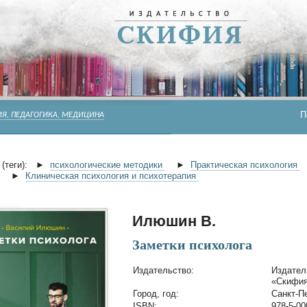
П
Я, ПЕДАГОГИКА, МЕДИЦИНА
(теги):
►
психологические методики
►
Практическая психология
►
Клиническая психология и психотерапия
Илюшин В.
Заметки психолога
Издательство:
Издател
«Скифи
Город, год:
Санкт-Пе
ISBN:
978-5-00