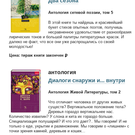
Два сезона
Антология сетевой поэзии, том 5
В этой книге ты найдешь и красивейший
букет стихов опытных поэтов, получишь
несравненное удовольствие от разнообразия
лирических тонов и большой палитры литературных красок. И
далеко не факт, что все они уже распрощались со своей
молодостью!
Цена: тираж книги закончен
антология
Диалоги снаружи и... внутри
Антология Живой Литературы, том 2
Что отличает человека от других живых
существ? Вертикальное положение тела?
Деревья гораздо вертикальнее нас.
Количество извилин? У слона и кита их гораздо больше.
Специализация полушарий? И что это дает?.. Мы говорим! И не
только о еде, укрытии и размножении. Мы говорим о «лишнем» с
точки зрения камней, деревьев и кошек...