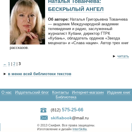
Наталья Тованчева:
БЕСКРЫЛЫЙ АНГЕЛ
Об авторе:
Наталья Григорьевна Тованчева
— академик Международной академии
телевидения и радио, заслуженный
журналист Кубани, директор ГТРК
«Кубань», обладатель орденов «Звезда
мецената» и «Слава нации». Автор трех книг
рассказов.
►
читать
←
1
|
2
|
3
►
в меню всей библиотеки текстов
О нас
Издательский блог
Контакты
Интернет-магазин
Издание книг
Библиотека
575-25-66
(812)
skifiabook
@mail.ru
© 2013 Скифия. Все права защищены.
Изготовление и дизайн
InterSkifia
.