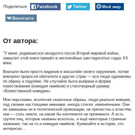
Facebook
Twitter
Мой мир
Поделиться
Вконтакте
От автора:
"У меня, родившегося незадолго после Второй мировой войны,
замысел этой книги пришёл в неспокойных шестидесятых годах ХХ
века.
Вначале было просто видение в масштабе своего окружения, потом
внезапно проросли обитатели и других стран — все люди одинаковы
по образу и подобию. Не случайно была выбрана и форма
повествования (комедия намёков) и стихотворный размер
«Божественной комедии».
Мои персонажи, исключая сказочные образы, люди реально жившие,
под своими настоящими именами, иногда слегка изменёнными. Они
не замешаны ни в политической провокации, не причастны к властям,
они — соль земли, на каком бы континенте ни проживали. А есть
группа лиц, которые названы вскользь, и ещё некоторые странные
названия, так на то и комедия намёков. Кумекайте в истории, это
интересно…