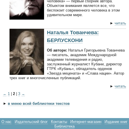
человека» — первый сборник автора.
Объектом внимания является все, что
беспокоит современного человека в этом
удивительном мире.
►
читать
Наталья Тованчева:
БЕРЛУСКОНИ
Об авторе:
Наталья Григорьевна Тованчева
— писатель, академик Международной
академии телевидения и радио,
заслуженный журналист Кубани, директор
ГТРК «Кубань», обладатель орденов
«Звезда мецената» и «Слава нации». Автор
трех книг и многочисленных публикаций.
►
читать
←
1
|
2
|
3
→
►
в меню всей библиотеки текстов
О нас
Издательский блог
Контакты
Интернет-магазин
Издание книг
Библиотека