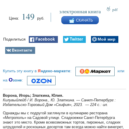
pdf
электронная книга
149
epub
Цена:
руб.
СКАЧАТЬ
fb2
Facebook
Twitter
Мой мир
Поделиться
Вконтакте
я
Купить эту книгу в
ндекс-маркете
:
или
О
на
зоне
:
Ворона, Игорь; Златкина, Юлия.
Килувыйлейб / И. Ворона., Ю. Златкина. — Санкт-Петербург :
Издательско-Торговый Дом «Скифия», 2023. — 224 с.: ил.
Однажды мы с подругой заглянули в кулинарию ресторана
«Метрополь» на Садовой улице. Сладкоежки Санкт-Петербурга
знают это место. Кроме всевозможных тортов, пирожных, сладких
штруделей и роскошных десертов там всегда можно найти винегрет,