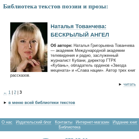
Библиотека текстов поэзии и прозы:
Наталья Тованчева:
БЕСКРЫЛЫЙ АНГЕЛ
Об авторе:
Наталья Григорьевна Тованчева
— академик Международной академии
телевидения и радио, заслуженный
журналист Кубани, директор ГТРК
«Кубань», обладатель орденов «Звезда
мецената» и «Слава нации». Автор трех книг
рассказов.
►
читать
←
1
|
2
|
3
►
в меню всей библиотеки текстов
О нас
Издательский блог
Контакты
Интернет-магазин
Издание книг
Библиотека