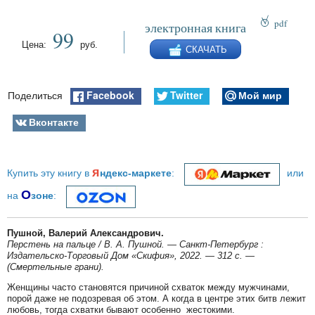
pdf
электронная книга
99
epub
Цена:
руб.
СКАЧАТЬ
fb2
Facebook
Twitter
Мой мир
Поделиться
Вконтакте
я
Купить эту книгу в
ндекс-маркете
:
или
О
на
зоне
:
Пушной, Валерий Александрович.
Перстень на пальце / В. А. Пушной. — Санкт-Петербург :
Издательско-Торговый Дом «Скифия», 2022. — 312 с. —
(Смертельные грани).
Женщины часто становятся причиной схваток между мужчинами,
порой даже не подозревая об этом. А когда в центре этих битв лежит
любовь, тогда схватки бывают особенно жестокими.