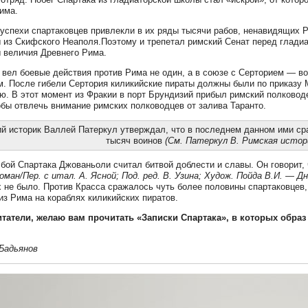
има.
успехи спартаковцев привлекли в их ряды тысячи рабов, ненавидящих 
из Скифского Неаполя.Поэтому и трепетал римский Сенат перед гладиа
 величия Древнего Рима.
 вел боевые действия против Рима не один, а в союзе с Серторием — 
. После гибели Сертория киликийские пираты должны были по приказу 
. В этот момент из Фракии в порт Брундизий прибыл римский полковод
обы отвлечь внимание римских полководцев от залива Таранто.
й историк Валлей Патеркул утверждал, что в последнем данном ими ср
тысяч воинов
(См. Патеркул В. Римская истор
бой Спартака Джованьоли считал битвой доблести и славы. Он говорит, 
оман/Пер. с итал. А. Ясной; Под. ред. В. Узина; Худож. Пойда В.И. — Д
 не было. Против Красса сражалось чуть более половины спартаковцев
из Рима на кораблях киликийских пиратов.
итатели, желаю вам прочитать «Записки Спартака», в которых образ
Бадьянов