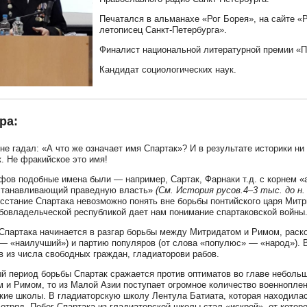
Печатался в альманахе «Рог Борея», на сайте «
летописец Санкт-Петербурга».
Финалист национальной литературной премии «По
Кандидат социологических наук.
ра:
 не гадал: «А что же означает имя Спартак»? И в результате историки ни 
к. Не фракийское это имя!
ифов подобные имена были — например, Сартак, Фарнаки т.д. с корнем
устанавливающий праведную власть»
(См. История русов.4–3 тыс. до н.
сстание Спартака невозможно понять вне борьбы понтийского царя Митр
бовладельческой республикой дает нам понимание спартаковской войны
Спартака начинается в разгар борьбы между Митридатом и Римом, раско
— «наилучший») и партию популяров (от слова «популюс» — «народ»). В
в из числа свободных граждан, гладиаторови рабов.
й период борьбы Спартак сражается против оптиматов во главе небольшо
 и Римом, то из Малой Азии поступает огромное количество военнопле
кие школы. В гладиаторскую школу Лентула Батиата, которая находилась
отряд. Побег Спартака из гладиаторской школы стал «искрой», от котор