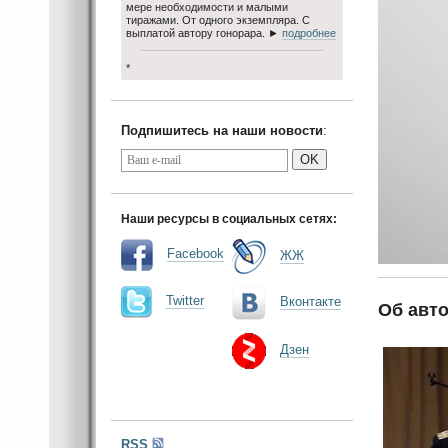
мере необходимости и малыми
тиражами. От одного экземпляра. С
выплатой автору гонорара. ►
подробнее
*
Подпишитесь на наши новости
:
OK
Наши ресурсы в социальных сетях:
Facebook
ЖЖ
Twitter
Вконтакте
Об авто
Дзен
RSS