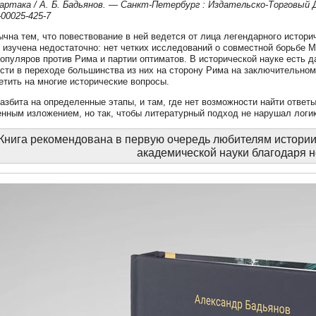
артака / А. Б. Бадьянов. — Санкт-Петербург : Издательско-Торговый 
-00025-425-7
ычна тем, что повествование в ней ведется от лица легендарного историч
 изучена недостаточно: нет четких исследований о совместной борьбе М
популяров против Рима и партии оптиматов. В исторической науке есть д
ости в переходе большинства из них на сторону Рима на заключительном
етить на многие исторические вопросы.
разбита на определенные этапы, и там, где нет возможности найти ответ
нным изложением, но так, чтобы литературный подход не нарушал логик
Книга рекомендована в первую очередь любителям истории,
академической науки благодаря н