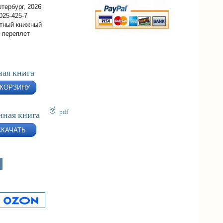
тербург, 2026
025-425-7
тный книжный
 переплет
ая книга
 КОРЗИНУ
pdf
нная книга
epub
СКАЧАТЬ
fb2