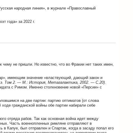
Русская народная линия», в журнале «Православный
эт года» за 2022 г.
к чему не пришли. Но известно, что во Фракии нет таких имен,
 «ар», имеющим значение «властвующий, дающий закон и
 э. Том 2. — М.: История, Метагалактика, 2002. — С.20)
.
идата с Римом. Именно столкновение новой «Персии» с
.
ловшимся на две партии: партию оптиматов (от слова
 ходе гражданской войны обе партии набирали себе
го отряда рабов. Так как основная война идет между
нных. Часть военнопленных римляне отправляют в
 в Капуе, был отправлен и Спартак, когда в засаду попал его
ой пламя восстания распространилось на территории всего