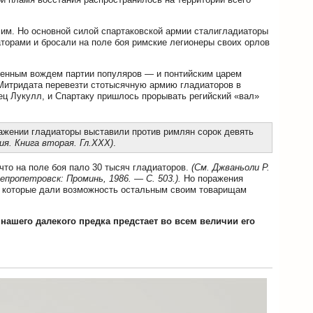
Рим. Но основной силой спартаковской армии сталигладиаторы
торами и бросали на поле боя римские легионеры своих орлов
военным вождем партии популяров — и понтийским царем
Митридата перевезти стотысячную армию гладиаторов в
ец Лукулл, и Спартаку пришлось прорывать регийский «вал»
ажении гладиаторы выставили против римлян сорок девять
ия. Книга вторая. Гл.ХХХ)
.
что на поле боя пало 30 тысяч гладиаторов.
(См. Джваньоли Р.
непропетровск: Проминь, 1986. — С. 503.).
Но поражения
, которые дали возможность остальным своим товарищам
 нашего далекого предка предстает во всем величии его