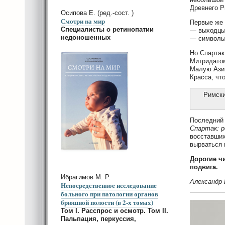
Древнего Р
Осипова Е. (ред.-сост. )
Смотри на мир
Первые же 
Специалисты о ретинопатии
— выходцы 
недоношенных
— символы
Но Спартак
Митридатом
Малую Азию
Красса, чт
Римски
Последний 
Спартак: р
восставших
вырваться 
Дорогие ч
подвига.
Ибрагимов М. Р.
Александр 
Непосредственное исследование
больного при патологии органов
брюшной полости (в 2-х томах)
Том I. Расспрос и осмотр. Том II.
Пальпация, перкуссия,