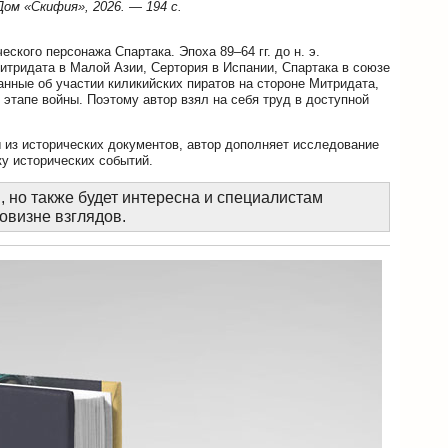
Дом «Скифия», 2026. — 194 с.
еского персонажа Спартака. Эпоха 89–64 гг. до н. э.
итридата в Малой Азии, Сертория в Испании, Спартака в союзе
анные об участии киликийских пиратов на стороне Митридата,
 этапе войны. Поэтому автор взял на себя труд в доступной
ы из исторических документов, автор дополняет исследование
у исторических событий.
 но также будет интересна и специалистам
овизне взглядов.