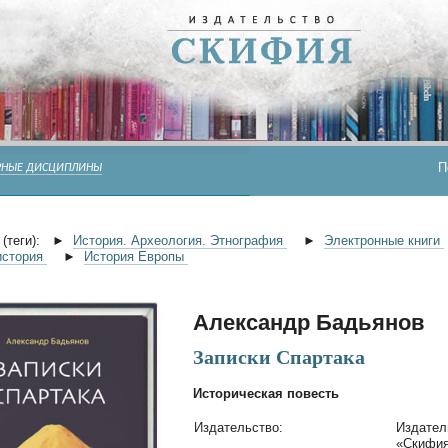
П
РНЫЕ ДИСЦИПЛИНЫ
(теги):
►
История. Археология. Этнография
►
Электронные книги
история
►
История Европы
Александр Бадьянов
Записки Спартака
Историческая повесть
Издательство:
Издател
«Скифи