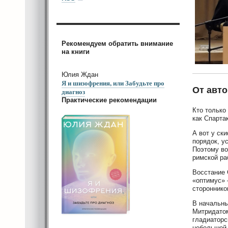
Рекомендуем обратить внимание
на книги
Юлия Ждан
Я и шизофрения, или Забудьте про
От авто
диагноз
Практические рекомендации
Кто только
как Спарта
А вот у ск
порядок, 
Поэтому во
римской ра
Восстание 
«оптимус» 
стороннико
В начальны
Митридатом
гладиаторс
небольшой 