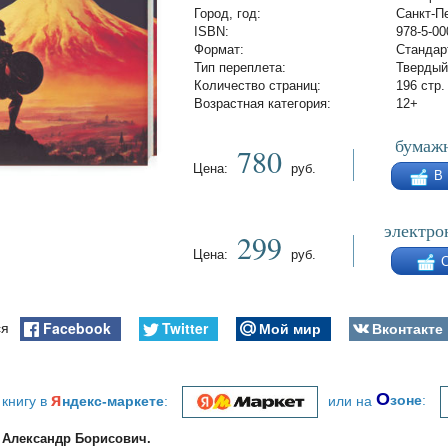
Город, год:
Санкт-Пе
ISBN:
978-5-00
Формат:
Стандар
Тип переплета:
Твердый
Количество страниц:
196 стр.
Возрастная категория:
12+
бумажн
780
Цена:
руб.
В
электро
299
Цена:
руб.
Facebook
Twitter
Мой мир
Вконтакте
ся
я
О
 книгу в
ндекс-маркете
:
или на
зоне
:
 Александр Борисович.