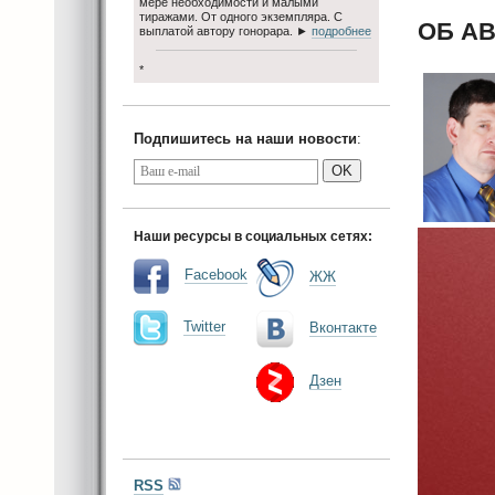
мере необходимости и малыми
тиражами. От одного экземпляра. С
ОБ А
выплатой автору гонорара. ►
подробнее
*
Подпишитесь на наши новости
:
OK
Наши ресурсы в социальных сетях:
Facebook
ЖЖ
Twitter
Вконтакте
Дзен
RSS