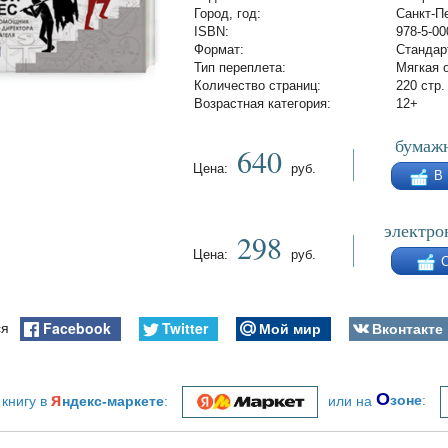
Город, год:
Санкт-Пе
ISBN:
978-5-00
Формат:
Стандар
Тип переплета:
Мягкая 
Количество страниц:
220 стр.
Возрастная категория:
12+
бумажн
640
Цена:
руб.
В
электро
298
Цена:
руб.
Facebook
Twitter
Мой мир
Вконтакте
ся
я
О
 книгу в
ндекс-маркете
:
или на
зоне
: