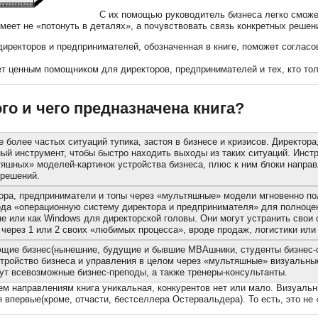
С их помощью руководитель бизнеса легко сможе
умеет не «потонуть в деталях», а почувствовать связь конкретных реше
директоров и предпринимателей, обозначенная в книге, поможет соглас
ет ценным помощником для директоров, предпринимателей и тех, кто тол
го и чего предназначена книга?
е более частых ситуаций тупика, застоя в бизнесе и кризисов. Директо
ый инструмент, чтобы быстро находить выходы из таких ситуаций. Инстр
тяшных» моделей-картинок устройства бизнеса, плюс к ним блоки напра
 решений.
тора, предприниматели и топы через «мультяшные» модели мгновенно по
ода «операционную систему директора и предпринимателя» для полноце
е или как Windows для директорской головы. Они могут устранить свои 
 через 1 или 2 своих «любимых процесса», вроде продаж, логистики или 
ющие бизнес(нынешние, будущие и бывшие МВАшники, студенты бизнес-сп
стройство бизнеса и управления в целом через «мультяшные» визуальны
дут всевозможные бизнес-преподы, а также тренеры-консультанты.
ем направлениям книга уникальная, конкурентов нет или мало. Визуал
 впервые(кроме, отчасти, бестселлера Остервальдера). То есть, это н