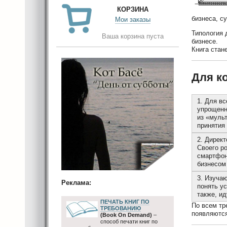
КОРЗИНА
бизнеса, с
Мои заказы
Типология 
Ваша корзина пуста
бизнесе.
Книга стан
Для ко
1. Для вс
упрощенн
из «муль
принятия
2. Дирек
Своего р
смартфон
бизнесом
3. Изуча
Реклама:
понять у
также, и
ПЕЧАТЬ КНИГ ПО
По всем тр
ТРЕБОВАНИЮ
появляются
(Book On Demand)
–
способ печати книг по