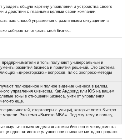
т увидеть общую картину управления и устройства своего
ний и действий с главными целями своей компании.
овать ваш способ управления с различными ситуациями в
ько собирается открыть свой бизнес.
ра, предприниматели и топы получают универсальный и
ументы развития бизнеса и принятия решений. Это система
вляющих «директорских» вопросов, плюс экспресс-методы
лучают полноценное и полное видение бизнеса в целом.
нного управления бизнесом. Как Андроид или iOS на вашем
слепые зоны в отношении бизнеса, уйти от управления
чего-то еще.
ециальностей, стартаперы с улицы), которые хотят быстро
е модели. Это тема «Вместо МВА». Под эту тему и пользу,
ьные «мультяшные» модели анатомии бизнеса и менеджмента
е «еще одно пятисотое улучшенное описание методов продаж».