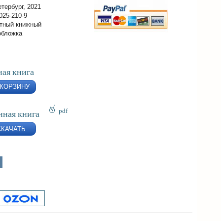
тербург, 2021
025-210-9
тный книжный
обложка
ая книга
 КОРЗИНУ
pdf
нная книга
epub
СКАЧАТЬ
fb2