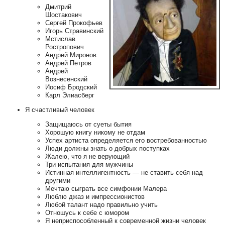
Дмитрий
Шостакович
Сергей Прокофьев
Игорь Стравинский
Мстислав
Ростропович
Андрей Миронов
Андрей Петров
Андрей
Вознесенский
Иосиф Бродский
Карл Элиасберг
Я счастливый человек
Защищаюсь от суеты бытия
Хорошую книгу никому не отдам
Успех артиста определяется его востребованностью
Люди должны знать о добрых поступках
Жалею, что я не верующий
Три испытания для мужчины
Истинная интеллигентность — не ставить себя над
другими
Мечтаю сыграть все симфонии Малера
Люблю джаз и импрессионистов
Любой талант надо правильно учить
Отношусь к себе с юмором
Я неприспособленный к современной жизни человек