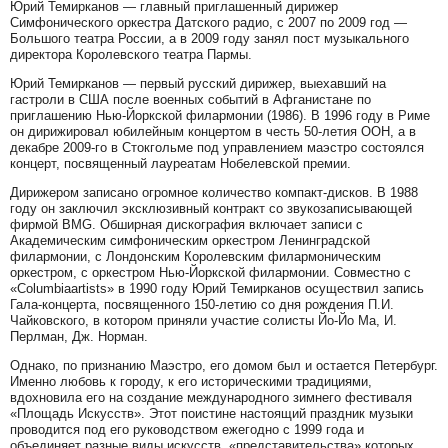
Юрий Темирканов — главный приглашенный дирижер
Симфонического оркестра Датского радио, с 2007 по 2009 год —
Большого театра России, а в 2009 году занял пост музыкального
директора Королевского театра Пармы.
Юрий Темирканов — первый русский дирижер, выехавший на
гастроли в США после военных событий в Афганистане по
приглашению Нью-Йоркской филармонии (1986). В 1996 году в Риме
он дирижировал юбилейным концертом в честь 50-летия ООН, а в
декабре 2009-го в Стокгольме под управлением маэстро состоялся
концерт, посвященный лауреатам Нобелевской премии.
Дирижером записано огромное количество компакт-дисков. В 1988
году он заключил эксклюзивный контракт со звукозаписывающей
фирмой ВМG. Обширная дискография включает записи с
Академическим симфоническим оркестром Ленинградской
филармонии, с Лондонским Королевским филармоническим
оркестром, с оркестром Нью-Йоркской филармонии. Совместно с
«Соlumbiaartists» в 1990 году Юрий Темирканов осуществил запись
Гала-концерта, посвященного 150-летию со дня рождения П.И.
Чайковского, в котором приняли участие солисты Йо-Йо Ма, И.
Перлман, Дж. Норман.
Однако, по признанию Маэстро, его домом был и остается Петербург.
Именно любовь к городу, к его историческими традициями,
вдохновила его на создание международного зимнего фестиваля
«Площадь Искусств». Этот поистине настоящий праздник музыки
проводится под его руководством ежегодно с 1999 года и
объединяет разные виды искусств, «представительства» которых