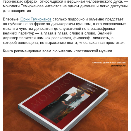
творческих сферах, относящихся к вершинам человеческого духа, —
монологи Темирканова читаются на одном дыхании и легко доступны
для восприятия.
Впервые
Юрий Темирканов
столько подробно и объемно предстает
на публике не во фраке за дирижерским пультом, а его сокровенные
мысли и чувства доносятся до слушателей не в расшифровке
великих партитур — а глаза в глаза, слово в слово. Великий
дирижер является нам как рассказчик, философ, личность, в
которой воплощена, по выражению поэта, «неслыханная простота».
Книга рекомендована всем любителям классической музыки.