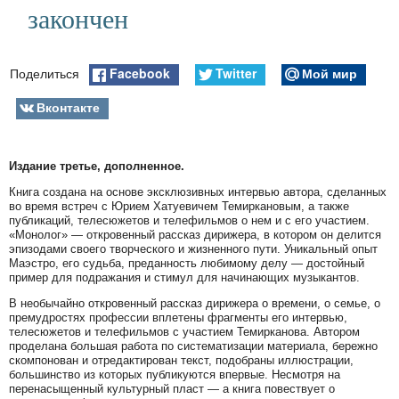
закончен
Facebook
Twitter
Мой мир
Поделиться
Вконтакте
Издание третье, дополненное.
Книга создана на основе эксклюзивных интервью автора, сделанных
во время встреч с Юрием Хатуевичем Темиркановым, а также
публикаций, телесюжетов и телефильмов о нем и с его участием.
«Монолог» — откровенный рассказ дирижера, в котором он делится
эпизодами своего творческого и жизненного пути. Уникальный опыт
Маэстро, его судьба, преданность любимому делу — достойный
пример для подражания и стимул для начинающих музыкантов.
В необычайно откровенный рассказ дирижера о времени, о семье, о
премудростях профессии вплетены фрагменты его интервью,
телесюжетов и телефильмов с участием Темирканова. Автором
проделана большая работа по систематизации материала, бережно
скомпонован и отредактирован текст, подобраны иллюстрации,
большинство из которых публикуются впервые. Несмотря на
перенасыщенный культурный пласт — а книга повествует о