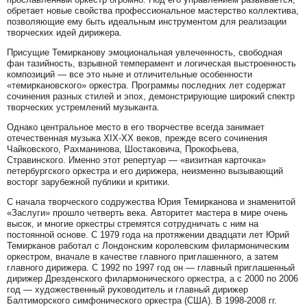
обретает новые свойства профессиональное мастерство коллектива,
позволяющие ему быть идеальным инструментом для реализации
творческих идей дирижера.
Присущие Темирканову эмоциональная увлеченность, свободная
фан тазийность, взрывной темперамент и логическая выстроенность
композиций — все это ныне и отличительные особенности
«темиркановского» оркестра. Программы последних лет содержат
сочинения разных стилей и эпох, демонстрирующие широкий спектр
творческих устремлений музыканта.
Однако центральное место в его творчестве всегда занимает
отечественная музыка XIX-XX веков, прежде всего сочинения
Чайковского, Рахманинова, Шостаковича, Прокофьева,
Стравинского. Именно этот репертуар — «визитная карточка»
петербургского оркестра и его дирижера, неизменно вызывающий
восторг зарубежной публики и критики.
С начала творческого содружества Юрия Темирканова и знаменитой
«Заслуги» прошло четверть века. Авторитет мастера в мире очень
высок, и многие оркестры стремятся сотрудничать с ним на
постоянной основе. С 1979 года на протяжении двадцати лет Юрий
Темирканов работал с Лондонским королевским филармоническим
оркестром, вначале в качестве главного приглашенного, а затем
главного дирижера. С 1992 по 1997 год он — главный приглашенный
дирижер Дрезденского филармонического оркестра, а с 2000 по 2006
год — художественный руководитель и главный дирижер
Балтиморского симфонического оркестра (США). В 1998-2008 гг.