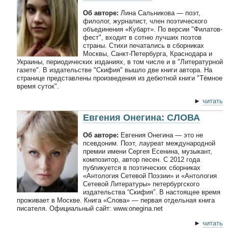
Об авторе:
Лина Сальникова — поэт,
филолог, журналист, член поэтического
объединения «Кубарт». По версии "Филатов-
фест", входит в сотню лучших поэтов
страны. Стихи печатались в сборниках
Москвы, Санкт-Петербурга, Краснодара и
Украины, периодических изданиях, в том числе и в "Литературной
газете". В издательстве "Скифия" вышло две книги автора. На
странице представлены произведения из дебютной книги "Тёмное
время суток".
►
читать
Евгения Онегина: СЛОВА
Об авторе:
Евгения Онегина — это не
псевдоним. Поэт, лауреат международной
премии имени Сергея Есенина, музыкант,
композитор, автор песен. С 2012 года
публикуется в поэтических сборниках
«Антология Сетевой Поэзии» и «Антология
Сетевой Литературы» петербургского
издательства “Скифия”. В настоящее время
проживает в Москве. Книга «Слова» — первая отдельная книга
писателя. Официальный сайт: www.onegina.net
►
читать