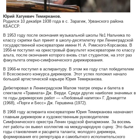
Юрий Хатуевич Темирканов.
Родился 10 декабря 1938 года в с. Зарагиж, Урванского района
КБАССР.
В 1953 году после окончания музыкальной школы №1 Нальчика по
классу скрипки был принят в школу-десятилетку при Ленинградской
государственной консерватории имени Н. А. Римского-Корсакова. В
1956-м поступил на оркестровый факультет консерватории по классу
альта, после окончания которого вновь стал студентом, на этот раз
факультета оперно-симфонического дирижирования.
В 1966-м поступил в аспирантуру. В этом же году стал победителем
II Всесоюзного конкурса дирижеров. Этот успех положил начало
большой артистической карьере Юрия Темирканова.
Дебютировал в Ленинградском Малом театре оперы и балета в
спектакле «Травиата» Дж. Верди. Среди других наиболее значимых в
те годы дирижерских работ — «Любовный напиток» Г. Доницетти
(1968), «Порги и Бесс» Дж. Гершвина (1972).
В 1968 году аспиранта консерватории Юрия Темирканова назначают
главным дирижером и художественным руководителем
Симфонического оркестра Ленин градской филармонии. За восемь
лет работы он вывел коллектив на международную сцену. Это были
годы становления и расцвета таланта; молодого дирижера,
формирования его репертуара и самобытного исполнительского