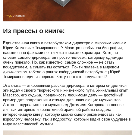
Из прессы о книге:
Единственная книга о петербургском дирижере с мировым именем
Юрии Хатуевиче Темирканове. У Маэстро необычная биография,
насыщенная фактами почти мистического характера. Хотя, по
словам самого дирижера, он просто человек, которому однажды
очень повезло. Но, как известно, самое сложное — не стать
победителем, а суметь им остаться. Почти полвека в мировом
дирижерском табеле о рангах кабардинский петербуржец Юрий
Темирканов один из первых. Как у него это получается?
Эта книга — откровенный рассказ дирижера, в котором он делится
эпизодами своего творческого и жизненного пути. Уникальный опыт
Маэстро, его судьба, преданность любимому делу — достойный
пример для подражания и стимул для начинающих музыкантов.
Автор — журналистка и музыковед Джамиля Хагарова на основе
личных интервью и кропотливой архивной работы создала
интереснейшую книгу, которую можно смело рекомендовать как
взрослому человеку, так и подростку, который видит свое будущее в
мире классической музыки.