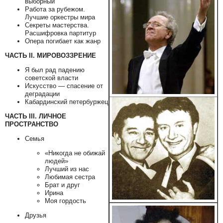
выборный
Работа за рубежом.
Лучшие оркестры мира
Секреты мастерства.
Расшифровка партитур
Опера погибает как жанр
ЧАСТЬ II. МИРОВОЗЗРЕНИЕ
Я был рад падению
советской власти
Искусство — спасение от
деградации
Кабардинский петербуржец
ЧАСТЬ III. ЛИЧНОЕ
ПРОСТРАНСТВО
Семья
«Никогда не обижай
людей»
Лучший из нас
Любимая сестра
Брат и друг
Ирина
Моя гордость
Друзья