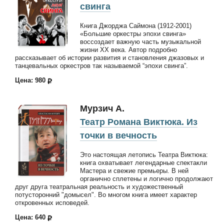
свинга
Книга Джорджа Саймона (1912-2001)
«Большие оркестры эпохи свинга»
воссоздает важную часть музыкальной
жизни XX века. Автор подробно
рассказывает об истории развития и становления джазовых и
танцевальных оркестров так называемой “эпохи свинга”.
Цена: 980
Мурзич А.
Театр Романа Виктюка. Из
точки в вечность
Это настоящая летопись Театра Виктюка:
книга охватывает легендарные спектакли
Мастера и свежие премьеры. В ней
органично сплетены и логично продолжают
друг друга театральная реальность и художественный
потусторонний "домысел". Во многом книга имеет характер
откровенных исповедей.
Цена: 640