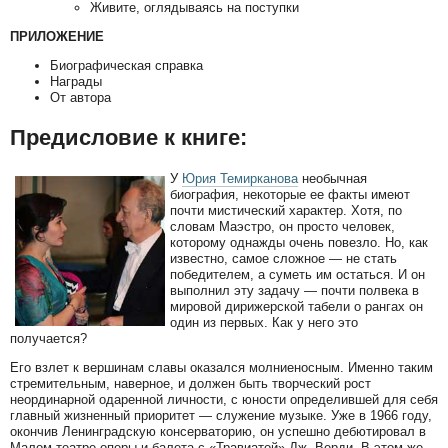
Живите, оглядываясь на поступки
ПРИЛОЖЕНИЕ
Биографическая справка
Награды
От автора
Предисловие к книге:
У
Юрия Темирканова
необычная
биография, некоторые ее факты имеют
почти мистический характер. Хотя, по
словам Маэстро, он просто человек,
которому однажды очень повезло. Но, как
известно, самое сложное — не стать
победителем, а суметь им остаться. И он
выполнил эту задачу — почти полвека в
мировой дирижерской табели о рангах он
один из первых. Как у него это
получается?
Его взлет к вершинам славы оказался молниеносным. Именно таким
стремительным, наверное, и должен быть творческий рост
неординарной одаренной личности, с юности определившей для себя
главный жизненный приоритет — служение музыке. Уже в 1966 году,
окончив Ленинградскую консерваторию, он успешно дебютировал в
Малом театре оперы и балета с «Травиатой» Дж. Верди. В этом же