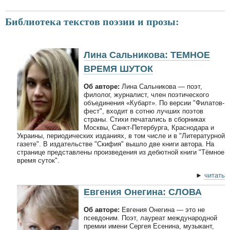
Библиотека текстов поэзии и прозы:
Лина Сальникова: ТЕМНОЕ
ВРЕМЯ ШУТОК
Об авторе:
Лина Сальникова — поэт,
филолог, журналист, член поэтического
объединения «Кубарт». По версии "Филатов-
фест", входит в сотню лучших поэтов
страны. Стихи печатались в сборниках
Москвы, Санкт-Петербурга, Краснодара и
Украины, периодических изданиях, в том числе и в "Литературной
газете". В издательстве "Скифия" вышло две книги автора. На
странице представлены произведения из дебютной книги "Тёмное
время суток".
►
читать
Евгения Онегина: СЛОВА
Об авторе:
Евгения Онегина — это не
псевдоним. Поэт, лауреат международной
премии имени Сергея Есенина, музыкант,