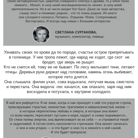
Узнавать своих по крови да по породе, счастье острое припрятывать
в голенище. У нее тропа лежит, где народ не ходит, где скот не
бродит, где зверь не рыщет.
Кто не снится ей, тому ее не бывает. По лесу мелькают тени, летают
птицы. Деревья руки держат над головами, камень огонь выбивает,
которое лето длится.
Она слышала: филин ухал, сова вздыхала, летучая мышь свистела
и перестала. Она видела: лес качался, как опахало, заря над ним
восходила и потухала, к заутрене холодало.