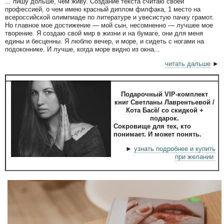
... пишу дольше, чем живу. Создание текста считаю своей
профессией, о чем имею красный диплом филфака, 1 место на
всероссийской олимпиаде по литературе и увесистую пачку грамот.
Но главное мое достижение — мой сын, несомненно — лучшее мое
творение. Я создаю свой мир в жизни и на бумаге, они для меня
едины и бесценны. Я люблю вечер, и море, и сидеть с ногами на
подоконнике. И лучше, когда море видно из окна...
читать дальше
►
Подарочный VIP-комплект
книг Светланы Лаврентьевой /
Кота Басё/ со скидкой +
подарок.
Сокровище для тех, кто
понимает. И может понять.
►
узнать подробнее и купить
при желании