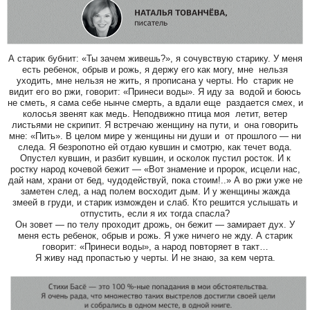
А старик бубнит: «Ты зачем живешь?», я сочувствую старику. У меня
есть ребенок, обрыв и рожь, я держу его как могу, мне нельзя
уходить, мне нельзя не жить, я прописана у черты. Но старик не
видит его во ржи, говорит: «Принеси воды». Я иду за водой и боюсь
не сметь, я сама себе нынче смерть, а вдали еще раздается смех, и
колосья звенят как медь. Неподвижно птица моя летит, ветер
листьями не скрипит. Я встречаю женщину на пути, и она говорить
мне: «Пить». В целом мире у женщины ни души и от прошлого — ни
следа. Я безропотно ей отдаю кувшин и смотрю, как течет вода.
Опустел кувшин, и разбит кувшин, и осколок пустил росток. И к
ростку народ кочевой бежит — «Вот знамение и пророк, исцели нас,
дай нам, храни от бед, чудодействуй, пока стоим!..» А во ржи уже не
заметен след, а над полем восходит дым. И у женщины жажда
змеей в груди, и старик изможден и слаб. Кто решится услышать и
отпустить, если я их тогда спасла?
Он зовет — по телу проходит дрожь, он бежит — замирает дух. У
меня есть ребенок, обрыв и рожь. Я уже ничего не жду. А старик
говорит: «Принеси воды», а народ повторяет в такт…
Я живу над пропастью у черты. И не знаю, за кем черта.