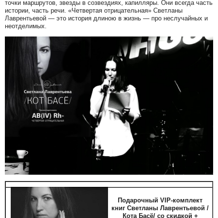
точки маршрутов, звезды в созвездиях, капилляры. Они всегда часть
истории, часть речи. «Четвертая отрицательная» Светланы
Лаврентьевой — это история длиною в жизнь — про неслучайных и
неотделимых.
Подарочный VIP-комплект
книг Светланы Лаврентьевой /
Кота Басё/ со скидкой +