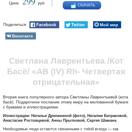
299
epub
Цена:
руб.
СКАЧАТЬ
fb2
Facebook
Twitter
Мой мир
Поделиться
Вконтакте
Светлана Лаврентьева /Кот
Басё/ «AB (IV) Rh- Четвертая
отрицательная»
Вторая книга популярного автора Светланы Лаврентьевой (кота
басё). Подарочное послание этому миру на мелованной бумаге
с буквами и иллюстрациями
.
Иллюстрации: Натальи Дрепининой (фото), Наталии Батраковой,
Анастасии Ростовцевой, Анны Прытковой, Сергея Шамана
Необходимые люди остаются связанными с тобой всегда — как