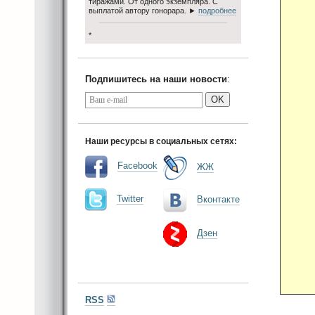
тиражами. От одного экземпляра. С
выплатой автору гонорара. ►
подробнее
*
Подпишитесь на наши новости
:
OK
Наши ресурсы в социальных сетях:
Facebook
ЖЖ
Twitter
Вконтакте
Дзен
RSS