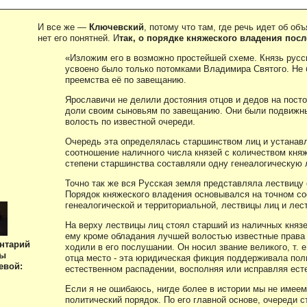
И все же —
Ключевский
, потому что там, где речь идет об о
нет его понятней. И
так, о порядке княжеского владения посл
«Изложим его в возможно простейшей схеме. Князь русск
усвоено было только потомками Владимира Святого. Не 
преемства её по завещанию.
Ярославичи не делили достояния отцов и дедов на пост
доли своим сыновьям по завещанию. Они были подвижны
волость по известной очереди.
Очередь эта определялась старшинством лиц и устанав
соотношение наличного числа князей с количеством кня
степени старшинства составляли одну генеалогическую 
Точно так же вся Русская земля представляла лествицу 
Порядок княжеского владения основывался на точном соо
генеалогической и территориальной, лествицы лиц и лес
На верху лествицы лиц стоял старший из наличных князе
ему кроме обладания лучшей волостью известные права
нтарий
ходили в его послушании. Он носил звание великого, т. е
ны
отца место - эта юридическая фикция поддерживала поли
евой:
естественном распадении, восполняя или исправляя есте
Если я не ошибаюсь, нигде более в истории мы не имее
политический порядок. По его главной основе, очереди 