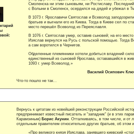
Смоленска ни этим сыновьям, ни Ростиславу. Последний,
с Волыни в Смоленск, осердился на дядей и убежал в Т
В 1073 г. Ярославичи Святослав и Всеволод заподозрили
братьев и выгнали его из Киева. Тогда в Киеве сел по ст
нтарий
место перешёл Всеволод из Переяславля.
ны
евой:
В 1076 г. Святослав умер, оставив сыновей; на его мест
Изяслав вернулся на Русь с польской помощью. Тогда В
а сам воротился в Чернигов.
Обделенные племянники хотели добиться владений силой.
единственный из сыновей Ярослава, остававшийся в жив
1093 г. умер Всеволод.»
Василий Осипович Ключе
Что-то пошло не так...
Вернусь к цитатам из новейшей реконструкции Российской исто
предпринимает известный писатель и "западник" (и в этих пар
Карамзиным)
Борис Акунин
. Отталкиваясь, в том числе, и от
отдельным правителем относительно других братьев, об этом 
«Про великого князя Изяслава, занявшего киевский «сто