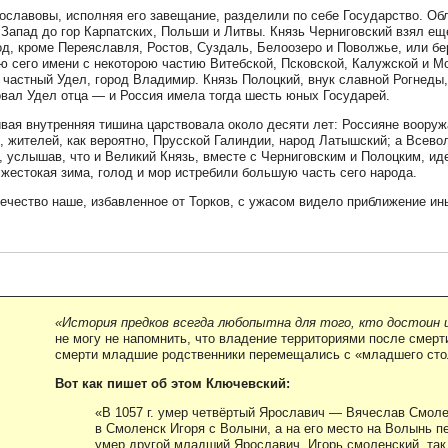
ославовы, исполняя его завещание, разделили по себе Государство. Об
 Запад до гор Карпатских, Польши и Литвы. Князь Черниговский взял ещ
д, кроме Переяславля, Ростов, Суздаль, Белоозеро и Поволжье, или б
ю сего имени с некоторою частию Витебской, Псковской, Калужской и М
в частный Удел, город Владимир. Князь Полоцкий, внук славной Рогнеды,
вал Удел отца — и Россия имела тогда шесть юных Государей.
вая внутренняя тишина царствовала около десяти лет: Россияне вооруж
, жителей, как вероятно, Прусской Галиндии, народ Латышский; а Всево
, услышав, что и Великий Князь, вместе с Черниговским и Полоцким, ид
 жестокая зима, голод и мор истребили большую часть сего народа.
ечество наше, избавленное от Торков, с ужасом видело приближение ины
«История предков всегда любопытна для того, кто достоин
не могу не напомнить, что владение территориями после смер
смерти младшие родственники перемещались с «младшего сто
Вот как пишет об этом Ключевский:
«В 1057 г. умер четвёртый Ярославич — Вячеслав Cмол
в Смоленск Игоря с Волыни, а на его место на Волынь пе
умер другой младший Ярославич, Игорь смоленский, так