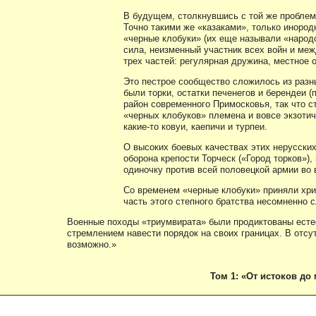
В будущем, столкнувшись с той же проблемо
Точно такими же «казаками», только иноро
«черные клобуки» (их еще называли «народ
сила, неизменный участник всех войн и ме
трех частей: регулярная дружина, местное 
Это пестрое сообщество сложилось из раз
были торки, остатки печенегов и берендеи 
район современного Примосковья, так что с
«черных клобуков» племена и вовсе экзотич
какие-то ковуи, каепичи и турпеи.
О высоких боевых качествах этих нерусски
оборона крепости Торческ («Город торков»),
одиночку против всей половецкой армии во 
Со временем «черные клобуки» приняли хри
часть этого степного братства несомненно
Военные походы «триумвирата» были продиктованы ест
стремлением навести порядок на своих границах. В отсу
возможно.»
Том 1: «От истоков до 