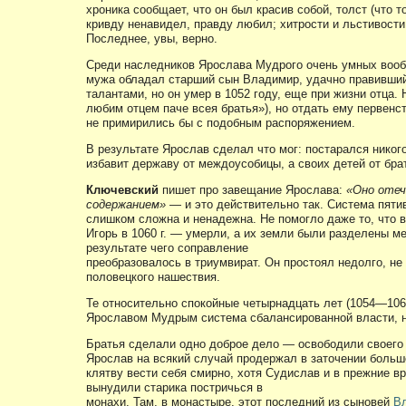
хроника сообщает, что он был красив собой, толст (что 
кривду ненавидел, правду любил; хитрости и льстивости
Последнее, увы, верно.
Среди наследников Ярослава Мудрого очень умных вообщ
мужа обладал старший сын Владимир, удачно правивши
талантами, но он умер в 1052 году, еще при жизни отца.
любим отцем паче всея братья»), но отдать ему первенст
не примирились бы с подобным распоряжением.
В результате Ярослав сделал что мог: постарался никог
избавит державу от междоусобицы, а своих детей от бра
Ключевский
пишет про завещание Ярослава:
«Оно отеч
содержанием»
— и это действительно так. Система пят
слишком сложна и ненадежна. Не помогло даже то, что в
Игорь в 1060 г. — умерли, а их земли были разделены 
результате чего соправление
преобразовалось в триумвират. Он простоял недолго, н
половецкого нашествия.
Те относительно спокойные четырнадцать лет (1054—106
Ярославом Мудрым система сбалансированной власти, 
Братья сделали одно доброе дело — освободили своего
Ярослав на всякий случай продержал в заточении больш
клятву вести себя смирно, хотя Судислав и в прежние в
вынудили старика постричься в
монахи. Там, в монастыре, этот последний из сыновей
В