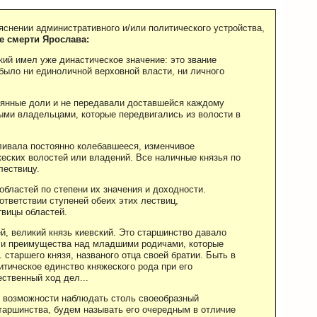
бъяснении административного и/или политического устройства,
е смерти Ярослава:
ий имел уже династическое значение: это звание
было ни единоличной верховной власти, ни личного
оянные доли и не передавали доставшейся каждому
ми владельцами, которые передвигались из волости в
ливала постоянно колебавшееся, изменчивое
жеских волостей или владений. Все наличные князья по
лествицу.
областей по степени их значения и доходности.
тветствии ступеней обеих этих лествиц,
твицы областей.
й, великий князь киевский. Это старшинство давало
 и преимущества над младшими родичами, которые
. старшего князя, названого отца своей братии. Быть в
тическое единство княжеского рода при его
ственный ход дел...
м возможности наблюдать столь своеобразный
старшинства, будем называть его очередным в отличие