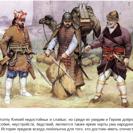
толпу Князей недостойных и слабых; но среди их увидим и Героев доб
обия, неустройств, бедствий, являются также яркие черты ума народно
 История предков всегда любопытна для того, кто достоин иметь отечест