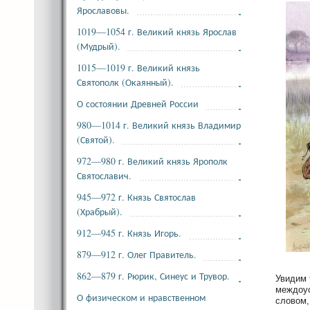
Ярославовы.
1019—1054 г. Великий князь Ярослав
(Мудрый).
1015—1019 г. Великий князь
Святополк (Окаянный).
О состоянии Древней России
980—1014 г. Великий князь Владимир
(Святой).
972—980 г. Великий князь Ярополк
Святославич.
945—972 г. Князь Святослав
(Храбрый).
912—945 г. Князь Игорь.
879—912 г. Олег Правитель.
862—879 г. Рюрик, Синеус и Трувор.
Увидим 
междоус
О физическом и нравственном
словом,