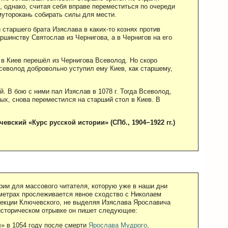
 однако, считая себя вправе переместиться по очереди
муторокань собирать силы для мести.
 старшего брата Изяслава в каких-то кознях против
аршинству Святослав из Чернигова, а в Чернигов на его
о в Киев перешёл из Чернигова Всеволод. Но скоро
севолод добровольно уступил ему Киев, как старшему,
 В бою с ними пал Изяслав в 1078 г. Тогда Всеволод,
ых, снова переместился на старший стол в Киев. В
вский «Курс русской истории» (СПб., 1904−1922 гг.)
рии для массового читателя, которую уже в наши дни
аметрах прослеживается явное сходство с Николаем
 лекции Ключевского, не выделяя Изяслава Ярославича
историческом отрывке он пишет следующее:
л» в 1054 году после смерти
Ярослава Мудрого
,