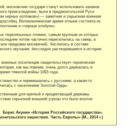
й, московские государи станут использовать казаков.
дного происхождения, были в предмонгольской Руси
ом черных колпаков») — заметная и серьезная военная
ждоусобиц. Великокняжеская армия отныне состояла из
ополчение и «черные клобуки».
ных тюркоязычных племен, самым крупным из которых
(последние потом частично переселились на север, в
тали предками москвичей). Числились в составе
еского звучания, бесследно растворившиеся в истории:
х военных поселенцев свидетельствует героическая
 которая, как мы помним, очень долго держалась в
время тяжелой войны 1093 года.
стианство и перемешались с русскими, а какая-то
 слилась с населением Золотой Орды.
ественным для крепкой и процветающей державы
тствие серьезной внешней угрозы это было вполне
Борис Акунин «История Российского государства».
монгольского нашествия. Часть Европы» (М., 2014 г.)