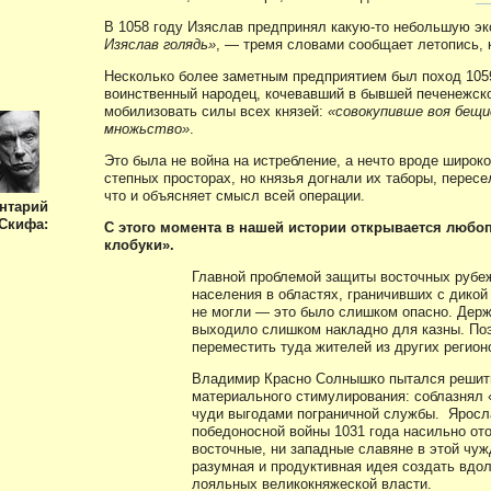
В 1058 году Изяслав предпринял какую-то небольшую эк
Изяслав голядь»
, — тремя словами сообщает летопись, 
Несколько более заметным предприятием был поход 1059
воинственный народец, кочевавший в бывшей печенежско
мобилизовать силы всех князей:
«совокупивше воя бещис
множьство»
.
Это была не война на истребление, а нечто вроде широк
степных просторах, но князья догнали их таборы, перес
что и объясняет смысл всей операции.
нтарий
Скифа:
С этого момента в нашей истории открывается любо
клобуки».
Главной проблемой защиты восточных рубеж
населения в областях, граничивших с дикой
не могли — это было слишком опасно. Держ
выходило слишком накладно для казны. Поэ
переместить туда жителей из других регион
Владимир Красно Солнышко пытался решить
материального стимулирования: соблазнял 
чуди выгодами пограничной службы. Яросл
победоносной войны 1031 года насильно ото
восточные, ни западные славяне в этой чуж
разумная и продуктивная идея создать вдол
лояльных великокняжеской власти.