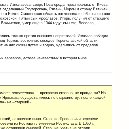
ласть Изяславова, сверх Новагорода, простиралась от Киева
е отдаленный Тмуторокань, Рязань, Муром и страну Вятичей;
ерега Волги. Смоленская область заключала в себе нынешнюю
осковской. Пятый сын Ярославов, Игорь, получил от старшего
 Брячислав, умер еще в 1044 году: сын его, Всеслав,
ались только против внешних неприятелей. Изяслав победил
лод Торков, восточных соседов Переяславской области,
ет на них сухим путем и водою, удалились от пределов
х варваров, дотоле неизвестных в истории мира.
 иметь отечество»
— прекрасно сказано, не правда ли? Но
ти Ярослава осуществлялось по старшинству: после каждой
ла» на «старший».
енский, оставивши сына. Старшие Ярославичи перевели
ревели из Ростова племянника Ростислава. В 1060 г.
 же оставивши сыновей. Старшие братья не отдали