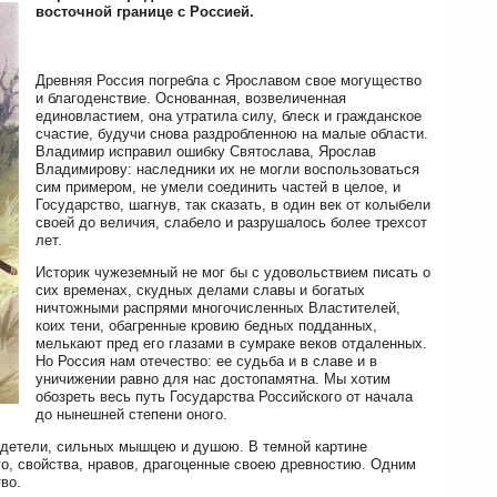
восточной границе с Россией.
Древняя Россия погребла с Ярославом свое могущество
и благоденствие. Основанная, возвеличенная
единовластием, она утратила силу, блеск и гражданское
счастие, будучи снова раздробленною на малые области.
Владимир исправил ошибку Святослава, Ярослав
Владимирову: наследники их не могли воспользоваться
сим примером, не умели соединить частей в целое, и
Государство, шагнув, так сказать, в один век от колыбели
своей до величия, слабело и разрушалось более трехсот
лет.
Историк чужеземный не мог бы с удовольствием писать о
сих временах, скудных делами славы и богатых
ничтожными распрями многочисленных Властителей,
коих тени, обагренные кровию бедных подданных,
мелькают пред его глазами в сумраке веков отдаленных.
Но Россия нам отечество: ее судьба и в славе и в
уничижении равно для нас достопамятна. Мы хотим
обозреть весь путь Государства Российского от начала
до нынешней степени оного.
родетели, сильных мышцею и душою. В темной картине
го, свойства, нравов, драгоценные своею древностию. Одним
во.