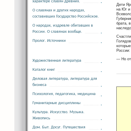
характере славян древних.
Дети Яр
на Юг и
О славянах и других народах,
Всеволо
составивших Государство Российское.
Губерни
брата, 
О народах, издревле обитавших в
наследо
России. О славянах вообще.
Счастли
Пролог. Источники
Голядов
которые
России:
— Но от
Художественная литература
Каталог книг
Деловая литература, литература для
бизнеса
Психология, педагогика, медицина
Гуманитарные дисциплины
Культура. Искусство. Музыка.
Живопись
Дом. Быт. Досуг. Путешествия