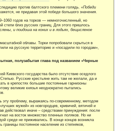
спедицию против балтского племени голядь.
«Победи
кажется, не придавая этой победе большого значения.
–1060 годов на торков — немногочисленный, но
й степи близ русских границ. Для этого пришлось
лены, и поидоша на коних и в лодьях, бещисленое
омасштабной облавы. Торки попробовали скрыться в
елили на русскую территорию и «посадили по городам»,
пытная, полузабытая глава под названием «Черные
ей Киевского государства было отсутствие оседлого
 Степью. Русские крестьяне жить там не желали, да и
ать в крепостях большие постоянные гарнизоны
тому великие князья неоднократно пытались
ов.
 эту проблему, выражаясь по-современному, методом
«лучших мужей» из новгородцев, кривичей, вятичей и
ав действовал иначе – средствами принуждения: после
гнал на восток множество пленных поляков. Но ни
дой среде не приживались. В конце концов возникла
ь границы постоянное население из степняков,