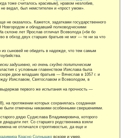
тогда тоже считалось красивым), нравом незлобив,
 не ведал, был немстителен и «прост умом».
е не оказалось. Кажется, задатками государственного
й Новгородом и обладавший полководческими
 На склоне лет Ярослав отличал Всеволода («бе бо
во в обход двух старших братьев не мог — те ни за что
о из сыновей не обидеть в надежде, что тем самым
тоубийства.
ески задушевно, но очень скудно политическим
ивластия с условным главенством Изяслава была
скоре двое младших братьев — Вячеслав в 1057 г. и
между Изяславом, Святославом и Всеволодом, в
е выдержав первого же испытания на прочность —
8), на протяжении которых сохранялась созданная
не были отмечены никакими особенными свершениями.
 старого дядю Судислава Владимировича, которого
е двадцати лет. Со старшего родственника взяли
ремена не отличался строптивостью, да еще и
ладимира Красно Солнышко
вскоре и умер.