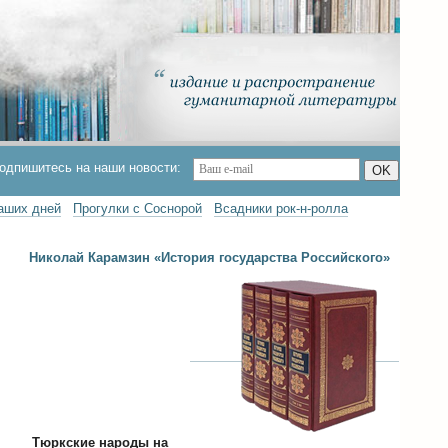
одпишитесь на наши новости:
OK
наших дней
Прогулки с Соснорой
Всадники рок-н-ролла
Николай Карамзин «История государства Российского»
Тюркские народы на