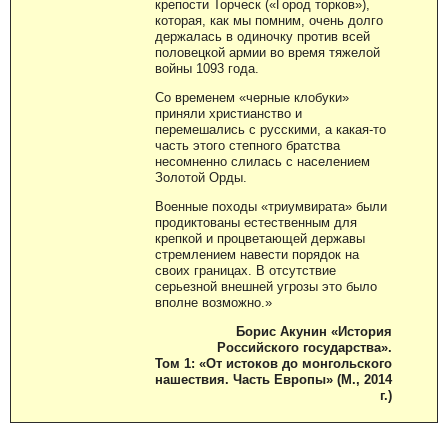
крепости Торческ («Город торков»),
которая, как мы помним, очень долго
держалась в одиночку против всей
половецкой армии во время тяжелой
войны 1093 года.
Со временем «черные клобуки»
приняли христианство и
перемешались с русскими, а какая-то
часть этого степного братства
несомненно слилась с населением
Золотой Орды.
Военные походы «триумвирата» были
продиктованы естественным для
крепкой и процветающей державы
стремлением навести порядок на
своих границах. В отсутствие
серьезной внешней угрозы это было
вполне возможно.»
Борис Акунин «История
Российского государства».
Том 1: «От истоков до монгольского
нашествия. Часть Европы» (М., 2014
г.)