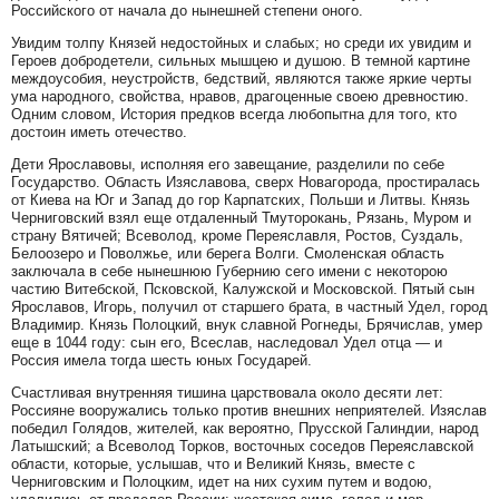
Российского от начала до нынешней степени оного.
Увидим толпу Князей недостойных и слабых; но среди их увидим и
Героев добродетели, сильных мышцею и душою. В темной картине
междоусобия, неустройств, бедствий, являются также яркие черты
ума народного, свойства, нравов, драгоценные своею древностию.
Одним словом, История предков всегда любопытна для того, кто
достоин иметь отечество.
Дети Ярославовы, исполняя его завещание, разделили по себе
Государство. Область Изяславова, сверх Новагорода, простиралась
от Киева на Юг и Запад до гор Карпатских, Польши и Литвы. Князь
Черниговский взял еще отдаленный Тмуторокань, Рязань, Муром и
страну Вятичей; Всеволод, кроме Переяславля, Ростов, Суздаль,
Белоозеро и Поволжье, или берега Волги. Смоленская область
заключала в себе нынешнюю Губернию сего имени с некоторою
частию Витебской, Псковской, Калужской и Московской. Пятый сын
Ярославов, Игорь, получил от старшего брата, в частный Удел, город
Владимир. Князь Полоцкий, внук славной Рогнеды, Брячислав, умер
еще в 1044 году: сын его, Всеслав, наследовал Удел отца — и
Россия имела тогда шесть юных Государей.
Счастливая внутренняя тишина царствовала около десяти лет:
Россияне вооружались только против внешних неприятелей. Изяслав
победил Голядов, жителей, как вероятно, Прусской Галиндии, народ
Латышский; а Всеволод Торков, восточных соседов Переяславской
области, которые, услышав, что и Великий Князь, вместе с
Черниговским и Полоцким, идет на них сухим путем и водою,