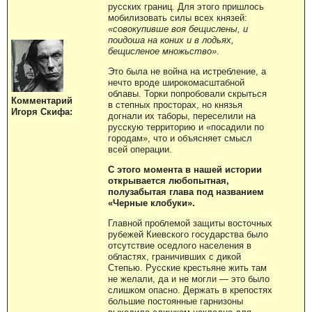
русских границ. Для этого пришлось
мобилизовать силы всех князей:
«совокупивше воя бещислены, и
поидоша на коних и в лодьях,
бещисленое множьство»
.
Это была не война на истребление, а
нечто вроде широкомасштабной
облавы. Торки попробовали скрыться
Комментарий
в степных просторах, но князья
Игоря Скифа:
догнали их таборы, переселили на
русскую территорию и «посадили по
городам», что и объясняет смысл
всей операции.
С этого момента в нашей истории
открывается любопытная,
полузабытая глава под названием
«Черные клобуки».
Главной проблемой защиты восточных
рубежей Киевского государства было
отсутствие оседлого населения в
областях, граничивших с дикой
Степью. Русские крестьяне жить там
не желали, да и не могли — это было
слишком опасно. Держать в крепостях
большие постоянные гарнизоны