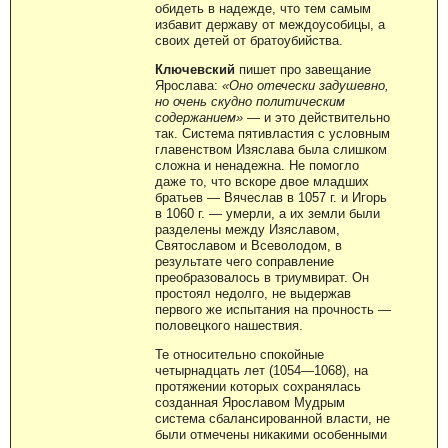
обидеть в надежде, что тем самым
избавит державу от междоусобицы, а
своих детей от братоубийства.
Ключевский
пишет про завещание
Ярослава:
«Оно отечески задушевно,
но очень скудно политическим
содержанием»
— и это действительно
так. Система пятивластия с условным
главенством Изяслава была слишком
сложна и ненадежна. Не помогло
даже то, что вскоре двое младших
братьев — Вячеслав в 1057 г. и Игорь
в 1060 г. — умерли, а их земли были
разделены между Изяславом,
Святославом и Всеволодом, в
результате чего соправление
преобразовалось в триумвират. Он
простоял недолго, не выдержав
первого же испытания на прочность —
половецкого нашествия.
Те относительно спокойные
четырнадцать лет (1054—1068), на
протяжении которых сохранялась
созданная Ярославом Мудрым
система сбалансированной власти, не
были отмечены никакими особенными