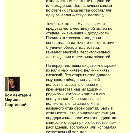
с количеством княжеских волостей
или владений. Все наличные князья
по степени старшинства составляли
одну генеалогическую лествицу.
Точно так же вся Русская земля
представляла лествицу областей по
степени их значения и доходности.
Порядок княжеского владения
основывался на точном соответствии
ступеней обеих этих лествиц,
генеалогической и территориальной,
лествицы лиц и лествицы областей.
На верху лествицы лиц стоял старший
из наличных князей, великий князь
киевский. Это старшинство давало
ему кроме обладания лучшей
волостью известные права и
преимущества над младшими
родичами, которые ходили в его
Комментарий
послушании. Он носил звание
Марины
великого, т. е. старшего князя,
Георгиевой:
названого отца своей братии. Быть в
отца место - эта юридическая фикция
поддерживала политическое единство
княжеского рода при его естественном
распадении, восполняя или исправляя
естественный ход дел...