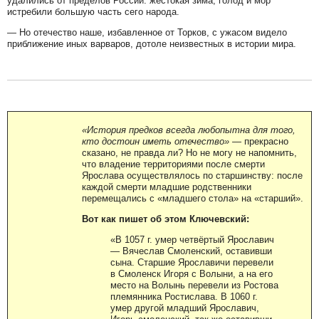
удалились от пределов России: жестокая зима, голод и мор
истребили большую часть сего народа.
— Но отечество наше, избавленное от Торков, с ужасом видело
приближение иных варваров, дотоле неизвестных в истории мира.
«История предков всегда любопытна для того,
кто достоин иметь отечество»
— прекрасно
сказано, не правда ли? Но не могу не напомнить,
что владение территориями после смерти
Ярослава осуществлялось по старшинству: после
каждой смерти младшие родственники
перемещались с «младшего стола» на «старший».
Вот как пишет об этом Ключевский:
«В 1057 г. умер четвёртый Ярославич
— Вячеслав Cмоленский, оставивши
сына. Старшие Ярославичи перевели
в Смоленск Игоря с Волыни, а на его
место на Волынь перевели из Ростова
племянника Ростислава. В 1060 г.
умер другой младший Ярославич,