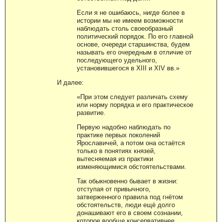
Если я не ошибаюсь, нигде более в
истории мы не имеем возможности
наблюдать столь своеобразный
политический порядок. По его главной
основе, очереди старшинства, будем
называть его очередным в отличие от
последующего удельного,
установившегося в XIII и XIV вв.»
И далее:
«При этом следует различать схему
или норму порядка и его практическое
развитие.
Первую надобно наблюдать по
практике первых поколений
Ярославичей, а потом она остаётся
только в понятиях князей,
вытесняемая из практики
изменяющимися обстоятельствами.
Так обыкновенно бывает в жизни:
отступая от привычного,
затверженного правила под гнётом
обстоятельств, люди ещё долго
донашивают его в своем сознании,
которое вообще консервативнее,