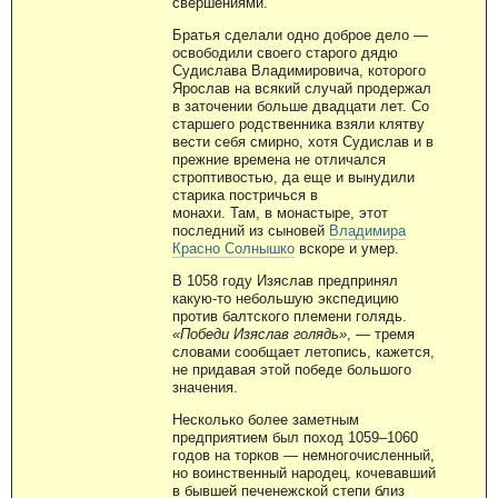
свершениями.
Братья сделали одно доброе дело —
освободили своего старого дядю
Судислава Владимировича, которого
Ярослав на всякий случай продержал
в заточении больше двадцати лет. Со
старшего родственника взяли клятву
вести себя смирно, хотя Судислав и в
прежние времена не отличался
строптивостью, да еще и вынудили
старика постричься в
монахи. Там, в монастыре, этот
последний из сыновей
Владимира
Красно Солнышко
вскоре и умер.
В 1058 году Изяслав предпринял
какую-то небольшую экспедицию
против балтского племени голядь.
«Победи Изяслав голядь»
, — тремя
словами сообщает летопись, кажется,
не придавая этой победе большого
значения.
Несколько более заметным
предприятием был поход 1059–1060
годов на торков — немногочисленный,
но воинственный народец, кочевавший
в бывшей печенежской степи близ