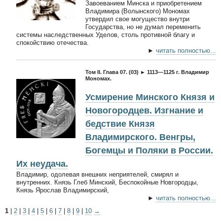
Завоеванием Минска и приобретением
Владимира (Волынского) Мономах
утвердил свое могущество внутри
Государства, но не думал переменить
системы наследственных Уделов, столь противной благу и
спокойствию отечества.
►
читать полностью...
Том II. Глава 07. (03) ► 1113—1125 г. Владимир
Мономах.
Усмирение Минского Князя и
Новогородцев. Изгнание и
бедствие Князя
Владимирского. Венгры,
Богемцы и Поляки в России.
Их неудача.
Владимир, одолевая внешних неприятелей, смирял и
внутренних. Князь Глеб Минский, Беспокойные Новгородцы,
Князь Ярослав Владимирский,
►
читать полностью...
1
|
2
|
3
|
4
|
5
|
6
|
7
|
8
|
9
|
10
→