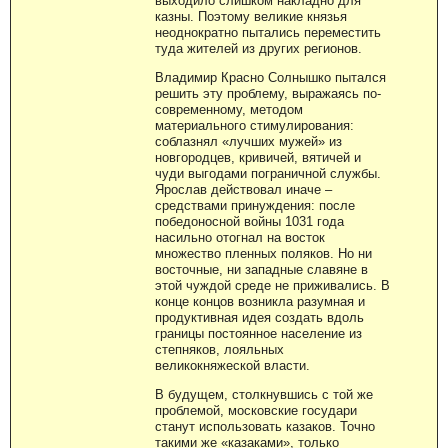
выходило слишком накладно для
казны. Поэтому великие князья
неоднократно пытались переместить
туда жителей из других регионов.
Владимир Красно Солнышко пытался
решить эту проблему, выражаясь по-
современному, методом
материального стимулирования:
соблазнял «лучших мужей» из
новгородцев, кривичей, вятичей и
чуди выгодами пограничной службы.
Ярослав действовал иначе –
средствами принуждения: после
победоносной войны 1031 года
насильно отогнал на восток
множество пленных поляков. Но ни
восточные, ни западные славяне в
этой чуждой среде не приживались. В
конце концов возникла разумная и
продуктивная идея создать вдоль
границы постоянное население из
степняков, лояльных
великокняжеской власти.
В будущем, столкнувшись с той же
проблемой, московские государи
станут использовать казаков. Точно
такими же «казаками», только