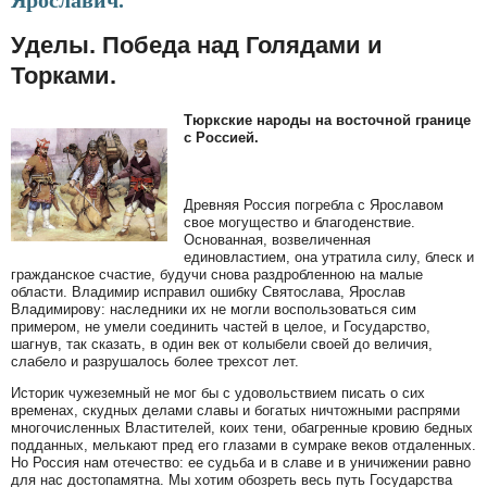
Ярославич.
Уделы. Победа над Голядами и
Торками.
Тюркские народы на восточной границе
с Россией.
Древняя Россия погребла с Ярославом
свое могущество и благоденствие.
Основанная, возвеличенная
единовластием, она утратила силу, блеск и
гражданское счастие, будучи снова раздробленною на малые
области. Владимир исправил ошибку Святослава, Ярослав
Владимирову: наследники их не могли воспользоваться сим
примером, не умели соединить частей в целое, и Государство,
шагнув, так сказать, в один век от колыбели своей до величия,
слабело и разрушалось более трехсот лет.
Историк чужеземный не мог бы с удовольствием писать о сих
временах, скудных делами славы и богатых ничтожными распрями
многочисленных Властителей, коих тени, обагренные кровию бедных
подданных, мелькают пред его глазами в сумраке веков отдаленных.
Но Россия нам отечество: ее судьба и в славе и в уничижении равно
для нас достопамятна. Мы хотим обозреть весь путь Государства