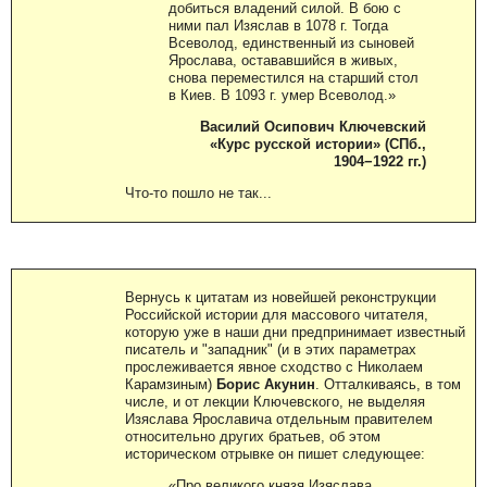
добиться владений силой. В бою с
ними пал Изяслав в 1078 г. Тогда
Всеволод, единственный из сыновей
Ярослава, остававшийся в живых,
снова переместился на старший стол
в Киев. В 1093 г. умер Всеволод.»
Василий Осипович Ключевский
«Курс русской истории» (СПб.,
1904−1922 гг.)
Что-то пошло не так...
Вернусь к цитатам из новейшей реконструкции
Российской истории для массового читателя,
которую уже в наши дни предпринимает известный
писатель и "западник" (и в этих параметрах
прослеживается явное сходство с Николаем
Карамзиным)
Борис Акунин
. Отталкиваясь, в том
числе, и от лекции Ключевского, не выделяя
Изяслава Ярославича отдельным правителем
относительно других братьев, об этом
историческом отрывке он пишет следующее:
«Про великого князя Изяслава,