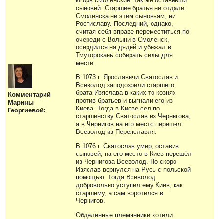
Игорь смоленский, так же оставивши
сыновей. Старшие братья не отдали
Смоленска ни этим сыновьям, ни
Ростиславу. Последний, однако,
считая себя вправе переместиться по
очереди с Волыни в Смоленск,
осердился на дядей и убежал в
Тмуторокань собирать силы для
мести.
В 1073 г. Ярославичи Святослав и
Всеволод заподозрили старшего
брата Изяслава в каких-то кознях
Комментарий
против братьев и выгнали его из
Марины
Киева. Тогда в Киеве сел по
Георгиевой:
старшинству Святослав из Чернигова,
а в Чернигов на его место перешёл
Всеволод из Переяславля.
В 1076 г. Святослав умер, оставив
сыновей; на его место в Киев перешёл
из Чернигова Всеволод. Но скоро
Изяслав вернулся на Русь с польской
помощью. Тогда Всеволод
добровольно уступил ему Киев, как
старшему, а сам воротился в
Чернигов.
Обделенные племянники хотели