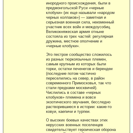
инородного происхождения, были в
предмонгольской Руси «черные
клобуки» (их еще называли «народом
черных колпаков») — заметная и
серьезная военная сила, неизменный
участник всех войн и междоусобиц.
Великокняжеская армия отныне
состояла из трех частей: регулярная
дружина, местное ополчение и
«черные клобуки».
Это пестрое сообщество сложилось
из разных тюркоязычных племен,
самым крупным из которых были
торки, остатки печенегов и берендеи
(последние потом частично
переселились на север, в район
современного Примосковья, так что
стали предками москвичей).
Числились в составе «черных
клобуков» племена и вовсе
экзотического звучания, бесследно
растворившиеся в истории: какие-то
ковуи, каепичи и турпеи.
О высоких боевых качествах этих
нерусских военных поселенцев
свидетельствует героическая оборона