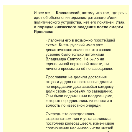
И все же —
Ключевский
, потому что там, где речь
идет об объяснении административного и/или
политического устройства, нет его понятней. И
так,
о порядке княжеского владения после смерти
Ярослава:
«Изложим его в возможно простейшей
схеме. Князь русский имел уже
династическое значение: это звание
усвоено было только потомками
Владимира Святого. Не было ни
единоличной верховной власти, ни
личного преемства её по завещанию.
Ярославичи не делили достояния
отцов и дедов на постоянные доли и
не передавали доставшейся каждому
доли своим сыновьям по завещанию.
Они были подвижными владельцами,
которые передвигались из волости в
волость по известной очереди.
Очередь эта определялась
старшинством лиц и устанавливала
постоянно колебавшееся, изменчивое
соотношение наличного числа князей