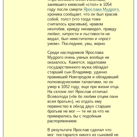
занявшего киевский «стол» в 1054
году после смерти
Ярослава Мудрого
,
хроника сообщает, что он был красив
собой, толст (что тогда тоже
считалось красивым), нравом
незлобив, кривду ненавидел, правду
любил; хитрости и льстивости не
ведал, был немстителен и «прост
умом». Последнее, увы, верно.
Среди наследников Ярослава
Мудрого очень умных вообще не
оказалось. Кажется, задатками
государственного мужа обладал
старший сын Владимир, удачно
правивший Новгородом и обладавший
полководческими талантами, но он
умер в 1052 году, еще при жизни отца.
На склоне лет Ярослав отличал
Всеволода («бе бо любим отцем паче
всея братья»), но отдать ему
первенство в обход двух старших
братьев не мог — те ни за что не
примирились бы с подобным
распоряжением.
В результате Ярослав сделал что
мог: постарался никого из сыновей не