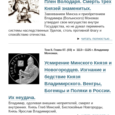
Плен Володаря. Смерть трех
Князей знаменитых.
Завоеванием Минска и приобретением
Владимира (Волынского) Мономах
утвердил свое могущество внутри
Государства, но не думал переменить
системы наследственных Уделов, столь противной благу и
спокойствию отечества.
►
читать полностью...
Том II. Глава 07. (03) ► 1113—1125 г. Владимир
Мономах.
Усмирение Минского Князя и
Новогородцев. Изгнание и
бедствие Князя
Владимирского. Венгры,
Богемцы и Поляки в России.
Их неудача.
Владимир, одолевая внешних неприятелей, смирял и
внутренних. Князь Глеб Минский, Беспокойные Новгородцы,
Князь Ярослав Владимирский,