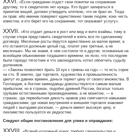
XXVI.
«Если гражданин отдаст свои пожитки на сохранение
другому, то в свидетелях нет нужды. Кто будет запираться в
принятии вещей, должен утвердить клятвою, что не брал их. Тогда
он прав: ибо имение поверяют единственно таким людям, коих честь
известна; и кто берет его на сохранение, тот оказывает услугу».
XXVII.
«Кто отдает деньги в рост или мед и жито взаймы, тому в
случае спора представить свидетелей и взять все по сделанному
договору. Месячные росты берутся единственно за малое время; а
кто останется должным целый год, платит уже третные, а не
месячные».
Мы не знаем, в чем состояли те и другие, основанные на
всеобщем обыкновении тогдашнего времени; но ясно, что последние
были гораздо тягостнее и что законодатель хотел облегчить судьбу
должников.
—
«Законы позволяют брать 10 кун с гривны на год»
— то есть сорок
на сто. В землях, где торговля, художества и промышленность
цветут из давних времен, деньги теряют цену от своего множества. В
Голландии, в Англии заимодавцы довольствуются самым малым
прибытком; но в странах, подобно древней России, богатых только
грубыми естественными произведениями, а не монетою, — в
странах, где первобытная дикость нравов уже смягчается навыками
гражданскими; где новая внутренняя и внешняя торговля знакомит
людей с выгодами роскоши, — деньги имеют высокую цену, и
лихоимство пользуется их редкостию.
Следуют общие постановления для улики и оправдания:
XXVIII.
«Всякий уголовный донос требует свидетельства и