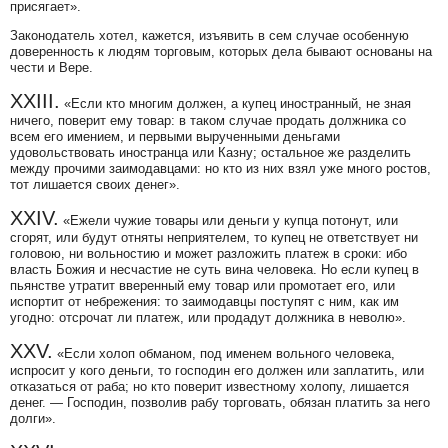
присягает».
Законодатель хотел, кажется, изъявить в сем случае особенную
доверенность к людям торговым, которых дела бывают основаны на
чести и Вере.
XXIII.
«Если кто многим должен, а купец иностранный, не зная
ничего, поверит ему товар: в таком случае продать должника со
всем его имением, и первыми вырученными деньгами
удовольствовать иностранца или Казну; остальное же разделить
между прочими заимодавцами: но кто из них взял уже много ростов,
тот лишается своих денег».
XXIV.
«Ежели чужие товары или деньги у купца потонут, или
сгорят, или будут отняты неприятелем, то купец не ответствует ни
головою, ни вольностию и может разложить платеж в сроки: ибо
власть Божия и несчастие не суть вина человека. Но если купец в
пьянстве утратит вверенный ему товар или промотает его, или
испортит от небрежения: то заимодавцы поступят с ним, как им
угодно: отсрочат ли платеж, или продадут должника в неволю».
XXV.
«Если холоп обманом, под именем вольного человека,
испросит у кого деньги, то господин его должен или заплатить, или
отказаться от раба; но кто поверит известному холопу, лишается
денег. — Господин, позволив рабу торговать, обязан платить за него
долги».