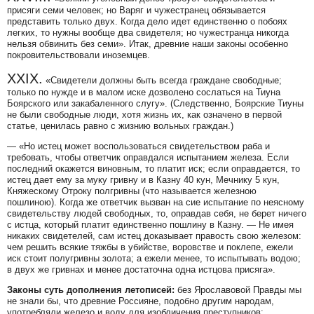
присяги семи человек; но Варяг и чужестранец обязывается
представить только двух. Когда дело идет единственно о побоях
легких, то нужны вообще два свидетеля; но чужестранца никогда
нельзя обвинить без семи».
Итак, древние наши законы особенно
покровительствовали иноземцев.
XXIX.
«Свидетели должны быть всегда граждане свободные;
только по нужде и в малом иске дозволено сослаться на Тиуна
Боярского или закабаленного слугу».
(Следственно, Боярские Тиуны
не были свободные люди, хотя жизнь их, как означено в первой
статье, ценилась равно с жизнию вольных граждан.)
—
«Но истец может воспользоваться свидетельством раба и
требовать, чтобы ответчик оправдался испытанием железа. Если
последний окажется виновным, то платит иск; если оправдается, то
истец дает ему за муку гривну и в Казну 40 кун, Мечнику 5 кун,
Княжескому Отроку полгривны (что называется железною
пошлиною). Когда же ответчик вызван на сие испытание по неясному
свидетельству людей свободных, то, оправдав себя, не берет ничего
с истца, который платит единственно пошлину в Казну. — Не имея
никаких свидетелей, сам истец доказывает правость свою железом:
чем решить всякие тяжбы в убийстве, воровстве и поклепе, ежели
иск стоит полугривны золота; а ежели менее, то испытывать водою;
в двух же гривнах и менее достаточна одна истцова присяга».
Законы суть дополнения летописей:
без Ярославовой Правды мы
не знали бы, что древние Россияне, подобно другим народам,
употребляли железо и воду для изобличения преступников: