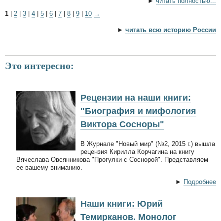
►
читать полностью...
1
|
2
|
3
|
4
|
5
|
6
|
7
|
8
|
9
|
10
→
►
читать всю историю России
Это интересно:
Рецензии на наши книги:
"Биография и мифология
Виктора Сосноры"
В Журнале "Новый мир" (№2, 2015 г.) вышла
рецензия Кирилла Корчагина на книгу
Вячеслава Овсянникова "Прогулки с Соснорой". Представляем
ее вашему вниманию.
►
Подробнее
Наши книги: Юрий
Темирканов. Монолог