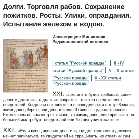
Долги. Торговля рабов. Сохранение
пожитков. Росты. Улики, оправдания.
Испытание железом и водою.
Иллюстрация: Миниатюра
Радзивилловской летописи.
|
I статья "Русской правды"
II - IV
|
статьи "Русской правды"
V - IX статьи
|
"Русской правды"
X - XX статьи
"Русской правды"
XXI.
«Ежели кто будет требовать своих
денег с должника, а должник запрется, то истец представляет
свидетелей. Когда они поклянутся в справедливости его требования,
заимодавец берет свои деньги и еще 3 гривны в удовлетворение. —
Ежели заем не свыше трех гривен, то заимодавец один присягает; но
больший иск требует свидетелей или без них уничтожается».
XXII.
«Если купец поверил деньги купцу для торговли и должник
начнет запираться, то свидетелей не спрашивать, но ответчик сам