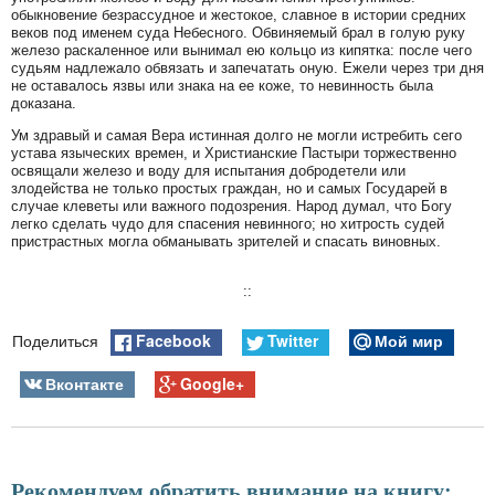
обыкновение безрассудное и жестокое, славное в истории средних
веков под именем суда Небесного. Обвиняемый брал в голую руку
железо раскаленное или вынимал ею кольцо из кипятка: после чего
судьям надлежало обвязать и запечатать оную. Ежели через три дня
не оставалось язвы или знака на ее коже, то невинность была
доказана.
Ум здравый и самая Вера истинная долго не могли истребить сего
устава языческих времен, и Христианские Пастыри торжественно
освящали железо и воду для испытания добродетели или
злодейства не только простых граждан, но и самых Государей в
случае клеветы или важного подозрения. Народ думал, что Богу
легко сделать чудо для спасения невинного; но хитрость судей
пристрастных могла обманывать зрителей и спасать виновных.
::
Facebook
Twitter
Мой мир
Поделиться
Вконтакте
Google+
Рекомендуем обратить внимание на книгу: