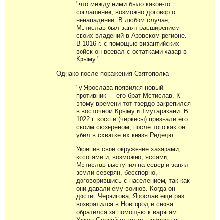
"что между ними было какое-то
соглашение, возможно договор о
ненападении. В любом случае,
Мстислав был занят расширением
своих владений в Азовском регионе.
В 1016 г. с помощью византийских
войск он воевал с остатками хазар в
Крыму."
Однако после поражения Святополка
"у Ярослава появился новый
противник — его брат Мстислав. К
этому времени тот твердо закрепился
в восточном Крыму и Тмутаракани. В
1022 г. косоги (черкесы) признали его
своим сюзереном, после того как он
убил в схватке их князя Редедю.
Укрепив свое окружение хазарами,
косогами и, возможно, яссами,
Мстислав выступил на север и занял
земли северян, бесспорно,
договорившись с населением, так как
они давали ему воинов. Когда он
достиг Чернигова, Ярослав еще раз
возвратился в Новгород и снова
обратился за помощью к варягам.
Хакон Слепой ответил, приведя в