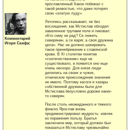
прославленный Хакон побежал с
такой резвостью, что даже потерял
свою «златую луду».
Летопись рассказывает, не без
восхищения, как Мстислав обходил
заваленное трупами поле и ликовал:
«Кто сему не рад? Се лежить
Комментарий
северянин, а се варяг, а своя дружина
Игоря Скифа:
цела». Нас не должно шокировать
такое пренебрежение к славянской
крови. В XI столетии понятие
«соотечественник» еще не
существовало, и появится оно еще
очень нескоро. Для князя люди
делились на своих и чужих,
этническое происхождение значения
не имело. Поэтому касоги и хазары
собственной дружины были для
Мстислава безусловно дороже каких-
то северян.
После столь неожиданного и тяжкого
фиаско Ярослав вновь
продемонстрировал мудрость: извлек
из поражения пользу. Братья
заключили мир, который должен был
показаться Мстиславу чрезвычайно