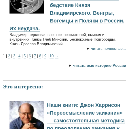
бедствие Князя
Владимирского. Венгры,
Богемцы и Поляки в России.
Их неудача.
Владимир, одолевая внешних неприятелей, смирял и
внутренних. Князь Глеб Минский, Беспокойные Новгородцы,
Князь Ярослав Владимирский,
►
читать полностью...
1
|
2
|
3
|
4
|
5
|
6
|
7
|
8
|
9
|
10
→
►
читать всю историю России
Это интересно:
Наши книги: Джон Харрисон
«Переосмысление заикания»
— самостоятельная методика
по преодолению заикания у