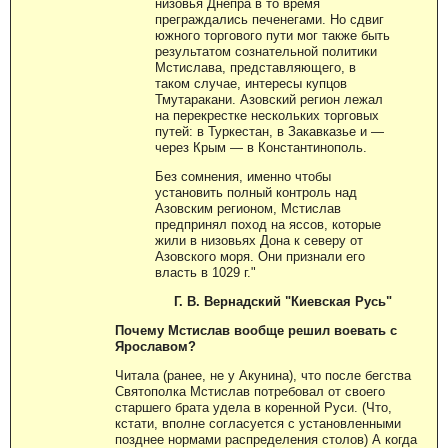
низовья Днепра в то время
преграждались печенегами. Но сдвиг
южного торгового пути мог также быть
результатом сознательной политики
Мстислава, представляющего, в
таком случае, интересы купцов
Тмутаракани. Азовский регион лежал
на перекрестке нескольких торговых
путей: в Туркестан, в Закавказье и —
через Крым — в Константинополь.
Без сомнения, именно чтобы
установить полный контроль над
Азовским регионом, Мстислав
предпринял поход на яссов, которые
жили в низовьях Дона к северу от
Азовского моря. Они признали его
власть в 1029 г."
Г. В. Вернадский "Киевская Русь"
Почему Мстислав вообще решил воевать с
Ярославом?
Читала (ранее, не у Акунина), что после бегства
Святополка Мстислав потребовал от своего
старшего брата удела в коренной Руси. (Что,
кстати, вполне согласуется с установленными
позднее нормами распределения столов) А когда