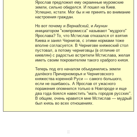
Ярослав предложил ему окраинные муромские
земли, сильно обиделся. И пошел на Киев.
Успешно, кстати. Мог бы и не принять во внимание
настроения граждан.
Но вот почему и
Вернадский
, и
Акунин
инициатором "компромисса" называют "мудрого"
Ярослава? То, что Мстислав отказался от взятия
Киева и занял Чернигов, с этими нормами тоже
вполне согласуется. В Чернигове княжеский стол
пустовал, а потому черниговцы (в отличие от
киевлян) с радостью встретили Мстислава, желая
иметь своим покровителем такого храброго князя.
Теперь под его началом объединились земли
далёкого Причерноморья и Черниговского
княжества коренной Руси — самого большого,
если не ошибаюсь. А Ярослав от ужасного
поражения опомнился только в Новгороде и еще
два года боялся навестить "мать городов русских".
В общем, очень нравится мне Мстислав — мудрый
был князь во всех отношениях.
::