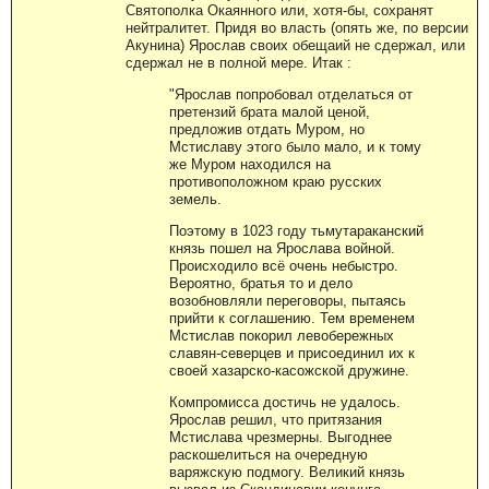
Святополка Окаянного или, хотя-бы, сохранят
нейтралитет. Придя во власть (опять же, по версии
Акунина) Ярослав своих обещаий не сдержал, или
сдержал не в полной мере. Итак :
"Ярослав попробовал отделаться от
претензий брата малой ценой,
предложив отдать Муром, но
Мстиславу этого было мало, и к тому
же Муром находился на
противоположном краю русских
земель.
Поэтому в 1023 году тьмутараканский
князь пошел на Ярослава войной.
Происходило всё очень небыстро.
Вероятно, братья то и дело
возобновляли переговоры, пытаясь
прийти к соглашению. Тем временем
Мстислав покорил левобережных
славян-северцев и присоединил их к
своей хазарско-касожской дружине.
Компромисса достичь не удалось.
Ярослав решил, что притязания
Мстислава чрезмерны. Выгоднее
раскошелиться на очередную
варяжскую подмогу. Великий князь