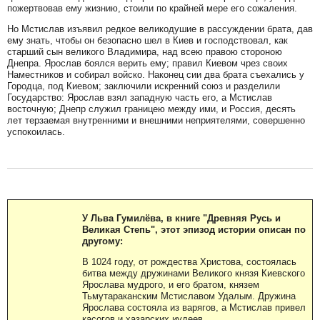
пожертвовав ему жизнию, стоили по крайней мере его сожаления.
Но Мстислав изъявил редкое великодушие в рассуждении брата, дав
ему знать, чтобы он безопасно шел в Киев и господствовал, как
старший сын великого Владимира, над всею правою стороною
Днепра. Ярослав боялся верить ему; правил Киевом чрез своих
Наместников и собирал войско. Наконец сии два брата съехались у
Городца, под Киевом; заключили искренний союз и разделили
Государство: Ярослав взял западную часть его, а Мстислав
восточную; Днепр служил границею между ими, и Россия, десять
лет терзаемая внутренними и внешними неприятелями, совершенно
успокоилась.
У Льва Гумилёва, в книге "Древняя Русь и
Великая Степь", этот эпизод истории описан по
другому:
В 1024 году, от рождества Христова, состоялась
битва между дружинами Великого князя Киевского
Ярослава мудрого, и его братом, князем
Тьмутараканским Мстиславом Удалым. Дружина
Ярослава состояла из варягов, а Мстислав привел
касогов и хазарских иудеев.