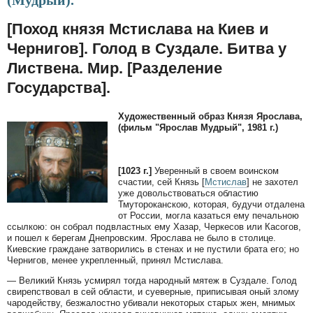
(Мудрый).
[Поход князя Мстислава на Киев и
Чернигов]. Голод в Суздале. Битва у
Листвена. Мир. [Разделение
Государства].
Художественный образ Князя Ярослава,
(фильм "Ярослав Мудрый", 1981 г.)
[1023 г.]
Уверенный в своем воинском
счастии, сей Князь [
Мстислав
] не захотел
уже довольствоваться областию
Тмутороканскою, которая, будучи отдалена
от России, могла казаться ему печальною
ссылкою: он собрал подвластных ему Хазар, Черкесов или Касогов,
и пошел к берегам Днепровским. Ярослава не было в столице.
Киевские граждане затворились в стенах и не пустили брата его; но
Чернигов, менее укрепленный, принял Мстислава.
— Великий Князь усмирял тогда народный мятеж в Суздале. Голод
свирепствовал в сей области, и суеверные, приписывая оный злому
чародейству, безжалостно убивали некоторых старых жен, мнимых