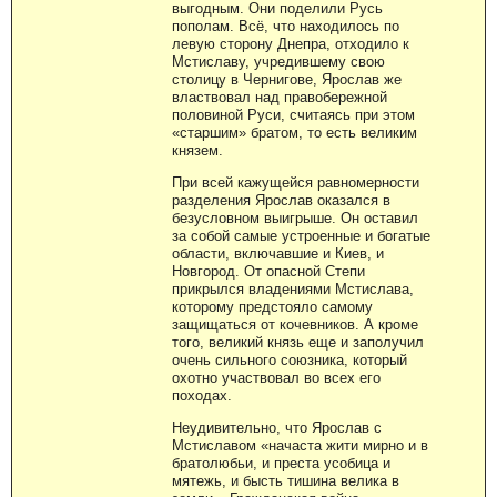
выгодным. Они поделили Русь
пополам. Всё, что находилось по
левую сторону Днепра, отходило к
Мстиславу, учредившему свою
столицу в Чернигове, Ярослав же
властвовал над правобережной
половиной Руси, считаясь при этом
«старшим» братом, то есть великим
князем.
При всей кажущейся равномерности
разделения Ярослав оказался в
безусловном выигрыше. Он оставил
за собой самые устроенные и богатые
области, включавшие и Киев, и
Новгород. От опасной Степи
прикрылся владениями Мстислава,
которому предстояло самому
защищаться от кочевников. А кроме
того, великий князь еще и заполучил
очень сильного союзника, который
охотно участвовал во всех его
походах.
Неудивительно, что Ярослав с
Мстиславом «начаста жити мирно и в
братолюбьи, и преста усобица и
мятежь, и бысть тишина велика в