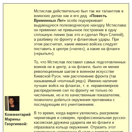
Мстислав действительно был так же талантлив в
воинских делах как и его дед.
«Повесть
Временных Лет»
особо подчеркивает
выдающуюся полководческую находку Мстислава:
он применил не привычное построение в одну
сплошную линию (как это и сделал Якун Слепой),
а разбивку по фронту и фланговые удары. При
этом рассчитал, какие именно войска следует
поставить в центре («челе»), а какие на фланги
(«крылья»).
То, что Мстислав поставил самых подготовленных
воинов не в центр, а на фланги, было не менее
революционным шагом в военном искусстве
Киевской Руси, чем расчленение фронта (так
называемый «полчный ряд»). Именно наличие
лучших войск на флангах, т. е. неравномерное
распределение сил по фронту не только по
численным, но и по качественным показателям,
позволило добиться окружения противника с
последующим его уничтожением.
В то время, когда варяги увлеклись разгромом
Комментарий
черниговцев и северян, профессиональная русско-
Марины
касожская дружина ударила им во фланги и
Георгиевой:
образовала кольцо окружения. Отразить этот
совершенно неожиданный удар у варягов шансов