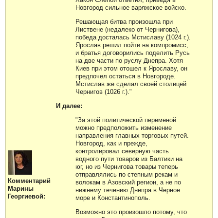
Новгород сильное варяжское войско.
Решающая битва произошла при
Листвене (недалеко от Чернигова),
победа досталась Мстиславу (1024 г.).
Ярослав решил пойти на компромисс,
и братья договорились поделить Русь
на две части по руслу Днепра. Хотя
Киев при этом отошел к Ярославу, он
предпочел остаться в Новгороде.
Мстислав же сделал своей столицей
Чернигов (1026 г.)."
И далее:
"За этой политической переменой
можно предположить изменение
направления главных торговых путей.
Новгород, как и прежде,
контролировал северную часть
водного пути товаров из Балтики на
юг, но из Чернигова товары теперь
отправлялись по степным рекам и
Комментарий
волокам в Азовский регион, а не по
Марины
нижнему течению Днепра в Черное
Георгиевой:
море и Константинополь.
Возможно это произошло потому, что