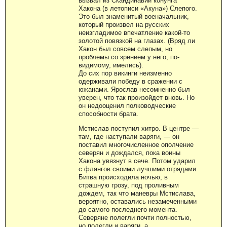
вызвал из Скандинавии конунга
Хакона (в летописи «Акуна») Слепого.
Это был знаменитый военачальник,
который произвел на русских
неизгладимое впечатление какой-то
золотой повязкой на глазах. (Вряд ли
Хакон был совсем слепым, но
проблемы со зрением у него, по-
видимому, имелись).
До сих пор викинги неизменно
одерживали победу в сражении с
южанами. Ярослав несомненно был
уверен, что так произойдет вновь. Но
он недооценил полководческие
способности брата.
Мстислав поступил хитро. В центре —
там, где наступали варяги, — он
поставил многочисленное ополчение
северян и дождался, пока воины
Хакона увязнут в сече. Потом ударил
с флангов своими лучшими отрядами.
Битва происходила ночью, в
страшную грозу, под проливным
дождем, так что маневры Мстислава,
вероятно, оставались незамеченными
до самого последнего момента.
Северяне полегли почти полностью,
но полегли и варяги, а