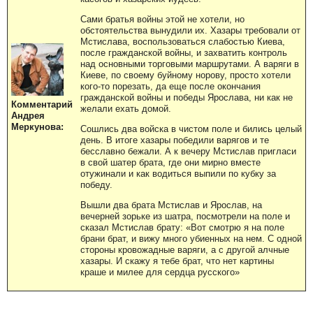
Сами братья войны этой не хотели, но
обстоятельства вынудили их. Хазары требовали от
Мстислава, воспользоваться слабостью Киева,
после гражданской войны, и захватить контроль
над основными торговыми маршрутами. А варяги в
Киеве, по своему буйному норову, просто хотели
кого-то порезать, да еще после окончания
гражданской войны и победы Ярослава, ни как не
Комментарий
желали ехать домой.
Андрея
Меркунова:
Сошлись два войска в чистом поле и бились целый
день. В итоге хазары победили варягов и те
бесславно бежали. А к вечеру Мстислав пригласи
в свой шатер брата, где они мирно вместе
отужинали и как водиться выпили по кубку за
победу.
Вышли два брата Мстислав и Ярослав, на
вечерней зорьке из шатра, посмотрели на поле и
сказал Мстислав брату: «Вот смотрю я на поле
брани брат, и вижу много убиенных на нем. С одной
стороны кровожадные варяги, а с другой алчные
хазары. И скажу я тебе брат, что нет картины
краше и милее для сердца русского»