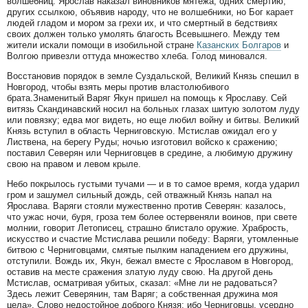
волшебниц. Ярослав наказал виновников мятежа, одних смертию,
других ссылкою, объявив народу, что не волшебники, но Бог карает
людей гладом и мором за грехи их, и что смертный в бедствиях
своих должен только умолять благость Всевышнего. Между тем
жители искали помощи в изобильной стране
Казанских Болгаров
и
Волгою привезли оттуда множество хлеба. Голод миновался.
Восстановив порядок в земле Суздальской, Великий Князь спешил в
Новгород, чтобы взять меры против властолюбивого
брата.Знаменитый Варяг Якун пришел на помощь к Ярославу. Сей
витязь Скандинавский носил на больных глазах шитую золотом луду
или повязку; едва мог видеть, но еще любил войну и битвы. Великий
Князь вступил в область Черниговскую. Мстислав ожидал его у
Листвена, на берегу Руды; ночью изготовил войско к сражению;
поставил Северян или Черниговцев в средине, а любимую дружину
свою на правом и левом крыле.
Небо покрылось густыми тучами — и в то самое время, когда ударил
гром и зашумел сильный дождь, сей отважный Князь напал на
Ярослава. Варяги стояли мужественно против Северян: казалось,
что ужас ночи, буря, гроза тем более остервеняли воинов, при свете
молнии, говорит Летописец, страшно блистало оружие. Храбрость,
искусство и счастие Мстислава решили победу: Варяги, утомленные
битвою с Черниговцами, смятые пылким нападением его дружины,
отступили. Вождь их, Якун, бежал вместе с Ярославом в Новгород,
оставив на месте сражения златую луду свою. На другой день
Мстислав, осматривая убитых, сказал: «Мне ли не радоваться?
Здесь лежит Северянин, там Варяг; а собственная дружина моя
цела». Слово недостойное доброго Князя: ибо Черниговцы, усердно