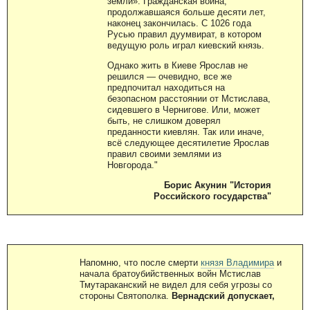
земли». Гражданская война,
продолжавшаяся больше десяти лет,
наконец закончилась. С 1026 года
Русью правил дуумвират, в котором
ведущую роль играл киевский князь.
Однако жить в Киеве Ярослав не
решился — очевидно, все же
предпочитал находиться на
безопасном расстоянии от Мстислава,
сидевшего в Чернигове. Или, может
быть, не слишком доверял
преданности киевлян. Так или иначе,
всё следующее десятилетие Ярослав
правил своими землями из
Новгорода."
Борис Акунин "История
Российского государства"
Напомню, что после смерти
князя Владимира
и
начала братоубийственных войн Мстислав
Тмутараканский не видел для себя угрозы со
стороны Святополка.
Вернадский допускает,