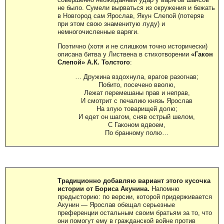
не было. Сумели вырваться из окружения и бежать
в Новгород сам Ярослав, Якун Слепой (потеряв
при этом свою знаменитую луду) и
немногочисленные варяги.
Поэтично (хотя и не слишком точно исторически)
описана битва у Листвена в стихотворении
«Гакон
Слепой» А.К. Толстого
:
… Дружина вздохнула, врагов разогнав;
Побито, посечено вволю,
Лежат перемешаны прав и неправ,
И смотрит с печалию князь Ярослав
На злую товарищей долю;
И едет он шагом, сняв острый шелом,
С Гаконом вдвоем,
По бранному полю…
Традиционно добавляю вариант этого кусочка
истории от Бориса Акунина.
Напомню
предысторию: по версии, которой придерживается
Акунин — Ярослав обещал серьезные
преференции остальным своим братьям за то, что
они помогут ему в гражданской войне против