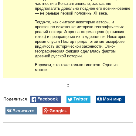
частности в Константинополе, заставляет
предполагать довольно позднее его возникновение
— не раньше первой половины XI века.
Тогда-то, как считают некоторые авторы, и
произошло искажение историко-географических
реалий похода Игоря на «германцев» (крымских
готов) и превращение их в «древлян». Некоторое
время спустя Нестор придал этой метаморфозе
видимость исторической законности. Этно-
географическая фикция сделалась фактом
древней русской истории.
Впрочем, это тоже только гипотеза. Одна из
многих.
::
Facebook
Twitter
Мой мир
Поделиться
Вконтакте
Google+