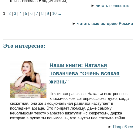
Князь Ярослав Владимирский,
►
читать полностью...
1
|
2
|
3
|
4
|
5
|
6
|
7
|
8
|
9
|
10
→
►
читать всю историю России
Это интересно:
Наши книги: Наталья
Тованчева "Очень всякая
жизнь"
Почти все рассказы Натальи выстроены в
классическом «о'генриевском» духе, когда
сюжетная, она же эмоциональная развязка наступает в
последнем абзаце. Это придает любому, даже самому
небольшому тексту характер шкатулки «с секретом», держа
которую в руках ты понимаешь, что внутри нее сокрыта тайна.
►
Подробнее