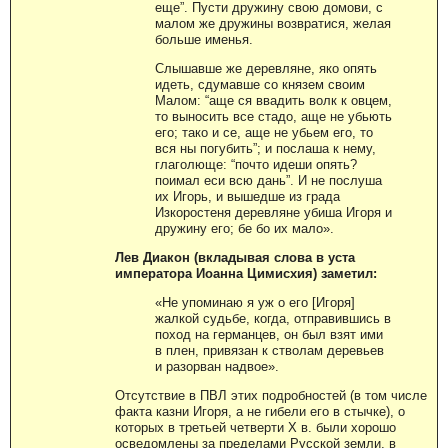
еще”. Пусти дружину свою домови, с
малом же дружины возвратися, желая
больше именья.
Слышавше же деревляне, яко опять
идеть, сдумавше со князем своим
Малом: “аще ся ввадить волк к овцем,
то выносить все стадо, аще не убьють
его; тако и се, аще не убьем его, то
вся ны погубить”; и послаша к нему,
глаголюще: “почто идеши опять?
поимал еси всю дань”. И не послуша
их Игорь, и вышедше из града
Изкоростеня деревляне убиша Игоря и
дружину его; бе бо их мало».
Лев Диакон (вкладывая слова в уста
императора Иоанна Цимисхия) заметил:
«Не упоминаю я уж о его [Игоря]
жалкой судьбе, когда, отправившись в
поход на германцев, он был взят ими
в плен, привязан к стволам деревьев
и разорван надвое».
Отсутствие в ПВЛ этих подробностей (в том числе
факта казни Игоря, а не гибели его в стычке), о
которых в третьей четверти Х в. были хорошо
осведомлены за пределами Русской земли, в