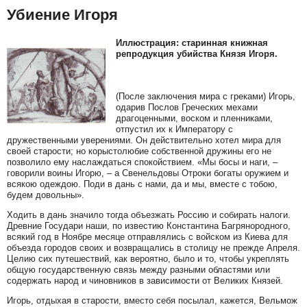
Убиение Игоря
Иллюстрация: старинная книжная
репродукция убийства Князя Игоря.
(После заключения мира с греками) Игорь,
одарив Послов Греческих мехами
драгоценными, воском и пленниками,
отпустил их к Императору с
дружественными уверениями. Он действительно хотел мира для
своей старости; но корыстолюбие собственной дружины его не
позволило ему наслаждаться спокойствием. «Мы босы и наги, –
говорили воины Игорю, – а Свенельдовы Отроки богаты оружием и
всякою одеждою. Поди в дань с нами, да и мы, вместе с тобою,
будем довольны».
Ходить в дань значило тогда объезжать Россию и собирать налоги.
Древние Государи наши, по известию Константина Багрянородного,
всякий год в Ноябре месяце отправлялись с войском из Киева для
объезда городов своих и возвращались в столицу не прежде Апреля.
Целию сих путешествий, как вероятно, было и то, чтобы укреплять
общую государственную связь между разными областями или
содержать народ и чиновников в зависимости от Великих Князей.
Игорь, отдыхая в старости, вместо себя посылал, кажется, Вельмож