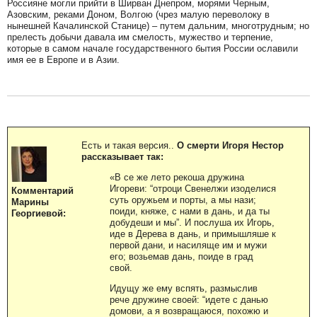
Россияне могли прийти в Ширван Днепром, морями Черным,
Азовским, реками Доном, Волгою (чрез малую переволоку в
нынешней Качалинской Станице) – путем дальним, многотрудным; но
прелесть добычи давала им смелость, мужество и терпение,
которые в самом начале государственного бытия России ославили
имя ее в Европе и в Азии.
Есть и такая версия..
О смерти Игоря Нестор
рассказывает так:
«В се же лето рекоша дружина
Игореви: “отроци Свенелжи изоделися
Комментарий
суть оружьем и порты, а мы нази;
Марины
поиди, княже, с нами в дань, и да ты
Георгиевой:
добудеши и мы”. И послуша их Игорь,
иде в Дерева в дань, и примышляше к
первой дани, и насиляще им и мужи
его; возьемав дань, поиде в град
свой.
Идущу же ему вспять, размыслив
рече дружине своей: “идете с данью
домови, а я возвращаюся, похожю и