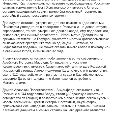
Империею; был язычником, но позволял новообращенным Россиянам
славить торжественно Бога Христианского и вместе с Олегом
оставил наследникам своим пример благоразумной терпимости,
достойный самых просвещенных времен.
Два случая остались укоризною для его памяти: он дал опасным
Печенегам утвердиться в соседстве с Россиею и, не довольствуясь
справедливой, то есть умеренною данию народа, ему подвластного,
обирал его, как хищный завоеватель. Игорь мстил Древлянам за
прежний их мятеж; но Государь унижается местию долговременною:
он наказывает преступника только однажды. – Историк, за
недостатком преданий, не может сказать ничего более в похвалу или
в обвинение Игоря, княжившего 32 года.
К сему княжению относится любопытное известие современного
Арабского Историка Массуди. Он пишет, что Россияне
идолопоклонники, вместе с Славянами, обитали тогда в Козарской
(хазарской) столице Ателе и служили Кагану; что с его дозволения,
около 912 года, войско их, приплыв на судах в Каспийское море,
разорило Дагестан, Ширван, но было наконец истреблено
Магометанами.
Другой Арабский Повествователь, Абульфеда, сказывает, что
Россияне в 944 году взяли Барду, столицу Арранскую (верстах в
семидесяти от Ганджи) и возвратились в свою землю рекою Куром и
морем Каспийским. Третий Историк Восточный, Абульфарач,
приписывает сие нападение Аланам, Лезгам и Славянам, бывшим
Кагановым данникам в южных странах нашего древнего отечества.