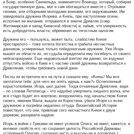
и Бояр, особенно Свенельда, знаменитого Воеводу, который, собирая
государственную дань, мог и сам обогащаться вместе с Отроками
своими, или отборными молодыми воинами, его окружавшими. Им
завидовала дружина Игорева, и Князь, при наступлении осени,
исполнил ее желание; отправился в землю Древлян (совр.
Житомирская и запад Киевской области) и, забыв, что умеренность
есть добродетель власти, обременил их тягостным налогом.
Дружина его – пользуясь, может быть, слабостию Князя
престарелого – тоже хотела богатства и грабила несчастных
данников, усмиренных только победоносным оружием. Уже Игорь
вышел из области их; но судьба определила ему погибнуть от своего
неблагоразумия. Еще недовольный взятою им данию, он вздумал
отпустить войско в Киев и с частию своей дружины возвратиться к
Древлянам, чтобы требовать новой дани.
Послы их встретили его на пути и сказали ему: «Князь! Мы все
заплатили тебе: для чего же опять идешь к нам?» Ослепленный
корыстолюбием, Игорь шел далее. Тогда отчаянные Древляне, видя
– по словам Летописца – что надобно умертвить хищного волка, или
все стадо будет его жертвою, вооружились под начальством Князя
своего, именем Мала; вышли из Коростена, убили Игоря со всею
дружиною и погребли недалеко оттуда. Византийский Историк
повествует, что они, привязав сего несчастного Князя к двум
деревам, разорвали надвое.
Игорь в войне с Греками не имел успехов Олега; не имел, кажется, и
великих свойств его: но сохранил целость Российской Державы,
устроенной Олегом; сохранил честь и выгоды ее в договорах с