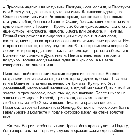
– Прусские надписи на истуканах Перкуна, бога молнии, и Парстуков
или Берстуков, доказывают, что они были Латышские идолы; но
Славяне молились им в Ретрском храме, так же как и Греческим
статуям Любви, брачного Гения и Осени, без сомнения отнятым или
купленным ими в Греции. – Кроме сих богов чужеземных, там стояли
еще кумиры Числобога, Ипабога, Зибога или Зембога, и Немизы.
Первый изображался в виде женщины с луною и знаменовал,
кажется, месяц, на котором основывалось исчисление времени. Имя
второго непонятно; но ему надлежало быть покровителем звериной
ловли, которая представлялась на его одежде. Третьего обожали в
Богемии как сильного Духа земли. Немиза повелевал ветром и
воздухом: голова его увенчана лучами и крылом, а на теле
изображена летящая птица.
Писатели, собственными глазами видевшие языческих Вендов,
сохранили нам известие еще о некоторых других идолах. В Юлине,
или в Виннете, главный именовался Триглав. Кумир его был
деревянный, непомерной величины, а другой маленький, вылитый из
золота, о трех головах, покрытых одною шапкою. Более ничего не
знаем о сем идоле. Второй, Припекала, означал, кажется,
любострастие: ибо Христианские Писатели сравнивали его с
Приапом; а третий Геровит или Яровид, бог войны, коего храм был в
Гавельберге и Волгасте и подле которого висел на стене золотой
щит.
– Жители Вагрии особенно чтили Прова, бога правосудия, и Падагу,
бога звероловства. Первому служили храмом самые древнейшие