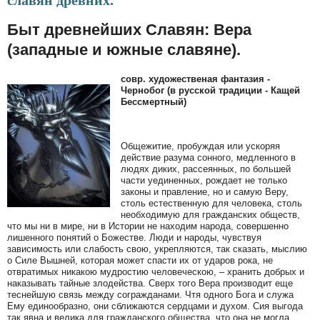
славян древних.
Быт древнейших Славян: Вера
(западные и южные славяне).
совр. художественая фантазия -
Чернобог (в русской традиции - Кащей
Бессмертный)
Общежитие, пробуждая или ускоряя
действие разума сонного, медленного в
людях диких, рассеянных, по большей
части уединенных, рождает не только
законы и правление, но и самую Веру,
столь естественную для человека, столь
необходимую для гражданских обществ,
что мы ни в мире, ни в Истории не находим народа, совершенно
лишенного понятий о Божестве. Люди и народы, чувствуя
зависимость или слабость свою, укрепляются, так сказать, мыслию
о Силе Вышней, которая может спасти их от ударов рока, не
отвратимых никакою мудростию человеческою, – хранить добрых и
наказывать тайные злодейства. Сверх того Вера производит еще
теснейшую связь между согражданами. Чтя одного Бога и служа
Ему единообразно, они сближаются сердцами и духом. Сия выгода
так явна и велика для гражданского общества, что она не могла