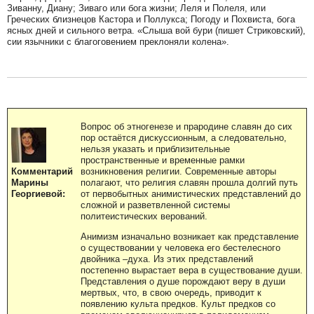
Зиванну, Диану; Зиваго или бога жизни; Леля и Полеля, или
Греческих близнецов Кастора и Поллукса; Погоду и Похвиста, бога
ясных дней и сильного ветра. «Слыша вой бури (пишет Стриковский),
сии язычники с благоговением преклоняли колена».
Вопрос об этногенезе и прародине славян до сих
пор остаётся дискуссионным, а следовательно,
нельзя указать и приблизительные
пространственные и временные рамки
возникновения религии. Современные авторы
Комментарий
полагают, что религия славян прошла долгий путь
Марины
от первобытных анимистических представлений до
Георгиевой:
сложной и разветвленной системы
политеистических верований.
Анимизм изначально возникает как представление
о существовании у человека его бестелесного
двойника –духа. Из этих представлений
постепенно вырастает вера в существование души.
Представления о душе порождают веру в души
мертвых, что, в свою очередь, приводит к
появлению культа предков. Культ предков со