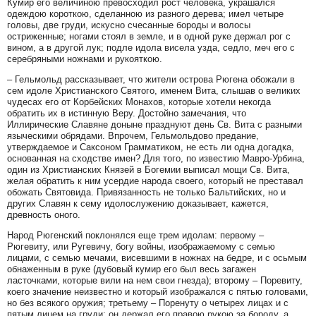
Кумир его величиною превосходил рост человека, украшался
одеждою короткою, сделанною из разного дерева; имел четыре
головы, две груди, искусно счесанные бороды и волосы
остриженные; ногами стоял в земле, и в одной руке держал рог с
вином, а в другой лук; подле идола висела узда, седло, меч его с
серебряными ножнами и рукояткою.
– Гельмольд рассказывает, что жители острова Рюгена обожали в
сем идоле Христианского Святого, именем Вита, слышав о великих
чудесах его от Корбейских Монахов, которые хотели некогда
обратить их в истинную Веру. Достойно замечания, что
Иллирические Славяне доныне празднуют день Св. Вита с разными
языческими обрядами. Впрочем, Гельмольдово предание,
утверждаемое и Саксоном Грамматиком, не есть ли одна догадка,
основанная на сходстве имен? Для того, по известию Мавро-Урбина,
один из Христианских Князей в Богемии выписал мощи Св. Вита,
желая обратить к ним усердие народа своего, который не преставал
обожать Святовида. Привязанность не только Бальтийских, но и
других Славян к сему идолослужению доказывает, кажется,
древность оного.
Народ Рюгенский поклонялся еще трем идолам: первому –
Рюгевиту, или Ругевичу, богу войны, изображаемому с семью
лицами, с семью мечами, висевшими в ножнах на бедре, и с осьмым
обнаженным в руке (дубовый кумир его был весь загажен
ласточками, которые вили на нем свои гнезда); второму – Поревиту,
коего значение неизвестно и который изображался с пятью головами,
но без всякого оружия; третьему – Поренуту о четырех лицах и с
пятым лицем на груди: он держал его правою рукою за бороду, а