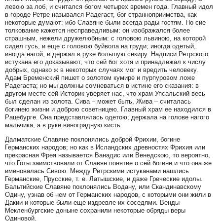
левою за лоб, и считался богом четырех времен года. Главный идол
в городе Ретре назывался Радегаст, бог странноприимства, как
некоторые думают: ибо Славяне были всегда рады гостям. Но сие
толкование кажется несправедливым: он изображался более
страшным, нежели дружелюбным: с головою львиною, на которой
сидел гусь, и еще с головою буйвола на груди; иногда одетый,
иногда нагой, и держал в руке большую секиру. Надписи Ретрского
истукана его доказывают, что сей бог хотя и принадлежал к числу
добрых, однако ж в некоторых случаях мог и вредить человеку.
Адам Бременский пишет о золотом кумире и пурпуровом ложе
Радегаста; но мы должны сомневаться в истине его сказания: в
другом месте сей Историк уверяет нас, что храм Упсальский весь
был сделан из золота. Сива – может быть, Жива – считалась
богинею жизни и доброю советницею. Главный храм ее находился в
Рацебурге. Она представлялась одетою; держала на голове нагого
мальчика, а в руке виноградную кисть.
Далматские Славяне поклонялись доброй Фрихии, богине
Германских народов; но как в Исландских древностях Фрихия или
прекрасная Фрея называется Ванадис или Венедскою, то вероятно,
что Готы заимствовали от Славян понятие о сей богине и что она же
именовалась Сивою. Между Ретрскими истуканами нашлись
Германские, Прусские, т. е. Латышские, и даже Греческие идолы.
Бальтийские Славяне поклонялись Водану, или Скандинавскому
Одину, узнав об нем от Германских народов, с которыми они жили в
Дакии и которые были еще издревле их соседями. Венды
Мекленбургские доныне сохранили некоторые обряды веры
Одиновой.