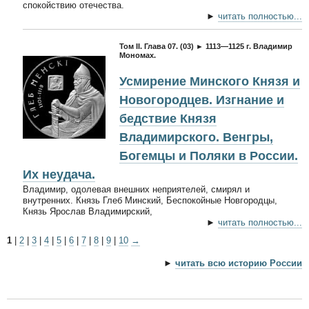
спокойствию отечества.
►
читать полностью...
Том II. Глава 07. (03) ► 1113—1125 г. Владимир
Мономах.
Усмирение Минского Князя и
Новогородцев. Изгнание и
бедствие Князя
Владимирского. Венгры,
Богемцы и Поляки в России.
Их неудача.
Владимир, одолевая внешних неприятелей, смирял и
внутренних. Князь Глеб Минский, Беспокойные Новгородцы,
Князь Ярослав Владимирский,
►
читать полностью...
1
|
2
|
3
|
4
|
5
|
6
|
7
|
8
|
9
|
10
→
►
читать всю историю России