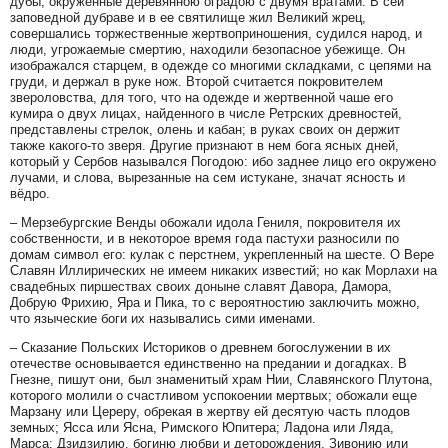
дубы, окруженные деревянною оградою с двумя вратами. В сей
заповедной дубраве и в ее святилище жил Великий жрец,
совершались торжественные жертвоприношения, судился народ, и
люди, угрожаемые смертию, находили безопасное убежище. Он
изображался старцем, в одежде со многими складками, с цепями на
груди, и держал в руке нож. Второй считается покровителем
звероловства, для того, что на одежде и жертвенной чаше его
кумира о двух лицах, найденного в числе Ретрских древностей,
представлены стрелок, олень и кабан; в руках своих он держит
также какого-то зверя. Другие признают в нем бога ясных дней,
который у Сербов назывался Погодою: ибо заднее лицо его окружено
лучами, и слова, вырезанные на сем истукане, значат ясность и
вёдро.
– Мерзебургские Венды обожали идола Гениля, покровителя их
собственности, и в некоторое время года пастухи разносили по
домам символ его: кулак с перстнем, укрепленный на шесте. О Вере
Славян Иллирических не имеем никаких известий; но как Морлахи на
свадебных пиршествах своих доныне славят Давора, Дамора,
Добрую Фрихию, Яра и Пика, то с вероятностию заключить можно,
что языческие боги их назывались сими именами.
– Сказание Польских Историков о древнем богослужении в их
отечестве основывается единственно на предании и догадках. В
Гнезне, пишут они, был знаменитый храм Нии, Славянского Плутона,
которого молили о счастливом успокоении мертвых; обожали еще
Марзану или Цереру, обрекая в жертву ей десятую часть плодов
земных; Ясса или Ясна, Римского Юпитера; Ладона или Ляда,
Марса; Дзидзилию, богиню любви и деторождения, Зивонию или