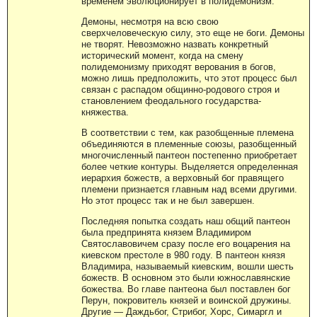
временем эволюционирует в полидемонизм.
Демоны, несмотря на всю свою
сверхчеловеческую силу, это еще не боги. Демоны
не творят. Невозможно назвать конкретный
исторический момент, когда на смену
полидемонизму приходят верования в богов,
можно лишь предположить, что этот процесс был
связан с распадом общинно-родового строя и
становлением феодального государства-
княжества.
В соответствии с тем, как разобщенные племена
объединяются в племенные союзы, разобщенный
многочисленный пантеон постепенно приобретает
более четкие контуры. Выделяется определенная
иерархия божеств, а верховный бог правящего
племени признается главным над всеми другими.
Но этот процесс так и не был завершен.
Последняя попытка создать наш общий пантеон
была предпринята князем Владимиром
Святославовичем сразу после его воцарения на
киевском престоле в 980 году. В пантеон князя
Владимира, называемый киевским, вошли шесть
божеств. В основном это были южнославянские
божества. Во главе пантеона был поставлен бог
Перун, покровитель князей и воинской дружины.
Другие — Даждьбог, Стрибог, Хорс, Симаргл и