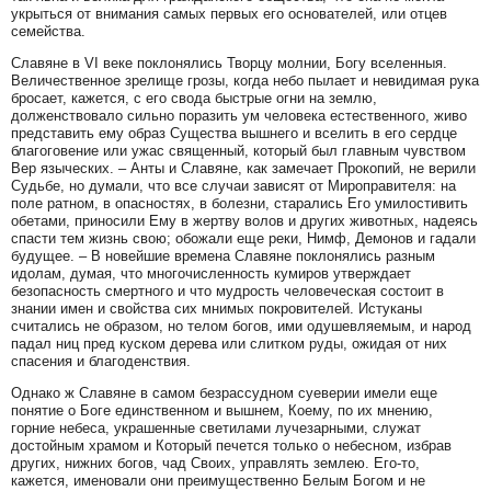
укрыться от внимания самых первых его основателей, или отцев
семейства.
Славяне в VI веке поклонялись Творцу молнии, Богу вселенныя.
Величественное зрелище грозы, когда небо пылает и невидимая рука
бросает, кажется, с его свода быстрые огни на землю,
долженствовало сильно поразить ум человека естественного, живо
представить ему образ Существа вышнего и вселить в его сердце
благоговение или ужас священный, который был главным чувством
Вер языческих. – Анты и Славяне, как замечает Прокопий, не верили
Судьбе, но думали, что все случаи зависят от Мироправителя: на
поле ратном, в опасностях, в болезни, старались Его умилостивить
обетами, приносили Ему в жертву волов и других животных, надеясь
спасти тем жизнь свою; обожали еще реки, Нимф, Демонов и гадали
будущее. – В новейшие времена Славяне поклонялись разным
идолам, думая, что многочисленность кумиров утверждает
безопасность смертного и что мудрость человеческая состоит в
знании имен и свойства сих мнимых покровителей. Истуканы
считались не образом, но телом богов, ими одушевляемым, и народ
падал ниц пред куском дерева или слитком руды, ожидая от них
спасения и благоденствия.
Однако ж Славяне в самом безрассудном суеверии имели еще
понятие о Боге единственном и вышнем, Коему, по их мнению,
горние небеса, украшенные светилами лучезарными, служат
достойным храмом и Который печется только о небесном, избрав
других, нижних богов, чад Своих, управлять землею. Его-то,
кажется, именовали они преимущественно Белым Богом и не