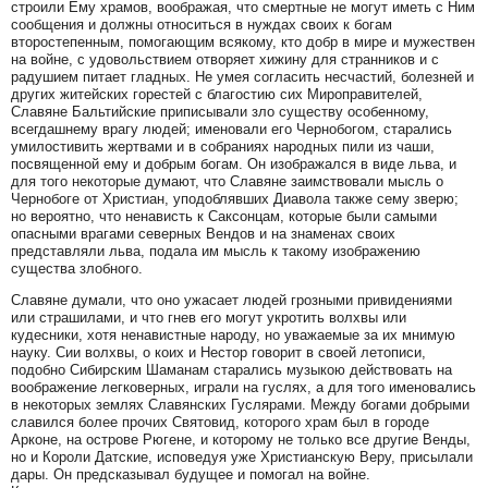
строили Ему храмов, воображая, что смертные не могут иметь с Ним
сообщения и должны относиться в нуждах своих к богам
второстепенным, помогающим всякому, кто добр в мире и мужествен
на войне, с удовольствием отворяет хижину для странников и с
радушием питает гладных. Не умея согласить несчастий, болезней и
других житейских горестей с благостию сих Мироправителей,
Славяне Бальтийские приписывали зло существу особенному,
всегдашнему врагу людей; именовали его Чернобогом, старались
умилостивить жертвами и в собраниях народных пили из чаши,
посвященной ему и добрым богам. Он изображался в виде льва, и
для того некоторые думают, что Славяне заимствовали мысль о
Чернобоге от Христиан, уподоблявших Диавола также сему зверю;
но вероятно, что ненависть к Саксонцам, которые были самыми
опасными врагами северных Вендов и на знаменах своих
представляли льва, подала им мысль к такому изображению
существа злобного.
Славяне думали, что оно ужасает людей грозными привидениями
или страшилами, и что гнев его могут укротить волхвы или
кудесники, хотя ненавистные народу, но уважаемые за их мнимую
науку. Сии волхвы, о коих и Нестор говорит в своей летописи,
подобно Сибирским Шаманам старались музыкою действовать на
воображение легковерных, играли на гуслях, а для того именовались
в некоторых землях Славянских Гуслярами. Между богами добрыми
славился более прочих Святовид, которого храм был в городе
Арконе, на острове Рюгене, и которому не только все другие Венды,
но и Короли Датские, исповедуя уже Христианскую Веру, присылали
дары. Он предсказывал будущее и помогал на войне.