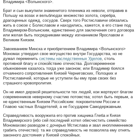
Владимира <Волынского>.
Брат и сын выкупили знаменитого пленника из неволи, отправив в
Польшу на возах и вельблюдах множество золота, серебра,
драгоценных одежд, сосудов. Сверх того Ростиславичи обязались
жить в союзе с Болеславом и находились, кажется, в его стане под
Владимиром-Волынским, единственно для заключения сего договора
или желая быть посредниками между изгнанником Ярославом и
Великим Князем.
Завоеванием Минска и приобретением Владимира <Волынского>
Мономах утвердил свое могущество внутри Государства, но не
думал переменить
системы наследственных Уделов
, столь
противной благу и спокойствию отечества. Долговременное
обыкновение казалось тогда уже законом; или Владимир боялся
отчаянного сопротивления Князей Черниговских, Полоцких и
Ростиславичей, которые не уступили бы ему прав своих без
страшного кровопролития.
Он не имел дерзкой решительности тех людей, кои жертвуют благом
современников неверному счастию потомства; хотел быть первым, а
не единственным Князем Российским: покровителем России и
Главою частных Владетелей, а не Государем Самодержавным.
Справедливость вооружила его против хищника Глеба и Князя
Владимирского (ибо сей последний хотел обесчестить семейство
Мономахово разводом с дочерью Мстислава и звал иноплеменников
грабить отечество): та же справедливость не позволяла ему отнять
законного достояния у Князей спокойных.