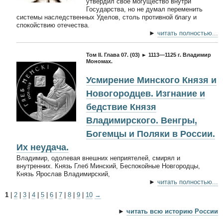
утвердил свое могущество внутри
Государства, но не думал переменить
системы наследственных Уделов, столь противной благу и
спокойствию отечества.
►
читать полностью...
Том II. Глава 07. (03) ► 1113—1125 г. Владимир
Мономах.
Усмирение Минского Князя и
Новогородцев. Изгнание и
бедствие Князя
Владимирского. Венгры,
Богемцы и Поляки в России.
Их неудача.
Владимир, одолевая внешних неприятелей, смирял и
внутренних. Князь Глеб Минский, Беспокойные Новгородцы,
Князь Ярослав Владимирский,
►
читать полностью...
1
|
2
|
3
|
4
|
5
|
6
|
7
|
8
|
9
|
10
→
►
читать всю историю России