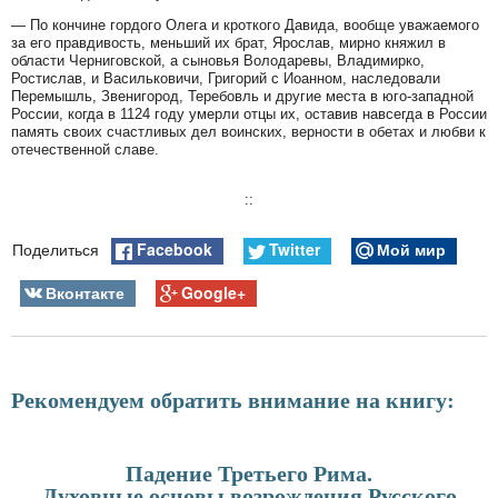
— По кончине гордого Олега и кроткого Давида, вообще уважаемого
за его правдивость, меньший их брат, Ярослав, мирно княжил в
области Черниговской, а сыновья Володаревы, Владимирко,
Ростислав, и Васильковичи, Григорий с Иоанном, наследовали
Перемышль, Звенигород, Теребовль и другие места в юго-западной
России, когда в 1124 году умерли отцы их, оставив навсегда в России
память своих счастливых дел воинских, верности в обетах и любви к
отечественной славе.
::
Facebook
Twitter
Мой мир
Поделиться
Вконтакте
Google+
Рекомендуем обратить внимание на книгу:
Падение Третьего Рима.
Духовные основы возрождения Русского