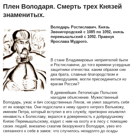
Плен Володаря. Смерть трех Князей
знаменитых.
Володарь Ростиславич. Князь
Звенигородский с 1085 по 1092, князь
перемышльский с 1092. Правнук
Ярослава Мудрого.
В стане Владимировых неприятелей были
и Ростиславичи, до того времени усердные
защитники отечества: каким образом сии
два брата, славные благородством и
великодушием, могли присоединиться ко
врагам России?
В древнейших Летописцах Польских
находим объяснение. Мужественный
Володарь, ужас и бич соседственных Ляхов, не умел защитить себя
от их коварства. Они подослали к нему одного хитрого Вельможу,
именем Петра, который вступил в его службу, притворно изъявлял
ненависть к Болеславу, вкрался в доверенность к добродушному
Князю Перемышльскому, ездил с ним на охоту и в лесу с помощию
своих людей, внезапно схватив безоружного Володаря, увез его
связанного к себе в замок: что случилось незадолго до осады