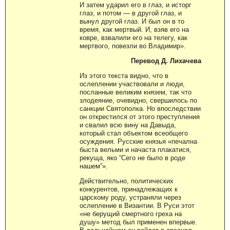
И затем ударил его в глаз, и исторг
глаз, и потом — в другой глаз, и
вынул другой глаз. И был он в то
время, как мертвый. И, взяв его на
ковре, взвалили его на телегу, как
мертвого, повезли во Владимир».
Перевод Д. Лихачева
Из этого текста видно, что в
ослеплении участвовали и люди,
посланные великим князем, так что
злодеяние, очевидно, свершилось по
санкции Святополка. Но впоследствии
он открестился от этого преступления
и свалил всю вину на Давыда,
который стал объектом всеобщего
осуждения. Русские князья «печална
быста вельми и начаста плакатися,
рекуща, яко “Сего не было в роде
нашем”».
Действительно, политических
конкурентов, принадлежащих к
царскому роду, устраняли через
ослепление в Византии. В Руси этот
«не берущий смертного греха на
душу» метод был применен впервые.