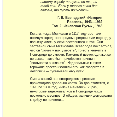
нашему городу не нужен ни ты, ни
твой сын. Если у твоего сына две
головы, то пусть приходит».
Г. В. Вернадский «История
России»., 1943—1969
Том 2: «Киевская Русь»., 1948
Кстати, когда Мстислав в 1117 году все-таки
покинул город, новгородцы предприняли еще одну
попытку иметь у себя постоянного князя. Они
заставили сына Мстислава Всеволода поклясться,
что он "хочет у них умереть", то есть княжить в
Новгороде до смерти. Каменный цветок однако же
не вышел, зато был приобретен принцип
"вольности в князьях". Недовольные князем
горожане просто изгоняли его, как говорится в
летописи — "указывали ему путь".
Смена князей на новгородском престоле
происходила довольно часто. За два столетия, с
1095 по 1304 год, князья менялись 58 раз,
некоторые задерживались в Новгороде лишь
несколько месяцев. В общем, излишки демократии
к добру не привели...