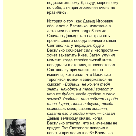
подозрительному Давыду, мерявшему
по себе, эти приготовления очень не
нравились.
История о том, как Давыд Игоревич
обошелся с Василько, изложена в
летописи во всех подробностях.
Сначала Давыд стал настраивать
против своего соседа великого князя
Святополка, утверждая, будто
Василько собирает силы неспроста —
хочет захватить Киев. Затем улучил
момент, когда теребовльский князь
наведался в столицу, и посоветовал
Святополку пригласить его на
именины, хотя знал, что Василько
торопится домой и задержаться не
сможет.
«Видишь, не хочет тебя
знать, находясь в твоей волости;
что же будет, когда придет в свою
землю? Увидишь, что займет города
твои Туров, Пинск и другие, тогда
помянешь меня; созови киевлян,
схвати его и отдай мне»
, — сказал
Давыд великому князю, когда
Василько ответил, что на именины не
придет. Тут Святополк поверил в
навет и пригласил к себе Василько