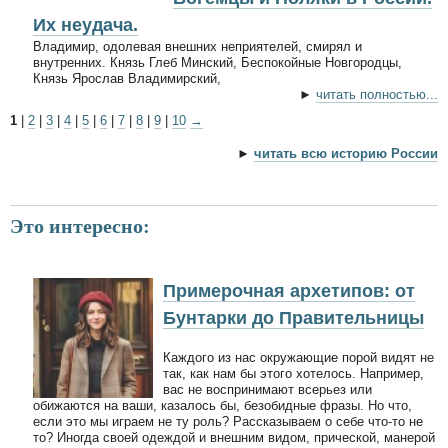
Их неудача.
Владимир, одолевая внешних неприятелей, смирял и
внутренних. Князь Глеб Минский, Беспокойные Новгородцы,
Князь Ярослав Владимирский,
►
читать полностью...
1
|
2
|
3
|
4
|
5
|
6
|
7
|
8
|
9
|
10
→
►
читать всю историю России
Это интересно:
Примерочная архетипов: от
Бунтарки до Правительницы
Каждого из нас окружающие порой видят не
так, как нам бы этого хотелось. Например,
вас не воспринимают всерьез или
обижаются на ваши, казалось бы, безобидные фразы. Но что,
если это мы играем не ту роль? Рассказываем о себе что-то не
то? Иногда своей одеждой и внешним видом, прической, манерой