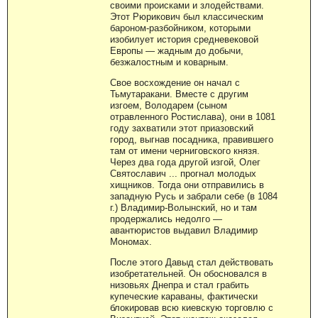
своими происками и злодействами.
Этот Рюрикович был классическим
бароном-разбойником, которыми
изобилует история средневековой
Европы — жадным до добычи,
безжалостным и коварным.
Свое восхождение он начал с
Тьмутаракани. Вместе с другим
изгоем, Володарем (сыном
отравленного Ростислава), они в 1081
году захватили этот приазовский
город, выгнав посадника, правившего
там от имени черниговского князя.
Через два года другой изгой, Олег
Святославич ... прогнал молодых
хищников. Тогда они отправились в
западную Русь и забрали себе (в 1084
г.) Владимир-Волынский, но и там
продержались недолго —
авантюристов выдавил Владимир
Мономах.
После этого Давыд стал действовать
изобретательней. Он обосновался в
низовьях Днепра и стал грабить
купеческие караваны, фактически
блокировав всю киевскую торговлю с