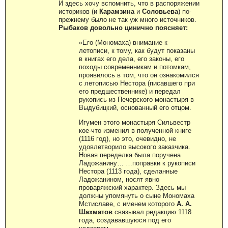
И здесь хочу вспомнить, что в распоряжении
историков (и
Карамзина
и
Соловьева
) по-
прежнему было не так уж много источников.
Рыбаков довольно цинично поясняет:
«Его (Мономаха) внимание к
летописи, к тому, как будут показаны
в книгах его дела, его законы, его
походы современникам и потомкам,
проявилось в том, что он ознакомился
с летописью Нестора (писавшего при
его предшественнике) и передал
рукопись из Печерского монастыря в
Выдубицкий, основанный его отцом.
Игумен этого монастыря Сильвестр
кое-что изменил в полученной книге
(1116 год), но это, очевидно, не
удовлетворило высокого заказчика.
Новая переделка была поручена
Ладожанину… …поправки к рукописи
Нестора (1113 года), сделанные
Ладожанином, носят явно
проваряжский характер. Здесь мы
должны упомянуть о сыне Мономаха
Мстиславе, с именем которого
А. А.
Шахматов
связывал редакцию 1118
года, создававшуюся под его