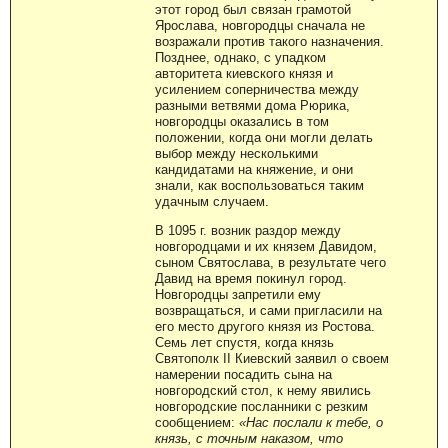
этот город был связан грамотой
Ярослава, новгородцы сначала не
возражали против такого назначения.
Позднее, однако, с упадком
авторитета киевского князя и
усилением соперничества между
разными ветвями дома Рюрика,
новгородцы оказались в том
положении, когда они могли делать
выбор между несколькими
кандидатами на княжение, и они
знали, как воспользоваться таким
удачным случаем.
В 1095 г. возник раздор между
новгородцами и их князем Давидом,
сыном Святослава, в результате чего
Давид на время покинул город.
Новгородцы запретили ему
возвращаться, и сами пригласили на
его место другого князя из Ростова.
Семь лет спустя, когда князь
Святополк II Киевский заявил о своем
намерении посадить сына на
новгородский стол, к нему явились
новгородские посланники с резким
сообщением:
«Нас послали к тебе, о
князь, с точным наказом, что