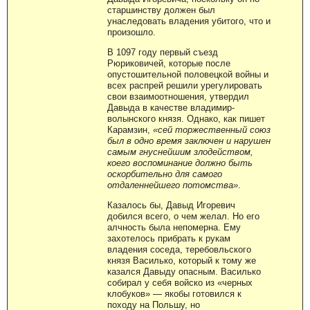
старшинству должен был
унаследовать владения убитого, что и
произошло.
В 1097 году первый съезд
Рюриковичей, которые после
опустошительной половецкой войны и
всех распрей решили урегулировать
свои взаимоотношения, утвердил
Давыда в качестве владимир-
волынского князя. Однако, как пишет
Карамзин,
«сей торжественный союз
был в одно время заключен и нарушен
самым гнуснейшим злодейством,
коего воспоминание должно быть
оскорбительно для самого
отдаленнейшего потомства»
.
Казалось бы, Давыд Игоревич
добился всего, о чем желал. Но его
алчность была непомерна. Ему
захотелось прибрать к рукам
владения соседа, теребовльского
князя Василько, который к тому же
казался Давыду опасным. Василько
собирал у себя войско из «черных
клобуков» — якобы готовился к
походу на Польшу, но