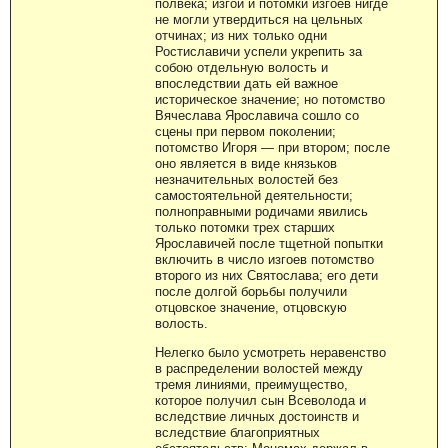
полвека; изгои и потомки изгоев нигде
не могли утвердиться на цельных
отчинах; из них только одни
Ростиславичи успели укрепить за
собою отдельную волость и
впоследствии дать ей важное
историческое значение; но потомство
Вячеслава Ярославича сошло со
сцены при первом поколении;
потомство Игоря — при втором; после
оно является в виде князьков
незначительных волостей без
самостоятельной деятельности;
полноправными родичами явились
только потомки трех старших
Ярославичей после тщетной попытки
включить в число изгоев потомство
второго из них Святослава; его дети
после долгой борьбы получили
отцовское значение, отцовскую
волость.
Нелегко было усмотреть неравенство
в распределении волостей между
тремя линиями, преимущество,
которое получил сын Всеволода и
вследствие личных достоинств и
вследствие благоприятных