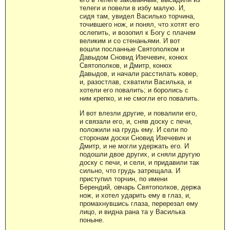
телеги и повели в избу малую. И,
сидя там, увидел Василько торчина,
точившего нож, и понял, что хотят его
ослепить, и возопил к Богу с плачем
великим и со стенаньями. И вот
вошли посланные Святополком и
Давыдом Сновид Изечевич, конюх
Святополков, и Дмитр, конюх
Давыдов, и начали расстилать ковер,
и, разостлав, схватили Василька, и
хотели его повалить; и боролись с
ним крепко, и не смогли его повалить.
И вот влезли другие, и повалили его,
и связали его, и, сняв доску с печи,
положили на грудь ему. И сели по
сторонам доски Сновид Изечевич и
Дмитр, и не могли удержать его. И
подошли двое других, и сняли другую
доску с печи, и сели, и придавили так
сильно, что грудь затрещала. И
приступил торчин, по имени
Берендий, овчарь Святополков, держа
нож, и хотел ударить ему в глаз, и,
промахнувшись глаза, перерезал ему
лицо, и видна рана та у Василька
поныне.