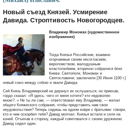
(Михаил) Изяславич.
Новый съезд Князей. Усмирение
Давида. Строптивость Новогородцев.
Владимир Мономах (художественное
изображение)
Тогда Князья Российские, взаимно
огорчаемые своим несогласием,
вероломством, малодушным
властолюбием, вторично собралися близ
Киева: Святополк, Мономах и
Святославичи; заключили [30 Июня 1100 г.]
новый союз между собою и звали Давида.
Сей Князь Владимирский не дерзнул их ослушаться; но приехав,
гордо сказал: «Я здесь: чего от меня хотите? кто недоволен
мною?..» Не ты ли сам, — ответствовал ему Владимир, — желал
общего Княжеского собрания, чтобы представить нам свои
неудовольствия? Теперь сидишь на одном ковре с братьями: говори,
кто и чем оскорбил тебя? Давид молчал. Князья встали и сели на
коней. Отъехав в сторону, каждый советовался с своею дружиною.
Давид сидел один.