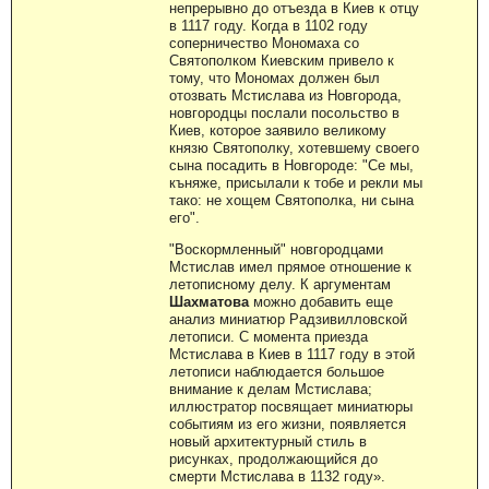
непрерывно до отъезда в Киев к отцу
в 1117 году. Когда в 1102 году
соперничество Мономаха со
Святополком Киевским привело к
тому, что Мономах должен был
отозвать Мстислава из Новгорода,
новгородцы послали посольство в
Киев, которое заявило великому
князю Святополку, хотевшему своего
сына посадить в Новгороде: "Се мы,
къняже, присылали к тобе и рекли мы
тако: не хощем Святополка, ни сына
его".
"Воскормленный" новгородцами
Мстислав имел прямое отношение к
летописному делу. К аргументам
Шахматова
можно добавить еще
анализ миниатюр Радзивилловской
летописи. С момента приезда
Мстислава в Киев в 1117 году в этой
летописи наблюдается большое
внимание к делам Мстислава;
иллюстратор посвящает миниатюры
событиям из его жизни, появляется
новый архитектурный стиль в
рисунках, продолжающийся до
смерти Мстислава в 1132 году».