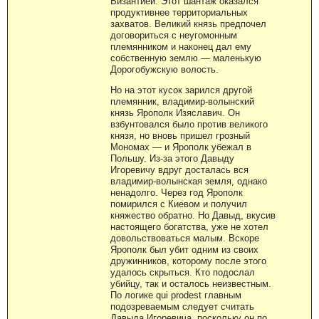
Византией. Этот шантаж оказался
продуктивнее территориальных
захватов. Великий князь предпочел
договориться с неугомонным
племянником и наконец дал ему
собственную землю — маленькую
Дорогобужскую волость.
Но на этот кусок зарился другой
племянник, владимир-волынский
князь Ярополк Изяславич. Он
взбунтовался было против великого
князя, но вновь пришел грозный
Мономах — и Ярополк убежал в
Польшу. Из-за этого Давыду
Игоревичу вдруг досталась вся
владимир-волынская земля, однако
ненадолго. Через год Ярополк
помирился с Киевом и получил
княжество обратно. Но Давыд, вкусив
настоящего богатства, уже не хотел
довольствоваться малым. Вскоре
Ярополк был убит одним из своих
дружинников, которому после этого
удалось скрыться. Кто подослал
убийцу, так и осталось неизвестным.
По логике qui prodest главным
подозреваемым следует считать
Давыда Игоревича, поскольку он по