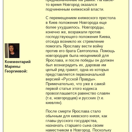
то время Новгород оказался
подчиненным княжеской власти.
С перемещением княжеского престола
в Киев положение Новгорода еще
более ухудшилось. Новгородцы,
конечно же, возражали против
господствующего положения Киева,
отсюда возникло их стремление
помогать Ярославу вести войну
против его брата Святополка. Помощь
новгородцев была неоценимой для
Ярослава, и после победы он должен
Комментарий
был вознаградить их, даровав им
Марины
целый ряд грамот, одна из которых
Георгиевой:
представляется первоначальной
версией «Русской Правды».
Примечательно, что уже в самой
первой статье этого кодекса
провозглашается равенство славян
(т.е, новгородцев) и русских (т.е.
киевлян).
После смерти Ярослава стало
обычным для киевского князя, как
главы русского государства,
назначать старшего сына своим
наместником в Новгород. Поскольку