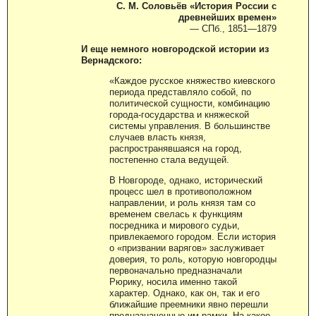
С. М. Соловьёв «История России с
древнейших времен»
— СПб., 1851—1879
И еще немного новгородской истории из
Вернадского:
«Каждое русское княжество киевского
периода представляло собой, по
политической сущности, комбинацию
города-государства и княжеской
системы управления. В большинстве
случаев власть князя,
распространявшаяся на город,
постепенно стала ведущей.
В Новгороде, однако, исторический
процесс шел в противоположном
направлении, и роль князя там со
временем свелась к функциям
посредника и мирового судьи,
привлекаемого городом. Если история
о «призвании варягов» заслуживает
доверия, то роль, которую новгородцы
первоначально предназначали
Рюрику, носила именно такой
характер. Однако, как он, так и его
ближайшие преемники явно перешли
предназначенные им рамки. На какое-