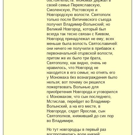
обстоятельств: Мономах держал в
своей семье Переяславскую,
Смоленскую, Ростовскую и
Новгородскую волости. Святополк
только после Витичевского съезда
получил Владимир-Волынский; но
Великий Новгород, который был
всегда так тесно связан с Киевом,
Новгород принадлежал не ему; всех
меньше была волость Святославичей:
они ничего не получили в прибавок к
первоначальной отцовской волости,
притом же их было три брата,
Святополку, как видно, очень не
нравилось, что Новгород не
находится в его семье; но отнять его
у Мономаха без вознаграждения было
нельзя; вот почему он решился
пожертвовать Волынью для
приобретения Новгорода и уговорился
с Мономахом, что сын последнего,
Мстислав, перейдет во Владимир-
Волынский, а на его месте, в
Новгороде, сядет Ярослав, сын
Святополков, княживший до сих пор
во Владимире.
Но тут новгородцы в первый раз
воспротивились воле князей: