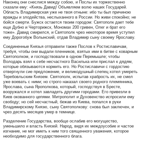
Наконец они снеслися между собою, и Послы их торжественно
сказали ему: «Князь Давид! Объявляем волю наших Государей.
Область Владимирская уже не твоя отныне: ибо ты был причиною
вражды и злодейства, неслыханного в России. Но живи спокойно; не
бойся смерти. Бужск остается твоим городом: Святополк дает тебе
еще Дубно и Черторижск, Мономах 200 гривен, Олег и брат его
тоже». Давид смирился, и Святополк чрез некоторое время уступил
ему Дорогобуж Волынский, отдав Владимир сыну своему Ярославу.
Соединенные Князья отправили также Послов к Ростиславичам,
требуя, чтобы они выдали пленников, взятых ими в битве с коварным
Святополком, и господствовали в одном Перемышле; чтобы
Володарь взял к себе несчастного Василька или прислал к дядям,
которые обязываются кормить его. Но Ростиславичи с гордостию
отвергнули сие предложение, и великодушный слепец хотел умереть
Теребовльским Князем. Святополк, испытав храбрость их, не смел
уже воевать с ними; но строго наказал своего родного племянника,
Ярослава, сына Ярополкова, который, господствуя в Бресте,
вооружался и хотел завладеть другими городами. Его привезли в
Киев окованного цепями. Митрополит и Духовенство испросили ему
свободу; но сей несчастный, бежав из Киева, попался в руки
Владимирскому Князю, сыну Святополкову: снова был заключен, и
чрез десять месяцев умер в темнице.
Разделение Государства, вообще ослабив его могущество,
уменьшило и власть Князей. Народ, видя их междоусобие и частое
изгнание, не мог иметь к ним того священного уважения, которое
необходимо для государственного блага.