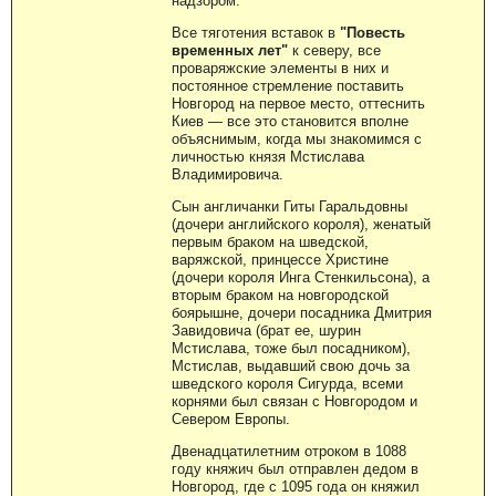
надзором.
Все тяготения вставок в
"Повесть
временных лет"
к северу, все
проваряжские элементы в них и
постоянное стремление поставить
Новгород на первое место, оттеснить
Киев — все это становится вполне
объяснимым, когда мы знакомимся с
личностью князя Мстислава
Владимировича.
Сын англичанки Гиты Гаральдовны
(дочери английского короля), женатый
первым браком на шведской,
варяжской, принцессе Христине
(дочери короля Инга Стенкильсона), а
вторым браком на новгородской
боярышне, дочери посадника Дмитрия
Завидовича (брат ее, шурин
Мстислава, тоже был посадником),
Мстислав, выдавший свою дочь за
шведского короля Сигурда, всеми
корнями был связан с Новгородом и
Севером Европы.
Двенадцатилетним отроком в 1088
году княжич был отправлен дедом в
Новгород, где с 1095 года он княжил