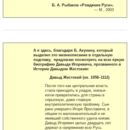
Б. А. Рыбаков «Рождение Руси».
— М., 2003
А я здесь, благодаря Б. Акунину, который
выделил это жизнеописание в отдельную
подглаву, предлагаю посмотреть на всю яркую
биографию Давыда Игоревича, прозванного в
Истории Давыдом Жестоким:
Давыд Жестокий (ок. 1058–1112)
После того как центральная власть
стала приходить в упадок, князья-
изгои превратились для страны в
серьезную, даже главную
внутриполитическую проблему. Сын
рано умершего Игоря Ярославича, в
общем-то малозначительный и не
имевший собственного удела князек
Давыд Игоревич целых двадцать лет
держал в напряжении всю Русь