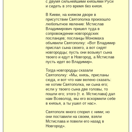
с двумя сильнейшими князьями Руси
и сидеть в это время без князя.
В Киеве, на княжом дворе в
присутствии Святополка произошло
любопытное явление: Мстислав
Владимирович пришел туда в
сопровождении новгородских
посланцев; посланцы Мономаха
объявили Святополку: «Вот Владимир
прислал сына своего, а вот сидят
новгородцы; пусть они возьмут сына
твоего и едут в Новгород, а Мстислав
пусть идет во Владимир».
Тогда новгородцы сказали
Святополку: «Мы, князь, присланы
сюда, и вот что нам велено сказать:
не хотим Святополка, ни сына его;
если у твоего сына две головы, то
пошли его; этого (т. е. Мстислава) дал
нам Всеволод, мы его вскормили себе
в князья, а ты ушел от нас».
Святополк много спорил с ними; но
они поставили на своем, взяли
Мстислава и повели его назад в
Новгород».