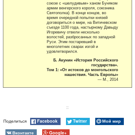
союзе с «шелудивым» ханом Буняком
армии венгерского короля, союзника
Святополка). В конце концов, во
время очередной попытки князей
договориться о мире, на Витичевском
съезде 1100 года, настырному Давыду
Игоревичу отвели несколько
волостей, разбросанных по западной
Руси. Этим постаревший в
многолетних сварах изгой и
удовлетворился.
Б. Акунин «История Российского
государства».
Том 1: «От истоков до монгольского
нашествия. Часть Европы»
— М., 2014
::
Facebook
Twitter
Мой мир
Поделиться
Вконтакте
Google+