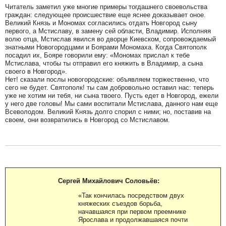
Читатель заметил уже многие примеры тогдашнего своевольства
граждан: следующее происшествие еще яснее доказывает оное.
Великий Князь и Мономах согласились отдать Новгород сыну
первого, а Мстиславу, в замену сей области, Владимир. Исполняя
волю отца, Мстислав явился во дворце Киевском, сопровождаемый
знатными Новогородцами и Боярами Мономаха. Когда Святополк
посадил их, Бояре говорили ему: «Мономах прислал к тебе
Мстислава, чтобы ты отправил его княжить в Владимир, а сына
своего в Новгород».
Нет! сказали послы новогородские: объявляем торжественно, что
сего не будет. Святополк! ты сам добровольно оставил нас: теперь
уже не хотим ни тебя, ни сына твоего. Пусть едет в Новгород, ежели
у него две головы! Мы сами воспитали Мстислава, данного нам еще
Всеволодом. Великий Князь долго спорил с ними; но, поставив на
своем, они возвратились в Новгород со Мстиславом.
Сергей Михайлович Соловьёв:
«Так кончилась посредством двух
княжеских съездов борьба,
начавшаяся при первом преемнике
Ярослава и продолжавшаяся почти