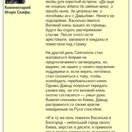
якобы для короткой встречи:
«Да аще
не хощеши ждати до имянин моих, и
Комментарий
прииди ныне, да целуеши мя, и
Игоря Скифа:
поседимы вси с Давыдом»
. Ничего не
подозревая, Василько явился.
Великий князь вышел из горницы,
будто бы отдать распоряжения
слугам. После этого гостя
арестовали, заковали в кандалы и
поместили под стражу.
На другой день Святополк стал
жаловаться боярам на
предполагаемого заговорщика, но,
видимо, не нашел у своего окружения
поддержки и, если верить летописи,
стал склоняться к тому, чтобы
освободить теребовльского князя.
Однако Давыд попросил передать
узника ему, на что великий князь
охотно согласился — умыл руки.
Вывезя пленника из Киева, Давыд
расправился со своим врагом
невиданным на Руси способом.
«И в ту же ночь повезли Василька в
Белгород – небольшой город около
Киева, верстах в десяти; и привезли
его в телеге закованным, высадили из