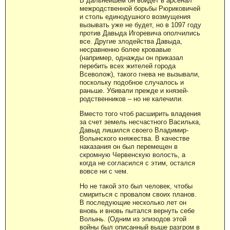
В дальнейшем он войдет в арсенал
межродственной борьбы Рюриковичей
и столь единодушного возмущения
вызывать уже не будет, но в 1097 году
против Давыда Игоревича ополчились
все. Другие злодейства Давыда,
несравненно более кровавые
(например, однажды он приказал
перебить всех жителей города
Всеволож), такого гнева не вызывали,
поскольку подобное случалось и
раньше. Убивали прежде и князей-
родственников – но не калечили.
Вместо того чтоб расширить владения
за счет земель несчастного Василька,
Давыд лишился своего Владимир-
Волынского княжества. В качестве
наказания он был перемещен в
скромную Червенскую волость, а
когда не согласился с этим, остался
вовсе ни с чем.
Но не такой это был человек, чтобы
смириться с провалом своих планов.
В последующие несколько лет он
вновь и вновь пытался вернуть себе
Волынь. (Одним из эпизодов этой
войны был описанный выше разгром в