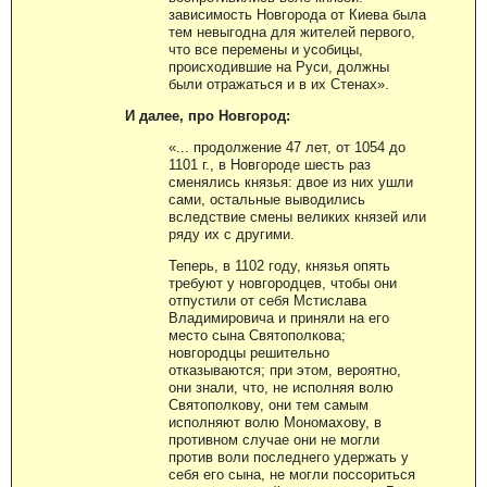
зависимость Новгорода от Киева была
тем невыгодна для жителей первого,
что все перемены и усобицы,
происходившие на Руси, должны
были отражаться и в их Стенах».
И далее, про Новгород:
«... продолжение 47 лет, от 1054 до
1101 г., в Новгороде шесть раз
сменялись князья: двое из них ушли
сами, остальные выводились
вследствие смены великих князей или
ряду их с другими.
Теперь, в 1102 году, князья опять
требуют у новгородцев, чтобы они
отпустили от себя Мстислава
Владимировича и приняли на его
место сына Святополкова;
новгородцы решительно
отказываются; при этом, вероятно,
они знали, что, не исполняя волю
Святополкову, они тем самым
исполняют волю Мономахову, в
противном случае они не могли
против воли последнего удержать у
себя его сына, не могли поссориться