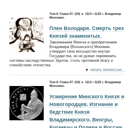
Том II. Глава 07. (04) ► 1113—1125 г. Владимир
Мономах.
Плен Володаря. Смерть трех
Князей знаменитых.
Завоеванием Минска и приобретением
Владимира (Волынского) Мономах
утвердил свое могущество внутри
Государства, но не думал переменить
системы наследственных Уделов, столь противной благу и
спокойствию отечества.
►
читать полностью...
Том II. Глава 07. (03) ► 1113—1125 г. Владимир
Мономах.
Усмирение Минского Князя и
Новогородцев. Изгнание и
бедствие Князя
Владимирского. Венгры,
Богемцы и Поляки в России.