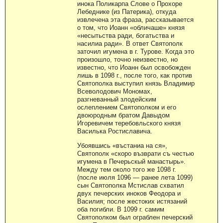
инока Поликарпа Слове о Прохоре
Лебеднике (из Патерика), откуда
извлечена эта фраза, рассказывается
о том, что Иоанн «обличаше» князя
«несытьства ради, богатьства и
насилиа ради». В ответ Святополк
заточил игумена в г. Турове. Когда это
произошло, точно неизвестно, но
известно, что Иоанн был освобожден
лишь в 1098 г., после того, как против
Святополка выступил князь Владимир
Всеволодович Мономах,
разгневанный злодейским
ослеплением Святополком и его
двоюродным братом Давыдом
Игоревичем теребовльского князя
Василька Ростиславича.
Убоявшись «въстаниа на ся»,
Святополк «скоро възврати съ честью
игумена в Печерьскый манастырь».
Между тем около того же 1098 г.
(после июля 1096 — ранее лета 1099)
сын Святополка Мстислав схватил
двух печерских иноков Феодора и
Василия; после жестоких истязаний
оба погибли. В 1099 г. самим
Святополком был ограблен печерский