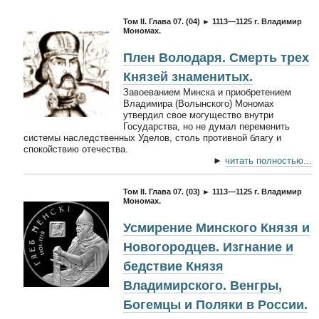
Том II. Глава 07. (04) ► 1113—1125 г. Владимир
Мономах.
Плен Володаря. Смерть трех
Князей знаменитых.
Завоеванием Минска и приобретением
Владимира (Волынского) Мономах
утвердил свое могущество внутри
Государства, но не думал переменить
системы наследственных Уделов, столь противной благу и
спокойствию отечества.
►
читать полностью...
Том II. Глава 07. (03) ► 1113—1125 г. Владимир
Мономах.
Усмирение Минского Князя и
Новогородцев. Изгнание и
бедствие Князя
Владимирского. Венгры,
Богемцы и Поляки в России.