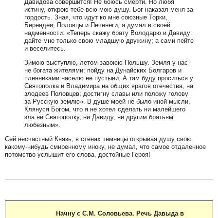
Давидова совершится! Не боюсь смерти. Но любя
истину, открою тебе всю мою душу. Бог наказал меня за
гордость. Зная, что идут ко мне союзные Торки,
Берендеи, Половцы и Печенеги, я думал в своей
надменности: «Теперь скажу брату Володарю и Давиду:
дайте мне только свою младшую дружину; а сами пейте
и веселитесь.
Зимою выступлю, летом завоюю Польшу. Земля у нас
не богата жителями: пойду на Дунайских Болгаров и
пленниками населю ее пустыни. А там буду проситься у
Святополка и Владимира на общих врагов отечества, на
злодеев Половцев; достигну славы или положу голову
за Русскую землю». В душе моей не было иной мысли.
Клянуся Богом, что я не хотел сделать ни малейшего
зла ни Святополку, ни Давиду, ни другим братьям
любезным».
Сей несчастный Князь, в стенах темницы открывая душу свою
какому-нибудь смиренному иноку, не думал, что самое отдаленное
потомство услышит его слова, достойные Героя!
Начну с С.М. Соловьева. Речь Давыда в