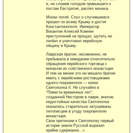
и, не сломив голодом привыкшего к
постам Евстратия, распял монаха.
Монах погиб. Слух о случившемся
прошел по всему Крыму и достиг
Константинополя. Император
Византии Алексей Комнин
преступлений не прощал, шутить не
любил и уничтожил еврейскую
общину в Крыму.
Лаврская братия, несомненно, не
пребывала в неведении относительно
обращения еврейского торговца с
монахом их собственного монастыря.
И тем не менее это не мешало братии
иметь с еврейскими ростовщиками
одного покровителя — князя
Святополка II. Не случайно в
"Повести временных лет",
созданной Нестором в лавре, многие
недостойные качества Святополка
оказались старательно затушеваны
летописцем в угоду покровителю
монастыря.
Свои претензии к Святополку первый
историк земли Русской выразил
крайне сдержанно...»