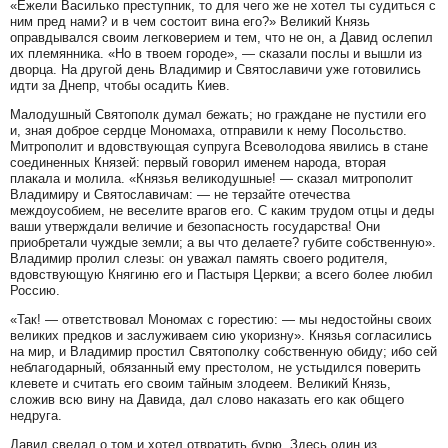
«Ежели Василько преступник, то для чего же не хотел ты судиться с
ним пред нами? и в чем состоит вина его?» Великий Князь
оправдывался своим легковерием и тем, что не он, а Давид ослепил
их племянника. «Но в твоем городе», — сказали послы и вышли из
дворца. На другой день Владимир и Святославичи уже готовились
идти за Днепр, чтобы осадить Киев.
Малодушный Святополк думал бежать; но граждане не пустили его
и, зная доброе сердце Мономаха, отправили к нему Посольство.
Митрополит и вдовствующая супруга Всеволодова явились в стане
соединенных Князей: первый говорил именем народа, вторая
плакала и молила. «Князья великодушные! — сказал митрополит
Владимиру и Святославичам: — не терзайте отечества
междоусобием, не веселите врагов его. С каким трудом отцы и деды
ваши утверждали величие и безопасность государства! Они
приобретали чуждые земли; а вы что делаете? губите собственную».
Владимир пролил слезы: он уважал память своего родителя,
вдовствующую Княгиню его и Пастыря Церкви; а всего более любил
Россию.
«Так! — ответствовал Мономах с горестию: — мы недостойны своих
великих предков и заслуживаем сию укоризну». Князья согласились
на мир, и Владимир простил Святополку собственную обиду; ибо сей
неблагодарный, обязанный ему престолом, не устыдился поверить
клевете и считать его своим тайным злодеем. Великий Князь,
сложив всю вину на Давида, дал слово наказать его как общего
недруга.
Давид сведал о том и хотел отвратить бурю. Здесь один из