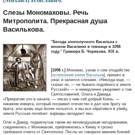
(Михаил) Изяславич.
Слезы Мономаховы. Речь
Митрополита. Прекрасная душа
Василькова.
"Беседа злополучного Василька с
иноком Василием в темнице в 1098
году." Гравюра Б. Чорикова. XIX в.
[1098 г.]
Мономах, узнав о сем злодействе
[
ослепление князя Василька
], пришел в
ужас и залился слезами. «Никогда еще, —
сказал он, — не бывало подобного в земле
Русской!» — и немедленно уведомил о том
Святославичей, Олега и Давида.
«Прекратим зло в начале, — писал к ним сей добрый Князь: —
накажем изверга, который посрамил отечество и дал нож брату на
брата; или кровь еще более польется, и мы все обратимся в убийц;
земля Русская погибнет: варвары овладеют ею».
Олег и Давид, подвигнутые таким же великодушным негодованием,
соединились с Мономахом, приближились к Киеву и грозно
требовали ответа от Святополка. Послы их говорили именем Князей: