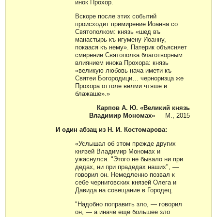
инок Прохор.
Вскоре после этих событий
происходит примирение Иоанна со
Святополком: князь «шед въ
манастырь къ игумену Иоанну,
покаася къ нему». Патерик объясняет
смирение Святополка благотворным
влиянием инока Прохора: князь
«великую любовь нача имети къ
Святеи Богородици… черноризца же
Прохора оттоле велми чтяше и
блажаше».»
Карпов А. Ю. «Великий князь
Владимир Мономах»
— М., 2015
И один абзац из Н. И. Костомарова:
«Услышал об этом прежде других
князей Владимир Мономах и
ужаснулся. "Этого не бывало ни при
дедах, ни при прадедах наших", —
говорил он. Немедленно позвал к
себе черниговских князей Олега и
Давида на совещание в Городец.
"Надобно поправить зло, — говорил
он, — а иначе еще большее зло