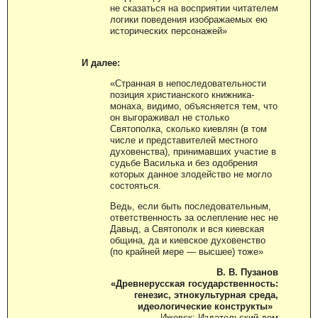
не сказаться на восприятии читателем
логики поведения изображаемых ею
исторических персонажей»
И далее:
«Странная в непоследовательности
позиция христианского книжника-
монаха, видимо, объясняется тем, что
он выгораживал не столько
Святополка, сколько киевлян (в том
числе и представителей местного
духовенства), принимавших участие в
судьбе Василька и без одобрения
которых данное злодейство не могло
состояться.
Ведь, если быть последовательным,
ответственность за ослепление нес не
Давыд, а Святополк и вся киевская
община, да и киевское духовенство
(по крайней мере — высшее) тоже»
В. В. Пузанов
«Древнерусская государственность:
генезис, этнокультурная среда,
идеологические конструкты»
— Ижевск: Издательский дом