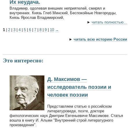
Их неудача.
Владимир, одолевая внешних неприятелей, смирял и
внутренних. Князь Глеб Минский, Беспокойные Новгородцы,
Князь Ярослав Владимирский,
►
читать полностью...
1
|
2
|
3
|
4
|
5
|
6
|
7
|
8
|
9
|
10
→
►
читать всю историю России
Это интересно:
Д. Максимов —
исследователь поэзии и
человек поэзии
Представляем статью о российском
литературоведе, поэте, докторе
филологических наук Дмитрии Евгеньевиче Максимове. Статья
вошла в книгу И. Альми "Внутренний строй литературного
произведения".