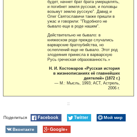
будет, начнет брат брата умерщвлять,
и погибнет земля русская, и половцы
возьмут землю русскую". Давид и
Олег Святославичи также пришли в
ужас и говорили: "Подобного не
бывало еще в роде нашем".
Действительно не бывало: в
княжеском роде прежде случались
варварские братоубийства, но
ослеплений еще не бывало. Этот род
злодеяния принесла в варварскую
Русь греческая образованность.»
Н. И. Костомаров «Русская история
в жизнеописаниях её главнейших
деятелей» (1872 г.)
— М.: Мысль, 1993; АСТ, Астрель,
2006 г.
::
Facebook
Twitter
Мой мир
Поделиться
Вконтакте
Google+