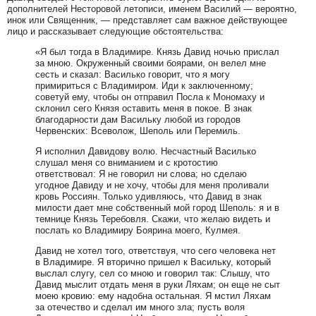
дополнителей Несторовой летописи, именем Василий — вероятно,
инок или Священник, — представляет сам важное действующее
лицо и рассказывает следующие обстоятельства:
«Я был тогда в Владимире. Князь Давид ночью прислал
за мною. Окруженный своими боярами, он велел мне
сесть и сказал: Василько говорит, что я могу
примириться с Владимиром. Иди к заключенному;
советуй ему, чтобы он отправил Посла к Мономаху и
склонил сего Князя оставить меня в покое. В знак
благодарности дам Васильку любой из городов
Червенских: Всеволож, Шеполь или Перемиль.
Я исполнил Давидову волю. Несчастный Василько
слушал меня со вниманием и с кротостию
ответствовал: Я не говорил ни слова; но сделаю
угодное Давиду и не хочу, чтобы для меня проливали
кровь Россиян. Только удивляюсь, что Давид в знак
милости дает мне собственный мой город Шеполь: я и в
темнице Князь Теребовля. Скажи, что желаю видеть и
послать ко Владимиру Боярина моего, Кулмея.
Давид не хотел того, ответствуя, что сего человека нет
в Владимире. Я вторично пришел к Васильку, который
выслал слугу, сел со мною и говорил так: Слышу, что
Давид мыслит отдать меня в руки Ляхам; он еще не сыт
моею кровию: ему надобна остальная. Я мстил Ляхам
за отечество и сделал им много зла; пусть воля