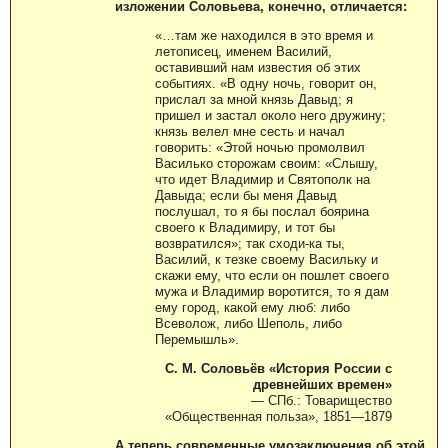
изложении Соловьева, конечно, отличается:
«…там же находился в это время и
летописец, именем Василий,
оставивший нам известия об этих
событиях. «В одну ночь, говорит он,
прислал за мной князь Давыд; я
пришел и застал около него дружину;
князь велел мне сесть и начал
говорить: «Этой ночью промолвил
Василько сторожам своим: «Слышу,
что идет Владимир и Святополк на
Давыда; если бы меня Давыд
послушал, то я бы послал боярина
своего к Владимиру, и тот бы
возвратился»; так сходи-ка ты,
Василий, к тезке своему Васильку и
скажи ему, что если он пошлет своего
мужа и Владимир воротится, то я дам
ему город, какой ему люб: либо
Всеволож, либо Шеполь, либо
Перемышль».
С. М. Соловьёв «История России с
древнейших времен»
— СПб.: Товарищество
«Общественная польза», 1851—1879
А теперь современные умозаключения об этой