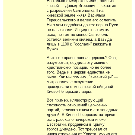
Но только съезд окончился, один из
князей — Давыд Игоревич — схватил
с разрешения Святополка II на
киевской земле князя Василька
Теребовльского и велел его ослепить.
Ни о чем подобном до тех пор на Руси
не слыхивали. Инцидент возмутил
всех, но тем не менее Святополк
остался великим князем, а Давыда
лишь в 1100 г. "сослали" княжить в
Бужск.
А что же православная церковь? Она,
разумеется, осудила эту акцию с
христианских позиций, но не более
того. Ведь и в церкви единства не
было. Как мы помним, "византийцы" —
митрополичье окружение —
враждовали с монашеской общиной
Киево-Печерской лавры.
Вот пример, иллюстрирующий
сложность отношений церковных
партий, великого князя и его западных
друзей. В Киево-Печерском патерике
есть рассказ о печерском иноке
Евстратии, проданном в Крыму
торговцу-иудею. Тот требовал от
инока отречения от Христа, мучил его