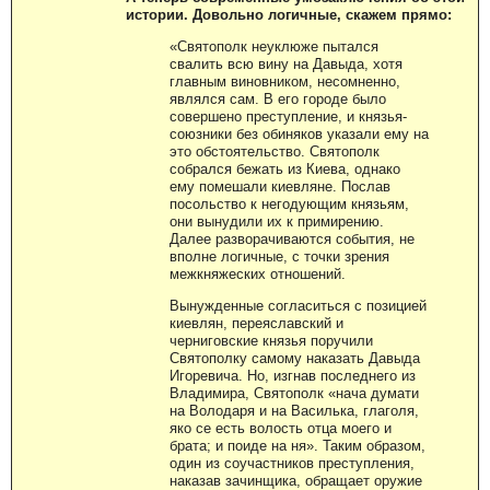
истории. Довольно логичные, скажем прямо:
«Святополк неуклюже пытался
свалить всю вину на Давыда, хотя
главным виновником, несомненно,
являлся сам. В его городе было
совершено преступление, и князья-
союзники без обиняков указали ему на
это обстоятельство. Святополк
собрался бежать из Киева, однако
ему помешали киевляне. Послав
посольство к негодующим князьям,
они вынудили их к примирению.
Далее разворачиваются события, не
вполне логичные, с точки зрения
межкняжеских отношений.
Вынужденные согласиться с позицией
киевлян, переяславский и
черниговские князья поручили
Святополку самому наказать Давыда
Игоревича. Но, изгнав последнего из
Владимира, Святополк «нача думати
на Володаря и на Василька, глаголя,
яко се есть волость отца моего и
брата; и поиде на ня». Таким образом,
один из соучастников преступления,
наказав зачинщика, обращает оружие