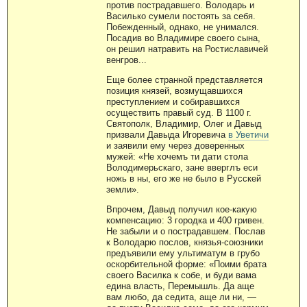
против пострадавшего. Володарь и
Василько сумели постоять за себя.
Побежденный, однако, не унимался.
Посадив во Владимире своего сына,
он решил натравить на Ростиславичей
венгров...
Еще более странной представляется
позиция князей, возмущавшихся
преступлением и собиравшихся
осуществить правый суд. В 1100 г.
Святополк, Владимир, Олег и Давыд
призвали Давыда Игоревича
в Уветичи
и заявили ему через доверенных
мужей: «Не хочемъ ти дати стола
Володимерьскаго, зане вверглъ еси
ножь в ны, его же не было в Русскей
земли».
Впрочем, Давыд получил кое-какую
компенсацию: 3 городка и 400 гривен.
Не забыли и о пострадавшем. Послав
к Володарю послов, князья-союзники
предъявили ему ультиматум в грубо
оскорбительной форме: «Поими брата
своего Василка к собе, и буди вама
едина власть, Перемышль. Да аще
вам любо, да седита, аще ли ни, —