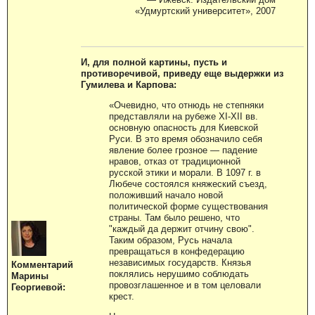
«Удмуртский университет», 2007
И, для полной картины, пусть и
противоречивой, приведу еще выдержки из
Гумилева и Карпова:
«Очевидно, что отнюдь не степняки
представляли на рубеже XI-XII вв.
основную опасность для Киевской
Руси. В это время обозначило себя
явление более грозное — падение
нравов, отказ от традиционной
русской этики и морали. В 1097 г. в
Любече состоялся княжеский съезд,
положивший начало новой
политической форме существования
страны. Там было решено, что
"каждый да держит отчину свою".
Таким образом, Русь начала
превращаться в конфедерацию
независимых государств. Князья
Комментарий
поклялись нерушимо соблюдать
Марины
провозглашенное и в том целовали
Георгиевой:
крест.