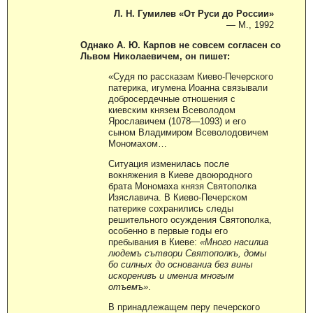
Л. Н. Гумилев «От Руси до России»
— М., 1992
Однако А. Ю. Карпов не совсем согласен со
Львом Николаевичем, он пишет:
«Судя по рассказам Киево-Печерского
патерика, игумена Иоанна связывали
добросердечные отношения с
киевским князем Всеволодом
Ярославичем (1078—1093) и его
сыном Владимиром Всеволодовичем
Мономахом…
Ситуация изменилась после
вокняжения в Киеве двоюродного
брата Мономаха князя Святополка
Изяславича. В Киево-Печерском
патерике сохранились следы
решительного осуждения Святополка,
особенно в первые годы его
пребывания в Киеве:
«Много насилиа
людемъ сътвори Святополкъ, домы
бо силных до основаниа без вины
искоренивъ и имениа многым
отъемъ»
.
В принадлежащем перу печерского