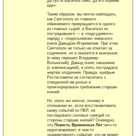
да пусти Василка семо, да его кормим
еде».
Таким образом, мы могли наблюдать,
как Святополк из главного
обвиняемого превращается в одного
из главных судей, а Василько из
пострадавшего — в «подсудимого»
наряду с «подельником» киевского
князя Давыдом Игоревичем. При этом
Святополк не только не ответил за
содеянное, но и оказался в выигрыше
(к нему перешел Владимир-
Волынский), Давыд понес наказание
(с компенсацией), и опять пострадала
жертва злодеяния. Правда, храбрые
Ростиславичи не согласились с
отведенной им ролью и
проигнорировали требование старших
князей.
Но, опять же неясно, почему в
отношении их, если восстанавливать
канву событий по ПВЛ, не
последовало силовых санкций со
стороны старших князей? Очевидно,
что
Повесть Временных Лет
чего-то
недоговаривает, в чем-то
«корректирует» события, что не может