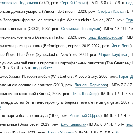
еловек из Подольска
(2020, реж.
Сергей Серзин
). IMDb 6.8 / Я: 7.6 ►
под
енсан должен умереть (Vincent doit mourir, 2023, реж.
Стефан Кастанг
). 
а Западном фронте без перемен (Im Westen nichts Neues, 2022, реж.
Эдв
есять негритят (СССР, 1987, реж.
Станислав Говорухин
). IMDb 7.8 / Я: 7
мериканское чтиво (American Fiction, 2023, реж.
Корд Джефферсон
). IMD
ришельцы из прошлого (Beforeigners, сериал 2019-2022, реж.
Йенс Лиен
)
ью-Йорк, Нью-Йорк (Synecdoche, New York, 2008, реж.
Чарли Кауфман
).
луб любителей книг и пирогов из картофельных очистков (The Guernsey Lit
MDb 7.3 / Я: 7.5 ►
подробнее
амоубийцы. История любви (Wristcutters: A Love Story, 2006, реж.
Горан 
адо мною солнце не садится (2019, реж.
Любовь Борисова
). IMDb 7.2 / 
осиком по мостовой (Barfuß, 2005, реж.
Тиль Швайгер
). IMDb 7.1 / Я: 7.
 всегда хотел быть гангстером (J’ai toujours rêvé d’être un gangster, 2007,
k
 четверг и больше никогда (1977, реж.
Анатолий Эфрос
). IMDb 7.1 / Я: 7
ень курка (Boss Level, 2019, реж.
Джо Карнахан
) IMDb: 6.8 / Я: 7.5 ►
под
едора (Fedora, 1978, реж.
Билли Уайлдер
). IMDb: 6.8 / Я: 7.5 ►
fb