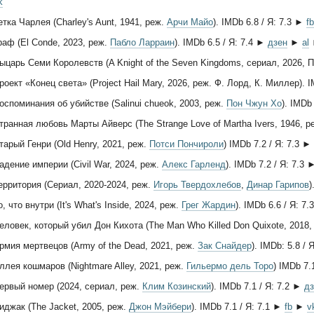
k
етка Чарлея (Charley's Aunt, 1941, реж.
Арчи Майо
). IMDb 6.8 / Я: 7.3 ►
fb
раф (El Conde, 2023, реж.
Пабло Ларраин
). IMDb 6.5 / Я: 7.4 ►
дзен
►
al
ыцарь Семи Королевств (A Knight of the Seven Kingdoms, сериал, 2026, 
роект «Конец света» (Project Hail Mary, 2026, реж. Ф. Лорд, К. Миллер). 
оспоминания об убийстве (Salinui chueok, 2003, реж.
Пон Чжун Хо
). IMDb
транная любовь Марты Айверс (The Strange Love of Martha Ivers, 1946, р
тарый Генри (Old Henry, 2021, реж.
Потси Пончироли
) IMDb 7.2 / Я: 7.3 ►
адение империи (Civil War, 2024, реж.
Алекс Гарленд
). IMDb 7.2 / Я: 7.3
ерритория (Сериал, 2020-2024, реж.
Игорь Твердохлебов
,
Динар Гарипов
)
о, что внутри (It's What's Inside, 2024, реж.
Грег Жардин
). IMDb 6.6 / Я: 7
еловек, который убил Дон Кихота (The Man Who Killed Don Quixote, 2018,
рмия мертвецов (Army of the Dead, 2021, реж.
Зак Снайдер
). IMDb: 5.8 /
ллея кошмаров (Nightmare Alley, 2021, реж.
Гильермо дель Торо
) IMDb 7.
ервый номер (2024, сериал, реж.
Клим Козинский
). IMDb 7.1 / Я: 7.2 ►
дз
иджак (The Jacket, 2005, реж.
Джон Мэйбери
). IMDb 7.1 / Я: 7.1 ►
fb
►
v