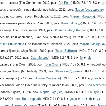
жентльмены (The Gentlemen, 2019, реж.
Гай Ричи
) IMDb 7.8 / Я: 8.3 ►
al
ожа, в которой я живу (La piel que habito, 2011, реж.
Педро Альмодовар
) 
емь психопатов (Seven Psychopaths, 2012, реж.
Мартин Макдона
). IMDb 
аинственная река (Mystic River, 2003, реж.
Клинт Иствуд
) IMDb 7.9 / Я: 8
азговор (The Conversation, 1974, реж.
Фрэнсис Форд Коппола
) IMDb 7.8 /
асабланка (Casablanca, 1942, реж. Майкл Кёртиц). IMDb 8.5 / Я: 8.1 ►
fb
анши Инишерина
(The Banshees of Inisherin, 2022, реж.
Мартин Макдонах
ролик Джоджо (Jojo Rabbit, 2019, реж.
Тайка Вайтити
). IMDb: 7.9 / Я: 8.2
917 (1917, 2019, реж.
Сэм Мендес
). IMDb 8.2 / Я: 8.1 ►
fb
►
vk
ежавю (Тони Скотт, 2006, реж.
Тони Скотт
) IMDb 7.8 / Я: 8.1 ► подробнее
осподин Никто (Mr. Nobody, 2009, реж.
Жако ван Дормель
). IMDb: 7.7 / Я
ять вечеров (1978, реж.
Никита Михалков
). IMDb 7.6 / Я: 8.1 ►
дзен
►
al
частливое число Слевина (Lucky Number Slevin, 2006, реж.
Пол Макгиган
юльский дождь (1966, реж.
Марлен Хуциев
). IMDb 7.6 / Я: 8.1 ►
дзен
►
046 (2004, реж.
Вонг Карвай
). MDb 7.4 / Я: 8.1 ►
дзен
►
al
►
fb
►
vk
аллада Бастера Скраггса
(The Ballad of Buster Scruggs, 2018, реж.
Итан 