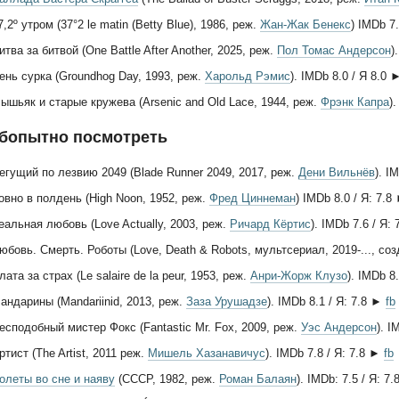
7,2º утром (37°2 le matin (Betty Blue), 1986, реж.
Жан-Жак Бенекс
) IMDb 7
итва за битвой (One Battle After Another, 2025, реж.
Пол Томас Андерсон
)
ень сурка (Groundhog Day, 1993, реж.
Харольд Рэмис
). IMDb 8.0 / Я 8.0
ышьяк и старые кружева (Arsenic and Old Lace, 1944, реж.
Фрэнк Капра
)
юбопытно посмотреть
егущий по лезвию 2049 (Blade Runner 2049, 2017, реж.
Дени Вильнёв
). I
овно в полдень (High Noon, 1952, реж.
Фред Циннеман
) IMDb 8.0 / Я: 7.
еальная любовь (Love Actually, 2003, реж.
Ричард Кёртис
). IMDb 7.6 / Я:
юбовь. Смерть. Роботы (Love, Death & Robots, мультсериал, 2019-..., со
лата за страх (Le salaire de la peur, 1953, реж.
Анри-Жорж Клузо
). IMDb 8
андарины (Mandariinid, 2013, реж.
Заза Урушадзе
). IMDb 8.1 / Я: 7.8 ►
fb
есподобный мистер Фокс (Fantastic Mr. Fox, 2009, реж.
Уэс Андерсон
). I
ртист (The Artist, 2011 реж.
Мишель Хазанавичус
). IMDb 7.8 / Я: 7.8 ►
fb
олеты во сне и наяву
(СССР, 1982, реж.
Роман Балаян
). IMDb: 7.5 / Я: 7