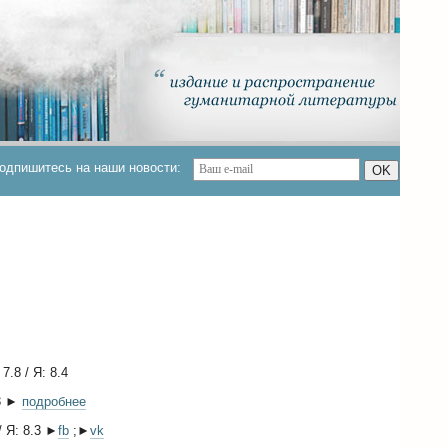
одпишитесь на наши новости:
OK
.8 / Я: 8.4
.3 ►
подробнее
/ Я: 8.3 ►
fb
;►
vk