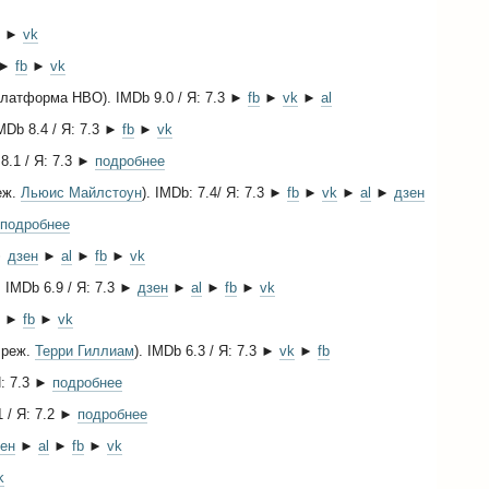
►
vk
►
fb
►
vk
Платформа HBO). IMDb 9.0 / Я: 7.3 ►
fb
►
vk
►
al
IMDb 8.4 / Я: 7.3 ►
fb
►
vk
 8.1 / Я: 7.3 ►
подробнее
еж.
Льюис Майлстоун
). IMDb: 7.4/ Я: 7.3 ►
fb
►
vk
►
al
►
дзен
подробнее
 ►
дзен
►
al
►
fb
►
vk
. IMDb 6.9 / Я: 7.3 ►
дзен
►
al
►
fb
►
vk
.3 ►
fb
►
vk
 реж.
Терри Гиллиам
). IMDb 6.3 / Я: 7.3 ►
vk
►
fb
 Я: 7.3 ►
подробнее
1 / Я: 7.2 ►
подробнее
ен
►
al
►
fb
►
vk
k