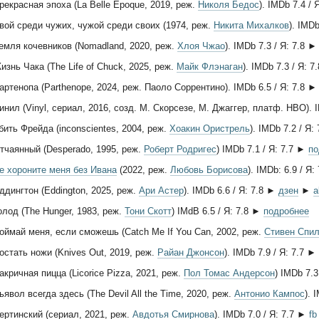
рекрасная эпоха (La Belle Époque, 2019, реж.
Николя Бедос
). IMDb 7.4 /
вой среди чужих, чужой среди своих (1974, реж.
Никита Михалков
). IMD
емля кочевников (Nomadland, 2020, реж.
Хлоя Чжао
). IMDb 7.3 / Я: 7.8 
изнь Чака (The Life of Chuck, 2025, реж.
Майк Флэнаган
). IMDb 7.3 / Я: 
артенопа (Parthenope, 2024, реж. Паоло Соррентино). IMDb 6.5 / Я: 7.8 
инил (Vinyl, сериал, 2016, созд. М. Скорсезе, М. Джаггер, платф. HBO).
бить Фрейда (inconscientes, 2004, реж.
Хоакин Ористрель
). IMDb 7.2 / Я:
тчаянный (Desperado, 1995, реж.
Роберт Родригес
) IMDb 7.1 / Я: 7.7 ►
по
е хороните меня без Ивана
(2022, реж.
Любовь Борисова
). IMDb: 6.9 / Я
ддингтон (Eddington, 2025, реж.
Ари Астер
). IMDb 6.6 / Я: 7.8 ►
дзен
►
a
олод (The Hunger, 1983, реж.
Тони Скотт
) IMdB 6.5 / Я: 7.8 ►
подробнее
оймай меня, если сможешь (Catch Me If You Can, 2002, реж.
Стивен Спил
остать ножи (Knives Out, 2019, реж.
Райан Джонсон
). IMDb 7.9 / Я: 7.7 ►
акричная пицца (Licorice Pizza, 2021, реж.
Пол Томас Андерсон
) IMDb 7.3
ьявол всегда здесь (The Devil All the Time, 2020, реж.
Антонио Кампос
). 
ертинский (сериал, 2021, реж.
Авдотья Смирнова
). IMDb 7.0 / Я: 7.7 ►
fb