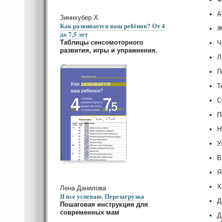
А
Зиннхубер Х.
Как развивается ваш ребёнок? От 4
Ж
до 7,5 лет
Таблицы сенсомоторного
Ч
развития, игры и упражнения.
Л
П
Т
С
П
Н
У
В
Я
Х
Лена Данилова
Я все успеваю. Перезагрузка
Д
Пошаговая инструкция для
современных мам
Д