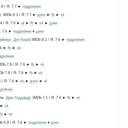
6.8 / Я: 7.7 ►
подробнее
). IMDb 6.1 / Я: 7.7 ►
дзен
►
fb
►
vk
.4 / Я: 7.6 ►
al
►
fb
►
vk
►
дзен
Я: 7.6 ►
подробнее
♦
дзен
айнерт
,
Дэн Кван
) IMDb 8.1 / Я: 7.6 ►
подробнее
7.6 ►
fb
►
vk
дробнее
MDb 7.8 / Я: 7.6 ►
fb
►
vk
MDb 7.8 / Я: 7.6 ►
fb
►
vk
6 / Я: 7.6 ►
vk
►
дзен
►
al
дробнее
реж.
Дрю Годдард
). IMDb 7.1 / Я: 7.6 ►
fb
►
vk
►
vk
fb
►
vk
Db 6.9 / Я: 7.6 ►
подробнее
♦
дзен