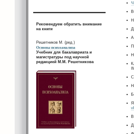
Ч
В
Н
Рекомендуем обратить внимание
на книги
Д
А
Решетников М. (ред.)
П
Основы психоанализа
Учебник для бакалавриата и
Н
магистратуры под научной
редакцией М.М. Решетникова
К
I
С
Н
Б
Я
v
В
Д
Ф