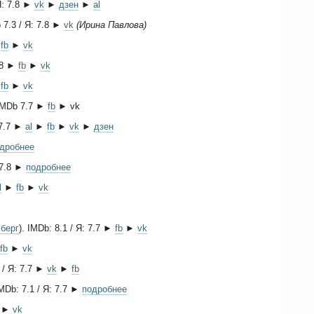
 Я: 7.8 ►
vk
►
дзен
►
al
b 7.3 / Я: 7.8 ►
vk
(Ирина Павлова)
►
fb
►
vk
7.8 ►
fb
►
vk
►
fb
►
vk
 IMDb 7.7 ►
fb
► vk
 7.7 ►
al
►
fb
►
vk
►
дзен
дробнее
: 7.8 ►
подробнее
l
►
fb
►
vk
берг
). IMDb: 8.1 / Я: 7.7 ►
fb
►
vk
fb
►
vk
 / Я: 7.7 ►
vk
►
fb
IMDb: 7.1 / Я: 7.7 ►
подробнее
►
vk