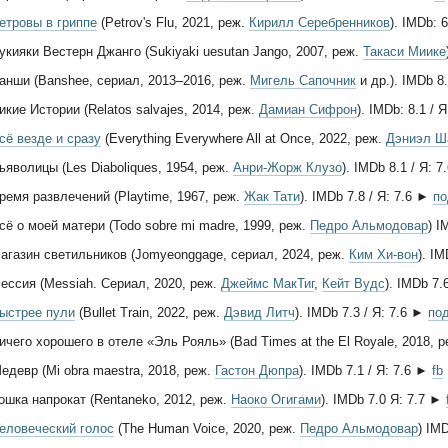
етровы в гриппе
(Petrov's Flu, 2021, реж.
Кирилл Серебренников
). IMDb: 
укияки Вестерн Джанго (Sukiyaki uesutan Jango, 2007, реж.
Такаси Миике
анши (Banshee, сериал, 2013–2016, реж.
Мигель Сапочник
и др.). IMDb 8
икие Истории (Relatos salvajes, 2014, реж.
Дамиан Сифрон
). IMDb: 8.1 / 
сё везде и сразу
(Everything Everywhere All at Once, 2022, реж.
Дэниэл Ш
ьяволицы (Les Diaboliques, 1954, реж.
Анри-Жорж Клузо
). IMDb 8.1 / Я: 
ремя развлечений (Playtime, 1967, реж.
Жак Тати
). IMDb 7.8 / Я: 7.6 ►
по
сё о моей матери (Todo sobre mi madre, 1999, реж.
Педро Альмодовар
) I
агазин светильников (Jomyeonggage, сериал, 2024, реж.
Ким Хи-вон
). I
ессия (Messiah. Сериал, 2020, реж.
Джеймс МакТиг
,
Кейт Вудс
). IMDb 7.
ыстрее пули
(Bullet Train, 2022, реж.
Дэвид Литч
). IMDb 7.3 / Я: 7.6 ►
по
ичего хорошего в отеле «Эль Рояль» (Bad Times at the El Royale, 2018, 
едевр (Mi obra maestra, 2018, реж.
Гастон Дюпра
). IMDb 7.1 / Я: 7.6 ►
fb
ошка напрокат (Rentaneko, 2012, реж.
Наоко Огигами
). IMDb 7.0 Я: 7.7 ►
еловеческий голос
(The Human Voice, 2020, реж.
Педро Альмодовар
) IM