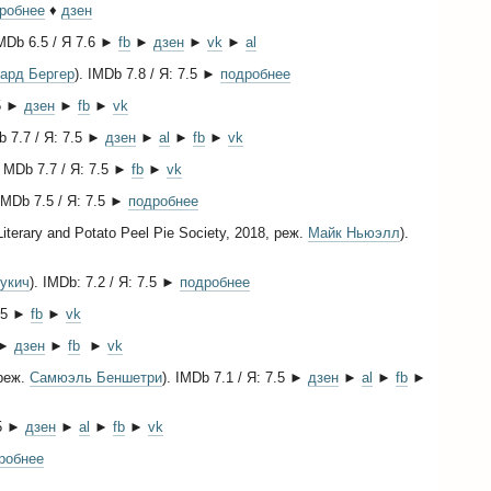
робнее
♦
дзен
IMDb 6.5 / Я 7.6 ►
fb
►
дзен
►
vk
►
al
ард Бергер
). IMDb 7.8 / Я: 7.5 ►
подробнее
.5 ►
дзен
►
fb
►
vk
b 7.7 / Я: 7.5 ►
дзен
►
al
►
fb
►
vk
. MDb 7.7 / Я: 7.5 ►
fb
►
vk
 IMDb 7.5 / Я: 7.5 ►
подробнее
erary and Potato Peel Pie Society, 2018, реж.
Майк Ньюэлл
).
Дукич
). IMDb: 7.2 / Я: 7.5 ►
подробнее
7.5 ►
fb
►
vk
5 ►
дзен
►
fb
►
vk
 реж.
Самюэль Беншетри
). IMDb 7.1 / Я: 7.5 ►
дзен
►
al
►
fb
►
.5 ►
дзен
►
al
►
fb
►
vk
робнее