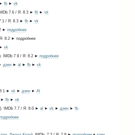
►
fb
►
vk
IMDb 7.6 / Я: 8.3 ►
fb
►
vk
7.1 / Я: 8.3 ►
fb
►
vk
.2 ►
подробнее
 Я: 8.2 ► подробнее
►
vk
). IMDb 7.9 / Я: 8.2 ►
подробнее
 ►
дзен
►
al
►
fb
►
vk
: 8.1 ►
vk
►
дзен
►
Al
►
fb
►
vk
). IMDb 7.7 / Я: 8.0 ►
al
►
vk
►
дзен
►
fb
подробнее
Коэн
,
Джоэл Коэн
). IMDb: 7.3 / Я: 7.9 ►
подробнее
♦
дзен