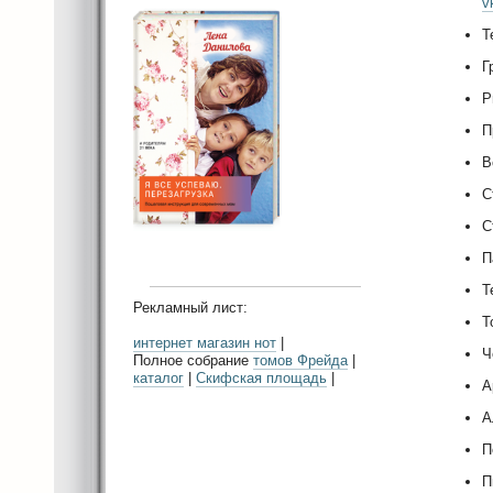
v
Т
Г
Р
П
В
С
С
П
Т
Рекламный лист:
Т
интернет магазин нот
|
Ч
Полное собрание
томов Фрейда
|
каталог
|
Скифская площадь
|
А
А
П
П