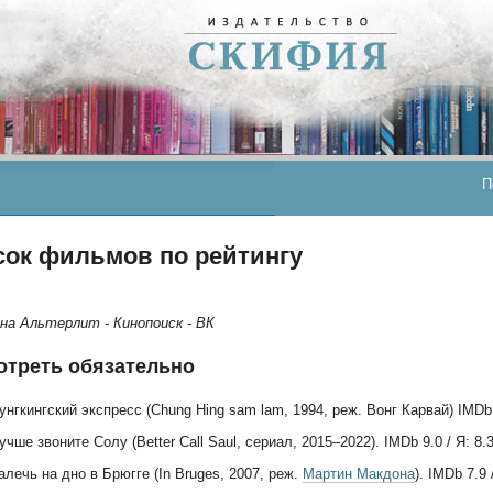
П
ок фильмов по рейтингу
на Альтерлит - Кинопоиск - ВК
отреть обязательно
унгкингский экспресс (Chung Hing sam lam, 1994, реж. Вонг Карвай) IMDb 7
учше звоните Солу (Better Call Saul, сериал, 2015–2022). IMDb 9.0 / Я: 8
алечь на дно в Брюгге (In Bruges, 2007, реж.
Мартин Макдона
). IMDb 7.9 