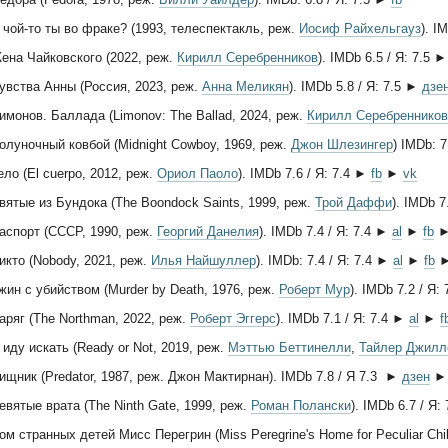
 чой-то ты во фраке? (1993, телеспектакль, реж.
Иосиф Райхельгауз
). I
ена Чайковского (2022, реж.
Кирилл Серебренников
). IMDb 6.5 / Я: 7.5 
увства Анны (Россия, 2023, реж.
Анна Меликян
). IMDb 5.8 / Я: 7.5 ►
дзе
имонов. Баллада (Limonov: The Ballad, 2024, реж.
Кирилл Серебренников
олуночный ковбой (Midnight Cowboy, 1969, реж.
Джон Шлезингер
) IMDb: 7
ело (El cuerpo, 2012, реж.
Ориол Паоло
). IMDb 7.6 / Я: 7.4 ►
fb
►
vk
вятые из Бундока (The Boondock Saints, 1999, реж.
Трой Даффи
). IMDb 7
аспорт (СССР, 1990, реж.
Георгий Данелия
). IMDb 7.4 / Я: 7.4 ►
al
►
fb
икто (Nobody, 2021, реж.
Илья Найшуллер
). IMDb: 7.4 / Я: 7.4 ►
al
►
fb
жин с убийством (Murder by Death, 1976, реж.
Роберт Мур
). IMDb 7.2 / Я:
аряг (The Northman, 2022, реж.
Роберт Эггерс
). IMDb 7.1 / Я: 7.4 ►
al
►
f
 иду искать (Ready or Not, 2019, реж.
Мэттью Беттинелли
,
Тайлер Джилл
ищник (Predator, 1987, реж. Джон Мактирнан). IMDb 7.8 / Я 7.3 ►
дзен
евятые врата (The Ninth Gate, 1999, реж.
Роман Полански
). IMDb 6.7 / Я:
ом странных детей Мисс Перегрин (Miss Peregrine's Home for Peculiar Chi