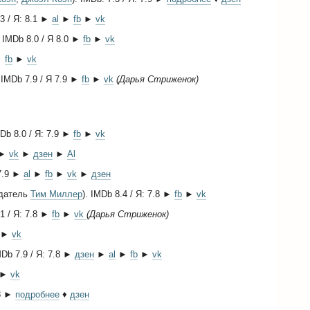
.3 / Я: 8.1 ►
al
►
fb
►
vk
. IMDb 8.0 / Я 8.0 ►
fb
►
vk
 ►
fb
►
vk
. IMDb 7.9 / Я 7.9 ►
fb
►
vk
(Дарья Стриженок)
MDb 8.0 / Я: 7.9 ►
fb
►
vk
8 ►
vk
►
дзен
►
Al
 7.9 ►
al
►
fb
►
vk
►
дзен
здатель
Тим Миллер
). IMDb 8.4 / Я: 7.8 ►
fb
►
vk
.1 / Я: 7.8 ►
fb
►
vk
(Дарья Стриженок)
►
vk
MDb 7.9 / Я: 7.8 ►
дзен
►
al
►
fb
►
vk
►
vk
.8 ►
подробнее
♦
дзен