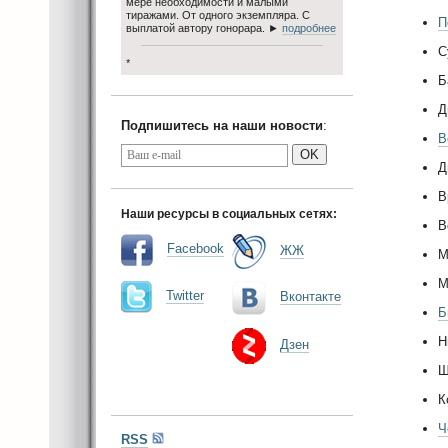
мере необходимости и малыми
тиражами. От одного экземпляра. С
П
выплатой автору гонорара. ►
подробнее
С
*
Б
Д
Подпишитесь на наши новости
:
В
OK
Д
В
Наши ресурсы в социальных сетях:
В
Facebook
ЖЖ
М
М
Twitter
Вконтакте
Б
Н
Дзен
Ш
К
Ч
RSS