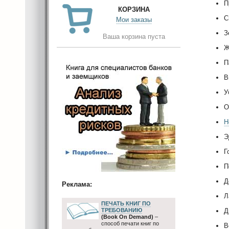
П
КОРЗИНА
С
Мои заказы
З
Ваша корзина пуста
Ж
П
В
У
О
Н
Э
Г
П
Д
Реклама:
Л
ПЕЧАТЬ КНИГ ПО
ТРЕБОВАНИЮ
Д
(Book On Demand)
–
способ печати книг по
В