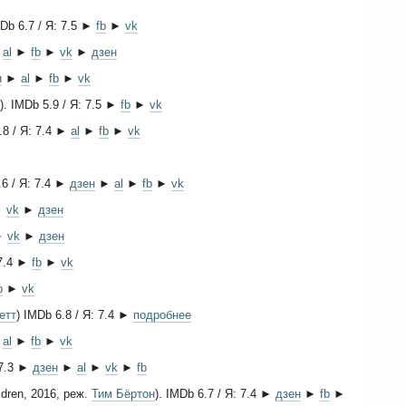
MDb 6.7 / Я: 7.5 ►
fb
►
vk
►
al
►
fb
►
vk
►
дзен
н
►
al
►
fb
►
vk
). IMDb 5.9 / Я: 7.5 ►
fb
►
vk
.8 / Я: 7.4 ►
al
►
fb
►
vk
.6 / Я: 7.4 ►
дзен
►
al
►
fb
►
vk
►
vk
►
дзен
►
vk
►
дзен
 7.4 ►
fb
►
vk
b
►
vk
етт
) IMDb 6.8 / Я: 7.4 ►
подробнее
►
al
►
fb
►
vk
 7.3 ►
дзен
►
al
►
vk
►
fb
ldren, 2016, реж.
Тим Бёртон
). IMDb 6.7 / Я: 7.4 ►
дзен
►
fb
►