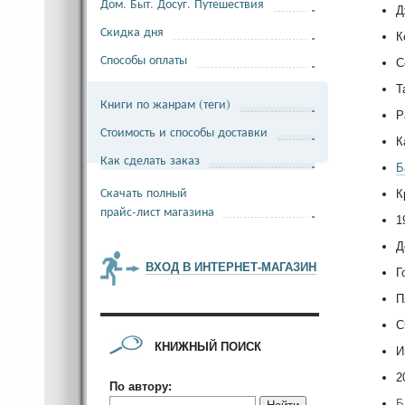
Дом. Быт. Досуг. Путешествия
Д
Скидка дня
К
Способы оплаты
С
Т
Книги по жанрам (теги)
Р
Стоимость и способы доставки
К
Как сделать заказ
Б
Скачать полный
К
прайс-лист магазина
1
Д
ВХОД В ИНТЕРНЕТ-МАГАЗИН
Г
П
С
КНИЖНЫЙ ПОИСК
И
2
По автору:
Б