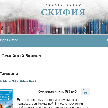
П
АЗДЕЛЫ (ТЕГИ)
 Семейный бюджет
Гришина
ала, а что дальше?
бумажная книга: 999 руб.
Если по-простому, то это инструкция как
пользоваться Германией. И после прочтения
этой книги все основные страшные и непонятные