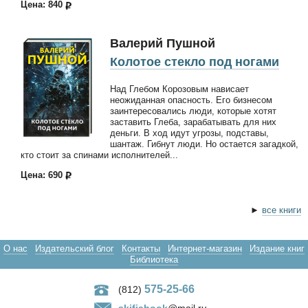
Цена: 840
Валерий Пушной
Колотое стекло под ногами
Над Глебом Корозовым нависает
неожиданная опасность. Его бизнесом
заинтересовались люди, которые хотят
заставить Глеба, зарабатывать для них
деньги. В ход идут угрозы, подставы,
шантаж. Гибнут люди. Но остается загадкой,
кто стоит за спинами исполнителей...
Цена: 690
►
все книги
О нас
Издательский блог
Контакты
Интернет-магазин
Издание книг
Библиотека
575-25-66
(812)
skifiabook
@mail.ru