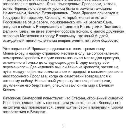
возвратился с добычею. Ляхи, приведенные Ярославом, хотели
взять Червен; но с великим уроном были отражены тамошним
Наместником, Фомою Ратиборовичем. Тогда Ярослав прибегнул к
Государю Венгерскому, Стефану, который, желая отмстить
Россиянам за отца своего, побежденного ими на берегах Сана,
вступил в область Владимирскую вместе с Богемцами и Поляками.
Великий Князь, не имев времени собрать войско, с малою дружиною
отправил Мстислава к городу Владимиру, где юный Андрей,
осажденный многочисленными неприятелями, не терял бодрости.
Уже надменный Ярослав, подъехав к стенам, грозил сыну
Мономахову и народу страшною местию в случае сопротивления;
осматривал крепость и в уме своем назначал места для приступа,
отложенного только до следующего дня. В одну минуту все
переменилось. Два человека вышли тайно из крепости, засели на
пути, между неприятельским станом и городом, и копьями пронзили
неосторожного Ярослава, когда он сам-третий возвращался к
союзному войску. Несчастный умер в ту же ночь; а союзники,
изумленные его бедствием, спешили заключить мир с Великим
Князем.
Летописец Венгерский повествует, что Стефан, огорченный смертию
Ярослава, клялся взять крепость или умереть; но что Воеводы его
не хотели ему повиноваться, сняли шатры свои и принудили Короля
возвратиться в Венгрию.
::