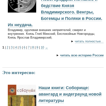
бедствие Князя
Владимирского. Венгры,
Богемцы и Поляки в России.
Их неудача.
Владимир, одолевая внешних неприятелей, смирял и
внутренних. Князь Глеб Минский, Беспокойные Новгородцы,
Князь Ярослав Владимирский,
►
читать полностью...
1
|
2
|
3
|
4
|
5
|
6
|
7
|
8
|
9
|
10
→
►
читать всю историю России
Это интересно:
Наши книги: Соборище:
авангард и андеграунд новой
литературы