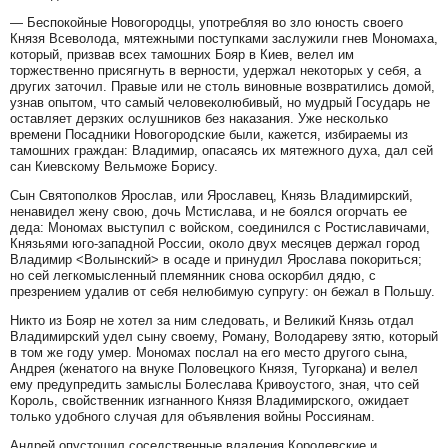
— Беспокойные Новогородцы, употребляя во зло юность своего
Князя Всеволода, мятежными поступками заслужили гнев Мономаха,
который, призвав всех тамошних Бояр в Киев, велел им
торжественно присягнуть в верности, удержал некоторых у себя, а
других заточил. Правые или не столь виновные возвратились домой,
узнав опытом, что самый человеколюбивый, но мудрый Государь не
оставляет дерзких ослушников без наказания. Уже несколько
времени Посадники Новогородские были, кажется, избираемы из
тамошних граждан: Владимир, опасаясь их мятежного духа, дал сей
сан Киевскому Вельможе Борису.
Сын Святополков Ярослав, или Ярославец, Князь Владимирский,
ненавидел жену свою, дочь Мстислава, и не боялся огорчать ее
деда: Мономах выступил с войском, соединился с Ростиславичами,
Князьями юго-западной России, около двух месяцев держал город
Владимир <Волынский> в осаде и принудил Ярослава покориться;
но сей легкомысленный племянник снова оскорбил дядю, с
презрением удалив от себя нелюбимую супругу: он бежал в Польшу.
Никто из Бояр не хотел за ним следовать, и Великий Князь отдал
Владимирский удел сыну своему, Роману, Володареву зятю, который
в том же году умер. Мономах послал на его место другого сына,
Андрея (женатого на внуке Половецкого Князя, Тугоркана) и велел
ему предупредить замыслы Болеслава Кривоустого, зная, что сей
Король, свойственник изгнанного Князя Владимирского, ожидает
только удобного случая для объявления войны Россиянам.
Андрей опустошил соседственные владения Королевские и