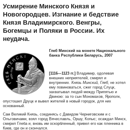
Усмирение Минского Князя и
Новогородцев. Изгнание и бедствие
Князя Владимирского. Венгры,
Богемцы и Поляки в России. Их
неудача.
Глеб Минский на монете Национального
банка Республики Беларусь, 2007
[1116—1123 гг.]
Владимир, одолевая
внешних неприятелей, смирял и
внутренних.
Князь Минский, Глеб,
не хотел
ему повиноваться, сжег город Слуцк,
захватывал людей между Припятью и
Двиною: за то сын Мономахов, Ярополк,
опустошил Друцк и вывел жителей в новый городок, для них
основанный.
Сам Великий Князь, соединясь с Давидом Черниговским и с
Ольговичами, взял город Вячеславль, Оршу, Копыс; осаждал Минск,
смирил Глеба и, вновь им оскорбленный, привел его как пленника в
Киев, где он и скончался.