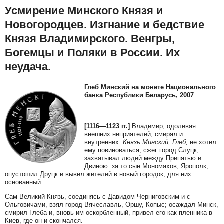
Усмирение Минского Князя и
Новогородцев. Изгнание и бедствие
Князя Владимирского. Венгры,
Богемцы и Поляки в России. Их
неудача.
Глеб Минский на монете Национального
банка Республики Беларусь, 2007
[1116—1123 гг.]
Владимир, одолевая
внешних неприятелей, смирял и
внутренних.
Князь Минский, Глеб,
не хотел
ему повиноваться, сжег город Слуцк,
захватывал людей между Припятью и
Двиною: за то сын Мономахов, Ярополк,
опустошил Друцк и вывел жителей в новый городок, для них
основанный.
Сам Великий Князь, соединясь с Давидом Черниговским и с
Ольговичами, взял город Вячеславль, Оршу, Копыс; осаждал Минск,
смирил Глеба и, вновь им оскорбленный, привел его как пленника в
Киев, где он и скончался.