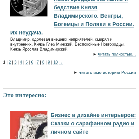
бедствие Князя
Владимирского. Венгры,
Богемцы и Поляки в России.
Их неудача.
Владимир, одолевая внешних неприятелей, смирял и
внутренних. Князь Глеб Минский, Беспокойные Новгородцы,
Князь Ярослав Владимирский,
►
читать полностью...
1
|
2
|
3
|
4
|
5
|
6
|
7
|
8
|
9
|
10
→
►
читать всю историю России
Это интересно:
Бизнес в дизайне интерьеров:
Сказки о сарафанном радио и
личном сайте