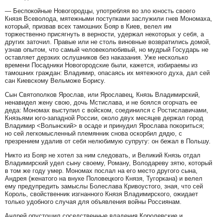
— Беспокойные Новогородцы, употребляя во зло юность своего
Князя Всеволода, мятежными поступками заслужили гнев Мономаха,
который, призвав всех тамошних Бояр в Киев, велел им
торжественно присягнуть в верности, удержал некоторых у себя, а
других заточил. Правые или не столь виновные возвратились домой,
узнав опытом, что самый человеколюбивый, но мудрый Государь не
оставляет дерзких ослушников без наказания. Уже несколько
времени Посадники Новогородские были, кажется, избираемы из
тамошних граждан: Владимир, опасаясь их мятежного духа, дал сей
сан Киевскому Вельможе Борису.
Сын Святополков Ярослав, или Ярославец, Князь Владимирский,
ненавидел жену свою, дочь Мстислава, и не боялся огорчать ее
деда: Мономах выступил с войском, соединился с Ростиславичами,
Князьями юго-западной России, около двух месяцев держал город
Владимир <Волынский> в осаде и принудил Ярослава покориться;
но сей легкомысленный племянник снова оскорбил дядю, с
презрением удалив от себя нелюбимую супругу: он бежал в Польшу.
Никто из Бояр не хотел за ним следовать, и Великий Князь отдал
Владимирский удел сыну своему, Роману, Володареву зятю, который
в том же году умер. Мономах послал на его место другого сына,
Андрея (женатого на внуке Половецкого Князя, Тугоркана) и велел
ему предупредить замыслы Болеслава Кривоустого, зная, что сей
Король, свойственник изгнанного Князя Владимирского, ожидает
только удобного случая для объявления войны Россиянам.
Андрей опустошил соседственные владения Королевские и