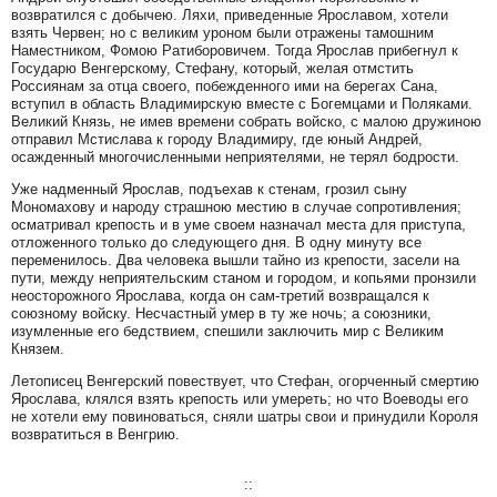
возвратился с добычею. Ляхи, приведенные Ярославом, хотели
взять Червен; но с великим уроном были отражены тамошним
Наместником, Фомою Ратиборовичем. Тогда Ярослав прибегнул к
Государю Венгерскому, Стефану, который, желая отмстить
Россиянам за отца своего, побежденного ими на берегах Сана,
вступил в область Владимирскую вместе с Богемцами и Поляками.
Великий Князь, не имев времени собрать войско, с малою дружиною
отправил Мстислава к городу Владимиру, где юный Андрей,
осажденный многочисленными неприятелями, не терял бодрости.
Уже надменный Ярослав, подъехав к стенам, грозил сыну
Мономахову и народу страшною местию в случае сопротивления;
осматривал крепость и в уме своем назначал места для приступа,
отложенного только до следующего дня. В одну минуту все
переменилось. Два человека вышли тайно из крепости, засели на
пути, между неприятельским станом и городом, и копьями пронзили
неосторожного Ярослава, когда он сам-третий возвращался к
союзному войску. Несчастный умер в ту же ночь; а союзники,
изумленные его бедствием, спешили заключить мир с Великим
Князем.
Летописец Венгерский повествует, что Стефан, огорченный смертию
Ярослава, клялся взять крепость или умереть; но что Воеводы его
не хотели ему повиноваться, сняли шатры свои и принудили Короля
возвратиться в Венгрию.
::