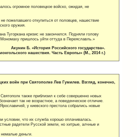
ралось огромное половецкое войско, ожидая, не
, не пожелавшего откупиться от половцев, нашествие
ского оружия.
на Тугоркана кризис не закончился. Подняли голову
 Мономаху пришлось уйти оттуда в Переяславль.»
Акунин Б. «История Российского государства».
монгольского нашествия. Часть Европы» (М., 2014 г.)
цких войн при Святополке Лев Гумилев. Взгляд, конечно,
 Святополк также приблизил к себе совершенно новых
бозначает так не возрастное, а поведенческое отличие.
 Ярославичей, у киевского престола собрались новые
и условии, что их служба хорошо оплачивалась.
тные радетели Русской земли, но хитрые, алчные и
 немалые деньги.