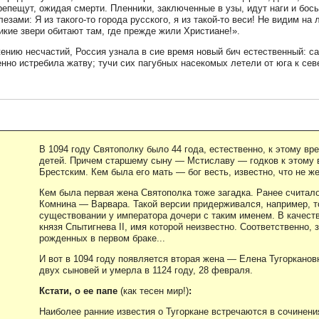
репещут, ожидая смерти. Пленники, заключенные в узы, идут наги и бос
лезами: Я из такого-то города русского, я из такой-то веси! Не видим на 
икие звери обитают там, где прежде жили Христиане!».
ению несчастий, Россия узнала в сие время новый бич естественный: с
нно истребила жатву; тучи сих пагубных насекомых летели от юга к сев
В 1094 году Святополку было 44 года, естественно, к этому вр
детей. Причем старшему сыну — Мстиславу — годков к этому в
Брестским. Кем была его мать — бог весть, известно, что не ж
Кем была первая жена Святополка тоже загадка. Ранее считало
Комнина — Варвара. Такой версии придерживался, например, 
существовании у императора дочери с таким именем. В качест
князя Спытигнева II, имя которой неизвестно. Соответственно, 
рожденных в первом браке...
И вот в 1094 году появляется вторая жена — Елена Тугорканов
двух сыновей и умерла в 1124 году, 28 февраля.
Кстати, о ее папе
(как тесен мир!)
:
Наиболее ранние известия о Тугоркане встречаются в сочинен