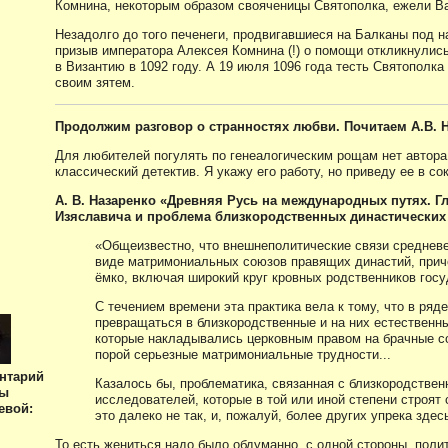
Комнина, некоторым образом свояченицы Святополка, ежели В
Незадолго до того печенеги, продвигавшиеся на Балканы под н
призыв императора Алексея Комнина (!) о помощи откликнулись
в Византию в 1092 году. А 19 июля 1096 года тесть Святополка
своим зятем.
Продолжим разговор о странностях любви. Почитаем А.В. 
Для любителей погулять по генеалогическим рощам нет автора
классический детектив. Я укажу его работу, но приведу ее в с
А. В. Назаренко «Древняя Русь на международных путях. Гл
Изяславича и проблема близкородственных династических 
«Общеизвестно, что внешнеполитические связи среднев
виде матримониальных союзов правящих династий, прич
ёмко, включая широкий круг кровных родственников госу
С течением времени эта практика вела к тому, что в ря
превращаться в близкородственные и на них естественн
которые накладывались церковным правом на брачные с
порой серьезные матримониальные трудности...
нтарий
Казалось бы, проблематика, связанная с близкородстве
ны
исследователей, которые в той или иной степени строят
евой:
это далеко не так, и, пожалуй, более других упрека зде
То есть жениться надо было обдуманно, с одной стороны, поли