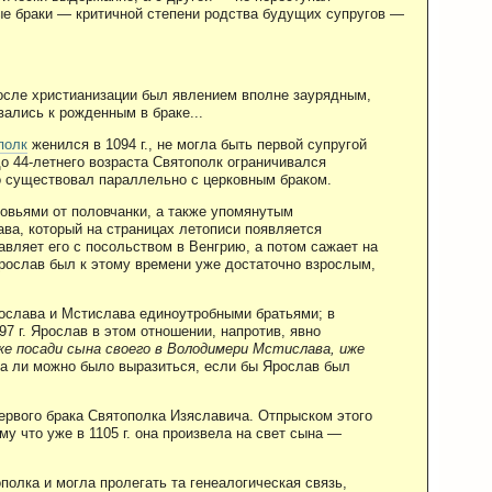
ые браки — критичной степени родства будущих супругов —
после христианизации был явлением вполне заурядным,
вались к рожденным в браке...
полк
женился в 1094 г., не могла быть первой супругой
 до 44-летнего возраста Святополк ограничивался
то существовал параллельно с церковным браком.
овьями от половчанки, а также упомянутым
ва, который на страницах летописи появляется
авляет его с посольством в Венгрию, а потом сажает на
рослав был к этому времени уже достаточно взрослым,
ослава и Мстислава единоутробными братьями; в
97 г. Ярослав в этом отношении, напротив, явно
е посади сына своего в Володимери Мстислава, иже
два ли можно было выразиться, если бы Ярослав был
ервого брака Святополка Изяславича. Отпрыском этого
у что уже в 1105 г. она произвела на свет сына —
полка и могла пролегать та генеалогическая связь,