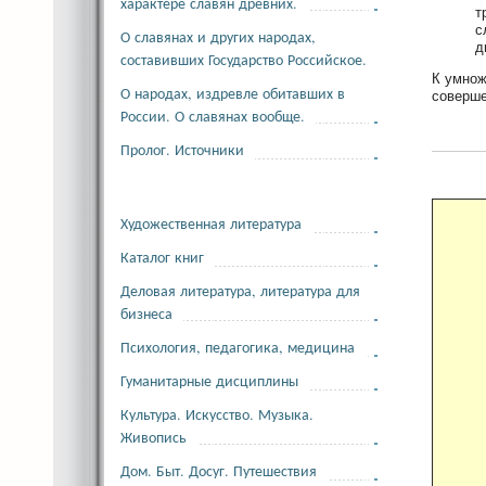
характере славян древних.
т
с
О славянах и других народах,
д
составивших Государство Российское.
К умнож
О народах, издревле обитавших в
соверше
России. О славянах вообще.
Пролог. Источники
Художественная литература
Каталог книг
Деловая литература, литература для
бизнеса
Психология, педагогика, медицина
Гуманитарные дисциплины
Культура. Искусство. Музыка.
Живопись
Дом. Быт. Досуг. Путешествия