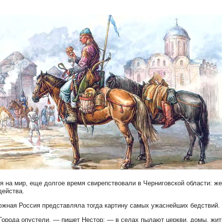
я на мир, еще долгое время свирепствовали в Черниговской области: ж
действа.
жная Россия представляла тогда картину самых ужаснейших бедствий.
Города опустели, — пишет Нестор: — в селах пылают церкви, домы, жи