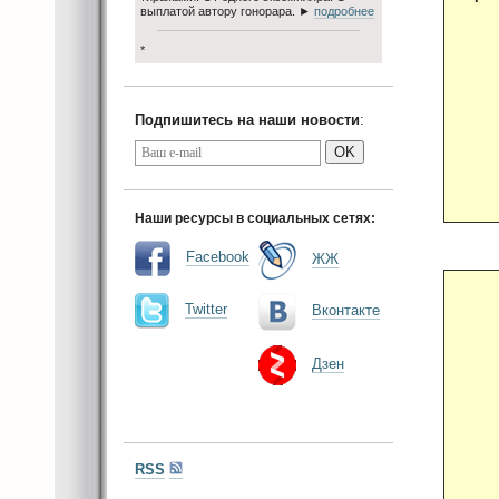
выплатой автору гонорара. ►
подробнее
*
Подпишитесь на наши новости
:
OK
Наши ресурсы в социальных сетях:
Facebook
ЖЖ
Twitter
Вконтакте
Дзен
RSS