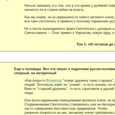
Нельзя забывать и о том, что в это время у рубежей соб
начнется ли в стране война за власть.
Как мы знаем, из-за неразумности нового великого князя
все-таки состоялось и привело к полному поражению рус
Но и после вынужденного брака Святополка с дочерью ха
Святославичи — Олег привел к Чернигову новую орду, и
Том 1: «От истоков до 
Еще о половцах. Вот что пишет о подоплеке русско-полове
спорный, но интересный
:
«Как когда-то
Всеволод
"отверг дружину свою старшую",
людей. Летописец зовет их "уными", то есть юными, но о
Вместо "старшей дружины", то есть соратников и друзей
люди.
Они были надежными помощниками великого князя, но пр
Сподвижниками Святополка становились уже не бескорыс
часто совершенно бессовестные придворные. Чтобы
уверенно опираться на них, великому князю требовались