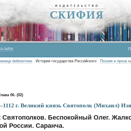
П
А САЙТА
раница библиотеки
История государства Российского
Поэзия и проза 
Глава 06. (02)
—1112 г. Великий князь Святополк (Михаил) Изя
 Святополков. Беспокойный Олег. Жалк
й России. Саранча.