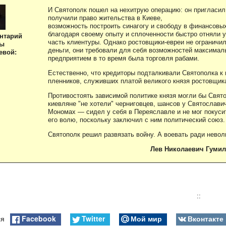
И Святополк пошел на нехитрую операцию: он пригласил
получили право жительства в Киеве,
возможность построить синагогу и свободу в финансовы
благодаря своему опыту и сплоченности быстро отняли 
нтарий
часть клиентуры. Однако ростовщики-евреи не ограничи
ны
деньги, они требовали для себя возможностей максима
евой:
предприятием в то время была торговля рабами.
Естественно, что кредиторы подталкивали Святополка к
пленников, служивших платой великого князя ростовщик
Противостоять зависимой политике князя могли бы Свято
киевляне "не хотели" черниговцев, шансов у Святослав
Мономах — сидел у себя в Переяславле и не мог покуси
его волю, поскольку заключил с ним политический союз.
Святополк решил развязать войну. А воевать ради невол
Лев Николаевич Гумил
::
Facebook
Twitter
Мой мир
Вконтакте
ся