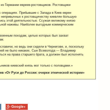
 из Германии евреев-ростовщиков. Ростовщики
х операциях. Прибывшие с Запада в Киев евреи
у непривычных к ростовщичеству киевлян большую
лись этой деятельностью. Ссужая великому князю
льной наживы. Наиболее выгодным коммерческим
 военным походам, целью которых был захват
ам.
славичи, но ведь они сидели в Чернигове, и, поскольку
ичей не было никаких. Сын Всеволода — Владимир
ться на права старшего брата, а должен был исполнять
ьников киевский князь мог только с половцами.»
ев «От Руси до России: очерки этнической истории»
Google+