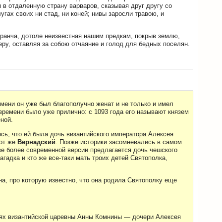
ы в отдаленную страну варваров, сказывая друг другу со
лугах своих ни стад, ни коней; нивы заросли травою, и
аранча, дотоле неизвестная нашим предкам, покрыв землю,
еру, оставляя за собою отчаяние и голод для бедных поселян.
емени он уже был благополучно женат и не только и имел
ремени было уже прилично: с 1093 года его называют князем
еной.
сь, что ей была дочь византийского императора Алексея
тот же
Вернадский
. Позже историки засомневались в самом
ве более современной версии предлагается дочь чешского
загадка и кто же все-таки мать троих детей Святополка,
на, про которую известно, что она родила Святополку еще
иях византийской царевны Анны Комнины — дочери Алексея