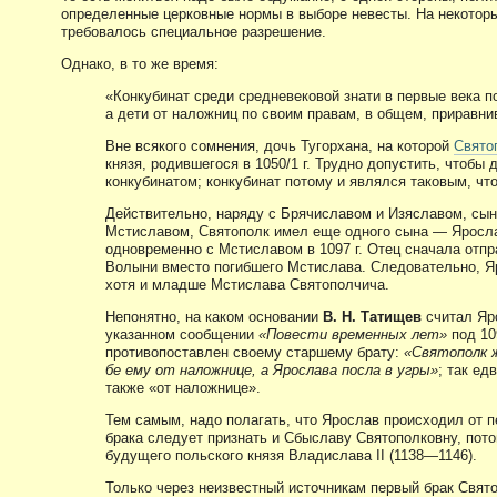
определенные церковные нормы в выборе невесты. На некотор
требовалось специальное разрешение.
Однако, в то же время:
«Конкубинат среди средневековой знати в первые века 
а дети от наложниц по своим правам, в общем, приравни
Вне всякого сомнения, дочь Тугорхана, на которой
Свято
князя, родившегося в 1050/1 г. Трудно допустить, чтобы
конкубинатом; конкубинат потому и являлся таковым, ч
Действительно, наряду с Брячиславом и Изяславом, сын
Мстиславом, Святополк имел еще одного сына — Яросла
одновременно с Мстиславом в 1097 г. Отец сначала отпр
Волыни вместо погибшего Мстислава. Следовательно, Я
хотя и младше Мстислава Святополчича.
Непонятно, на каком основании
В. Н. Татищев
считал Яр
указанном сообщении
«Повести временных лет»
под 10
противопоставлен своему старшему брату:
«Святополк ж
бе ему от наложнице, а Ярослава посла в угры»
; так е
также «от наложнице».
Тем самым, надо полагать, что Ярослав происходил от п
брака следует признать и Сбыславу Святополковну, потом
будущего польского князя Владислава II (1138—1146).
Только через неизвестный источникам первый брак Свято