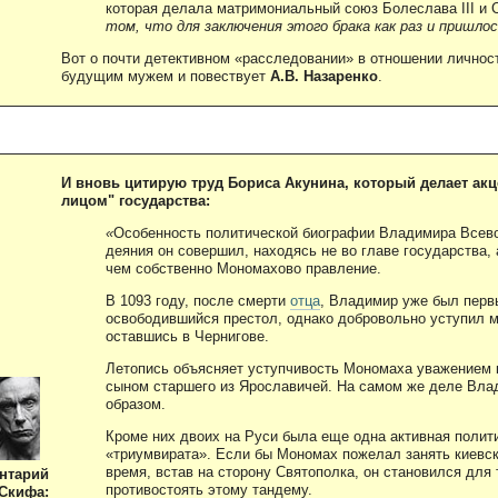
которая делала матримониальный союз Болеслава III и
том, что для заключения этого брака как раз и пришло
Вот о почти детективном «расследовании» в отношении личност
будущим мужем и повествует
А.В. Назаренко
.
И вновь цитирую труд Бориса Акунина, который делает ак
лицом" государства:
«
Особенность политической биографии Владимира Всево
деяния он совершил, находясь не во главе государства,
чем собственно Мономахово правление.
В 1093 году, после смерти
отца
, Владимир уже был первы
освободившийся престол, однако добровольно уступил 
оставшись в Чернигове.
Летопись объясняет уступчивость Мономаха уважением 
сыном старшего из Ярославичей. На самом же деле Вла
образом.
Кроме них двоих на Руси была еще одна активная полит
«триумвирата». Если бы Мономах пожелал занять киевски
время, встав на сторону Святополка, он становился для
нтарий
противостоять этому тандему.
Скифа: