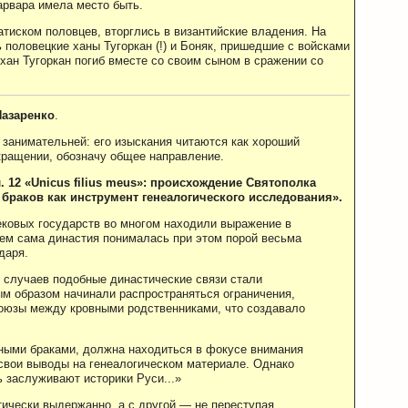
арвара имела место быть.
атиском половцев, вторглись в византийские владения. На
 половецкие ханы Тугоркан (!) и Боняк, пришедшие с войсками
 хан Тугоркан погиб вместе со своим сыном в сражении со
Назаренко
.
 занимательней: его изыскания читаются как хороший
окращении, обозначу общее направление.
. 12 «Unicus filius meus»: происхождение Святополка
браков как инструмент генеалогического исследования».
ековых государств во многом находили выражение в
ем сама династия понималась при этом порой весьма
даря.
де случаев подобные династические связи стали
ым образом начинали распространяться ограничения,
оюзы между кровными родственниками, что создавало
нными браками, должна находиться в фокусе внимания
 свои выводы на генеалогическом материале. Однако
сь заслуживают историки Руси...»
тически выдержанно, а с другой — не переступая