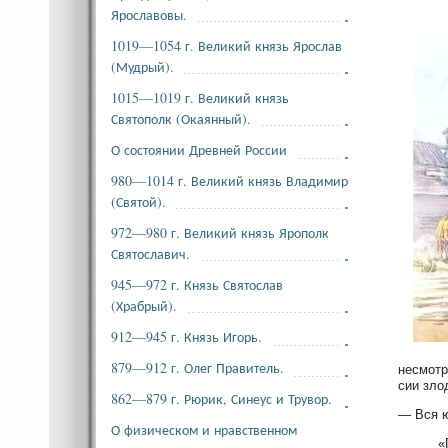
Ярославовы.
1019—1054 г. Великий князь Ярослав
(Мудрый).
1015—1019 г. Великий князь
Святополк (Окаянный).
О состоянии Древней России
980—1014 г. Великий князь Владимир
(Святой).
972—980 г. Великий князь Ярополк
Святославич.
945—972 г. Князь Святослав
(Храбрый).
912—945 г. Князь Игорь.
879—912 г. Олег Правитель.
несмотр
сии зло
862—879 г. Рюрик, Синеус и Трувор.
— Вся ю
О физическом и нравственном
«