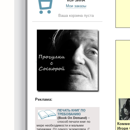
КОРЗИНА
Мои заказы
Ваша корзина пуста
Реклама:
ПЕЧАТЬ КНИГ ПО
ТРЕБОВАНИЮ
(Book On Demand)
–
способ печати книг по
Комме
мере необходимости и малыми
Игоря 
тиражами. От одного экземпляра. С