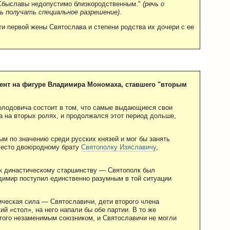
 Сбыславы недопустимо близкородственным."
(речь о
сь получать специальное разрешение)
.
и первой жены Святослава и степени родства их дочери с ее
цент на фигуре Владимира Мономаха, ставшего "вторым
лодовича состоит в том, что самые выдающиеся свои
 а на вторых ролях, и продолжался этот период дольше,
м по значению среди русских князей и мог бы занять
место двоюродному брату
Святополку Изяславичу
,
к династическому старшинству — Святополк был
димир поступил единственно разумным в той ситуации
ическая сила — Святославичи, дети второго члена
й «стол», на него напали бы обе партии. В то же
 того незаменимым союзником, и Святославичи не могли