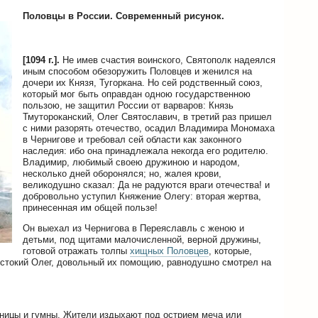
Половцы в России. Современный рисунок.
[1094 г.].
Не имев счастия воинского, Святополк надеялся
иным способом обезоружить Половцев и женился на
дочери их Князя, Тугоркана. Но сей родственный союз,
который мог быть оправдан одною государственною
пользою, не защитил России от варваров: Князь
Тмутороканский, Олег Святославич, в третий раз пришел
с ними разорять отечество, осадил Владимира Мономаха
в Чернигове и требовал сей области как законного
наследия: ибо она принадлежала некогда его родителю.
Владимир, любимый своею дружиною и народом,
несколько дней оборонялся; но, жалея крови,
великодушно сказал: Да не радуются враги отечества! и
добровольно уступил Княжение Олегу: вторая жертва,
принесенная им общей пользе!
Он выехал из Чернигова в Переяславль с женою и
детьми, под щитами малочисленной, верной дружины,
готовой отражать толпы
хищных Половцев
, которые,
естокий Олег, довольный их помощию, равнодушно смотрел на
тницы и гумны. Жители издыхают под острием меча или