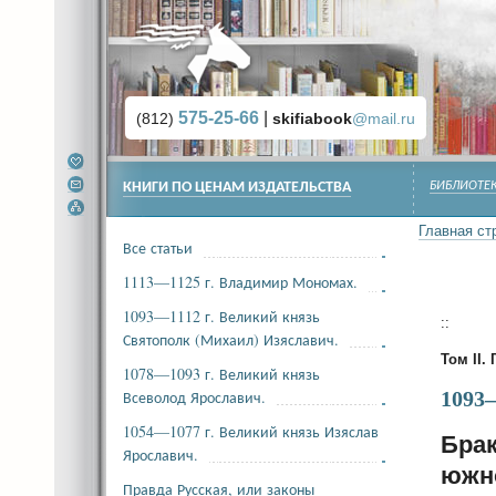
575-25-66
|
(812)
skifiabook
@mail.ru
КНИГИ ПО ЦЕНАМ ИЗДАТЕЛЬСТВА
БИБЛИОТЕК
Главная ст
Все статьи
1113—1125 г. Владимир Мономах.
1093—1112 г. Великий князь
::
Святополк (Михаил) Изяславич.
Том II. 
1078—1093 г. Великий князь
Всеволод Ярославич.
1093
1054—1077 г. Великий князь Изяслав
Брак
Ярославич.
южно
Правда Русская, или законы