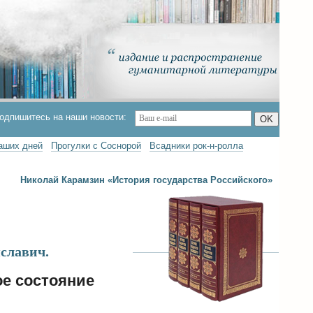
одпишитесь на наши новости:
OK
наших дней
Прогулки с Соснорой
Всадники рок-н-ролла
Николай Карамзин «История государства Российского»
славич.
ое состояние