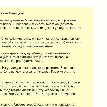
Князя Полоцкого:
владел довольно большим княжеством, которое уже
тривалось Ярославом как часть Киевской державы.
чей, пытавшихся отобрать владения у родственников с
алил от себя многочисленных «языческих» жен, причем
оторый спас мать в опочивальне от смерти) отправил в
го княжича среди своих наследников.
ью и во время междоусобицы, последовавшей за
цкие князья считали, что у них есть право на
олочане на время угомонились.
о. Но у следующего полоцкого правителя Всеслава
 больше, чем у отца, а Изяслава Киевского он, по-
ри жизни он прослыл кудесником и чародеем, который
о это такое, непонятно. Вероятно, какой-то кожный
ы предписали «навязать» эту «сорочицу» и не
гает, что именно по этой причине князь отличался
азному.
«Повесть временных лет»
его порицает, а