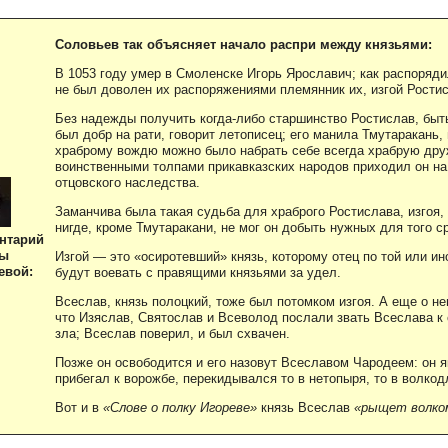
Соловьев так объясняет начало распри между князьями:
В 1053 году умер в Смоленске Игорь Ярославич; как распорядил
не был доволен их распоряжениями племянник их, изгой Рости
Без надежды получить когда-либо старшинство Ростислав, быт
был добр на рати, говорит летописец; его манила Тмутаракань,
храброму вождю можно было набрать себе всегда храбрую друж
воинственными толпами прикавказских народов приходил он на
отцовского наследства.
Заманчива была такая судьба для храброго Ростислава, изгоя,
нигде, кроме Тмутаракани, не мог он добыть нужных для того с
нтарий
ны
Изгой — это «осиротевший» князь, которому отец по той или ин
евой:
будут воевать с правящими князьями за удел.
Всеслав, князь полоцкий, тоже был потомком изгоя. А еще о н
что Изяслав, Святослав и Всеволод послали звать Всеслава к 
зла; Всеслав поверил, и был схвачен.
Позже он освободится и его назовут Всеславом Чародеем: он я
прибегал к ворожбе, перекидывался то в нетопыря, то в волкод
Вот и в
«Слове о полку Игореве»
князь Всеслав
«рыщет волком