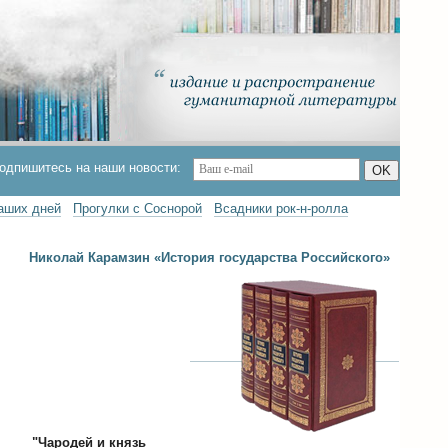
одпишитесь на наши новости:
OK
наших дней
Прогулки с Соснорой
Всадники рок-н-ролла
Николай Карамзин «История государства Российского»
"Чародей и князь