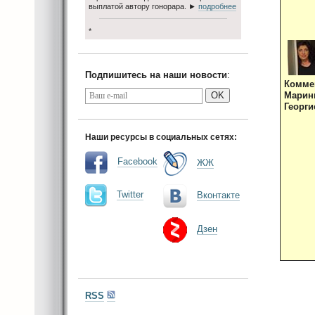
выплатой автору гонорара. ►
подробнее
*
Подпишитесь на наши новости
:
Комме
OK
Мари
Георги
Наши ресурсы в социальных сетях:
Facebook
ЖЖ
Twitter
Вконтакте
Дзен
RSS