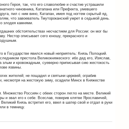
ного Героя, так, что его славолюбие и счастие устрашили
 знатного чиновника, Катапана или Префекта, умевшего
друга, пил с ним вино, Катапан, имея под ногтем скрытый яд,
телям, что завоеватель Тмутороканский умрет в седьмой день.
го злодея камнями.
огдашних обстоятельствах несчастием для России: он мог бы
аву. Нестор описывает сего юношу, прекрасного и
икодушным.
то в Государстве явился новый неприятель: Князь Полоцкий.
следником престола Великокняжеского: ибо дед его, Изяслав,
 злым и кровожадным, суеверно приписывая сию жестокость
лове язвины.
огих жителей; не пощадил и святыни церквей, ограбив
, несмотря на жестокую зиму, осадили Минск в Княжестве
. Множество Россиян с обеих сторон легло на месте. Великий
ы и звал его к себе. Всеслав, поверив клятве Ярославичей,
 Великий Князь встретил его, ввел в шатер свой и отдал в руки
или в темницу.