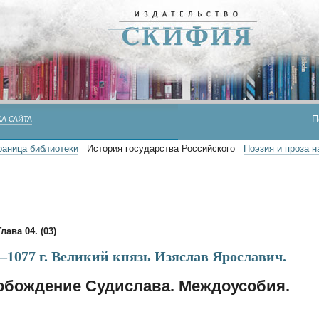
П
А САЙТА
раница библиотеки
История государства Российского
Поэзия и проза 
Глава 04. (03)
—1077 г. Великий князь Изяслав Ярославич.
обождение Судислава. Междоусобия.