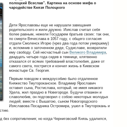
полоцкий Всеслав". Картина на основе мифа о
чародействе Князя Полоцкого
Дети Ярославовы еще не нарушали завещания
родительского и жили дружно. Изяслав считал себя
более равным, нежели Государем братьев своих: так они,
по смерти Вячеслава в 1057 году, с общего согласия
отдали Смоленск Игорю (чрез два года потом умершему)
и, вспомнив о заточенном дяде, Судиславе, возвратили
ему свободу. Сей несчастный сын
Великого Владимира
,
двадцать четыре года сидев в темнице, клятвенно
отказался от всяких требований властолюбия, даже от
самого света, постригся и кончил жизнь в Киевском
монастыре Св. Георгия.
Первым поводом к междоусобию было отдаленное
Княжество Тмутороканское. Владимир Ярославич
оставил сына, Ростислава, который, не имея никакого
Удела, жил праздно в Новегороде. Будучи отважен и
славолюбив, он подговорил с собою некоторых молодых
людей; вместе с Вышатою, сыном Новогородского
Изяславова Посадника Остромира, ушел в Тмуторокань и
стию.
д без сопротивления; но когда Черниговский Князь удалился,