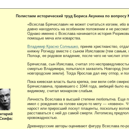
Полистаем исторический труд Бориса Акунина по вопросу 
«Всеслав Брячиславич не может считаться изгоем, ибо 
давно находилось на особенном положении и не рассма
Однако именно с Всеслава начинается история Рюрикови
помощью меча или коварства.
Владимир Красно Солнышко
, приняв христианство, отд
княжну Рогнеду вместе с сыном Изяславом (тем самым, к
Полоцк, ее родовое владение, после чего не числил это
Брячислав, сын Изяслава, считал это несправедливост
смертью Владимира, попытался захватить Новгород (поло
новгородские земли). Тогда Ярослав дал ему отпор, и п
Пока киевская власть была крепка, они вели себя смирн
Брячиславича, правившего с 1044 года, амбиций было еще
видимому, считал монархом слабым.
Личность Всеслава в высшей степени любопытна. Еще п
имел с рождения на голове какую-то мету — «язвено». Чт
нарост или приросший лоскут плаценты, поскольку волхв
расставаться с ней до самой смерти. Летописец предпола
нтарий
кровожадностью.
Скифа:
Древнерусские авторы оценивают фигуру Всеслава по-р