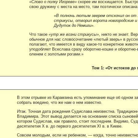
«Слово о полку Игореве»
скорее им восхищается. Быстро
свою дружину с места на место, там поэтически описана
«В полночь лютым зверем отскочил он от 
стрикусы, отворил ворота новгородские и 
Дудуток до Немиги».
Что такое
«утр же возни стрикусы»
, никто не знает. Ве
обычное для нас словосочетание «лютый зверь» в русск
полагают, что имеется в виду какое-то конкретное живот
уподобляет Всеслава сразу оборотню-кошке и оборотню-
оленем с золотыми рогами.»
Том 1: «От истоков до 
В этом отрывке из Карамзина есть упоминание еще об одном 
собрать воедино, что же нам о нем известно.
Итак. Точная дата рождения Судислава неизвестна. Традицион
Владимира. Этот вывод делается на основании списка сыновей
котором Судислав, как правило, стоит последним. Видимо, Суд
десятилетия X в. до первого десятилетия XI в. в Киеве.
Совсем молодым, если не ребенком, — когда, точно неизвестно