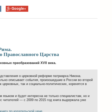
Google+
Рима.
о Православного Царства
овных преобразований XVII века.
едставления о церковной реформе патриарха Никона.
ельно описывает события, произошедшие в России во второй
ак церковных, так и социально-политических, коренятся в
м языком и будет интересна не только специалистам, но и
ес читателей — с 2009 по 2015 год книга выдержала уже
книгу по издательской цене