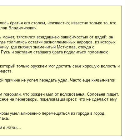
ись братья его столом, неизвестно; известно только то, что
слав Владимирович.
ь может, тяготился всегдашнею зависимостью от дядей; он
 где толпились остатки разноплеменных народов, из которых
ину, где княжил знаменитый Мстислав, откуда с
 Русь и заставил старшего брата поделиться половиною
 который только оружием мог достать себе хорошую волость и
редств.
ой причине не успел передать удел. Часто еще князья-изгои
ем говорили, что рожден был от волхвованья. Соловьев пишет,
себе на переговоры, поцеловавши крест, что не сделают ему
кобы умел мгновенно перемещаться из города в город,
лака.
 в ночи»
...