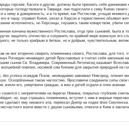
ароды горские, Касоги и другие, должны были признать себя данниками ю
 которые господствовали в Тавриде: они подослали к сему Князю своего
ся к нему в доверенность; и в то время, как Ростислав, угощая мнимого 
 его в чашу, отравил Князя, уехал в Херсон и торжественно объявил жи
зание исполнилось; но Херсонцы, гнушаясь таким коварством, убили се
енная кончина мужественного Ростислава, отца трех сыновей, была в т
ругих защитить отечество и сохранить по крайней мере воинскую его сл
дного, не только храбрым в битвах, но и добрым, чувствительным, вел
ав не мог вторично смирить племянника своего, Ростислава, для того, ч
внук Рогнедин ненавидел детей Ярославовых и считал себя законным на
ршим сыном Св. Владимира. Современный Летописец называет Всеслава
о волшебной повязке, носимой сим Князем для закрытия природной на го
, без успеха осаждав Псков, неожидаемо завоевал Новгород; пленил мн
ую. Оскорбленные такою наглостию, Ярославичи соединили силы свои и
м; взяли его, умертвили граждан, а жен и детей отдали в плен воинам.
 сошелся с неприятелями на берегах Немана, покрытых глубоким снегом
обедил; но, еще страшась племянника, вступил с ним в мирные переговор
 не сделают ему никакого зла, переехал Днепр на лодке близ Смоленска.
 несчастного взяли вместе с двумя сыновьями, отвезли в Киев и заключ