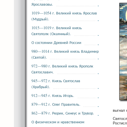
Ярославовы.
1019—1054 г. Великий князь Ярослав
(Мудрый).
1015—1019 г. Великий князь
Святополк (Окаянный).
О состоянии Древней России
980—1014 г. Великий князь Владимир
(Святой).
972—980 г. Великий князь Ярополк
Святославич.
945—972 г. Князь Святослав
(Храбрый).
912—945 г. Князь Игорь.
879—912 г. Олег Правитель.
выгнал 
862—879 г. Рюрик, Синеус и Трувор.
Святосл
О физическом и нравственном
Ростисл