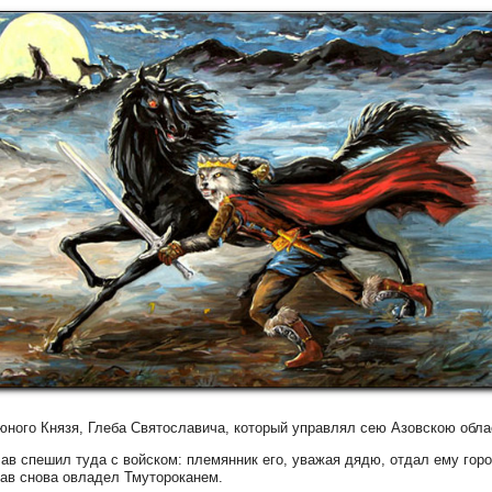
юного Князя, Глеба Святославича, который управлял сею Азовскою обла
ав спешил туда с войском: племянник его, уважая дядю, отдал ему горо
ав снова овладел Тмутороканем.