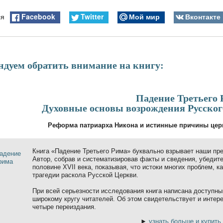
Facebook
Twitter
Мой мир
Вконтакте
ся
ндуем обратить внимание на книгу:
Падение Третьего 
Духовные основы возрождения Русског
Реформа патриарха Никона и истинные причины церк
Книга «Падение Третьего Рима» буквально взрывает наши пр
Автор, собрав и систематизировав факты и сведения, убедит
половине XVII века, показывая, что истоки многих проблем, к
трагедии раскола Русской Церкви.
При всей серьезности исследования книга написана доступны
широкому кругу читателей. Об этом свидетельствует и интер
четыре переиздания.
►
узнать больше и купить 