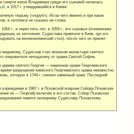
ле смерти князя Владимира среди его сыновей началась
рый
, в 1017 г. утвердившийся в Киеве.
емляную тюрьму («поруб»). Из-за чего именно и при каких
м, в летописи не сказано ни слова.
54 г., и через пять лет, в 1059 г., его сыновья (племянники
дюшку из заточения. Судислава привезли в Киев, где его
тендовать на великокняжеский стол), после чего он принял
По-видимому, Судислав стал монахом монастыря святого
ого покровителя неподалеку от храма Святой Софии.
в церкви святого Георгия — каменном храме Георгиевского
е время разрушения киевского Георгиевского храма неизвестно.
ковь, которую в 1744 г. сменил каменный храм. Последний
и учреждении в 1987 г. в Псковской епархии Собора Псковских
ении он — Георгий) включён в его состав. Собор Псковских
разднования памяти затворнику Судиславу Псковскому