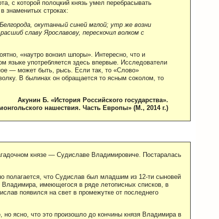
та, с которой полоцкий князь умел перебрасывать
 в знаменитых строках:
Белгорода, окутанный синей мглой; утр же возни
расшиб славу Ярославову, перескочил волком с
роятно, «наутро вонзил шпоры». Интересно, что и
ом языке употребляется здесь впервые. Исследователи
ное — может быть, рысь. Если так, то «Слово»
волку. В былинах он обращается то ясным соколом, то
Акунин Б. «История Российского государства».
монгольского нашествия. Часть Европы» (М., 2014 г.)
загадочном князе — Судиславе Владимировиче. Постаралась
но полагается, что Судислав был младшим из 12-ти сыновей
 Владимира, имеющегося в ряде летописных списков, в
ислав появился на свет в промежутке от последнего
, но ясно, что это произошло до кончины князя Владимира в