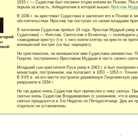
1015 г. — Судислав был посажен отцом князем во Пскове. Пос
борьба за власть, победителем в которой вышел
Ярослав Муд
В 1036 г. он арестовал Судислава и заключил его в Пскове в з
обстоятельствах Ярослав так поступил со своим младшим брато
В заточении Судислав пробыл 24 года. Ярослав Мудрый умер в 10
Судислава) — Изяслав, Святослав и Всеволод — освободили дя
нтарий
«заводивше кресту» (т.е. с него взяли клятву на кресте не пре
ны
монашеский постриг («и быс чернцем»).
евой:
Ни христианское, ни монашеское имя Судислава неизвестны. 
Георгия, построенного Ярославом Мудрым в честь своего свят
Младший сын крестителя Руси умер в 1063 г. и был похоронен 
монастыря, построенном, как полагают, в 1051 – 1053 гг. Точно
В XVII в. на его месте построили деревянную Георгиевскую цер
разрушили в 1934 г.
Не так давно князь Судислав был причислен к лику святых. Пр
святых князь Судислав Владимирович (с указанием, что в крещ
святых празднуется в 3-ю Неделю по Пятидесятнице. Дни же п
отдельно не установлены.
::