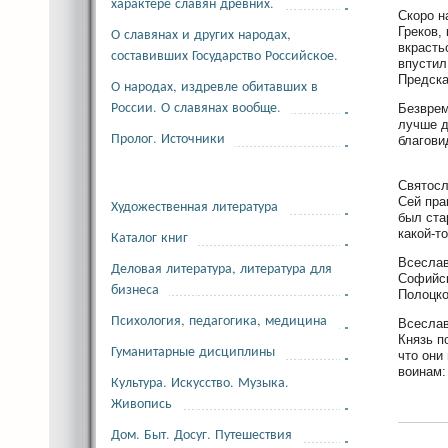
характере славян древних.
Скоро н
Греков,
О славянах и других народах,
вкрасть
составивших Государство Российское.
впустил
Предска
О народах, издревле обитавших в
России. О славянах вообще.
Безврем
лучше д
Пролог. Источники
благови
Святосл
Сей пра
Художественная литература
был ста
какой-т
Каталог книг
Всеслав
Деловая литература, литература для
Софийск
бизнеса
Полоцко
Психология, педагогика, медицина
Всеслав
Князь п
Гуманитарные дисциплины
что они
воинам:
Культура. Искусство. Музыка.
Живопись
Дом. Быт. Досуг. Путешествия