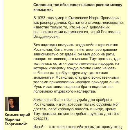
Соловьев так объясняет начало распри между
князьями:
В 1053 году умер в Смоленске Игорь Ярославич;
как распорядились братья его столом, неизвестно;
известно только то, что не был доволен их
распоряжениями племянник их, изгой Ростислав
Владимирович.
Без надежды получить когда-либо старшинство
Ростислав, быть может, тяготился всегдашнею
зависимостью от дядей; он был добр на рати,
говорит летописец; его манила Тмутаракань, где
толпились остатки разноплеменных народов, из
которых храброму вождю можно было набрать
себе всегда храбрую дружину, где княжил
знаменитый Мстислав, откуда с воинственными
толпами прикавказских народов приходил он на
Русь и заставил старшего брата поделиться
половиною отцовского наследства.
Заманчива была такая судьба для храброго
Ростислава, изгоя, который только оружием мог
достать себе хорошую волость и нигде, кроме
Тмутаракани, не мог он добыть нужных для того
Комментарий
средств.
Марины
Георгиевой:
Изгой — это «осиротевший» князь, которому отец