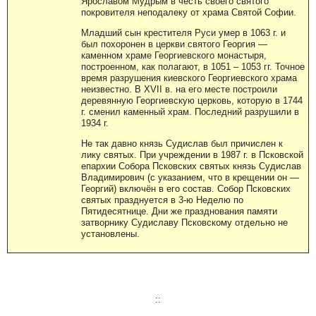
Ярославом Мудрым в честь своего святого
покровителя неподалеку от храма Святой Софии.
Младший сын крестителя Руси умер в 1063 г. и
был похоронен в церкви святого Георгия —
каменном храме Георгиевского монастыря,
построенном, как полагают, в 1051 – 1053 гг. Точное
время разрушения киевского Георгиевского храма
неизвестно. В XVII в. на его месте построили
деревянную Георгиевскую церковь, которую в 1744
г. сменил каменный храм. Последний разрушили в
1934 г.
Не так давно князь Судислав был причислен к
лику святых. При учреждении в 1987 г. в Псковской
епархии Собора Псковских святых князь Судислав
Владимирович (с указанием, что в крещении он —
Георгий) включён в его состав. Собор Псковских
святых празднуется в 3-ю Неделю по
Пятидесятнице. Дни же празднования памяти
затворнику Судиславу Псковскому отдельно не
установлены.
::