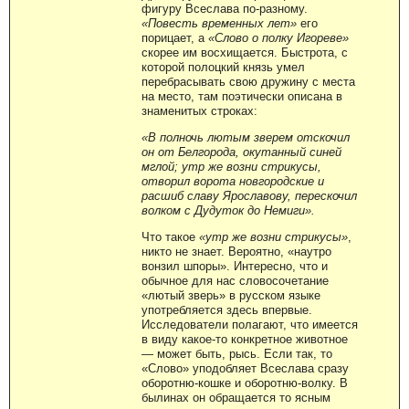
фигуру Всеслава по-разному.
«Повесть временных лет»
его
порицает, а
«Слово о полку Игореве»
скорее им восхищается. Быстрота, с
которой полоцкий князь умел
перебрасывать свою дружину с места
на место, там поэтически описана в
знаменитых строках:
«В полночь лютым зверем отскочил
он от Белгорода, окутанный синей
мглой; утр же возни стрикусы,
отворил ворота новгородские и
расшиб славу Ярославову, перескочил
волком с Дудуток до Немиги».
Что такое
«утр же возни стрикусы»
,
никто не знает. Вероятно, «наутро
вонзил шпоры». Интересно, что и
обычное для нас словосочетание
«лютый зверь» в русском языке
употребляется здесь впервые.
Исследователи полагают, что имеется
в виду какое-то конкретное животное
— может быть, рысь. Если так, то
«Слово» уподобляет Всеслава сразу
оборотню-кошке и оборотню-волку. В
былинах он обращается то ясным