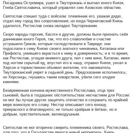
Посадника Остромира, ушел в Тмуторокань и выгнал юного Князя,
Глеба Святославича, который управлял сею Азовскою областию.
Святослав спешил туда с войском: племянник его, уважая дядю,
отдал ему город без сопротивления; но когда Черниговский Князь
удалился, Ростислав снова овладел Тмутороканем.
Скоро народы горские, Касоги и другие, должны были признать себя
данниками юного Героя, так, что его славолюбие и счастие
устрашили Греков, которые господствовали в Тавриде: они
подослали к сему Князю своего знатного чиновника, Катапана или
Префекта, умевшего вкрасться к нему в доверенность; и в то время,
как Ростислав, угощая мнимого друга, пил с ним вино, Катапан, имея
под ногтем скрытый яд, впустил его в чашу, отравил Князя, уехал в
Херсон и торжественно объявил жителям, что завоеватель
Тмутороканский умрет в седьмой день. Предсказание исполнилось;
но Херсонцы, гнушаясь таким коварством, убили сего злодея
камнями.
Безвременная кончина мужественного Ростислава, отца трех
сыновей, была в тогдашних обстоятельствах несчастием для России:
он мог бы лучше других защитить отечество и сохранить по крайней
мере воинскую его славу. Нестор описывает сего юношу,
прекрасного и благовидного, не только храбрым в битвах, но и
добрым, чувствительным, великодушным.
Святослав не мог вторично смирить племянника своего, Ростислава,
для того, что в Государстве явился новый неприятель: Князь