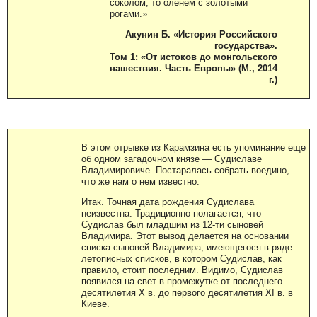
соколом, то оленем с золотыми
рогами.»
Акунин Б. «История Российского
государства».
Том 1: «От истоков до монгольского
нашествия. Часть Европы» (М., 2014
г.)
В этом отрывке из Карамзина есть упоминание еще
об одном загадочном князе — Судиславе
Владимировиче. Постаралась собрать воедино,
что же нам о нем известно.
Итак. Точная дата рождения Судислава
неизвестна. Традиционно полагается, что
Судислав был младшим из 12-ти сыновей
Владимира. Этот вывод делается на основании
списка сыновей Владимира, имеющегося в ряде
летописных списков, в котором Судислав, как
правило, стоит последним. Видимо, Судислав
появился на свет в промежутке от последнего
десятилетия X в. до первого десятилетия XI в. в
Киеве.