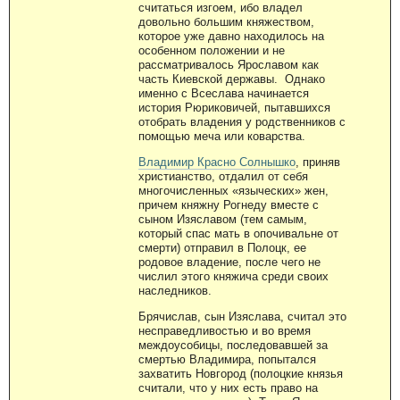
считаться изгоем, ибо владел
довольно большим княжеством,
которое уже давно находилось на
особенном положении и не
рассматривалось Ярославом как
часть Киевской державы. Однако
именно с Всеслава начинается
история Рюриковичей, пытавшихся
отобрать владения у родственников с
помощью меча или коварства.
Владимир Красно Солнышко
, приняв
христианство, отдалил от себя
многочисленных «языческих» жен,
причем княжну Рогнеду вместе с
сыном Изяславом (тем самым,
который спас мать в опочивальне от
смерти) отправил в Полоцк, ее
родовое владение, после чего не
числил этого княжича среди своих
наследников.
Брячислав, сын Изяслава, считал это
несправедливостью и во время
междоусобицы, последовавшей за
смертью Владимира, попытался
захватить Новгород (полоцкие князья
считали, что у них есть право на