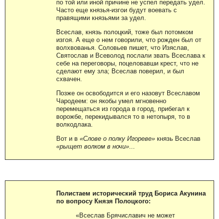
по той или иной причине не успел передать удел.
Часто еще князья-изгои будут воевать с
правящими князьями за удел.
Всеслав, князь полоцкий, тоже был потомком
изгоя. А еще о нем говорили, что рожден был от
волхвованья. Соловьев пишет, что Изяслав,
Святослав и Всеволод послали звать Всеслава к
себе на переговоры, поцеловавши крест, что не
сделают ему зла; Всеслав поверил, и был
схвачен.
Позже он освободится и его назовут Всеславом
Чародеем: он якобы умел мгновенно
перемещаться из города в город, прибегал к
ворожбе, перекидывался то в нетопыря, то в
волкодлака.
Вот и в
«Слове о полку Игореве»
князь Всеслав
«рыщет волком в ночи»
...
Полистаем исторический труд Бориса Акунина
по вопросу Князя Полоцкого:
«Всеслав Брячиславич не может