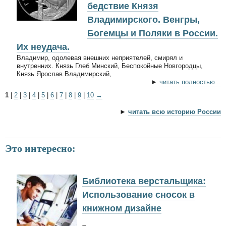
бедствие Князя
Владимирского. Венгры,
Богемцы и Поляки в России.
Их неудача.
Владимир, одолевая внешних неприятелей, смирял и
внутренних. Князь Глеб Минский, Беспокойные Новгородцы,
Князь Ярослав Владимирский,
►
читать полностью...
1
|
2
|
3
|
4
|
5
|
6
|
7
|
8
|
9
|
10
→
►
читать всю историю России
Это интересно:
Библиотека верстальщика:
Использование сносок в
книжном дизайне