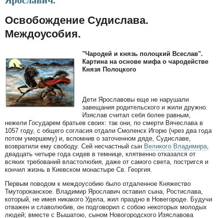
Ярославич.
Освобождение Судислава.
Междоусобия.
"Чародей и князь полоцкий Всеслав".
Картина на основе мифа о чародействе
Князя Полоцкого
Дети Ярославовы еще не нарушали
завещания родительского и жили дружно.
Изяслав считал себя более равным,
нежели Государем братьев своих: так они, по смерти Вячеслава в
1057 году, с общего согласия отдали Смоленск Игорю (чрез два года
потом умершему) и, вспомнив о заточенном дяде, Судиславе,
возвратили ему свободу. Сей несчастный сын
Великого Владимира
,
двадцать четыре года сидев в темнице, клятвенно отказался от
всяких требований властолюбия, даже от самого света, постригся и
кончил жизнь в Киевском монастыре Св. Георгия.
Первым поводом к междоусобию было отдаленное Княжество
Тмутороканское. Владимир Ярославич оставил сына, Ростислава,
который, не имея никакого Удела, жил праздно в Новегороде. Будучи
отважен и славолюбив, он подговорил с собою некоторых молодых
людей; вместе с Вышатою, сыном Новогородского Изяславова