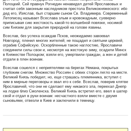
Полоцкий. Сей правнук Рогнедин ненавидел детей Ярославовых и
считал себя законным наследником престола Великокняжеского: ибо
дед его, Изяслав, был старшим сыном Св. Владимира. Современный
Летописец называет Всеслава злым и кровожадным, суеверно
приписывая сию жестокость какой-то волшебной повязке, носимой
сим Князем для закрытия природной на голове язвины.
Всеслав, без успеха осаждав Псков, неожидаемо завоевал
Новгород; пленил многих жителей; не пощадил и святыни церквей,
ограбив Софийскую. Оскорбленные такою наглостию, Ярославичи
соединили силы свои и, несмотря на жестокую зиму, осадили Минск
в Княжестве Полоцком; взяли его, умертвили граждан, а жен и детей
отдали в плен воинам.
Всеслав сошелся с неприятелями на берегах Немана, покрытых
глубоким снегом. Множество Россиян с обеих сторон легло на месте.
Великий Князь победил; но, еще страшась племянника, вступил с
ним в мирные переговоры и звал его к себе. Всеслав, поверив клятве
Ярославичей, что они не сделают ему никакого зла, переехал Днепр
на лодке близ Смоленска. Великий Князь встретил его, ввел в шатер
свой и отдал в руки воинам: несчастного взяли вместе с двумя
сыновьями, отвезли в Киев и заключили в темницу.