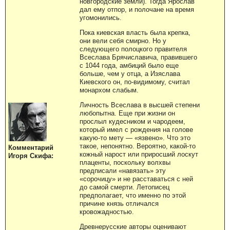
новгородские земли). Тогда Ярослав
дал ему отпор, и полочане на время
угомонились.
Пока киевская власть была крепка,
они вели себя смирно. Но у
следующего полоцкого правителя
Всеслава Брячиславича, правившего
с 1044 года, амбиций было еще
больше, чем у отца, а Изяслава
Киевского он, по-видимому, считал
монархом слабым.
Личность Всеслава в высшей степени
любопытна. Еще при жизни он
прослыл кудесником и чародеем,
который имел с рождения на голове
какую-то мету — «язвено». Что это
такое, непонятно. Вероятно, какой-то
Комментарий
кожный нарост или приросший лоскут
Игоря Скифа:
плаценты, поскольку волхвы
предписали «навязать» эту
«сорочицу» и не расставаться с ней
до самой смерти. Летописец
предполагает, что именно по этой
причине князь отличался
кровожадностью.
Древнерусские авторы оценивают