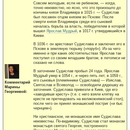
Совсем молодым, если не ребенком, — когда,
точно неизвестно, но ясно, что это произошло до
кончины князя Владимира в 1015 г. — Судислав
был посажен отцом князем во Пскове. После
смерти князя Владимира среди его сыновей
началась борьба за власть, победителем в которой
вышел
Ярослав Мудрый
, в 1017 г. утвердившийся в
Киеве.
В 1036 г. он арестовал Судислава и заключил его в
Пскове в земляную тюрьму («поруб»). Из-за чего
именно и при каких обстоятельствах Ярослав так
поступил со своим младшим братом, в летописи не
сказано ни слова.
В заточении Судислав пробыл 24 года. Ярослав
Мудрый умер в 1054 г., и через пять лет, в 1059 г.,
его сыновья (племянники Судислава) — Изяслав,
Комментарий
Святослав и Всеволод — освободили дядюшку из
Марины
заточения. Судислава привезли в Киев, где его
Георгиевой:
«заводивше кресту» (т.е. с него взяли клятву на
кресте не претендовать на великокняжеский стол),
после чего он принял монашеский постриг («и быс
чернцем»).
Ни христианское, ни монашеское имя Судислава
неизвестны. По-видимому, Судислав стал монахом
монастыря святого Георгия, построенного