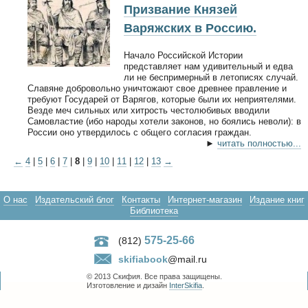
Призвание Князей
Варяжских в Россию.
Начало Российской Истории
представляет нам удивительный и едва
ли не беспримерный в летописях случай.
Славяне добровольно уничтожают свое древнее правление и
требуют Государей от Варягов, которые были их неприятелями.
Везде меч сильных или хитрость честолюбивых вводили
Самовластие (ибо народы хотели законов, но боялись неволи): в
России оно утвердилось с общего согласия граждан.
►
читать полностью...
←
4
|
5
|
6
|
7
|
8
|
9
|
10
|
11
|
12
|
13
→
О нас
Издательский блог
Контакты
Интернет-магазин
Издание книг
Библиотека
575-25-66
(812)
skifiabook
@mail.ru
© 2013 Скифия. Все права защищены.
Изготовление и дизайн
InterSkifia
.