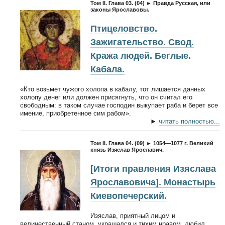
Том II. Глава 03. (04) ► Правда Русская, или
законы Ярославовы.
Птицеловство.
Зажигательство. Свод.
Кража людей. Беглые.
Кабала.
«Кто возьмет чужого холопа в кабалу, тот лишается данных
холопу денег или должен присягнуть, что он считал его
свободным: в таком случае господин выкупает раба и берет все
имение, приобретенное сим рабом».
►
читать полностью...
Том II. Глава 04. (09) ► 1054—1077 г. Великий
князь Изяслав Ярославич.
[Итоги правления Изяслава
Ярославовича]. Монастырь
Киевопечерский.
Изяслав, приятный лицом и
величественный станом, украшался и тихим нравом, любил