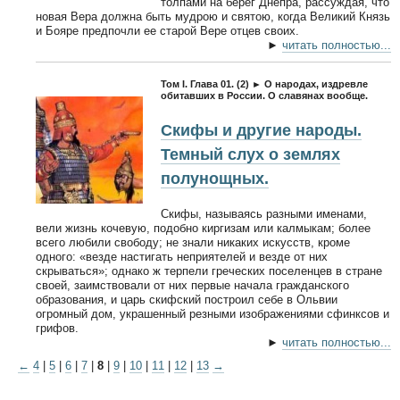
толпами на берег Днепра, рассуждая, что
новая Вера должна быть мудрою и святою, когда Великий Князь
и Бояре предпочли ее старой Вере отцев своих.
►
читать полностью...
Том I. Глава 01. (2) ► О народах, издревле
обитавших в России. О славянах вообще.
Скифы и другие народы.
Темный слух о землях
полунощных.
Скифы, называясь разными именами,
вели жизнь кочевую, подобно киргизам или калмыкам; более
всего любили свободу; не знали никаких искусств, кроме
одного: «везде настигать неприятелей и везде от них
скрываться»; однако ж терпели греческих поселенцев в стране
своей, заимствовали от них первые начала гражданского
образования, и царь скифский построил себе в Ольвии
огромный дом, украшенный резными изображениями сфинксов и
грифов.
►
читать полностью...
←
4
|
5
|
6
|
7
|
8
|
9
|
10
|
11
|
12
|
13
→