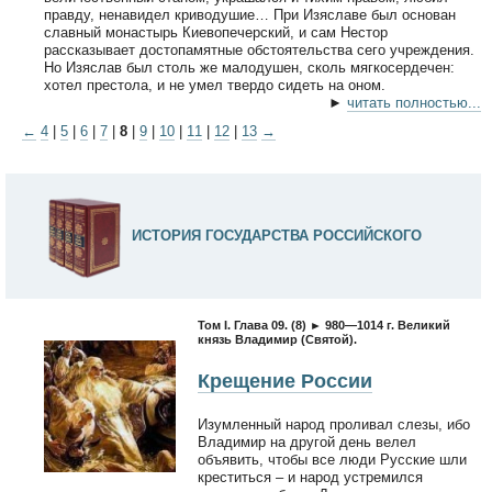
правду, ненавидел криводушие… При Изяславе был основан
славный монастырь Киевопечерский, и сам Нестор
рассказывает достопамятные обстоятельства сего учреждения.
Но Изяслав был столь же малодушен, сколь мягкосердечен:
хотел престола, и не умел твердо сидеть на оном.
►
читать полностью...
←
4
|
5
|
6
|
7
|
8
|
9
|
10
|
11
|
12
|
13
→
ИСТОРИЯ ГОСУДАРСТВА РОССИЙСКОГО
Том I. Глава 09. (8) ► 980—1014 г. Великий
князь Владимир (Святой).
Крещение России
Изумленный народ проливал слезы, ибо
Владимир на другой день велел
объявить, чтобы все люди Русские шли
креститься – и народ устремился