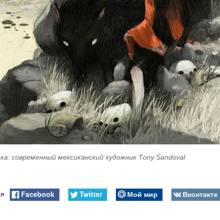
ка: современный мексиканский художник Тony Sandoval
Facebook
Twitter
Мой мир
Вконтакте
ся