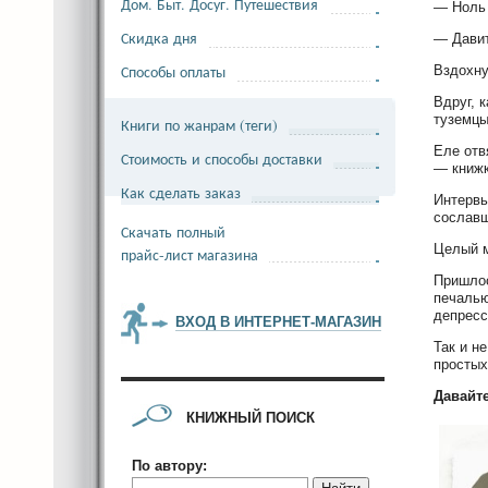
Дом. Быт. Досуг. Путешествия
— Ноль 
Скидка дня
— Давит
Способы оплаты
Вздохну
Вдруг, 
туземцы
Книги по жанрам (теги)
Еле отв
Стоимость и способы доставки
— книжк
Как сделать заказ
Интервь
сославш
Скачать полный
Целый м
прайс-лист магазина
Пришлос
печалью
депресс
ВХОД В ИНТЕРНЕТ-МАГАЗИН
Так и н
простых
Давайт
КНИЖНЫЙ ПОИСК
По автору: