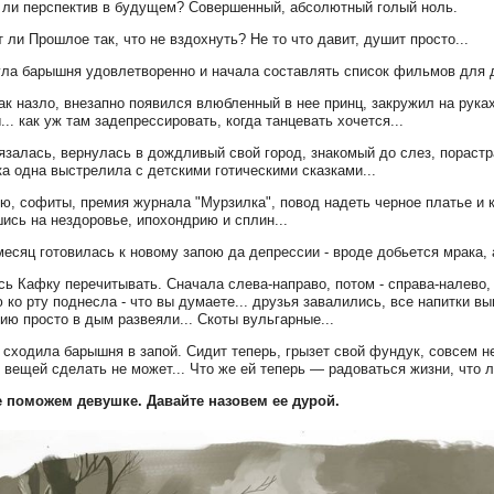
ли перспектив в будущем? Совершенный, абсолютный голый ноль.
 ли Прошлое так, что не вздохнуть? Не то что давит, душит просто...
ла барышня удовлетворенно и начала составлять список фильмов для де
как назло, внезапно появился влюбленный в нее принц, закружил на руках
... как уж там задепрессировать, когда танцевать хочется...
язалась, вернулась в дождливый свой город, знакомый до слез, пораст
а одна выстрелила с детскими готическими сказками...
ю, софиты, премия журнала "Мурзилка", повод надеть черное платье и к
ись на нездоровье, ипохондрию и сплин...
есяц готовилась к новому запою да депрессии - вроде добьется мрака, а
ь Кафку перечитывать. Сначала слева-направо, потом - справа-налево, 
 ко рту поднесла - что вы думаете... друзья завалились, все напитки 
ию просто в дым развеяли... Скоты вульгарные...
е сходила барышня в запой. Сидит теперь, грызет свой фундук, совсем 
 вещей сделать не может... Что же ей теперь — радоваться жизни, что 
е поможем девушке. Давайте назовем ее дурой.