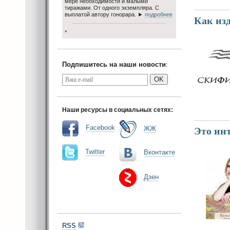
мере необходимости и малыми
тиражами. От одного экземпляра. С
выплатой автору гонорара. ►
подробнее
Как из
*
Подпишитесь на наши новости
:
OK
Наши ресурсы в социальных сетях:
Facebook
ЖЖ
Это инт
Twitter
Вконтакте
Дзен
RSS