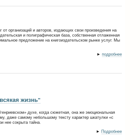
г от организаций и авторов, издающих свои произведения на
здательская и полиграфическая база, собственная отлаженная
имальное предложение на книгоиздательском рынке услуг. Мы
►
подробнее
 всякая жизнь"
'генриевском» духе, когда сюжетная, она же эмоциональная
ому, даже самому небольшому тексту характер шкатулки «с
ри нее сокрыта тайна.
►
Подробнее