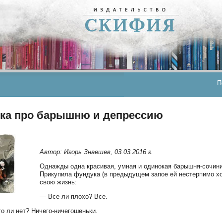
П
зка про барышню и депрессию
Автор: Игорь Знаешев, 03.03.2016 г.
Однажды одна красивая, умная и одинокая барышня-сочини
Прикупила фундука (в предыдущем запое ей нестерпимо хо
свою жизнь:
— Все ли плохо? Все.
о ли нет? Ничего-ничегошеньки.