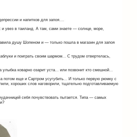
прессии и напитков для запоя....
 и увез в таиланд. А там, сами знаете — солнце, море,
равила душу Шопеном и — только пошла в магазин для запоя
аблуки и поиграть своим шармом... С трудом отвертелась,
 улыбка коварно озарит уста... или позвонит кто смешной...
а потом еще и Сартром усугубить... И только первую рюмку с
выпили, хороших слов наговорили, тщательно подготавливаемую
неудачницей себя почувствовать пытается. Типа — самых
ли?