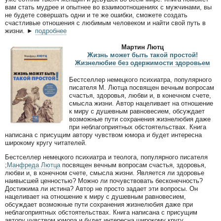
вам стать мудрее и опытнее во взаимоотношениях с мужчинами, вы
не будете совершать одни и те же ошибки, сможете создать
счастливые отношения с любимым человеком и найти свой путь в
жизни.
►
подробнее
Мартин Лютц
Жизнь может быть такой простой!
Жизнелюбие без одержимости здоровьем
Бестселлер немецкого психиатра, популярного
писателя М. Лютца посвящен вечным вопросам
счастья, здоровья, любви и, в конечном счете,
смысла жизни. Автор нацеливает на отношение
к миру с душевным равновесием, обсуждает
возможные пути сохранения жизнелюбия даже
при неблагоприятных обстоятельствах. Книга
написана с присущим автору чувством юмора и будет интересна
широкому кругу читателей.
Бестселлер немецкого психиатра и теолога, популярного писателя
;
Манфреда Лютца
посвящен вечным вопросам счастья, здоровья,
любви и, в конечном счете, смысла жизни. Является ли здоровье
наивысшей ценностью? Можно ли почувствовать бесконечность?
Достижима ли истина? Автор не просто задает эти вопросы. Он
нацеливает на отношение к миру с душевным равновесием,
обсуждает возможные пути сохранения жизнелюбия даже при
неблагоприятных обстоятельствах. Книга написана с присущим
автору чувством юмора и будет интересна широкому кругу