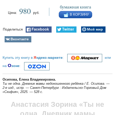
бумажная книга
980
Цена:
руб.
В КОРЗИНУ
Facebook
Twitter
Мой мир
Поделиться
Вконтакте
я
Купить эту книгу в
ндекс-маркете
:
или
О
на
зоне
:
Осипова, Елена Владимировна.
Ты не одна. Дневник мамы недоношенного ребёнка / Е. Осипова. —
2-е изд., испр. — Санкт-Петербург : Издательско-Торговый Дом
«Скифия», 2025. — 528 с.
Анастасия Зорина «Ты не
одна. Дневник мамы