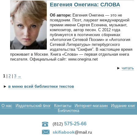
Евгения Онегина: СЛОВА
Об авторе:
Евгения Онегина — это не
псевдоним. Поэт, лауреат международной
премии имени Сергея Есенина, музыкант,
композитор, автор песен. С 2012 года
публикуется в поэтических сборниках
«Антология Сетевой Поэзии» и «Антология
Сетевой Литературы» петербургского
издательства “Скифия”. В настоящее время
проживает в Москве. Книга «Слова» — первая отдельная книга
писателя. Официальный сайт: www.onegina.net
►
читать
1
|
2
|
3
→
►
в меню всей библиотеки текстов
О нас
Издательский блог
Контакты
Интернет-магазин
Издание книг
Библиотека
575-25-66
(812)
skifiabook
@mail.ru