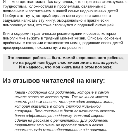
Я — многодетная мама. Так случилось, что я три раза столкнулась с
трудностями, сложностями и проблемами, связанными с
появлением и воспитанием в нашей семье недоношенных детей.
Пройдя этот путь, который сделал меня лучше и сильнее, я
задумала написать эту книгу, эмоционально и практически
помогающую тем, кто тоже столкнулся с подобной ситуацией.
Книга содержит практические рекомендации и советы, которые
помогли мне выжить в трудный момент жизни. Описаны основные
проблемы, с которыми сталкиваются мамы, родившие своих детей
преждевременно, показаны пути их решения.
Это сложная работа — быть мамой недоношенного ребенка,
но наградой нам будет счастливая жизнь наших детей.
И я надеюсь, что моя книга вам в этом поможет.
Из отзывов читателей на книгу:
Книга - поддержка для родителей, которые в самом
начале этого не легкого пути. Так же книга может
помочь родным понять, что проходит женщина-мать,
которая оказалась в столь сложной жизненной
ситуации. Это понимание даст возможность оказать
более эффективную поддержку. Большой акцент
сделан на рассказе о ретинопатии. Для родителей
торопыжек это очень не простая тема и важно
понимать куда можно обратиться и где получить