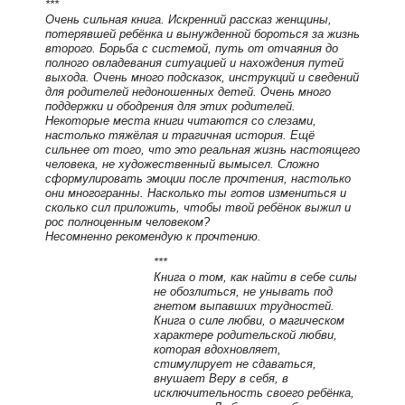
***
Очень сильная книга. Искренний рассказ женщины,
потерявшей ребёнка и вынужденной бороться за жизнь
второго. Борьба с системой, путь от отчаяния до
полного овладевания ситуацией и нахождения путей
выхода. Очень много подсказок, инструкций и сведений
для родителей недоношенных детей. Очень много
поддержки и ободрения для этих родителей.
Некоторые места книги читаются со слезами,
настолько тяжёлая и трагичная история. Ещё
сильнее от того, что это реальная жизнь настоящего
человека, не художественный вымысел. Сложно
сформулировать эмоции после прочтения, настолько
они многогранны. Насколько ты готов измениться и
сколько сил приложить, чтобы твой ребёнок выжил и
рос полноценным человеком?
Несомненно рекомендую к прочтению.
***
Книга о том, как найти в себе силы
не обозлиться, не унывать под
гнетом выпавших трудностей.
Книга о силе любви, о магическом
характере родительской любви,
которая вдохновляет,
стимулирует не сдаваться,
внушает Веру в себя, в
исключительность своего ребёнка,