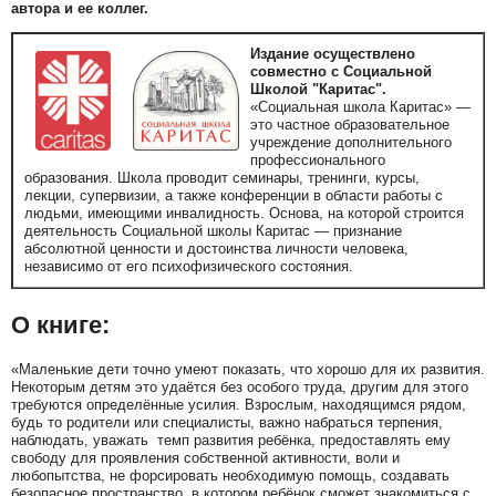
автора и ее коллег.
Издание осуществлено
совместно с Социальной
Школой "Каритас".
«Социальная школа Каритас» —
это частное образовательное
учреждение дополнительного
профессионального
образования. Школа проводит семинары, тренинги, курсы,
лекции, супервизии, а также конференции в области работы с
людьми, имеющими инвалидность. Основа, на которой строится
деятельность Социальной школы Каритас — признание
абсолютной ценности и достоинства личности человека,
независимо от его психофизического состояния.
О книге:
«Маленькие дети точно умеют показать, что хорошо для их развития.
Некоторым детям это удаётся без особого труда, другим для этого
требуются определённые усилия. Взрослым, находящимся рядом,
будь то родители или специалисты, важно набраться терпения,
наблюдать, уважать темп развития ребёнка, предоставлять ему
свободу для проявления собственной активности, воли и
любопытства, не форсировать необходимую помощь, создавать
безопасное пространство, в котором ребёнок сможет знакомиться с