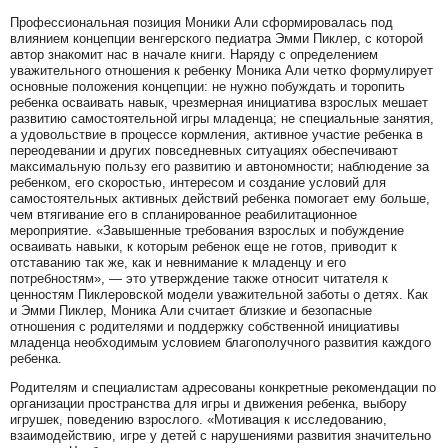
Профессиональная позиция Моники Али сформировалась под
влиянием концепции венгерского педиатра Эмми Пиклер, с которой
автор знакомит нас в начале книги. Наряду с определением
уважительного отношения к ребенку Моника Али четко формулирует
основные положения концепции: не нужно побуждать и торопить
ребенка осваивать навык, чрезмерная инициатива взрослых мешает
развитию самостоятельной игры младенца; не специальные занятия,
а удовольствие в процессе кормления, активное участие ребенка в
переодевании и других повседневных ситуациях обеспечивают
максимальную пользу его развитию и автономности; наблюдение за
ребенком, его скоростью, интересом и создание условий для
самостоятельных активных действий ребенка помогает ему больше,
чем втягивание его в спланированное реабилитационное
мероприятие. «Завышенные требования взрослых и побуждение
осваивать навыки, к которым ребенок еще не готов, приводит к
отставанию так же, как и невнимание к младенцу и его
потребностям», — это утверждение также относит читателя к
ценностям Пиклеровской модели уважительной заботы о детях. Как
и Эмми Пиклер, Моника Али считает близкие и безопасные
отношения с родителями и поддержку собственной инициативы
младенца необходимым условием благополучного развития каждого
ребенка.
Родителям и специалистам адресованы конкретные рекомендации по
организации пространства для игры и движения ребенка, выбору
игрушек, поведению взрослого. «Мотивация к исследованию,
взаимодействию, игре у детей с нарушениями развития значительно