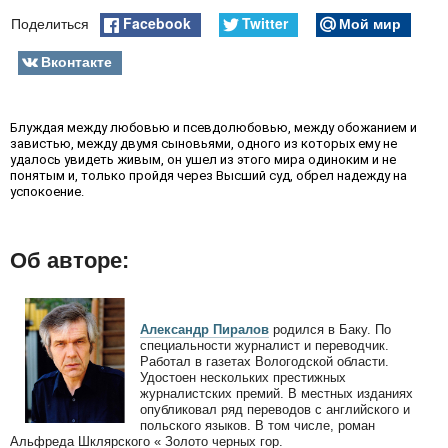
Facebook
Twitter
Мой мир
Поделиться
Вконтакте
Блуждая между любовью и псевдолюбовью, между обожанием и 
завистью, между двумя сыновьями, одного из которых ему не 
удалось увидеть живым, он ушел из этого мира одиноким и не 
понятым и, только пройдя через Высший суд, обрел надежду на 
успокоение.
Об авторе:
Александр Пиралов
родился в Баку. По
специальности журналист и переводчик.
Работал в газетах Вологодской области.
Удостоен нескольких престижных
журналистских премий. В местных изданиях
опубликовал ряд переводов с английского и
польского языков. В том числе, роман
Альфреда Шклярского « Золото черных гор.