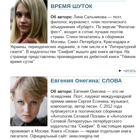
ВРЕМЯ ШУТОК
Об авторе:
Лина Сальникова — поэт,
филолог, журналист, член поэтического
объединения «Кубарт». По версии "Филатов-
фест", входит в сотню лучших поэтов
страны. Стихи печатались в сборниках
Москвы, Санкт-Петербурга, Краснодара и
Украины, периодических изданиях, в том числе и в "Литературной
газете". В издательстве "Скифия" вышло две книги автора. На
странице представлены произведения из дебютной книги "Тёмное
время суток".
►
читать
Евгения Онегина: СЛОВА
Об авторе:
Евгения Онегина — это не
псевдоним. Поэт, лауреат международной
премии имени Сергея Есенина, музыкант,
композитор, автор песен. С 2012 года
публикуется в поэтических сборниках
«Антология Сетевой Поэзии» и «Антология
Сетевой Литературы» петербургского
издательства “Скифия”. В настоящее время
проживает в Москве. Книга «Слова» — первая отдельная книга
писателя. Официальный сайт: www.onegina.net