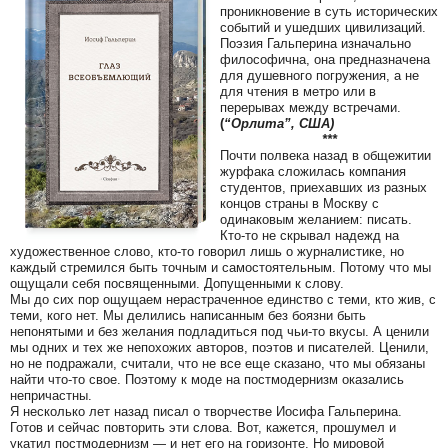
проникновение в суть исторических
событий и ушедших цивилизаций.
Поэзия Гальперина изначально
философична, она предназначена
для душевного погружения, а не
для чтения в метро или в
перерывах между встречами.
(
“Орлита”, США)
***
Почти полвека назад в общежитии
журфака сложилась компания
студентов, приехавших из разных
концов страны в Москву с
одинаковым желанием: писать.
Кто-то не скрывал надежд на
художественное слово, кто-то говорил лишь о журналистике, но
каждый стремился быть точным и самостоятельным. Потому что мы
ощущали себя посвященными. Допущенными к слову.
Мы до сих пор ощущаем нерастраченное единство с теми, кто жив, с
теми, кого нет. Мы делились написанным без боязни быть
непонятыми и без желания подладиться под чьи-то вкусы. А ценили
мы одних и тех же непохожих авторов, поэтов и писателей. Ценили,
но не подражали, считали, что не все еще сказано, что мы обязаны
найти что-то свое. Поэтому к моде на постмодернизм оказались
непричастны.
Я несколько лет назад писал о творчестве Иосифа Гальперина.
Готов и сейчас повторить эти слова. Вот, кажется, прошумел и
укатил постмодернизм — и нет его на горизонте. Но мировой