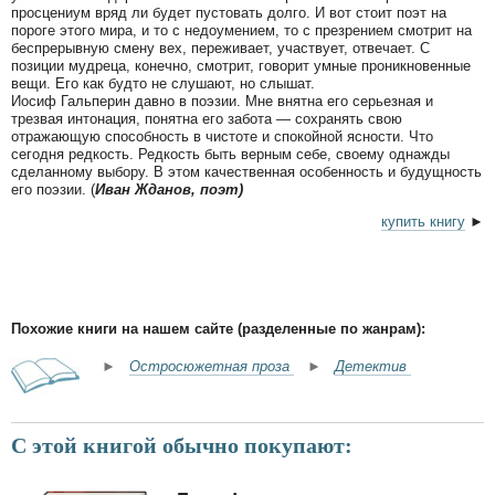
просцениум вряд ли будет пустовать долго. И вот стоит поэт на
пороге этого мира, и то с недоумением, то с презрением смотрит на
беспрерывную смену вех, переживает, участвует, отвечает. С
позиции мудреца, конечно, смотрит, говорит умные проникновенные
вещи. Его как будто не слушают, но слышат.
Иосиф Гальперин давно в поэзии. Мне внятна его серьезная и
трезвая интонация, понятна его забота — сохранять свою
отражающую способность в чистоте и спокойной ясности. Что
сегодня редкость. Редкость быть верным себе, своему однажды
сделанному выбору. В этом качественная особенность и будущность
его поэзии. (
Иван Жданов, поэт)
купить книгу
►
Похожие книги на нашем сайте (разделенные по жанрам):
►
Остросюжетная проза
►
Детектив
С этой книгой обычно покупают: