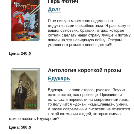
Гера Фотич
Долг
Я не пишу о манекенах наделенных
дедуктивными способностями. Я расскажу о
ваших сыновьях, братьях, отцах, которые
хотели сделать нашу страну лучше и потому
пошли на эту невидимую войну. Операм
уголовного розыска посвящается!!!
Цена: 240
Антология короткой прозы
Едукарь
Едукарь — слово старое, русское. Звучит
едко и остро, как прозвище. Прозвище и
есть. Если перевести на современный язык,
то получится «дока», «смышленый», умник.
А разве современные писатели не относятся
к этой категории людей, которых смело
можно назвать Едукарями?
Цена: 580