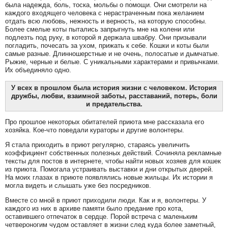
была надежда, боль, тоска, мольбы о помощи. Они смотрели на
каждого входящего человека с нерастраченным пока желанием
отдать всю любовь, нежность и верность, на которую способны.
Более смелые коты пытались запрыгнуть мне на колени или
подлезть под руку, в которой я держала швабру. Они призывали
погладить, почесать за ухом, прижать к себе. Кошки и коты были
самые разные. Длинношерстные и не очень, полосатые и дымчатые.
Рыжие, черные и белые. С уникальными характерами и привычками.
Их объединяло одно.
У всех в прошлом была история жизни с человеком. История
дружбы, любви, взаимной заботы, расставаний, потерь, боли
и предательства.
Про прошлое некоторых обитателей приюта мне рассказала его
хозяйка. Кое-что поведали кураторы и другие волонтеры.
Я стала приходить в приют регулярно, стараясь увеличить
коэффициент собственных полезных действий. Сочиняла рекламные
тексты для постов в интернете, чтобы найти новых хозяев для кошек
из приюта. Помогала устраивать выставки и дни открытых дверей.
На моих глазах в приюте появлялись новые жильцы. Их истории я
могла видеть и слышать уже без посредников.
Вместе со мной в приют приходили люди. Как и я, волонтеры. У
каждого из них в архиве памяти было предание про кота,
оставившего отпечаток в сердце. Порой встреча с маленьким
четвероногим чудом оставляет в жизни след куда более заметный,