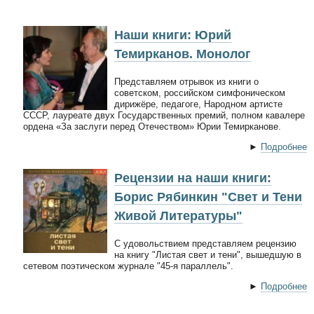
Наши книги: Юрий
Темирканов. Монолог
Представляем отрывок из книги о
советском, российском симфоническом
дирижёре, педагоге, Народном артисте
СССР, лауреате двух Государственных премий, полном кавалере
ордена «За заслуги перед Отечеством» Юрии Темирканове.
►
Подробнее
Рецензии на наши книги:
Борис Рябинкин "Свет и Тени
Живой Литературы"
С удовольствием представляем рецензию
на книгу "Листая свет и тени", вышедшую в
сетевом поэтическом журнале "45-я параллель".
►
Подробнее