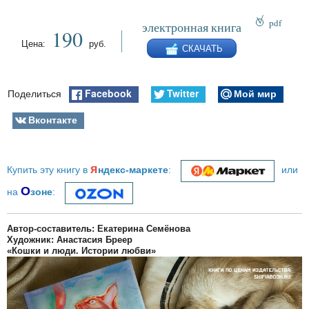
pdf
электронная книга
190
epub
Цена:
руб.
СКАЧАТЬ
fb2
Facebook
Twitter
Мой мир
Поделиться
Вконтакте
я
Купить эту книгу в
ндекс-маркете
:
или
О
на
зоне
:
Автор-составитель: Екатерина Семёнова
Художник: Анастасия Бреер
«Кошки и люди. Истории любви»