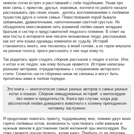
нежели сотни встреч и расставаний с себе подобными. Узнав про
мою связь с приютом, друзья, знакомые, коллеги по работе начали
рассказывать про своих кошек, делясь воспоминаниями о любимом
пушистом друге и члене семьи. Повествования порой бывали
забавными, драматичными, наполненными светлой грустью. Их
объединяла неиссякаемая нить взаимной любви наших младших
братьев и сестер и представителей людского племени. В ответ на
мои посты в интернете мне писали незнакомые люди, рассказывая,
как кот или кошка однажды изменили их судьбу. Историй
становилось много, они теснились в моей голове, а их герои мяукали
на разные голоса, прося рассказать о них еще кому-то.
Так родилась идея создать сборник рассказов о людях и котах. Или
о котах и их людях, как кому больше нравится. Истории написаны
разными авторами, отредактированы с сохранением авторского
стиля. Сюжетно части сборника никак не связаны и могут быть
прочитаны вами в любом порядке.
Это книга — многоголосие самых разных авторов о самых разных
котах и кошках. Сборник невыдуманных историй о милосердии
без измен и предательств. Книга про случаи, когда дар
абсолютной любви домашнего животного к хозяину преподнесен
человеку заслужено.
Я продолжаю помогать приюту, подарившему мне, помимо двух моих
горячо любимых котов, возможность чувствовать себя важным и
нужным звеном в достижении такой желанной эры милосердия. Вы
тоже сможете поучаствовать, купив книгу. Прибыль от ее продажи