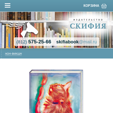
КОРЗИНА
575-25-66
(812)
skifiabook
@mail.ru
НОН-ФИКШН