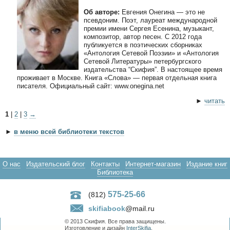
Об авторе:
Евгения Онегина — это не
псевдоним. Поэт, лауреат международной
премии имени Сергея Есенина, музыкант,
композитор, автор песен. С 2012 года
публикуется в поэтических сборниках
«Антология Сетевой Поэзии» и «Антология
Сетевой Литературы» петербургского
издательства “Скифия”. В настоящее время
проживает в Москве. Книга «Слова» — первая отдельная книга
писателя. Официальный сайт: www.onegina.net
►
читать
1
|
2
|
3
→
►
в меню всей библиотеки текстов
О нас
Издательский блог
Контакты
Интернет-магазин
Издание книг
Библиотека
575-25-66
(812)
skifiabook
@mail.ru
© 2013 Скифия. Все права защищены.
Изготовление и дизайн
InterSkifia
.