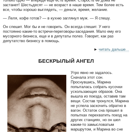
только одно — впереди еще есть время. Старость ее дома не
застанет! Шестьдесят — не возраст в наше время. Тем более есть
все, чтобы хорошо выглядеть, — деньги, время, желание.
— Леля, кофе готов? — в кухню заглянул муж. — Я спешу.
Он спешит. Мог бы и не говорить. Он всегда спешит. У него
постоянно какие-то встречи-переговоры-заседания. Мало ему его
мусорного бизнеса, еще и в депутаты полез. Говорит, как раз
депутатство бизнесу в помощь.
►
читать дальше...
БЕСКРЫЛЫЙ АНГЕЛ
Утро явно не задалось.
Сначала этот сон.
Проснувшись, Марина
попыталась собрать кусочки
ускользающих образов. Она
вышла из поезда, оставив там
вещи. Состав тронулся, Марина
не успела заскочить обратно в
вагон. Остаток сна прошел в
попытках перехватить поезд на
других станциях, но он шел
каким-то замысловатым
маршрутом, и Марина во сне