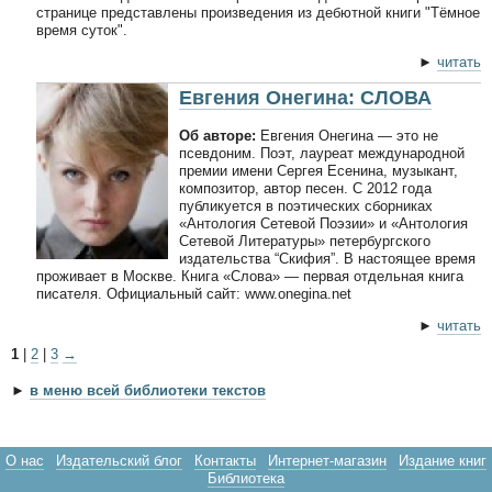
странице представлены произведения из дебютной книги "Тёмное
время суток".
►
читать
Евгения Онегина: СЛОВА
Об авторе:
Евгения Онегина — это не
псевдоним. Поэт, лауреат международной
премии имени Сергея Есенина, музыкант,
композитор, автор песен. С 2012 года
публикуется в поэтических сборниках
«Антология Сетевой Поэзии» и «Антология
Сетевой Литературы» петербургского
издательства “Скифия”. В настоящее время
проживает в Москве. Книга «Слова» — первая отдельная книга
писателя. Официальный сайт: www.onegina.net
►
читать
1
|
2
|
3
→
►
в меню всей библиотеки текстов
О нас
Издательский блог
Контакты
Интернет-магазин
Издание книг
Библиотека