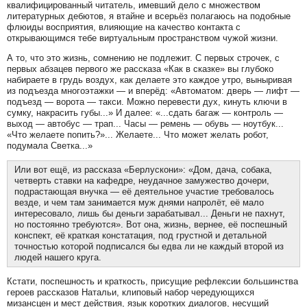
квалифицированный читатель, имевший дело с множеством
литературных дебютов, я втайне и всерьёз полагаюсь на подобные
флюиды восприятия, влияющие на качество контакта с
открывающимся тебе виртуальным пространством чужой жизни.
А то, что это жизнь, сомнению не подлежит. С первых строчек, с
первых абзацев первого же рассказа «Как в сказке» вы глубоко
набираете в грудь воздух, как делаете это каждое утро, выныривая
из подъезда многоэтажки — и вперёд: «Автоматом: дверь — лифт —
подъезд — ворота — такси. Можно перевести дух, кинуть ключи в
сумку, накрасить губы...» И далее: «...сдать багаж — контроль —
выход — автобус — трап... Часы — ремень — обувь — ноутбук...
«Что желаете попить?»... Желаете... Что может желать робот,
подумала Светка...»
Или вот ещё, из рассказа «Берлускони»: «Дом, дача, собака,
четверть ставки на кафедре, неудачное замужество дочери,
подрастающая внучка — её деятельное участие требовалось
везде, и чем там занимается муж днями напролёт, её мало
интересовало, лишь бы деньги зарабатывал... Деньги не пахнут,
но постоянно требуются». Вот она, жизнь, вернее, её поспешный
конспект, её краткая констатация, под грустной и детальной
точностью которой подписался бы едва ли не каждый второй из
людей нашего круга.
Кстати, поспешность и краткость, присущие рефлексии большинства
героев рассказов Натальи, клиповый набор чередующихся
мизансцен и мест действия, язык коротких диалогов, несущий