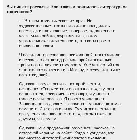
Вы пишете рассказы. Как в жизни появилось литературное
творчество?
— Это почти мистическая история. На
художественные тексты никогда не находилось
время, да и вдохновение, наверное, ждало своего
часа. Была работа, журналистика, потом
управленческая деятельность, а тексты просто
снились по ночам.
Я всегда интересовалась психологией, много читала
и несколько лет назад решила пройти несколько
тренингов по личностному росту. Уже четвертый год
я летаю на эти тренинги в Москву, и результат выше
всех ожиданий.
Однажды после тренинга, который, кстати,
назывался «Творчество и спонтанность», я утром
села в такси, собираясь в аэропорт, и у меня в
голове возник рассказ. Я просто увидела его.
Записывала по дороге — сначала в машине, потом в
самолете. С тех пор и пишу. Публиковать стала не
сразу, сначала писала «в стол», потом показала
друзьям, знакомым.
Однажды мне предложили размещать рассказы в
авторской колонке на сайте. Когда я увидела, что
количество читателей исчисляется тысячами —