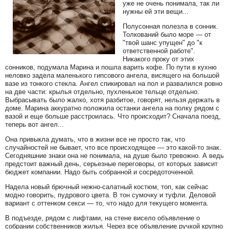
уже не очень понимала, так ли
нужны ей эти вещи...
Полусонная полезла в сонник.
Толкований было море — от
"твой шанс упущен" до "к
ответственной работе".
Никакого проку от этих
сонников, подумала Марина и пошла варить кофе. По пути в кухню
неловко задела маленького гипсового ангела, висящего на большой
вазе из тонкого стекла. Ангел спикировал на пол и развалился ровно
на две части: крылья отдельно, пухленькое тельце отдельно.
Выбрасывать было жалко, хотя разбитое, говорят, нельзя держать в
доме. Марина аккуратно положила останки ангела на полку рядом с
вазой и еще больше расстроилась. Что происходит? Сначала поезд,
теперь вот ангел...
Она привыкла думать, что в жизни все не просто так, что
случайностей не бывает, что все происходящее — это какой-то знак.
Сегодняшние знаки она не понимала, на душе было тревожно. А ведь
предстоит важный день, серьезные переговоры, от которых зависит
бюджет компании. Надо быть собранной и сосредоточенной.
Надела новый брючный нежно-салатный костюм, топ, как сейчас
модно говорить, пудрового цвета. В тон сумочку и туфли. Деловой
вариант с оттенком секси — то, что надо для текущего момента.
В подъезде, рядом с лифтами, на стене висело объявление о
собрании собственников жилья. Через все объявление ручкой крупно