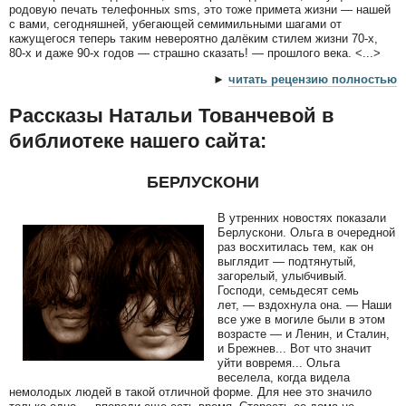
родовую печать телефонных sms, это тоже примета жизни — нашей
с вами, сегодняшней, убегающей семимильными шагами от
кажущегося теперь таким невероятно далёким стилем жизни 70-x,
80-x и даже 90-х годов — страшно сказать! — прошлого века. <...>
►
читать рецензию полностью
Рассказы Натальи Тованчевой в
библиотеке нашего сайта:
БЕРЛУСКОНИ
В утренних новостях показали
Берлускони. Ольга в очередной
раз восхитилась тем, как он
выглядит — подтянутый,
загорелый, улыбчивый.
Господи, семьдесят семь
лет, — вздохнула она. — Наши
все уже в могиле были в этом
возрасте — и Ленин, и Сталин,
и Брежнев... Вот что значит
уйти вовремя... Ольга
веселела, когда видела
немолодых людей в такой отличной форме. Для нее это значило