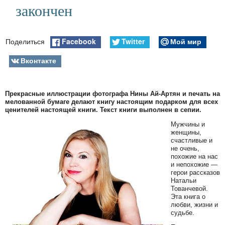
закончен
Facebook
Twitter
Мой мир
Поделиться
Вконтакте
Прекрасные иллюстрации фотографа Нины Ай-Артян и печать на
мелованной бумаге делают книгу настоящим подарком для всех
ценителей настоящей книги. Текст книги выполнен в сепии.
Мужчины и
женщины,
счастливые и
не очень,
похожие на нас
и непохожие —
герои рассказов
Натальи
Тованчевой.
Эта книга о
любви, жизни и
судьбе.