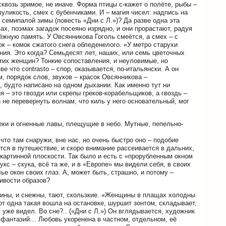
сквозь зримое, не иначе. Форма птицы с-кажет о полёте, рыбы –
уликость, смех с бубенчиками. И – магия чисел: надпись на
семипалой зимы (повесть «Дни с Л.»)? Да разве одна эта
зах, поэмах загадок посеяно изрядно, и они прорастают, радуя
жную память. У Овсянникова Гоголь смеётся, а смех – с
ок – комок сжатого снега обледенелого. «У метро старухи
ия. Это когда? Семьдесят лет, наших, или семь цветочных
их женщин? Тонкие сопоставления, и неуловимые, но
 что contrasto – спор, оказывается, по-итальянски. А он
, порядок слов, звуков – красок Овсянникова –
 будто написано на одном дыхании. Как именно тут ни
 – это гвозди или скрепы греков-корабельщиков, а гвоздь –
 не перевернуть волнам, что киль у него основательный, мог
реки и огненные лавы, плещущие в небо. Мутные, пепельно-
что там снаружи, вне нас, но очень быстро оно – подобие
тся в путешествие, и скоро внимание рассеивается в дальних,
картинной плоскости. Так было и есть с «прорубленным окном
кукс – скука, всё та же, и в «Европе» мы видели себя, в своих
ье окон своих глаз. А, может быть, страшно, и потому –
ивости образов?
ины, и снежны, тают, скользкие. «Женщины в плащах холодны
Вот одна такая вошла на остановке, шуршит зонтом, складывает,
я уже видел. Во сне?.. («Дни с Л.») Он вглядывается, художник
 фантазий… Любовь укоренена в частном, отдельном, её