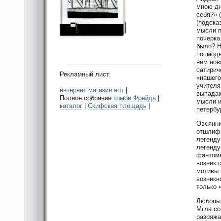
мною дн
себя?» 
(подска
мысли п
почерка
было? Н
посмоде
нём нов
сатирич
Рекламный лист:
«нашего
учителя
интернет магазин нот
|
выпадаю
Полное собрание
томов Фрейда
|
мысли и
каталог
|
Скифская площадь
|
петербу
Овсянни
отшлифо
легенду
легенду
фантоме
возник 
мотивы 
возникн
только 
Любопыт
Мгла со
разряжа