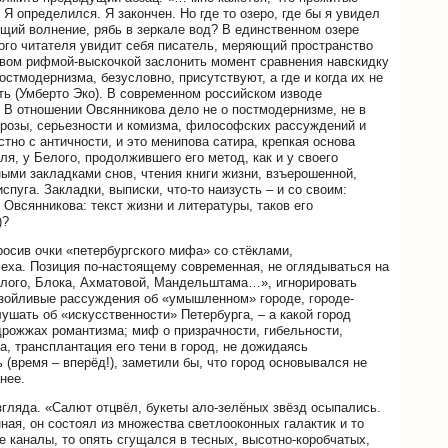
 Я определился. Я закончен. Но где то озеро, где бы я увидел
ющий волнение, рябь в зеркале вод? В единственном озере
ткого читателя увидит себя писатель, меряющий пространство
товом рифмой-выскочкой заслонить момент сравнения навскидку
стмодернизма, безусловно, присутствуют, а где и когда их не
ь (Умберто Эко). В современном российском изводе
. В отношении Овсянникова дело не о постмодернизме, не в
 прозы, серьезности и комизма, философских рассуждений и
тно с античности, и это менипова сатира, крепкая основа
я, у Белого, продолжившего его метод, как и у своего
ыми закладками снов, чтения книги жизни, взъерошенной,
уга. Закладки, выписки, что-то наизусть – и со своим:
всянникова: текст жизни и литературы, таков его
)?
росив очки «петербургского мифа» со стёклами,
еха. Позиция по-настоящему современная, не оглядываться на
Белого, Блока, Ахматовой, Мандельштама…», игнорировать
зойливые рассуждения об «умышленном» городе, городе-
шать об «искусственности» Петербурга, – а какой город
рожжах романтизма; миф о призрачности, гибельности,
 трансплантация его тени в город, не дожидаясь
 (время – вперёд!), заметили бы, что город основывался не
нее.
гляда. «Салют отцвёл, букеты ало-зелёных звёзд осыпались.
ная, он состоял из множества светлооконных галактик и то
 каналы, то опять сгущался в тесных, высотно-коробчатых,