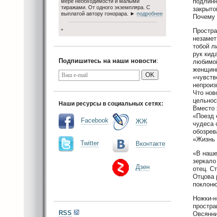
подлинн
мере необходимости и малыми
тиражами. От одного экземпляра. С
закрыто
выплатой автору гонорара. ►
подробнее
Почему 
Простра
*
незамет
тобой л
рук кид
Подпишитесь на наши новости
:
любимой
женщины
OK
«чувств
непроиз
Что нов
цельнос
Наши ресурсы в социальных сетях:
Вместо 
«Поезд 
Facebook
ЖЖ
чудеса 
обозрев
«Жизнь 
Twitter
Вконтакте
«В наше
зеркало
Дзен
отец. С
Отцова 
поклоню
Ножки-н
простра
RSS
Овсянни