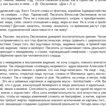
ро, тёмное, зимнее. Сад. Гоголь снежком осыпан, как в горностае. В алл
 у них высоко в небе…» (В. Овсянников. «Дни с Л.»)
дровский сад. Бюст Гоголя слева от фонтана, кораблик Адмиралтейства
 по семёрке…» (Арс. Тарковский). Писатель Вячеслав Овсянников, исти
 исследования. Речь не о поисках утраченного, скорее, о приобретения
ия: мира, себя, своего отношения к миру, мира ко мне. Но в этом и про
 почему? Детские, казалось, почему, оказалось, со временем растут со
ания, художнической заносчивости я так вижу!
е.
Похоже, писатель Овсянников доверяет исключительно зрению. Читая ег
Восприимчивость его глаз фантастическая, впору сравнить с широкоугол
остями. Сверх того, без ощутимых потерь, видимое наяву, в прямой перс
нее видение, также и наоборот. Писатель устанавливает связь реальног
ереходит к невидимому, к строке, порождающей симфонию – существующ
ойдённом оркестре человеческого сердца.
в о невидимом и внутреннем видении, не хочу создать ложного впечатл
кова. Так определение «очевидец незримого», адресованное Алексеем 
кову, его речь именно о зримом, что «на лице написано». На лице – под
ипты, газеты, открытые лица, пустые, словно от Малевича: здесь могла
а плывут. Так и говорит: тошно от рож. На работе, на улице, в метро, по
. Это не о забавных картинках в народном вкусе – bombochade – «Ой, Вань
й), это о душе, взыскующей безмерного в лицах реальных и идеальных.
ий, явное и мнимое. Способность уникальная, и всё же одной её недост
 книгах о зодчестве»: «Вся сила изобретательности, всё искусство и ум
ать, чтобы из череды изменений сложить не биографию, а житие, картин
тво требует жертв» первоначально значило исключение из картины того,
всё, мешающее созданию художественной реальности. Четыре века спуст