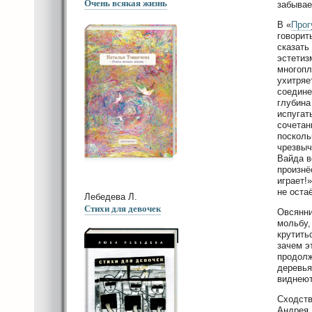
Очень всякая жизнь
забывае
В «
Прог
говорит
сказать
эстетиз
многопл
ухитряе
соедине
глубина
испугат
сочетан
посколь
чрезвыч
Вайда в
произнё
играет!
не оста
Лебедева Л.
Стихи для девочек
Овсянни
мольбу,
крутить
зачем э
продолж
деревья
виднеют
Сходств
Андрея 