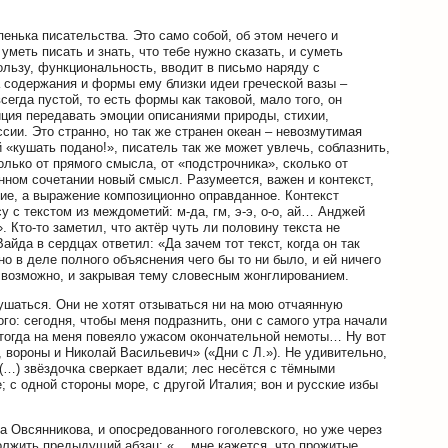
пенька писательства. Это само собой, об этом нечего и
 уметь писать и знать, что тебе нужно сказать, и суметь
пользу, функциональность, вводит в письмо наряду с
а содержания и формы ему близки идеи греческой вазы –
егда пустой, то есть формы как таковой, мало того, он
иция передавать эмоции описаниями природы, стихии,
сии. Это странно, но так же странен океан – невозмутимая
«кушать подано!», писатель так же может увлечь, соблазнить,
олько от прямого смысла, от «подстрочника», сколько от
нном сочетании новый смысл. Разумеется, важен и контекст,
ние, а выражение композиционно оправданное. Контекст
у с текстом из междометий: м-да, гм, э-э, о-о, ай… Анджей
. Кто-то заметил, что актёр чуть ли половину текста не
айда в сердцах ответил: «Да зачем тот текст, когда он так
но в деле полного объяснения чего бы то ни было, и ей ничего
, возможно, и закрывая тему словесным жонглированием.
ушаться. Они не хотят отзываться ни на мою отчаянную
го: сегодня, чтобы меня подразнить, они с самого утра начали
и тогда на меня повеяло ужасом окончательной немоты… Ну вот
, вороны и Николай Васильевич» («Дни с Л.»). Не удивительно,
 (…) звёздочка сверкает вдали; лес несётся с тёмными
; с одной стороны море, с другой Италия; вон и русские избы
а Овсянникова, и опосредованного гоголевского, но уже через
должить предыдущий абзац: «… мне кажется, что прожитые