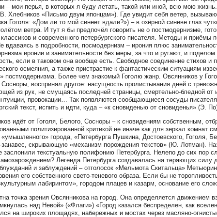
и – мои перья, в которых я буду летать, такой или иной, всю мою жизнь.
(В. Хлебников «Письмо двум японцам»). Где увидит себя ветер, вызыва
зка Гоголя: «Дом ли то мой синеет вдали?») – в озёрной синеве глаз чу
олётом ветра. И тут я бы предпочёл говорить не о постмодернизме, го
 классиков и современного петербургского писателя. Методы и приёмы по
е вдаваясь в подробности, посмодернизм – ирония плюс занимательност
рнизма иронии и занимательности без меры, за что и ругают, и поделом
ость, если в таковом она вообще есть. Свободное соединение стихов и
еского осмеяния, а также пристрастие к фантастическим ситуациям извес
» постмодернизма. Более чем знакомый Гоголю жанр. Овсянников у Гогол
 Сосноры, воспринял другое: насущность пролистывания дней с тревожн
щей из рук, не смущаясь последней страницы, смертельно-бледной от исп
нтуиции, провокации… Так появляются сообщающиеся сосуды писателя О
ргский текст, испить и идти, куда – «к сновиденью от сновиденья» (Э. По
ков идёт от Гоголя, Белого, Сосноры – к сновидениям собственным, отб
ванными политизированной критикой не иначе как для зеркал комнат см
 «умышленного» города, «Петербурга Пушкина, Достоевского, Гоголя, 
-занавес, скрывающую «механизм порождения текстов» (Ю. Лотман). На
 заслонили текстуальную полифонию Петербурга. Нелепо до сих пор слу
самозарождением? Легенда Петербурга создавалась на теряющих силу д
блужданий и заблуждений – отголосок «Мельмота Скитальца» Метьюрина,
овения его собственного свето-теневого образа. Если бы не торопливость
«культурным лабиринтом», городом плацев и казарм, основание его слож
на точка зрения Овсянникова на город. Она определяется движением вз
мкнулась над Невой» («Флаги») «Город казался беспределен, как вселен
лся на широких площадях, набережных и мостах через масляно-огнистые