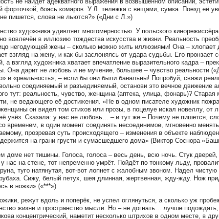
ость не найдёт адекватного выражения в возвышенном описании, эстети
й форточкой, боясь комаров. У Л. тележка с вещами, сумка. Поезд её увё
не пишется, слова не льются?» («Дни с Л.»)
нство художника удивляет многомерностью. У польского кинорежиссёр
но вовлечён в иллюзию тождества искусства и жизни. Реальность преоб
ицо негодующей жены – сколько можно жить иллюзиями! Она – хлопает д
ает взгляд на жену, и как бы заслоняясь от удара судьбы. Его пронзает
, а взгляд художника хватает впечатление выразительного кадра – прек
. Она дарит не любовь и не мучение, большее – чувство реальности («
о» и «реальность», – если бы они были банальны! Попробуй, свяжи реал
вольно соединяемый и разъединяемый, останови это вечное движение 
ого тут: реальность, чувство, женщина (аптека, улица, фонарь)? Старая
ти, не ведающего её достижения. «Не в одном писателе художник пожра
женщины он видел том стихов или прозы, в поцелуе искал новеллу, от л
её увёз. Сказала: у нас не любовь… – и тут же – Почему не пишется, сл
со временем, в один момент соединять несоединимое, мгновенно менять
аемому, прозревая суть происходящего – изменения в объекте наблюден
держится на грани грусти и сумасшедшего дома» (Виктор Соснора «Баш
м доме нет тишины. Голоса, голоса – весь день, всю ночь. Стук дверей, с
 у нас на стене, тот непременно умрёт. Пойдёт по тонкому льду, провали
труна, туго натянутая, вот-вот лопнет с жалобным звоном. Надел чистую
рубаха. Сижу, белый петух, шея длинная, жертвенная, жду-жду. Нож прид
сь в ножки» («***»)
ожики, режут вдоль и поперёк, не успел оглянуться, а сколько уж проб
нство жизни и пространство мысли. Но – не догнать… лучше подождать,
кова концентрический, наметит несколько штрихов в одном месте, в друго