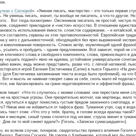
шь.
улках с Соснорой
»: «Умение писать, мастерство – это только первая сту
ь. Не умеешь писать, значит, ты вообще не писатель, а что-то другое. Но
 это... Вот тогда посмотрим». Овсянников писатель не простой, чистую 
мом, соединяет прикладное и «чистое» искусство. В отношении единств
ановость использования ёмкости, слоистое содержание, – и китайской, вс
тся составлять сервизы из этих противоположностей. Европейская трад
на у него с дальневосточной, обходящейся без ярко выраженной экспрес
 и взволнованная поверхность. Словно актёр, изумляющий одной фразой 
ь, усыпить и пробудить – одним предложением. Всё зависит, порой не ст
ия ключевого слова и свободного компонента, слова, привносящего в да
ку «кушать подано!» явно не идиома, устойчивое универсальное сочета
айно важен, ведь можно представить, разве что, с лёгкой натяжкой, пьес
осторгался игрой Евгения Евстигнеева (Сатин) в пьесе Горького «На дне»
с (для Евстигнеева запоминание текста всегда было проблемой), на что В
». Вот и мысль не наивная говорит сама за себя, сколь мало ей подвласт
ётся, как балансировать на грани недоговорённости и эффектной фразы
ков пишет: «Что-то случилось с моими словами: они перестали меня сл
 ни на яростные угрозы. Они презрительно молчат, как мертвецы, мало то
ся, крутиться и вдруг понеслись густым бредом заоконного снегопада, 
то? Никак мне не избавиться от пафоса фраз. Туманное утро, сад в воде
ись текст этим: «Что это у тебя, братец, в голове всегда ералаш такой?
ми и месяцем; сизый туман стелется под ногами; струна звенит в тумане
. Дом ли то мой синеет вдали?» (Гоголь. «Записки сумасшедшего»).
о, во всяком случае, почерков, свидетельство прямого влияния Гоголя н
Белого, Виктора Соснору. Не говоря о Хлебникове, который мог бы про