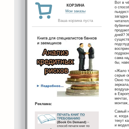
Вот в ч
КОРЗИНА
о спосо
Мои заказы
пьедест
загадка
Ваша корзина пуста
читател
бубенчи
продают
дней? У
существ
подспуд
восприн
подразн
сама на
бы, нав
«Жало т
серые о
Окно то
зеркала
воздушн
в Европ
мечтах,
монтаж,
Реклама:
Самый н
ПЕЧАТЬ КНИГ ПО
и, когд
ТРЕБОВАНИЮ
текут к
(Book On Demand)
–
и модел
способ печати книг по