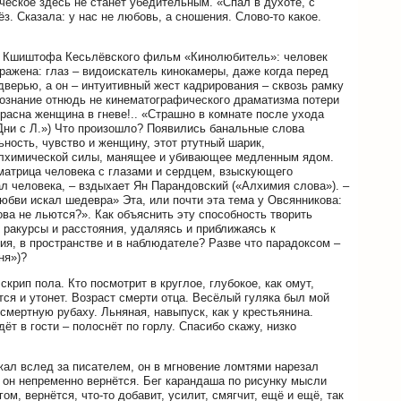
ческое здесь не станет убедительным. «Спал в духоте, с
з. Сказала: у нас не любовь, а сношения. Слово-то какое.
а Кшиштофа Кесьлёвского фильм «Кинолюбитель»: человек
ражена: глаз – видоискатель кинокамеры, даже когда перед
верью, а он – интуитивный жест кадрирования – сквозь рамку
 сознание отнюдь не кинематографического драматизма потери
расна женщина в гневе!.. «Страшно в комнате после ухода
Дни с Л.») Что произошло? Появились банальные слова
ьность, чувство и женщину, этот ртутный шарик,
алхимической силы, манящее и убивающее медленным ядом.
 матрица человека с глазами и сердцем, взыскующего
л человека, – вздыхает Ян Парандовский («Алхимия слова»). –
юбви искал шедевра» Эта, или почти эта тема у Овсянникова:
ова не льются?». Как объяснить эту способность творить
 ракурсы и расстояния, удаляясь и приближаясь к
ия, в пространстве и в наблюдателе? Разве что парадоксом –
ня»)?
крип пола. Кто посмотрит в круглое, глубокое, как омут,
тся и утонет. Возраст смерти отца. Весёлый гуляка был мой
 смертную рубаху. Льняная, навыпуск, как у крестьянина.
ёт в гости – полоснёт по горлу. Спасибо скажу, низко
ежал вслед за писателем, он в мгновение ломтями нарезал
 он непременно вернётся. Бег карандаша по рисунку мысли
м, вернётся, что-то добавит, усилит, смягчит, ещё и ещё, так