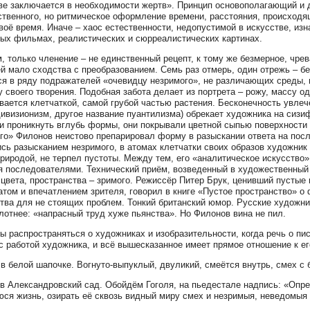
ве заключается в необходимости жертв». Принцип основополагающий и 
твенного, но ритмическое оформление времени, расстояния, происходящ
воё время. Иначе – хаос естественности, недопустимой в искусстве, из
ых фильмах, реалистических и сюрреалистических картинах.
, только членение – не единственный рецепт, к тому же безмерное, чре
 мало сходства с преобразованием. Семь раз отмерь, один отрежь – бе
ся в ряду подражателей «очевидцу незримого», не различающих среды,
у своего творения. Подобная забота делает из портрета – рожу, массу 
вается клетчаткой, самой грубой частью растения. Бесконечность увлечён
дивизионизм, другое название пуантилизма) обрекает художника на сизи
и проникнуть вглубь формы, они покрывали цветной сыпью поверхности –
го» Филонов неистово препарировал форму в разыскании ответа на посл
сь разысканием незримого, в атомах клетчатки своих образов художни
природой, не терпел пустоты. Между тем, его «аналитическое искусство»
я последователями. Технический приём, возведенный в художественный
цвета, пространства – зримого. Режиссёр Питер Брук, ценивший пустые
атом и впечатлением зрителя, говорил в книге «Пустое пространство» 
тва для не стоящих проблем. Тонкий британский юмор. Русские художни
лотнее: «напрасный труд хуже пьянства». Но Филонов вина не пил.
бы распространяться о художниках и изобразительности, когда речь о п
с работой художника, и всё вышесказанное имеет прямое отношение к е
 в белой шапочке. Вогнуто-выпуклый, двуликий, смеётся внутрь, смех с 
в Александровский сад. Обойдём Гоголя, на пьедестале надпись: «Опр
ся жизнь, озирать её сквозь видный миру смех и незримыя, неведомыя е