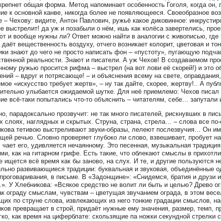
 крепнет общая форма. Метод напоминает особенность Гоголя, когда он, 
ие к основной канве, никогда более не появляющееся. Своеобразное воз
 – Чехову: видите, Антон Павлович, ружьё какое диковинное: инкрустир
не выстрелит! да уж и позабыли о нём, ишь как колёса завертелись, пр
ют и вообще нужны ли? Ответ можно найти в аналогии с живописью, где 
т даёт вещественность воздуху, отчего возникает колорит, цветовая и т
ки знают до чего не просто написать фон – «пустоту», пугающую подча
твенной реальности. Знают и писатели. А уж Чехов! В создаваемом прос
ному ружью просится рифма – выстрел (на вот лови её скорей!) и это 
ений – вдруг и потрясающе! – и объяснения всему на свете, оправдания, 
мое «искусство требует жертв», – ну так дайте, скорее, жертву!.. А п
ительно улыбается ожидаемой шутке. Для неё приемлемо: Чехов писал 
ие всё-таки попытались что-то объяснить – читателям, себе… запутали 
о, парадоксально прозвучит: не так много писателей, рискнувших в пис
х слоях, наглядных и скрытых. Струна, страна, стрела… – слова все по
кова тетивою выстреливают звуки-образы, лелеют послезвучия… Он имп
щей речью. Словно проверяет глубоко ли слово, взвешивает, пробует на 
 чает его, удивляется нечаянному. Это песенная, музыкальная традиция
ми, как на гитарном грифе. Есть такие, что облекают смыслы в прихотли
е ищется всё время как бы заново, на слух. И те, и другие пользуются
льно развивающиеся традиции: буквальная и звуковая, объединённые о
проговаривания, в письме. В «Задонщине»: «Снидемся, братия и друзи и
. У Хлебникова: «Всякое средство не волит ли быть и целью? Древо огр
ак ограду смыслам, чувствам – цветущая звучанием ограда, в этом весе
щих по струне слова, извлекающих из него тонкие градации смыслов, на
ков превращает в строй, придаёт нужные ему значения, размер, темп, 
гко, как время на циферблате: скользящие па ножки секундной стрелки 