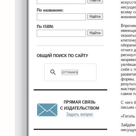
Найти
искусст
несущес
По названию:
всему с
Найти
жизненн
Впрочем
По ISBN:
имеющей
Найти
оказать
клеточк
оборачи
отчего 
рискнул
ОБЩИЙ ПОИСК ПО САЙТУ
незримо
увлёкши
себя с 
развити
формы, 
результ
мастерс
самое п
ПРЯМАЯ СВЯЗЬ
С чего 
письмо 
С ИЗДАТЕЛЬСТВОМ
Задать вопрос
«Гоголь
Зайдём 
несущую