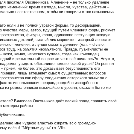
для писателя Овсянникова. Членение – не только удаление
их изменений: время взгляда, мысли, чувства, действия –
начально неестественном, чтобы ни говорили о так называемых
вато если и не полной утратой формы, то деформацией,
з чувства меры, автор, идущий путём членения форм, рискует
 пространства, фигуры, фона, одинаково пестующих каждую
одинаковых деталей, чистый лик морщится, изящный лепесток
ного членения, а лучше сказать деления (лат. – divisio,
фов труд, на объятия необъятного. Правда, пуантилисты не
 кожи, камня, небесного купола, тогда как «очевидец
едний и решительный вопрос «с чего всё началось?». Неужто,
к надеялся увидеть обиталище человеческой души? Он ровнял
 – приём, не более, это доказывает безуспешность его
 принцип, лишь затемняет смысл существенных вопросов
 пространства как сферу соединения авторского замысла с
о фактах использования неправдоподобно изощрённого
ки из ремесленников высочайшего уровня, сказали бы то же
исателе? Вячеслав Овсянников даёт веский повод сравнить своё
го методам работы.
бубенчиками».
еделено мне чудною властью озирать всю громадно-
му слёзы! “Мёртвые души” гл. VII».