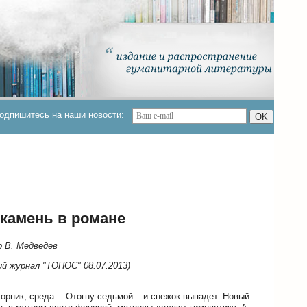
одпишитесь на наши новости:
OK
 камень в романе
р В. Медведев
й журнал "ТОПОС" 08.07.2013)
торник, среда… Отогну седьмой – и снежок выпадет. Новый