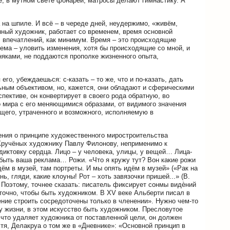
ее, в мутном свете фонарей, матросы делают гимнастику. А
 на шпиле. И всё – в череде дней, неудержимо, «живём,
нный художник, работает со временем, время основной
х, впечатлений, как минимум. Время – это происходящие
блема – уловить изменения, хотя бы происходящие со мной, и
рняками, не поддаются прополке жизненного опыта,
о, убеждаешься: с-казать – то же, что и по-казать, дать
ьным объективом, но, кажется, они обладают и сферическими
пективе, он конвертирует в своего рода обратную, во
о мира с его меняющимися образами, от видимого значения
его, утраченного и возможного, исполняемую в
ения о принципе художественного миростроительства
Кручёных художнику Павлу Филонову, неприменимо к
 диктовку сердца. Лицо – у человека, улицы, у вещей… Лица-
 быть ваша реклама… Рожи. «Что я кружу тут? Вон какие рожи
йдём в музей, там портреты. И мы опять идём в музей» («Рак на
, гляди, какие клоуны! Рот – хоть завязочки пришей...» (В.
 Поэтому, точнее сказать: писатель фиксирует сонмы видѐний
аточно, чтобы быть художником. В XV веке Альберти писал в
ение строить сосредоточены только в членении». Нужно чем-то
у жизни, в этом искусство быть художником. Пресловутое
 что удаляет художника от поставленной цели, он должен
я, Делакруа о том же в «Дневнике»: «Основной принцип в