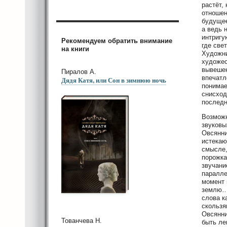
растёт,
отношен
будущее
а ведь 
интригу
Рекомендуем обратить внимание
где све
на книги
Художни
художес
вывешен
Пиралов А.
впечатл
Дядя Катя, или Сон в зимнюю ночь
понимае
снисход
последн
Возможн
звуковы
Овсянни
истекаю
смысле,
порожка
звучани
паралле
момент 
землю…»
слова к
скользя
Овсянни
Тованчева Н.
быть ле