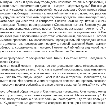
ём штука – если и дано кому-то увидеть незримое, то лишь в прозрении, 
бности плыть, бессмертная душа о… смерти – мёртвые души? Вот она дв
але или седьмая глава гоголевской поэмы вызвала у Овсянникова образ 
 писателя побуждает тянуться к книжной полке, – в его повестях, расска
я, утрудившегося отыскать подтверждение догадкам, или имеющего надё
ками слёз. Да и всё так на контрасте. Снежок нежный, пушистый, и снеж
 ландыши. Последние ландышики» («Серебряная пыль»). Возраст увядан
вядающие женщины, свежие цветы. Последние ландыши – этого лета? эт
енные противопоставления, контраст во всём, что ж удивительного? Разве
но зреет уже в восприятии искусства: исчисленный, сверенный с Гоголем
имается произвольным образованием, иррациональной первозданностью,
ить дилетантов, презирающих поверку алгеброй гармонии! Нате: гармония
дёжность, соразмерность, порядок. Потому мой лёгкий на вид кораблик и
ерно, сказать о своём стиле писатель Вячеслав Овсянников.
оски притуплено. У раскрытого окна. Книги. Печатный поток. Звёздные 
кеаны Скуки»
лько в первый момент – раскрытое око, дополнительное, обозревающее, 
, возвращающего взгляд. Или, как в прямой перспективе: глаз отправляе
ых планах картины, но всё же мысль спохватывается, возвращает его к 
у» – что мы там видим: акукс – what is it? как интересно! Проясняется, а
 ничто иное. Нет времени и сил вглядеться пристально, пробить зазеркал
 перегруппировка событий для закрепления смыслов (мнимых?) и устойч
еустойчивый образ писателя Овсянникова – женщина. Они нежны, женщ
а проходят мимо, от них веет сырым снегом, влагой. Мятая малина губ. 
апли. Лоскуток талона в зябких пальцах: пожалуйста. Где-то эти пальцы 
ь. Художественные достоинства изображения женщины отправная точка