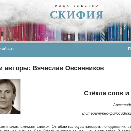
П
КИЙ БЛОГ
и авторы: Вячеслав Овсянников
Стёкла слов и
Александ
(литературно-философски
семипалая, сжимает снежок. Отгибаю палец за пальцем: понедельник, в