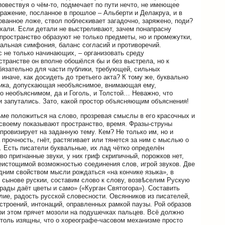
повествуя о чём-то, подмечает по пути нечто, не имеющее
ражение, посланное в прошлое – Альберти и Делакруа, и в
ованное ложе, ствол поблескивает загадочно, заряжено, поди?
оехали. Если детали не выстреливают, зачем понапрасну
пространство образуют не только предметы, но и промежутки,
ональная симфония, баланс согласий и противоречий.
с не только начинающих, – организовать среду
транстве он вполне обошёлся бы и без выстрела, но к
обязательно для части публики, требующей, сильных
иначе, как досидеть до третьего акта? К тому же, буквально
ублика, допускающая необъяснимое, внимающая ему,
о необъяснимом, да и Гоголь, и Толстой… Неважно, что
и запутались. Зато, какой простор объясняющим объяснения!
ьме положиться на слово, прозревая смыслы в его красочных и
-своему показывают пространство, время. Фразы-струны
ровизирует на заданную тему. Кем? Не только им, но и
прочность, гнёт, растягивает или тянется за ним с мыслью о
. Есть писатели буквальные, их лад чётко определён
во пригнанные звуки, у них гриф скрипичный, порожков нет,
 неистощимой возможностью соединения слов, игрой звуков. Две
дним свойством мысли рождаться «на кончике языка», в
 сынове рускии, составим слово к слову, возвѣселим Рускую
ады даёт цветы и само» («Курган Святогора»). Составить
лие, радость русской словесности. Овсянников из писателей,
строений, интонаций, оправленных рамкой паузы. Рой образов
при этом прячет мозоли на подушечках пальцев. Всё должно
столь изящны, что о хореографе-часовом механизме просто