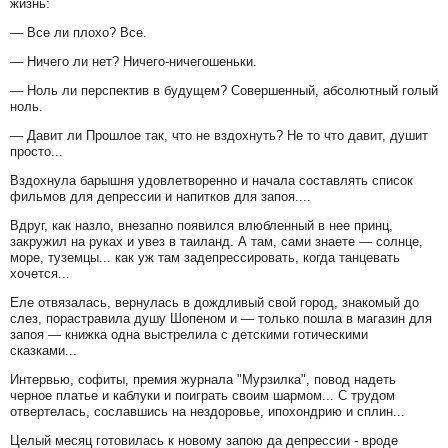
жизнь:
— Все ли плохо? Все.
— Ничего ли нет? Ничего-ничегошеньки.
— Ноль ли перспектив в будущем? Совершенный, абсолютный голый
ноль.
— Давит ли Прошлое так, что не вздохнуть? Не то что давит, душит
просто...
Вздохнула барышня удовлетворенно и начала составлять список
фильмов для депрессии и напитков для запоя....
Вдруг, как назло, внезапно появился влюбленный в нее принц,
закружил на руках и увез в таиланд. А там, сами знаете — солнце,
море, туземцы... как уж там задепрессировать, когда танцевать
хочется...
Еле отвязалась, вернулась в дождливый свой город, знакомый до
слез, порастравила душу Шопеном и — только пошла в магазин для
запоя — книжка одна выстрелила с детскими готическими
сказками...
Интервью, софиты, премия журнала "Мурзилка", повод надеть
черное платье и каблуки и поиграть своим шармом... С трудом
отвертелась, сославшись на нездоровье, ипохондрию и сплин...
Целый месяц готовилась к новому запою да депрессии - вроде