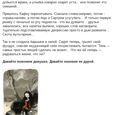
добьется мрака, а улыбка коварно озарит уста... или позвонит кто
смешной...
Пришлось Кафку перечитывать. Сначала слева-направо, потом -
справа-налево, а потом еще и Сартром усугубить... И только первую
рюмку с печалью ко рту поднесла - что вы думаете... друзья
завалились, все напитки выпили, хороших слов наговорили,
тщательно подготавливаемую депрессию просто в дым развеяли...
Скоты вульгарные...
Так и не сходила барышня в запой. Сидит теперь, грызет свой
фундук, совсем неудачницей себя почувствовать пытается. Типа —
самых простых вещей сделать не может... Что же ей теперь —
радоваться жизни, что ли?
Давайте поможем девушке. Давайте назовем ее дурой.